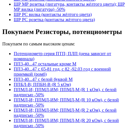
ШР МР розетка (лигатура, контакты жёлтого цвета); ШР
МР вилка (лигатура) -50%
ШР РС вилка (контакты жёлтого цвета)
ШР РС розетка (контакты жёлтого цвета)
Покупаем Резисторы, потенциометры
Покупаем по самым высоким ценам:
Потенциометр серия ПТП; ПЛП (цена зависит от
номинала)
ПП3-40...47 остальные кроме М
ПП3-40...47 с 65-81 год, с 82 -92.03 год с военной
приемкой (ромб)
ПП3-40...47 с белой буквой М
ППБЛ-В; ППБН-В (R 5 кОм)
ППМЛ-И; ППМЛ-ИМ; ППМЛ-М (R 1 кОм), с белой
надписью -50%
ППМЛ-И; ППМЛ-ИМ; ППМЛ-М (R 10 кОм), с белой
надписью -50%
ППМЛ-И; ППМЛ-ИМ; ППМЛ-М (R 2 кОм), с белой
надписью -50%
ППМЛ-И; ППМЛ-ИМ; ППМЛ-М (R 20 кОм), с белой
надписью -50%