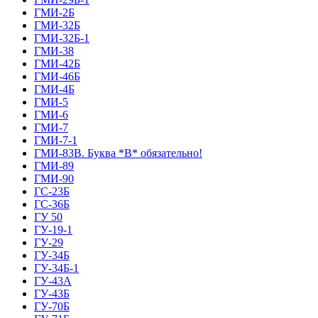
ГМИ-2Б
ГМИ-32Б
ГМИ-32Б-1
ГМИ-38
ГМИ-42Б
ГМИ-46Б
ГМИ-4Б
ГМИ-5
ГМИ-6
ГМИ-7
ГМИ-7-1
ГМИ-83В. Буква *В* обязательно!
ГМИ-89
ГМИ-90
ГС-23Б
ГС-36Б
ГУ 50
ГУ-19-1
ГУ-29
ГУ-34Б
ГУ-34Б-1
ГУ-43А
ГУ-43Б
ГУ-70Б