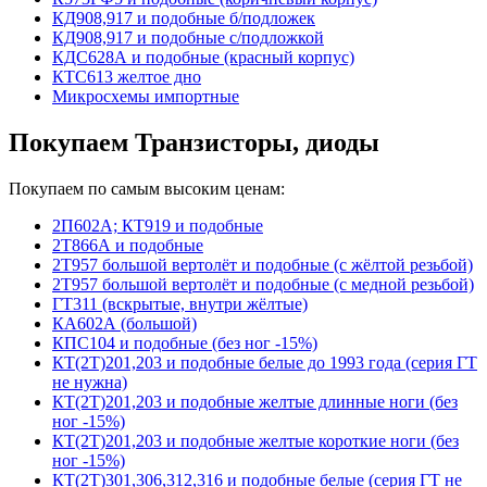
КД908,917 и подобные б/подложек
КД908,917 и подобные с/подложкой
КДС628А и подобные (красный корпус)
КТС613 желтое дно
Микросхемы импортные
Покупаем Транзисторы, диоды
Покупаем по самым высоким ценам:
2П602А; КТ919 и подобные
2Т866А и подобные
2Т957 большой вертолёт и подобные (с жёлтой резьбой)
2Т957 большой вертолёт и подобные (с медной резьбой)
ГТ311 (вскрытые, внутри жёлтые)
КА602А (большой)
КПС104 и подобные (без ног -15%)
КТ(2Т)201,203 и подобные белые до 1993 года (серия ГТ
не нужна)
КТ(2Т)201,203 и подобные желтые длинные ноги (без
ног -15%)
КТ(2Т)201,203 и подобные желтые короткие ноги (без
ног -15%)
КТ(2Т)301,306,312,316 и подобные белые (серия ГТ не