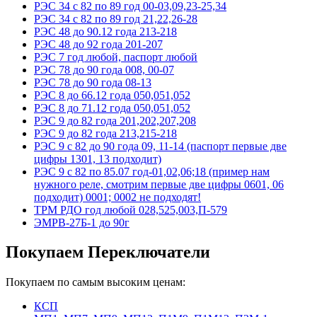
РЭС 34 с 82 по 89 год 00-03,09,23-25,34
РЭС 34 с 82 по 89 год 21,22,26-28
РЭС 48 до 90.12 года 213-218
РЭС 48 до 92 года 201-207
РЭС 7 год любой, паспорт любой
РЭС 78 до 90 года 008, 00-07
РЭС 78 до 90 года 08-13
РЭС 8 до 66.12 года 050,051,052
РЭС 8 до 71.12 года 050,051,052
РЭС 9 до 82 года 201,202,207,208
РЭС 9 до 82 года 213,215-218
РЭС 9 с 82 до 90 года 09, 11-14 (паспорт первые две
цифры 1301, 13 подходит)
РЭС 9 с 82 по 85.07 год-01,02,06;18 (пример нам
нужного реле, смотрим первые две цифры 0601, 06
подходит) 0001; 0002 не подходят!
ТРМ РДО год любой 028,525,003,П-579
ЭМРВ-27Б-1 до 90г
Покупаем Переключатели
Покупаем по самым высоким ценам:
КСП