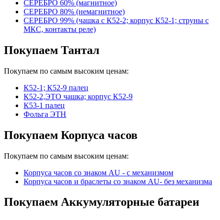
СЕРЕБРО 60% (магнитное)
СЕРЕБРО 80% (немагнитное)
СЕРЕБРО 99% (чашка с К52-2; корпус К52-1; струны с
МКС, контакты реле)
Покупаем Тантал
Покупаем по самым высоким ценам:
К52-1; К52-9 палец
К52-2,ЭТО чашка; корпус К52-9
К53-1 палец
Фольга ЭТН
Покупаем Корпуса часов
Покупаем по самым высоким ценам:
Корпуса часов cо знаком AU - с механизмом
Корпуса часов и браслеты со знаком AU- без механизма
Покупаем Аккумуляторные батареи