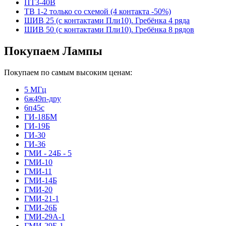
ПТ3-40В
ТВ 1-2 только со схемой (4 контакта -50%)
ШИВ 25 (с контактами Пли10). Гребёнка 4 ряда
ШИВ 50 (с контактами Пли10). Гребёнка 8 рядов
Покупаем Лампы
Покупаем по самым высоким ценам:
5 МГц
6ж49п-дру
6п45с
ГИ-18БМ
ГИ-19Б
ГИ-30
ГИ-36
ГМИ - 24Б - 5
ГМИ-10
ГМИ-11
ГМИ-14Б
ГМИ-20
ГМИ-21-1
ГМИ-26Б
ГМИ-29А-1
ГМИ-29Б-1