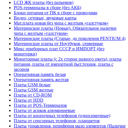
LCD ЖК платы (без разъемов)
POS-терминалы в сборе (без АКБ)
Блоки питания от ПК в сборе с проводами
Видео, сетевые, звуковые карты
Мат.плата новая без чипа с желтым «галстуком»
Материнские платы (Новые). Обязательное наличие
чипа с желтым «галстуком»
Материнские платы (Старые, до поколения PENTIUM 4)
Материнские платы от Ноутбуков, серверные
Микс приборных плат СССР и ИМПОРТ (без
мониторки)
Мониторные платы (с 2х сторон разного цвета), платы
питания, платы от импортной быт.техник, платы с
засором
Оперативная память белая
Оперативная память желтая
Платы GSM белые
Платы GSM желтые
Платы от CD-ROM
Платы от HDD
Платы от POS-Терминалов
Платы от асиков алюминиевые
Платы от кнопочных телефонов (односимочные)
Платы от сенсорных телефонов, планшетов
Платы управления, периферия мало элементов (Наличие