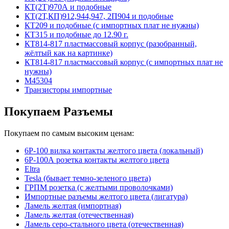
КТ(2Т)970А и подобные
КТ(2Т,КП)912,944,947, 2П904 и подобные
КТ209 и подобные (с импортных плат не нужны)
КТ315 и подобные до 12.90 г.
КТ814-817 пластмассовый корпус (разобранный,
жёлтый как на картинке)
КТ814-817 пластмассовый корпус (с импортных плат не
нужны)
М45304
Транзисторы импортные
Покупаем Разъемы
Покупаем по самым высоким ценам:
6Р-100 вилка контакты желтого цвета (локальный)
6Р-100А розетка контакты желтого цвета
Eltra
Tesla (бывает темно-зеленого цвета)
ГРПМ розетка (с желтыми проволочками)
Импортные разъемы желтого цвета (лигатура)
Ламель желтая (импортная)
Ламель желтая (отечественная)
Ламель серо-стального цвета (отечественная)