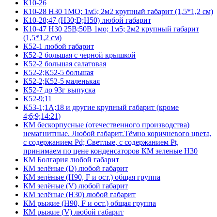
К10-26
К10-28 Н30 1МО; 1м5; 2м2 крупный габарит (1,5*1,2 см)
К10-28;47 (Н30;D;Н50) любой габарит
К10-47 Н30 25В;50В 1мо; 1м5; 2м2 крупный габарит
(1,5*1,2 см)
К52-1 любой габарит
К52-2 большая с черной крышкой
К52-2 большая салатовая
К52-2;К52-5 большая
К52-2;К52-5 маленькая
К52-7 до 93г выпуска
К52-9;11
К53-1;1А;18 и другие крупный габарит (кроме
4;6;9;14:21)
КМ бескорпусные (отечественного производства)
немагнитные. Любой габарит.Тёмно коричневого цвета,
с содержанием Pd; Светлые, с содержанием Pt,
принимаем по цене конденсаторов КМ зеленые Н30
КМ Болгария любой габарит
КМ зелёные (D) любой габарит
КМ зелёные (H90, F и ост.) общая группа
КМ зелёные (V) любой габарит
КМ зелёные (Н30) любой габарит
КМ рыжие (H90, F и ост.) общая группа
КМ рыжие (V) любой габарит