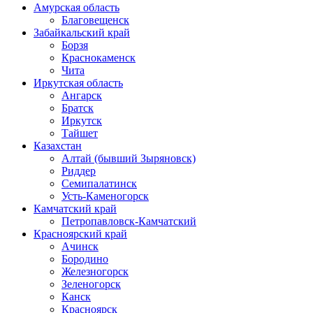
Амурская область
Благовещенск
Забайкальский край
Борзя
Краснокаменск
Чита
Иркутская область
Ангарск
Братск
Иркутск
Тайшет
Казахстан
Алтай (бывший Зыряновск)
Риддер
Семипалатинск
Усть-Каменогорск
Камчатский край
Петропавловск-Камчатский
Красноярский край
Ачинск
Бородино
Железногорск
Зеленогорск
Канск
Красноярск