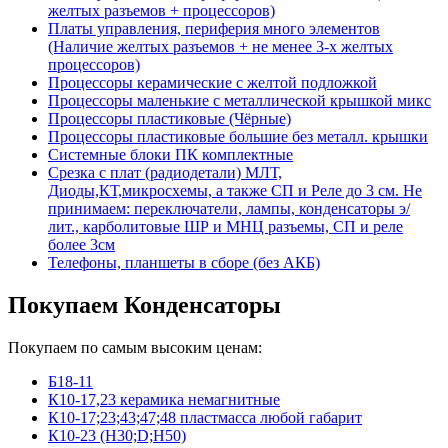
желтых разъемов + процессоров)
Платы управления, периферия много элементов
(Наличие желтых разъемов + не менее 3-х желтых
процессоров)
Процессоры керамические с желтой подложкой
Процессоры маленькие с металлической крышкой микс
Процессоры пластиковые (Чёрные)
Процессоры пластиковые большие без металл. крышки
Системные блоки ПК комплектные
Срезка с плат (радиодетали) МЛТ,
Диоды,КТ,микросхемы, а также СП и Реле до 3 см. Не
принимаем: переключатели, лампы, конденсаторы э/
лит., карболитовые ШР и МНЦ разъемы, СП и реле
более 3см
Телефоны, планшеты в сборе (без АКБ)
Покупаем Конденсаторы
Покупаем по самым высоким ценам:
Б18-11
К10-17,23 керамика немагнитные
К10-17;23;43;47;48 пластмасса любой габарит
К10-23 (Н30;D;Н50)