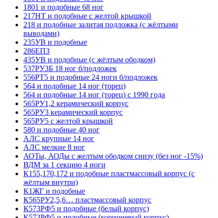
1801 и подобные 68 ног
217НТ и подобные с желтой крышкой
218 и подобные залитая подложка (с жёлтыми
выводами)
235УВ и подобные
286ЕП3
435УВ и подобные (с жёлтым ободком)
537РУ3Б 18 ног б/подложек
556РТ5 и подобные 24 ноги б/подложек
564 и подобные 14 ног (торец)
564 и подобные 14 ног (торец) с 1990 года
565РУ1,2 керамический корпус
565РУ3 керамический корпус
565РУ5 с желтой крышкой
580 и подобные 40 ног
АЛС крупные 14 ног
АЛС мелкие 8 ног
АОТы, АОДы с желтым ободком снизу (без ног -15%)
ВДМ за 1 секцию 4 ноги
К155,170,172 и подобные пластмассовый корпус (с
жёлтым внутри)
К1ЖГ и подобные
К565РУ2,5,6… пластмассовый корпус
К573РФ5 и подобные (белый корпус)
К573РФ5 и подобные (коричневый корпус)