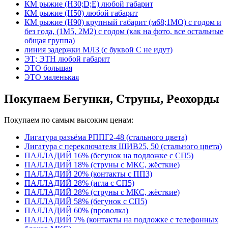
КМ рыжие (Н30;D;E) любой габарит
КМ рыжие (Н50) любой габарит
КМ рыжие (Н90) крупный габарит (м68;1МО) с годом и
без года, (1М5, 2М2) с годом (как на фото, все остальные
общая группа)
линия задержки МЛЗ (с буквой С не идут)
ЭТ; ЭТН любой габарит
ЭТО большая
ЭТО маленькая
Покупаем Бегунки, Струны, Реохорды
Покупаем по самым высоким ценам:
Лигатура разъёма РППГ2-48 (стального цвета)
Лигатура с переключателя ШИВ25, 50 (стального цвета)
ПАЛЛАДИЙ 16% (бегунок на подложке с СП5)
ПАЛЛАДИЙ 18% (струны с МКС, жёсткие)
ПАЛЛАДИЙ 20% (контакты с ПП3)
ПАЛЛАДИЙ 28% (игла с СП5)
ПАЛЛАДИЙ 28% (струны с МКС, жёсткие)
ПАЛЛАДИЙ 58% (бегунок с СП5)
ПАЛЛАДИЙ 60% (проволка)
ПАЛЛАДИЙ 7% (контакты на подложке с телефонных