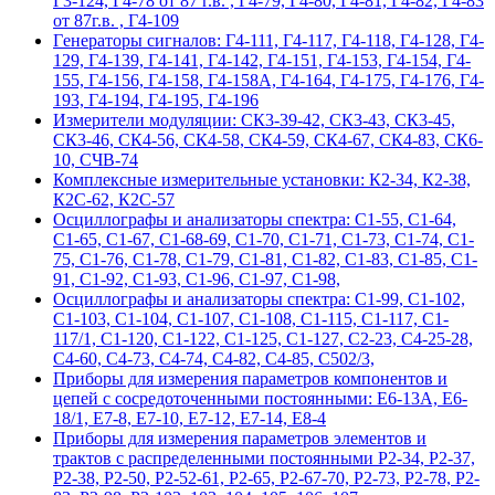
Г3-124, Г4-78 от 87 г.в. , Г4-79, Г4-80, Г4-81, Г4-82, Г4-83
от 87г.в. , Г4-109
Гeнepaтopы cигнaлoв: Г4-111, Г4-117, Г4-118, Г4-128, Г4-
129, Г4-139, Г4-141, Г4-142, Г4-151, Г4-153, Г4-154, Г4-
155, Г4-156, Г4-158, Г4-158А, Г4-164, Г4-175, Г4-176, Г4-
193, Г4-194, Г4-195, Г4-196
Измерители модуляции: СК3-39-42, СК3-43, СК3-45,
СК3-46, СК4-56, СК4-58, СК4-59, СК4-67, СК4-83, СК6-
10, СЧВ-74
Комплексные измерительные установки: К2-34, К2-38,
К2С-62, К2С-57
Осциллографы и анализаторы спектра: С1-55, С1-64,
С1-65, С1-67, С1-68-69, С1-70, С1-71, С1-73, С1-74, С1-
75, С1-76, С1-78, С1-79, С1-81, С1-82, С1-83, С1-85, С1-
91, С1-92, С1-93, С1-96, С1-97, С1-98,
Осциллографы и анализаторы спектра: С1-99, С1-102,
С1-103, С1-104, С1-107, С1-108, С1-115, С1-117, С1-
117/1, С1-120, С1-122, С1-125, С1-127, С2-23, С4-25-28,
С4-60, С4-73, С4-74, С4-82, С4-85, С502/3,
Приборы для измерения параметров компонентов и
цепей с сосредоточенными постоянными: Е6-13А, Е6-
18/1, Е7-8, Е7-10, Е7-12, Е7-14, Е8-4
Приборы для измерения параметров элементов и
трактов с распределенными постоянными Р2-34, Р2-37,
Р2-38, Р2-50, Р2-52-61, Р2-65, Р2-67-70, Р2-73, Р2-78, Р2-