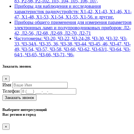
83, Р2-98, Р2-102. 103, 104, 105, 106, 107,
Приборы для наблюдения и исследования
характеристик радиоустройств: Х1-42, Х1-43, Х1-46, Х1-
47, Х1-48, Х1-53, Х1-54, Х1-55, Х1-56. и другие.
Приборы общего применения для измерения параметров
электронных ламп и полупроводниковых приборов: Л2-
42, Л2-56, Л2-68, Л2-69, Л2-70, Л2-71
Частотомеры: Ч3-20, Ч3-22, Ч3-24-28, Ч3-30, Ч3-32, Ч3-
33, Ч3-34А, Ч3-35, 36, Ч3-38, Ч3-44, Ч3-45, 46, Ч3-47, Ч3-
49, Ч3-54, Ч3-57, Ч3-58, Ч3-60, Ч3-62, Ч3-63/1, Ч3-64, Ч3-
64/1, Ч3-65, Ч3-66, Ч3-71, Ч6-
Заказать звонок
×
Имя
Телефон
Заказать звонок
Выберите интересующий
Вас регион и город
×