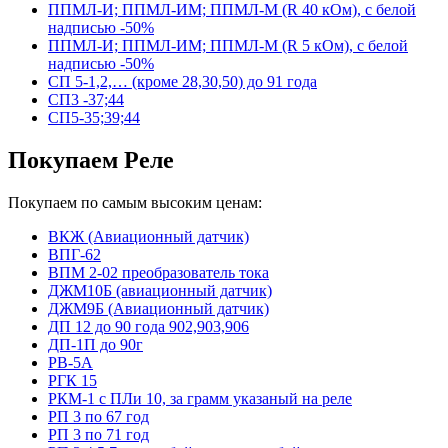
ППМЛ-И; ППМЛ-ИМ; ППМЛ-М (R 40 кОм), с белой
надписью -50%
ППМЛ-И; ППМЛ-ИМ; ППМЛ-М (R 5 кОм), с белой
надписью -50%
СП 5-1,2,… (кроме 28,30,50) до 91 года
СП3 -37;44
СП5-35;39;44
Покупаем Реле
Покупаем по самым высоким ценам:
ВКЖ (Авиационный датчик)
ВПГ-62
ВПМ 2-02 преобразователь тока
ДЖМ10Б (авиационный датчик)
ДЖМ9Б (Авиационный датчик)
ДП 12 до 90 года 902,903,906
ДП-1П до 90г
РВ-5А
РГК 15
РКМ-1 с ПЛи 10, за грамм указаный на реле
РП 3 по 67 год
РП 3 по 71 год