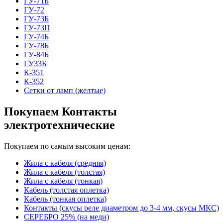
ГУ-71Б
ГУ-72
ГУ-73Б
ГУ-73П
ГУ-74Б
ГУ-78Б
ГУ-84Б
ГУ33Б
К-351
К-352
Сетки от ламп (желтые)
Покупаем Контакты
электротехнические
Покупаем по самым высоким ценам:
Жила с кабеля (средняя)
Жила с кабеля (толстая)
Жила с кабеля (тонкая)
Кабель (толстая оплетка)
Кабель (тонкая оплетка)
Контакты (скусы реле диаметром до 3-4 мм, скусы МКС)
СЕРЕБРО 25% (на меди)