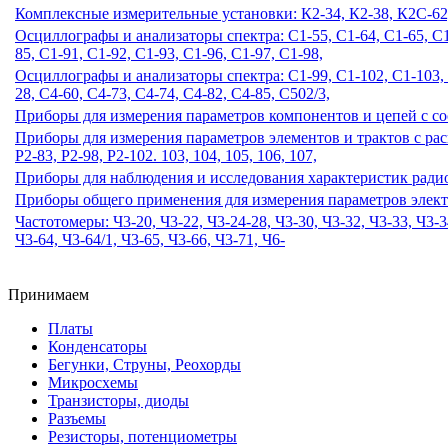
Комплексные измерительные установки: К2-34, К2-38, К2С-62
Осциллографы и анализаторы спектра: С1-55, С1-64, С1-65, С1-6
85, С1-91, С1-92, С1-93, С1-96, С1-97, С1-98,
Осциллографы и анализаторы спектра: С1-99, С1-102, С1-103, С
28, С4-60, С4-73, С4-74, С4-82, С4-85, С502/3,
Приборы для измерения параметров компонентов и цепей с сос
Приборы для измерения параметров элементов и трактов с распр
Р2-83, Р2-98, Р2-102. 103, 104, 105, 106, 107,
Приборы для наблюдения и исследования характеристик радиоус
Приборы общего применения для измерения параметров электр
Частотомеры: Ч3-20, Ч3-22, Ч3-24-28, Ч3-30, Ч3-32, Ч3-33, Ч3-34
Ч3-64, Ч3-64/1, Ч3-65, Ч3-66, Ч3-71, Ч6-
Принимаем
Платы
Конденсаторы
Бегунки, Струны, Реохорды
Микросхемы
Транзисторы, диоды
Разъемы
Резисторы, потенциометры