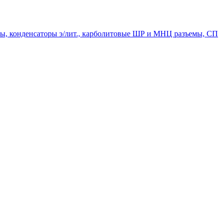
мпы, конденсаторы э/лит., карболитовые ШР и МНЦ разъемы, СП