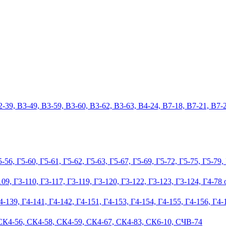
2-39, В3-49, В3-59, В3-60, В3-62, В3-63, В4-24, В7-18, В7-21, В7
56, Г5-60, Г5-61, Г5-62, Г5-63, Г5-67, Г5-69, Г5-72, Г5-75, Г5-79, 
9, Г3-110, Г3-117, Г3-119, Г3-120, Г3-122, Г3-123, Г3-124, Г4-78 от
-139, Г4-141, Г4-142, Г4-151, Г4-153, Г4-154, Г4-155, Г4-156, Г4-
СК4-56, СК4-58, СК4-59, СК4-67, СК4-83, СК6-10, СЧВ-74