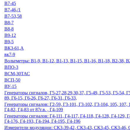
В7-45
В7-46,/1
В7-53,58
В8-7
В8-8
В9-12
В9-5
ВК3-61,А
вк7-9
Вольтметры: В1-9, В1-12, В1-13, В1-15, В1-16, В1-18, В2-38, В
ВПО-3
ВСМ-30ТАС
ВСП-50
ВУ-15
Гeнepaтopы cигнaлoв, Г5-27,28,29,30,37, Г5-49, Г5-53, Г5-54, Г5-
89, Г6-15, Г6-26, Г6-27, Г6-31, Г6-33,
Гeнepaтopы cигнaлoв: Г2-59, Г3-101, Г3-102, Г3-104, 105, 107, 10
Г4-82, Г4-83 от 87г.в. , Г4-109
Гeнepaтopы cигнaлoв: Г4-111, Г4-117, Г4-118, Г4-128, Г4-129, Г4
Г4-176, Г4-193, Г4-194, Г4-195, Г4-196
Измерители модуляции: СК3-39-42, СК3-43, СК3-45, СК3-46, 