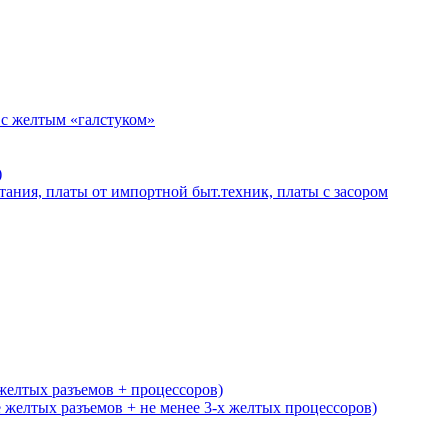
 с желтым «галстуком»
)
тания, платы от импортной быт.техник, платы с засором
желтых разъемов + процессоров)
желтых разъемов + не менее 3-х желтых процессоров)