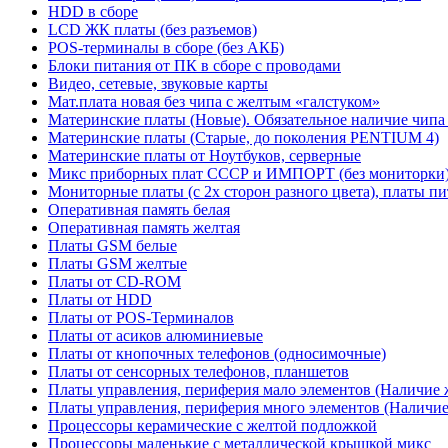
HDD в сборе
LCD ЖК платы (без разъемов)
POS-терминалы в сборе (без АКБ)
Блоки питания от ПК в сборе с проводами
Видео, сетевые, звуковые карты
Мат.плата новая без чипа с желтым «галстуком»
Материнские платы (Новые). Обязательное наличие чипа
Материнские платы (Старые, до поколения PENTIUM 4)
Материнские платы от Ноутбуков, серверные
Микс приборных плат СССР и ИМПОРТ (без мониторки
Мониторные платы (с 2х сторон разного цвета), платы пи
Оперативная память белая
Оперативная память желтая
Платы GSM белые
Платы GSM желтые
Платы от CD-ROM
Платы от HDD
Платы от POS-Терминалов
Платы от асиков алюминиевые
Платы от кнопочных телефонов (односимочные)
Платы от сенсорных телефонов, планшетов
Платы управления, периферия мало элементов (Наличие 
Платы управления, периферия много элементов (Наличие 
Процессоры керамические с желтой подложкой
Процессоры маленькие с металлической крышкой микс