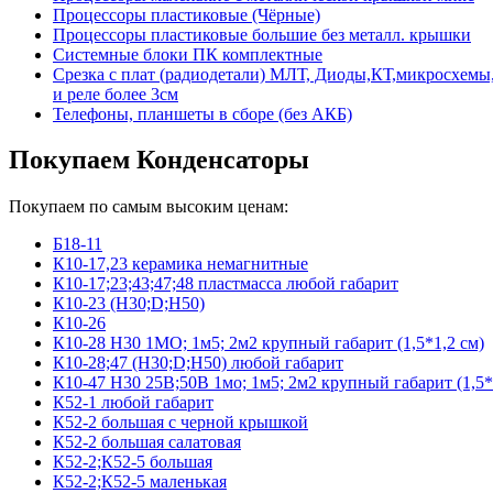
Процессоры пластиковые (Чёрные)
Процессоры пластиковые большие без металл. крышки
Системные блоки ПК комплектные
Срезка с плат (радиодетали) МЛТ, Диоды,КТ,микросхемы,
и реле более 3см
Телефоны, планшеты в сборе (без АКБ)
Покупаем Конденсаторы
Покупаем по самым высоким ценам:
Б18-11
К10-17,23 керамика немагнитные
К10-17;23;43;47;48 пластмасса любой габарит
К10-23 (Н30;D;Н50)
К10-26
К10-28 Н30 1МО; 1м5; 2м2 крупный габарит (1,5*1,2 см)
К10-28;47 (Н30;D;Н50) любой габарит
К10-47 Н30 25В;50В 1мо; 1м5; 2м2 крупный габарит (1,5*
К52-1 любой габарит
К52-2 большая с черной крышкой
К52-2 большая салатовая
К52-2;К52-5 большая
К52-2;К52-5 маленькая