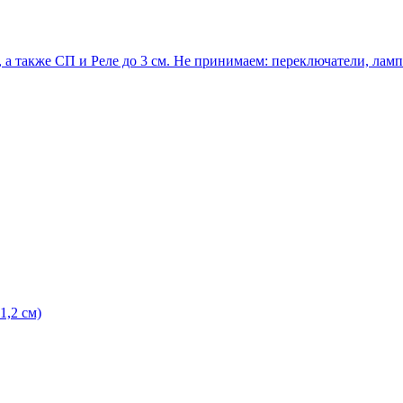
 а также СП и Реле до 3 см. Не принимаем: переключатели, ла
1,2 см)