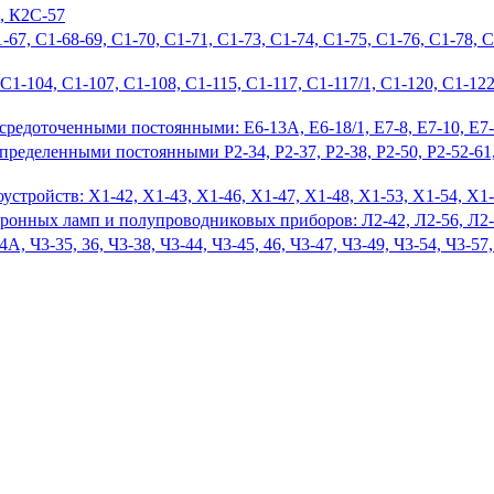
, К2С-57
7, С1-68-69, С1-70, С1-71, С1-73, С1-74, С1-75, С1-76, С1-78, С
1-104, С1-107, С1-108, С1-115, С1-117, С1-117/1, С1-120, С1-122
редоточенными постоянными: Е6-13А, Е6-18/1, Е7-8, Е7-10, Е7-1
еделенными постоянными Р2-34, Р2-37, Р2-38, Р2-50, Р2-52-61, Р
тройств: Х1-42, Х1-43, Х1-46, Х1-47, Х1-48, Х1-53, Х1-54, Х1-5
онных ламп и полупроводниковых приборов: Л2-42, Л2-56, Л2-6
А, Ч3-35, 36, Ч3-38, Ч3-44, Ч3-45, 46, Ч3-47, Ч3-49, Ч3-54, Ч3-57,