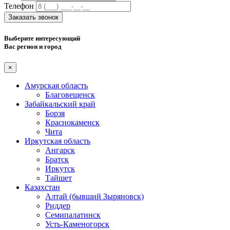
Телефон
Заказать звонок
Выберите интересующий
Вас регион и город
×
Амурская область
Благовещенск
Забайкальский край
Борзя
Краснокаменск
Чита
Иркутская область
Ангарск
Братск
Иркутск
Тайшет
Казахстан
Алтай (бывший Зыряновск)
Риддер
Семипалатинск
Усть-Каменогорск