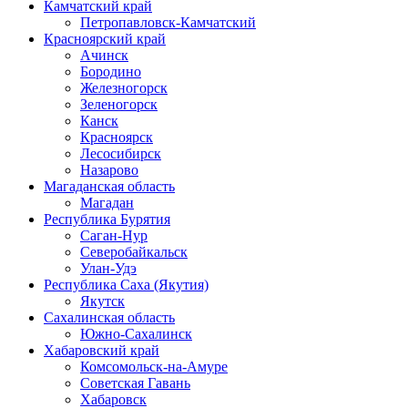
Камчатский край
Петропавловск-Камчатский
Красноярский край
Ачинск
Бородино
Железногорск
Зеленогорск
Канск
Красноярск
Лесосибирск
Назарово
Магаданская область
Магадан
Республика Бурятия
Саган-Нур
Северобайкальск
Улан-Удэ
Республика Саха (Якутия)
Якутск
Сахалинская область
Южно-Сахалинск
Хабаровский край
Комсомольск-на-Амуре
Советская Гавань
Хабаровск