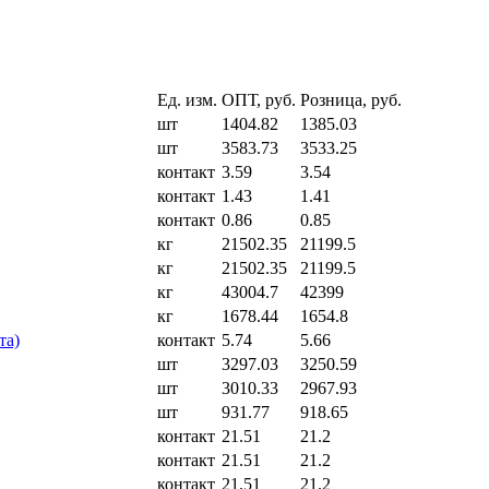
Ед. изм.
ОПТ, руб.
Розница, руб.
шт
1404.82
1385.03
шт
3583.73
3533.25
контакт
3.59
3.54
контакт
1.43
1.41
контакт
0.86
0.85
кг
21502.35
21199.5
кг
21502.35
21199.5
кг
43004.7
42399
кг
1678.44
1654.8
та)
контакт
5.74
5.66
шт
3297.03
3250.59
шт
3010.33
2967.93
шт
931.77
918.65
контакт
21.51
21.2
контакт
21.51
21.2
контакт
21.51
21.2