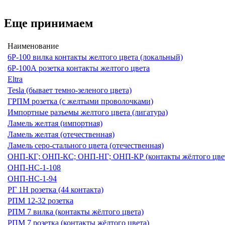
Еще принимаем
Наименование
6Р-100 вилка контакты желтого цвета (локальный)
6Р-100А розетка контакты желтого цвета
Eltra
Tesla (бывает темно-зеленого цвета)
ГРПМ розетка (с желтыми проволочками)
Импортные разъемы желтого цвета (лигатура)
Ламель желтая (импортная)
Ламель желтая (отечественная)
Ламель серо-стального цвета (отечественная)
ОНП-КГ; ОНП-КС; ОНП-НГ; ОНП-КР (контакты жёлтого цве
ОНП-НС-1-108
ОНП-НС-1-94
РГ 1Н розетка (44 контакта)
РПМ 12-32 розетка
РПМ 7 вилка (контакты жёлтого цвета)
РПМ 7 розетка (контакты жёлтого цвета)