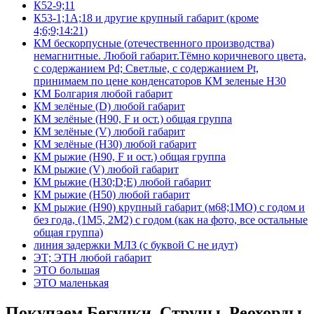
К52-9;11
К53-1;1А;18 и другие крупный габарит (кроме
4;6;9;14:21)
КМ бескорпусные (отечественного производства)
немагнитные. Любой габарит.Тёмно коричневого цвета,
с содержанием Pd; Светлые, с содержанием Pt,
принимаем по цене конденсаторов КМ зеленые Н30
КМ Болгария любой габарит
КМ зелёные (D) любой габарит
КМ зелёные (H90, F и ост.) общая группа
КМ зелёные (V) любой габарит
КМ зелёные (Н30) любой габарит
КМ рыжие (H90, F и ост.) общая группа
КМ рыжие (V) любой габарит
КМ рыжие (Н30;D;E) любой габарит
КМ рыжие (Н50) любой габарит
КМ рыжие (Н90) крупный габарит (м68;1МО) с годом и
без года, (1М5, 2М2) с годом (как на фото, все остальные
общая группа)
линия задержки МЛЗ (с буквой С не идут)
ЭТ; ЭТН любой габарит
ЭТО большая
ЭТО маленькая
Покупаем Бегунки, Струны, Реохорды