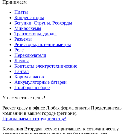
Принимаем
Платы
Конденсаторы
Бегунки, Струны, Реохорды
Микросхемы
Транзисторы, диоды
Разъемы
Резисторы, потенциометры
Реле
Переключатели
Лампы
Контакты электротехнические
Тантал
Корпуса часов
Аккумуляторные батареи
Приборы в сборе
У нас честные цены!
Расчет сразу в офисе
Любая форма оплаты
Представитель
компании в вашем городе (регионе).
Приглашаем к сотрудничеству!
Компания Втордрагресурс приглашает к сотрудничеству