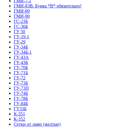
ГМИ-7-1
ГМИ-83В. Буква *В* обязательно!
ГМИ-89
ГМИ-90
ГС-23Б
ГС-36Б
ГУ 50
ГУ-19-1
ГУ-29
ГУ-34Б
ГУ-34Б-1
ГУ-43А
ГУ-43Б
ГУ-70Б
ГУ-71Б
ГУ-72
ГУ-73Б
ГУ-73П
ГУ-74Б
ГУ-78Б
ГУ-84Б
ГУ33Б
К-351
К-352
Сетки от ламп (желтые)