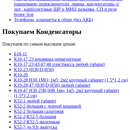
принимаем: переключатели, лампы, конденсаторы э/
лит., карболитовые ШР и МНЦ разъемы, СП и реле
более 3см
Телефоны, планшеты в сборе (без АКБ)
Покупаем Конденсаторы
Покупаем по самым высоким ценам:
Б18-11
К10-17,23 керамика немагнитные
К10-17;23;43;47;48 пластмасса любой габарит
К10-23 (Н30;D;Н50)
К10-26
К10-28 Н30 1МО; 1м5; 2м2 крупный габарит (1,5*1,2 см)
К10-28;47 (Н30;D;Н50) любой габарит
К10-47 Н30 25В;50В 1мо; 1м5; 2м2 крупный габарит
(1,5*1,2 см)
К52-1 любой габарит
К52-2 большая с черной крышкой
К52-2 большая салатовая
К52-2;К52-5 большая
К52-2;К52-5 маленькая
К52-7 до 93г выпуска