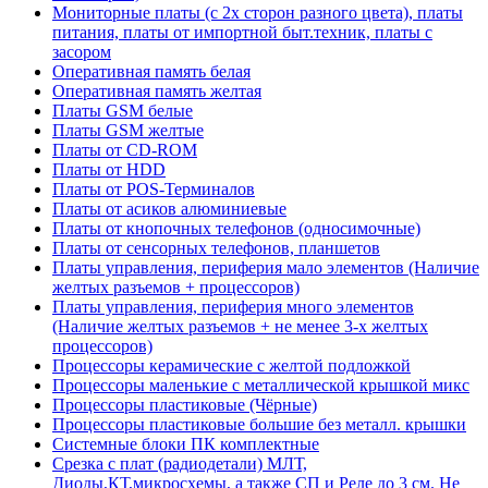
Мониторные платы (с 2х сторон разного цвета), платы
питания, платы от импортной быт.техник, платы с
засором
Оперативная память белая
Оперативная память желтая
Платы GSM белые
Платы GSM желтые
Платы от CD-ROM
Платы от HDD
Платы от POS-Терминалов
Платы от асиков алюминиевые
Платы от кнопочных телефонов (односимочные)
Платы от сенсорных телефонов, планшетов
Платы управления, периферия мало элементов (Наличие
желтых разъемов + процессоров)
Платы управления, периферия много элементов
(Наличие желтых разъемов + не менее 3-х желтых
процессоров)
Процессоры керамические с желтой подложкой
Процессоры маленькие с металлической крышкой микс
Процессоры пластиковые (Чёрные)
Процессоры пластиковые большие без металл. крышки
Системные блоки ПК комплектные
Срезка с плат (радиодетали) МЛТ,
Диоды,КТ,микросхемы, а также СП и Реле до 3 см. Не