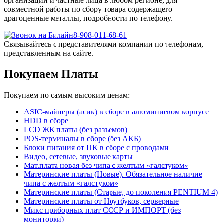
организации и частные лица в любом регионе, для
совместной работы по сбору товара содержащего
драгоценные металлы, подробности по телефону.
8-908-011-68-61
Связывайтесь с представителями компании по телефонам,
представленным на сайте.
Покупаем Платы
Покупаем по самым высоким ценам:
ASIC-майнеры (асик) в сборе в алюминиевом корпусе
HDD в сборе
LCD ЖК платы (без разъемов)
POS-терминалы в сборе (без АКБ)
Блоки питания от ПК в сборе с проводами
Видео, сетевые, звуковые карты
Мат.плата новая без чипа с желтым «галстуком»
Материнские платы (Новые). Обязательное наличие
чипа с желтым «галстуком»
Материнские платы (Старые, до поколения PENTIUM 4)
Материнские платы от Ноутбуков, серверные
Микс приборных плат СССР и ИМПОРТ (без
мониторки)