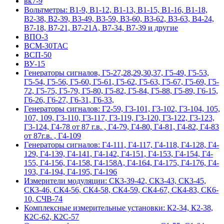
вк7-9
Вольтметры: В1-9, В1-12, В1-13, В1-15, В1-16, В1-18,
В2-38, В2-39, В3-49, В3-59, В3-60, В3-62, В3-63, В4-24,
В7-18, В7-21, В7-21А, В7-34, В7-39 и другие
ВПО-3
ВСМ-30ТАС
ВСП-50
ВУ-15
Гeнepaтopы cигнaлoв, Г5-27,28,29,30,37, Г5-49, Г5-53,
Г5-54, Г5-56, Г5-60, Г5-61, Г5-62, Г5-63, Г5-67, Г5-69, Г5-
72, Г5-75, Г5-79, Г5-80, Г5-82, Г5-84, Г5-88, Г5-89, Г6-15,
Г6-26, Г6-27, Г6-31, Г6-33,
Гeнepaтopы cигнaлoв: Г2-59, Г3-101, Г3-102, Г3-104, 105,
107, 109, Г3-110, Г3-117, Г3-119, Г3-120, Г3-122, Г3-123,
Г3-124, Г4-78 от 87 г.в. , Г4-79, Г4-80, Г4-81, Г4-82, Г4-83
от 87г.в. , Г4-109
Гeнepaтopы cигнaлoв: Г4-111, Г4-117, Г4-118, Г4-128, Г4-
129, Г4-139, Г4-141, Г4-142, Г4-151, Г4-153, Г4-154, Г4-
155, Г4-156, Г4-158, Г4-158А, Г4-164, Г4-175, Г4-176, Г4-
193, Г4-194, Г4-195, Г4-196
Измерители модуляции: СК3-39-42, СК3-43, СК3-45,
СК3-46, СК4-56, СК4-58, СК4-59, СК4-67, СК4-83, СК6-
10, СЧВ-74
Комплексные измерительные установки: К2-34, К2-38,
К2С-62, К2С-57