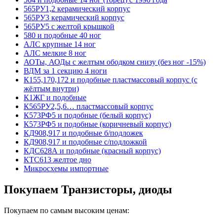
565РУ1,2 керамический корпус
565РУ3 керамический корпус
565РУ5 с желтой крышкой
580 и подобные 40 ног
АЛС крупные 14 ног
АЛС мелкие 8 ног
АОТы, АОДы с желтым ободком снизу (без ног -15%)
ВДМ за 1 секцию 4 ноги
К155,170,172 и подобные пластмассовый корпус (с
жёлтым внутри)
К1ЖГ и подобные
К565РУ2,5,6… пластмассовый корпус
К573РФ5 и подобные (белый корпус)
К573РФ5 и подобные (коричневый корпус)
КД908,917 и подобные б/подложек
КД908,917 и подобные с/подложкой
КДС628А и подобные (красный корпус)
КТС613 желтое дно
Микросхемы импортные
Покупаем Транзисторы, диоды
Покупаем по самым высоким ценам: