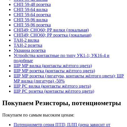
СНП 59-48 розетка
СНП 59-64 вилка
СНП 59-64 розетка
СНП 59-96 вилка
СНП 59-96 розетка
СНП49; СНО60; РР вилки (локальная)
СНП49; СНО60; РР розетка (локальная)
ТАН-2 вилка
ТАН-2 розетка
Украина розетка
Устройства контактные по типу УК1-1; УК16-4 и
подобные
ШР МР вилка (контакты жёлтого цвета)
ШР МР розетка (контакты жёлтого цвета)
ШР МР розетка (лигатура, контакты жёлтого цвета); ШР
МР вилка (лигатура) -50%
ШР РС вилка (контакты жёлтого цвета)
ШР РС розетка (контакты жёлтого цвета)
Покупаем Резисторы, потенциометры
Покупаем по самым высоким ценам:
Потенциометр серия ПТП; ПЛП (цена зависит от