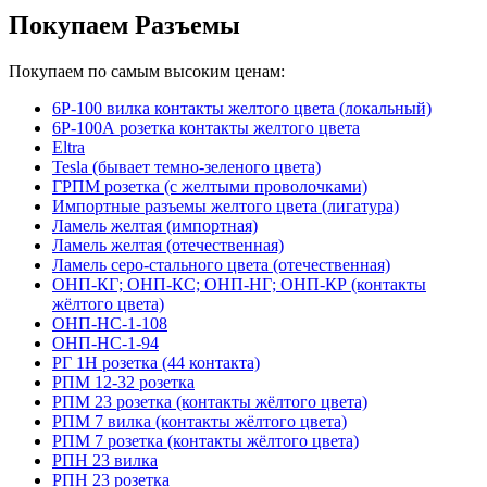
Покупаем Разъемы
Покупаем по самым высоким ценам:
6Р-100 вилка контакты желтого цвета (локальный)
6Р-100А розетка контакты желтого цвета
Eltra
Tesla (бывает темно-зеленого цвета)
ГРПМ розетка (с желтыми проволочками)
Импортные разъемы желтого цвета (лигатура)
Ламель желтая (импортная)
Ламель желтая (отечественная)
Ламель серо-стального цвета (отечественная)
ОНП-КГ; ОНП-КС; ОНП-НГ; ОНП-КР (контакты
жёлтого цвета)
ОНП-НС-1-108
ОНП-НС-1-94
РГ 1Н розетка (44 контакта)
РПМ 12-32 розетка
РПМ 23 розетка (контакты жёлтого цвета)
РПМ 7 вилка (контакты жёлтого цвета)
РПМ 7 розетка (контакты жёлтого цвета)
РПН 23 вилка
РПН 23 розетка