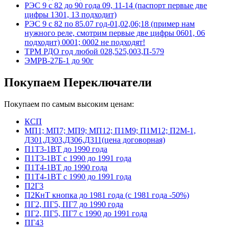
РЭС 9 с 82 до 90 года 09, 11-14 (паспорт первые две
цифры 1301, 13 подходит)
РЭС 9 с 82 по 85.07 год-01,02,06;18 (пример нам
нужного реле, смотрим первые две цифры 0601, 06
подходит) 0001; 0002 не подходят!
ТРМ РДО год любой 028,525,003,П-579
ЭМРВ-27Б-1 до 90г
Покупаем Переключатели
Покупаем по самым высоким ценам:
КСП
МП1; МП7; МП9; МП12; П1М9; П1М12; П2М-1,
Д301,Д303,Д306,Д311(цена договорная)
П1Т3-1ВТ до 1990 года
П1Т3-1ВТ с 1990 до 1991 года
П1Т4-1ВТ до 1990 года
П1Т4-1ВТ с 1990 до 1991 года
П2Г3
П2КнТ кнопка до 1981 года (с 1981 года -50%)
ПГ2, ПГ5, ПГ7 до 1990 года
ПГ2, ПГ5, ПГ7 с 1990 до 1991 года
ПГ43