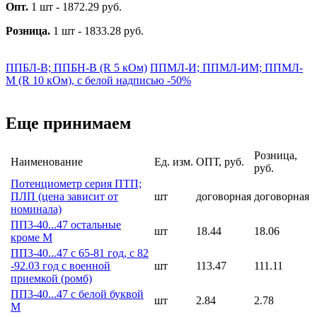
Опт.
1 шт - 1872.29 руб.
Розница.
1 шт - 1833.28 руб.
ППБЛ-В; ППБН-В (R 5 кОм)
ППМЛ-И; ППМЛ-ИМ; ППМЛ-
М (R 10 кОм), с белой надписью -50%
Еще принимаем
Розница,
Наименование
Ед. изм.
ОПТ, руб.
руб.
Потенциометр серия ПТП;
ПЛП (цена зависит от
шт
договорная
договорная
номинала)
ПП3-40...47 остальные
шт
18.44
18.06
кроме М
ПП3-40...47 с 65-81 год, с 82
-92.03 год с военной
шт
113.47
111.11
приемкой (ромб)
ПП3-40...47 с белой буквой
шт
2.84
2.78
М