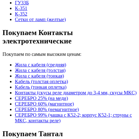
ГУ33Б
К-351
К-352
Сетки от ламп (желтые)
Покупаем Контакты
электротехнические
Покупаем по самым высоким ценам:
Жила с кабеля (средняя)
Жила с кабеля (толстая)
Жила с кабеля (тонкая)
Кабель (толстая оплетка)
Кабель (тонкая оплетка)
Контакты (скусы реле диаметром до 3-4 мм, скусы МКС)
СЕРЕБРО 25% (на меди)
СЕРЕБРО 60% (магнитное)
СЕРЕБРО 80% (немагнитное)
СЕРЕБРО 99% (чашка с К52-2; корпус К52-1; струны с
МКС, контакты реле)
Покупаем Тантал