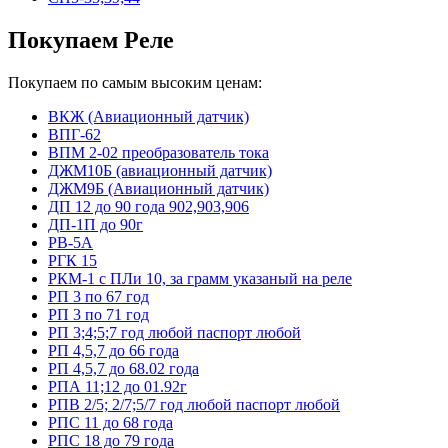
Покупаем Реле
Покупаем по самым высоким ценам:
ВКЖ (Авиационный датчик)
ВПГ-62
ВПМ 2-02 преобразователь тока
ДЖМ10Б (авиационный датчик)
ДЖМ9Б (Авиационный датчик)
ДП 12 до 90 года 902,903,906
ДП-1П до 90г
РВ-5А
РГК 15
РКМ-1 с ПЛи 10, за грамм указаный на реле
РП 3 по 67 год
РП 3 по 71 год
РП 3;4;5;7 год любой паспорт любой
РП 4,5,7 до 66 года
РП 4,5,7 до 68.02 года
РПА 11;12 до 01.92г
РПВ 2/5; 2/7;5/7 год любой паспорт любой
РПС 11 до 68 года
РПС 18 до 79 года