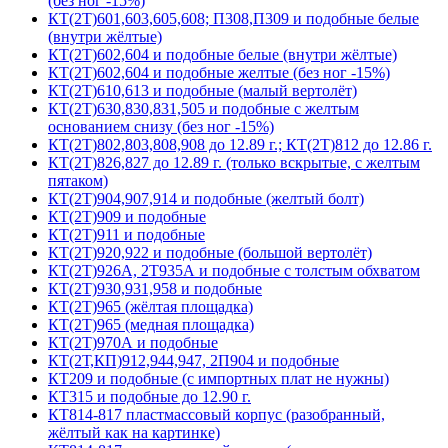
(без ног -15%)
КТ(2Т)601,603,605,608; П308,П309 и подобные белые
(внутри жёлтые)
КТ(2Т)602,604 и подобные белые (внутри жёлтые)
КТ(2Т)602,604 и подобные желтые (без ног -15%)
КТ(2Т)610,613 и подобные (малый вертолёт)
КТ(2Т)630,830,831,505 и подобные с желтым
основанием снизу (без ног -15%)
КТ(2Т)802,803,808,908 до 12.89 г.; КТ(2Т)812 до 12.86 г.
КТ(2Т)826,827 до 12.89 г. (только вскрытые, с желтым
пятаком)
КТ(2Т)904,907,914 и подобные (желтый болт)
КТ(2Т)909 и подобные
КТ(2Т)911 и подобные
КТ(2Т)920,922 и подобные (большой вертолёт)
КТ(2Т)926А, 2Т935А и подобные с толстым обхватом
КТ(2Т)930,931,958 и подобные
КТ(2Т)965 (жёлтая площадка)
КТ(2Т)965 (медная площадка)
КТ(2Т)970А и подобные
КТ(2Т,КП)912,944,947, 2П904 и подобные
КТ209 и подобные (с импортных плат не нужны)
КТ315 и подобные до 12.90 г.
КТ814-817 пластмассовый корпус (разобранный,
жёлтый как на картинке)