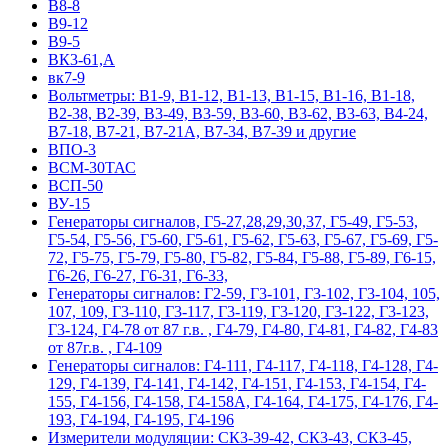
В8-8
В9-12
В9-5
ВК3-61,А
вк7-9
Вольтметры: В1-9, В1-12, В1-13, В1-15, В1-16, В1-18,
В2-38, В2-39, В3-49, В3-59, В3-60, В3-62, В3-63, В4-24,
В7-18, В7-21, В7-21А, В7-34, В7-39 и другие
ВПО-3
ВСМ-30ТАС
ВСП-50
ВУ-15
Гeнepaтopы cигнaлoв, Г5-27,28,29,30,37, Г5-49, Г5-53,
Г5-54, Г5-56, Г5-60, Г5-61, Г5-62, Г5-63, Г5-67, Г5-69, Г5-
72, Г5-75, Г5-79, Г5-80, Г5-82, Г5-84, Г5-88, Г5-89, Г6-15,
Г6-26, Г6-27, Г6-31, Г6-33,
Гeнepaтopы cигнaлoв: Г2-59, Г3-101, Г3-102, Г3-104, 105,
107, 109, Г3-110, Г3-117, Г3-119, Г3-120, Г3-122, Г3-123,
Г3-124, Г4-78 от 87 г.в. , Г4-79, Г4-80, Г4-81, Г4-82, Г4-83
от 87г.в. , Г4-109
Гeнepaтopы cигнaлoв: Г4-111, Г4-117, Г4-118, Г4-128, Г4-
129, Г4-139, Г4-141, Г4-142, Г4-151, Г4-153, Г4-154, Г4-
155, Г4-156, Г4-158, Г4-158А, Г4-164, Г4-175, Г4-176, Г4-
193, Г4-194, Г4-195, Г4-196
Измерители модуляции: СК3-39-42, СК3-43, СК3-45,