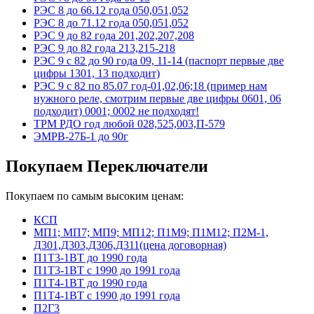
РЭС 8 до 66.12 года 050,051,052
РЭС 8 до 71.12 года 050,051,052
РЭС 9 до 82 года 201,202,207,208
РЭС 9 до 82 года 213,215-218
РЭС 9 с 82 до 90 года 09, 11-14 (паспорт первые две
цифры 1301, 13 подходит)
РЭС 9 с 82 по 85.07 год-01,02,06;18 (пример нам
нужного реле, смотрим первые две цифры 0601, 06
подходит) 0001; 0002 не подходят!
ТРМ РДО год любой 028,525,003,П-579
ЭМРВ-27Б-1 до 90г
Покупаем Переключатели
Покупаем по самым высоким ценам:
КСП
МП1; МП7; МП9; МП12; П1М9; П1М12; П2М-1,
Д301,Д303,Д306,Д311(цена договорная)
П1Т3-1ВТ до 1990 года
П1Т3-1ВТ с 1990 до 1991 года
П1Т4-1ВТ до 1990 года
П1Т4-1ВТ с 1990 до 1991 года
П2Г3