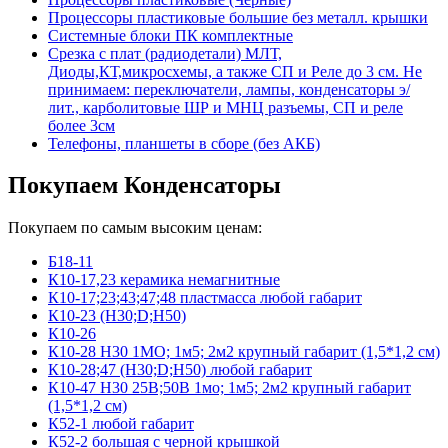
Процессоры пластиковые большие без металл. крышки
Системные блоки ПК комплектные
Срезка с плат (радиодетали) МЛТ,
Диоды,КТ,микросхемы, а также СП и Реле до 3 см. Не
принимаем: переключатели, лампы, конденсаторы э/
лит., карболитовые ШР и МНЦ разъемы, СП и реле
более 3см
Телефоны, планшеты в сборе (без АКБ)
Покупаем Конденсаторы
Покупаем по самым высоким ценам:
Б18-11
К10-17,23 керамика немагнитные
К10-17;23;43;47;48 пластмасса любой габарит
К10-23 (Н30;D;Н50)
К10-26
К10-28 Н30 1МО; 1м5; 2м2 крупный габарит (1,5*1,2 см)
К10-28;47 (Н30;D;Н50) любой габарит
К10-47 Н30 25В;50В 1мо; 1м5; 2м2 крупный габарит
(1,5*1,2 см)
К52-1 любой габарит
К52-2 большая с черной крышкой