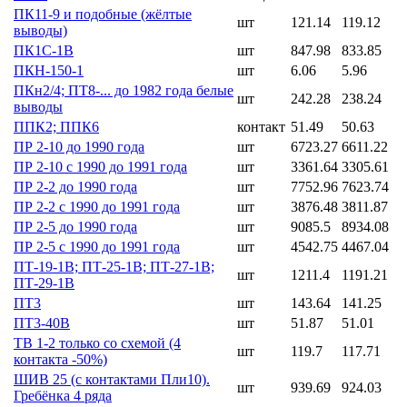
ПК11-9 и подобные (жёлтые
шт
121.14
119.12
выводы)
ПК1С-1В
шт
847.98
833.85
ПКН-150-1
шт
6.06
5.96
ПКн2/4; ПТ8-... до 1982 года белые
шт
242.28
238.24
выводы
ППК2; ППК6
контакт
51.49
50.63
ПР 2-10 до 1990 года
шт
6723.27
6611.22
ПР 2-10 с 1990 до 1991 года
шт
3361.64
3305.61
ПР 2-2 до 1990 года
шт
7752.96
7623.74
ПР 2-2 с 1990 до 1991 года
шт
3876.48
3811.87
ПР 2-5 до 1990 года
шт
9085.5
8934.08
ПР 2-5 с 1990 до 1991 года
шт
4542.75
4467.04
ПТ-19-1В; ПТ-25-1В; ПТ-27-1В;
шт
1211.4
1191.21
ПТ-29-1В
ПТ3
шт
143.64
141.25
ПТ3-40В
шт
51.87
51.01
ТВ 1-2 только со схемой (4
шт
119.7
117.71
контакта -50%)
ШИВ 25 (с контактами Пли10).
шт
939.69
924.03
Гребёнка 4 ряда