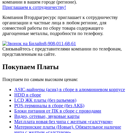
компании в вашем городе (регионе).
Приглашаем к сотрудничеству!
Компания Втордрагресурс приглашает к сотрудничеству
организации и частные лица в любом регионе, для
совместной работы по сбору товара содержащего
драгоценные металлы, подробности по телефону.
8-908-011-68-61
Связывайтесь с представителями компании по телефонам,
представленным на сайте.
Покупаем Платы
Покупаем по самым высоким ценам:
ASIC-майнеры (асик) в сборе в алюминиевом корпусе
HDD в сборе
LCD ЖК платы (без разъемов)
POS-терминалы в сборе (без АКБ)
Блоки питания от ПК в сборе с проводами
Видео, сетевые, звуковые карты
Мат.плата новая без чипа с желтым «галстуком»
Материнские платы (Новые). Обязательное наличие
чипа с желтым «галстуком»