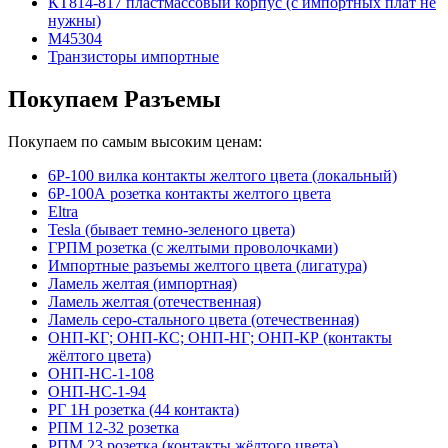
КТ814-817 пластмассовый корпус (с импортных плат не
нужны)
М45304
Транзисторы импортные
Покупаем Разъемы
Покупаем по самым высоким ценам:
6Р-100 вилка контакты желтого цвета (локальный)
6Р-100А розетка контакты желтого цвета
Eltra
Tesla (бывает темно-зеленого цвета)
ГРПМ розетка (с желтыми проволочками)
Импортные разъемы желтого цвета (лигатура)
Ламель желтая (импортная)
Ламель желтая (отечественная)
Ламель серо-стального цвета (отечественная)
ОНП-КГ; ОНП-КС; ОНП-НГ; ОНП-КР (контакты
жёлтого цвета)
ОНП-НС-1-108
ОНП-НС-1-94
РГ 1Н розетка (44 контакта)
РПМ 12-32 розетка
РПМ 23 розетка (контакты жёлтого цвета)