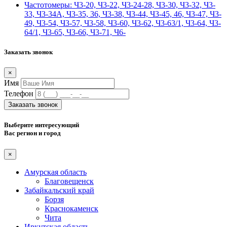
Частотомеры: Ч3-20, Ч3-22, Ч3-24-28, Ч3-30, Ч3-32, Ч3-
33, Ч3-34А, Ч3-35, 36, Ч3-38, Ч3-44, Ч3-45, 46, Ч3-47, Ч3-
49, Ч3-54, Ч3-57, Ч3-58, Ч3-60, Ч3-62, Ч3-63/1, Ч3-64, Ч3-
64/1, Ч3-65, Ч3-66, Ч3-71, Ч6-
Заказать звонок
×
Имя
Телефон
Заказать звонок
Выберите интересующий
Вас регион и город
×
Амурская область
Благовещенск
Забайкальский край
Борзя
Краснокаменск
Чита
Иркутская область