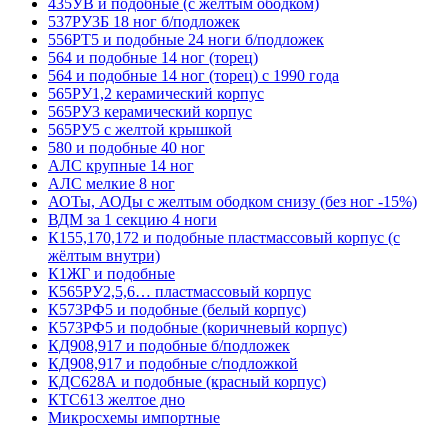
435УВ и подобные (с жёлтым ободком)
537РУ3Б 18 ног б/подложек
556РТ5 и подобные 24 ноги б/подложек
564 и подобные 14 ног (торец)
564 и подобные 14 ног (торец) с 1990 года
565РУ1,2 керамический корпус
565РУ3 керамический корпус
565РУ5 с желтой крышкой
580 и подобные 40 ног
АЛС крупные 14 ног
АЛС мелкие 8 ног
АОТы, АОДы с желтым ободком снизу (без ног -15%)
ВДМ за 1 секцию 4 ноги
К155,170,172 и подобные пластмассовый корпус (с
жёлтым внутри)
К1ЖГ и подобные
К565РУ2,5,6… пластмассовый корпус
К573РФ5 и подобные (белый корпус)
К573РФ5 и подобные (коричневый корпус)
КД908,917 и подобные б/подложек
КД908,917 и подобные с/подложкой
КДС628А и подобные (красный корпус)
КТС613 желтое дно
Микросхемы импортные