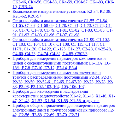
СК3-46, СК4-56, СК4-58, СК4-59, СК4-67, СК4-83, СК6-
10, СЧВ-74
Комплексные измерительные установки: К2-34, К2-38,
К2С-62, К2С-57
Осциллографы и анализаторы спектра: С1-55, С1-64,
С1-65, С1-67, С1-68-69, С1-70, С1-71, С1-73, С1-74, С1-
75, С1-76, С1-78, С1-79, С1-81, С1-82, С1-83, С1-85, С1-
91, С1-92, С1-93, С1-96, С1-97, С1-98,
Осциллографы и анализаторы спектра: С1-99, С1-102,
С1-103, С1-104, С1-107, С1-108, С1-115, С1-117, С1-
117/1, С1-120, С1-122, С1-125, С1-127, С2-23, С4-25-28,
С4-60, С4-73, С4-74, С4-82, С4-85, С502/3,
Приборы для измерения параметров компонентов и
цепей с сосредоточенными постоянными: Е6-13А, Е6-
18/1, Е7-8, Е7-10, Е7-12, Е7-14, Е8-4
Приборы для измерения параметров элементов и
трактов с распределенными постоянными Р2-34, Р2-37,
Р2-38, Р2-50, Р2-52-61, Р2-65, Р2-67-70, Р2-73, Р2-78, Р2-
83, Р2-98, Р2-102. 103, 104, 105, 106, 107,
Приборы для наблюдения и исследования
характеристик радиоустройств: Х1-42, Х1-43, Х1-46, Х1-
47, Х1-48, Х1-53, Х1-54, Х1-55, Х1-56. и другие.
Приборы общего применения для измерения параметров
электронных ламп и полупроводниковых приборов: Л2-
42, Л2-56, Л2-68, Л2-69, Л2-70, Л2-71