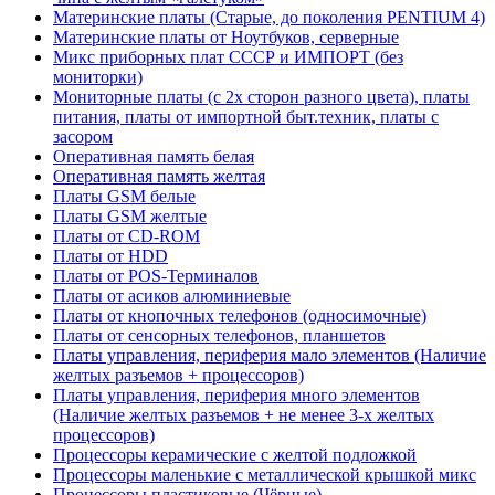
Материнские платы (Старые, до поколения PENTIUM 4)
Материнские платы от Ноутбуков, серверные
Микс приборных плат СССР и ИМПОРТ (без
мониторки)
Мониторные платы (с 2х сторон разного цвета), платы
питания, платы от импортной быт.техник, платы с
засором
Оперативная память белая
Оперативная память желтая
Платы GSM белые
Платы GSM желтые
Платы от CD-ROM
Платы от HDD
Платы от POS-Терминалов
Платы от асиков алюминиевые
Платы от кнопочных телефонов (односимочные)
Платы от сенсорных телефонов, планшетов
Платы управления, периферия мало элементов (Наличие
желтых разъемов + процессоров)
Платы управления, периферия много элементов
(Наличие желтых разъемов + не менее 3-х желтых
процессоров)
Процессоры керамические с желтой подложкой
Процессоры маленькие с металлической крышкой микс
Процессоры пластиковые (Чёрные)