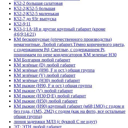
К52-2 большая салатовая
К52-2;К52-5 большая
К52-2;К52-5 маленькая
К52-7 до 93г выпуска
К52-9;11
К53-1;1А;18 и другие крупный габарит (кроме
4;6;9;14:21)
КМ бескорпусные (отечественного производства)
немагнитные. Любой габарит.Тёмно коричневого цвета,
с содержанием Pd; Светлые, с содержанием Pt,
принимаем по цене конденсаторов КМ зеленые Н30
КМ Болгария любой габарит
КМ зелёные (D) любой габарит
КМ зелёные (H90, F и ост.) общая группа
КМ зелёные (V) любой габарит
КМ зелёные (Н30) любой габарит
КМ рыжие (H90, F и ост.) общая группа
КМ рыжие (V) любой габарит
КМ рыжие (Н30;D;E) любой габарит
КМ рыжие (Н50) любой габарит
КМ рыжие (Н90) крупный габарит (м68;1МО) с годом и
без года, (1М5, 2М2) с годом (как на фото, все остальные
общая группа)
линия задержки МЛЗ (с буквой С не идут)
ЭТ; ЭТН любой габарит