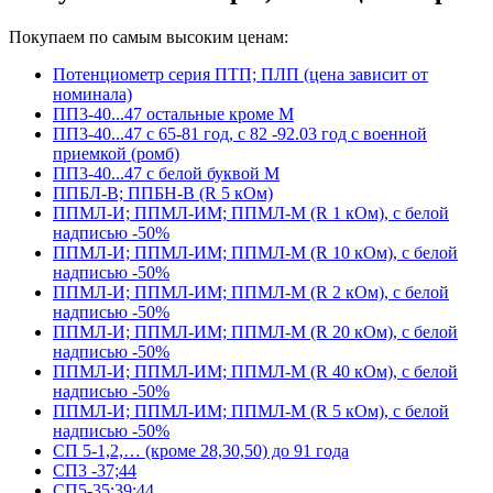
Покупаем по самым высоким ценам:
Потенциометр серия ПТП; ПЛП (цена зависит от
номинала)
ПП3-40...47 остальные кроме М
ПП3-40...47 с 65-81 год, с 82 -92.03 год с военной
приемкой (ромб)
ПП3-40...47 с белой буквой М
ППБЛ-В; ППБН-В (R 5 кОм)
ППМЛ-И; ППМЛ-ИМ; ППМЛ-М (R 1 кОм), с белой
надписью -50%
ППМЛ-И; ППМЛ-ИМ; ППМЛ-М (R 10 кОм), с белой
надписью -50%
ППМЛ-И; ППМЛ-ИМ; ППМЛ-М (R 2 кОм), с белой
надписью -50%
ППМЛ-И; ППМЛ-ИМ; ППМЛ-М (R 20 кОм), с белой
надписью -50%
ППМЛ-И; ППМЛ-ИМ; ППМЛ-М (R 40 кОм), с белой
надписью -50%
ППМЛ-И; ППМЛ-ИМ; ППМЛ-М (R 5 кОм), с белой
надписью -50%
СП 5-1,2,… (кроме 28,30,50) до 91 года
СП3 -37;44
СП5-35;39;44