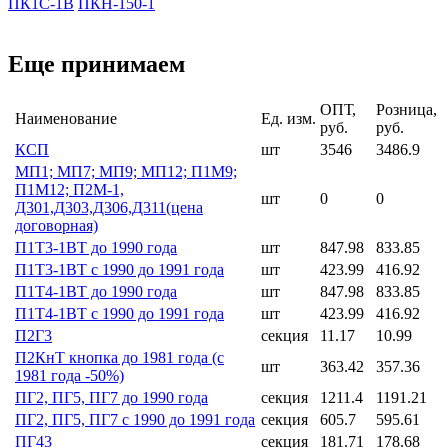
ПК1С-1В
ПКН-150-1
Еще принимаем
ОПТ,
Розница,
Наименование
Ед. изм.
руб.
руб.
КСП
шт
3546
3486.9
МП1; МП7; МП9; МП12; П1М9;
П1М12; П2М-1,
шт
0
0
Д301,Д303,Д306,Д311(цена
договорная)
П1Т3-1ВТ до 1990 года
шт
847.98
833.85
П1Т3-1ВТ с 1990 до 1991 года
шт
423.99
416.92
П1Т4-1ВТ до 1990 года
шт
847.98
833.85
П1Т4-1ВТ с 1990 до 1991 года
шт
423.99
416.92
П2Г3
секция
11.17
10.99
П2КнТ кнопка до 1981 года (с
шт
363.42
357.36
1981 года -50%)
ПГ2, ПГ5, ПГ7 до 1990 года
секция
1211.4
1191.21
ПГ2, ПГ5, ПГ7 с 1990 до 1991 года
секция
605.7
595.61
ПГ43
секция
181.71
178.68