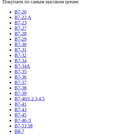
Покупаем по самым высоким ценам:
В7-20
В7-22,А
В7-23
В7-27
В7-28
В7-29
В7-30
В7-31
В7-32
В7-34
В7-34А
В7-35
В7-36
В7-37
В7-38
В7-39
В7-40/1,2,3,4,5
В7-41
В7-43
В7-45
В7-46,/1
В7-53,58
В8-7