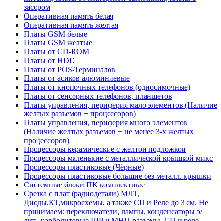
засором
Оперативная память белая
Оперативная память желтая
Платы GSM белые
Платы GSM желтые
Платы от CD-ROM
Платы от HDD
Платы от POS-Терминалов
Платы от асиков алюминиевые
Платы от кнопочных телефонов (односимочные)
Платы от сенсорных телефонов, планшетов
Платы управления, периферия мало элементов (Наличие
желтых разъемов + процессоров)
Платы управления, периферия много элементов
(Наличие желтых разъемов + не менее 3-х желтых
процессоров)
Процессоры керамические с желтой подложкой
Процессоры маленькие с металлической крышкой микс
Процессоры пластиковые (Чёрные)
Процессоры пластиковые большие без металл. крышки
Системные блоки ПК комплектные
Срезка с плат (радиодетали) МЛТ,
Диоды,КТ,микросхемы, а также СП и Реле до 3 см. Не
принимаем: переключатели, лампы, конденсаторы э/
лит., карболитовые ШР и МНЦ разъемы, СП и реле