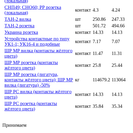
(локальная)
СНП49; СНО60; РР розетка
контакт
4.3
4.24
(локальная)
ТАН-2 вилка
шт
250.86
247.33
ТАН-2 розетка
шт
501.72
494.66
Украина розетка
контакт
14.33
14.13
Устройства контактные по типу
контакт
7.17
7.07
УК1-1; УК16-4 и подобные
ШР МР вилка (контакты жёлтого
контакт
11.47
11.31
цвета)
ШР МР розетка (контакты
контакт
25.8
25.44
жёлтого цвета)
ШР МР розетка (лигатура,
контакты жёлтого цвета); ШР МР
кг
114679.2
113064
вилка (лигатура) -50%
ШР РС вилка (контакты жёлтого
контакт
14.33
14.13
цвета)
ШР РС розетка (контакты
контакт
35.84
35.34
жёлтого цвета)
Принимаем