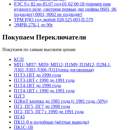
РЭС 9 с 82 по 85.07 год-01,02,06;18 (пример нам
нужного реле, смотрим первые две цифры 0601, 06
подходит) 0001; 0002 не подходят!
ТРМ РДО год любой 028,525,003,П-579
ЭМРВ-27Б-1 до 90г
Покупаем Переключатели
Покупаем по самым высоким ценам:
КСП
МП1; МП7; МП9; МП12; П1М9; П1М12; П2М-1,
Д301,Д303,Д306,Д311(цена договорная)
П1Т3-1ВТ до 1990 года
П1Т3-1ВТ с 1990 до 1991 года
П1Т4-1ВТ до 1990 года
П1Т4-1ВТ с 1990 до 1991 года
П2Г3
П2КнТ кнопка до 1981 года (с 1981 года -50%)
ПГ2, ПГ5, ПГ7 до 1990 года
ПГ2, ПГ5, ПГ7 с 1990 до 1991 года
ПГ43
ПК11-9 и подобные (жёлтые выводы)
ПК1С-1В