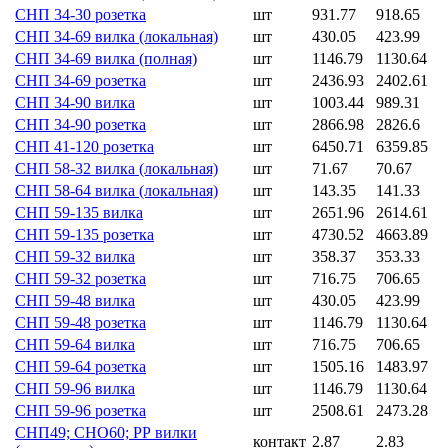
СНП 34-30 розетка
шт
931.77
918.65
СНП 34-69 вилка (локальная)
шт
430.05
423.99
СНП 34-69 вилка (полная)
шт
1146.79
1130.64
СНП 34-69 розетка
шт
2436.93
2402.61
СНП 34-90 вилка
шт
1003.44
989.31
СНП 34-90 розетка
шт
2866.98
2826.6
СНП 41-120 розетка
шт
6450.71
6359.85
СНП 58-32 вилка (локальная)
шт
71.67
70.67
СНП 58-64 вилка (локальная)
шт
143.35
141.33
СНП 59-135 вилка
шт
2651.96
2614.61
СНП 59-135 розетка
шт
4730.52
4663.89
СНП 59-32 вилка
шт
358.37
353.33
СНП 59-32 розетка
шт
716.75
706.65
СНП 59-48 вилка
шт
430.05
423.99
СНП 59-48 розетка
шт
1146.79
1130.64
СНП 59-64 вилка
шт
716.75
706.65
СНП 59-64 розетка
шт
1505.16
1483.97
СНП 59-96 вилка
шт
1146.79
1130.64
СНП 59-96 розетка
шт
2508.61
2473.28
СНП49; СНО60; РР вилки
контакт
2.87
2.83