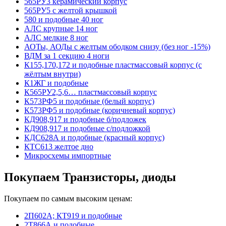
565РУ3 керамический корпус
565РУ5 с желтой крышкой
580 и подобные 40 ног
АЛС крупные 14 ног
АЛС мелкие 8 ног
АОТы, АОДы с желтым ободком снизу (без ног -15%)
ВДМ за 1 секцию 4 ноги
К155,170,172 и подобные пластмассовый корпус (с
жёлтым внутри)
К1ЖГ и подобные
К565РУ2,5,6… пластмассовый корпус
К573РФ5 и подобные (белый корпус)
К573РФ5 и подобные (коричневый корпус)
КД908,917 и подобные б/подложек
КД908,917 и подобные с/подложкой
КДС628А и подобные (красный корпус)
КТС613 желтое дно
Микросхемы импортные
Покупаем Транзисторы, диоды
Покупаем по самым высоким ценам:
2П602А; КТ919 и подобные
2Т866А и подобные