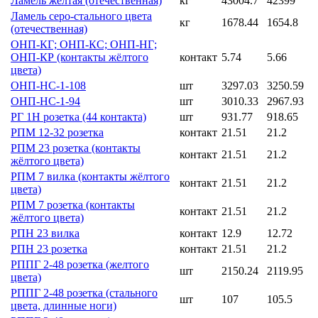
Ламель желтая (отечественная)
кг
43004.7
42399
Ламель серо-стального цвета
кг
1678.44
1654.8
(отечественная)
ОНП-КГ; ОНП-КС; ОНП-НГ;
ОНП-КР (контакты жёлтого
контакт
5.74
5.66
цвета)
ОНП-НС-1-108
шт
3297.03
3250.59
ОНП-НС-1-94
шт
3010.33
2967.93
РГ 1Н розетка (44 контакта)
шт
931.77
918.65
РПМ 12-32 розетка
контакт
21.51
21.2
РПМ 23 розетка (контакты
контакт
21.51
21.2
жёлтого цвета)
РПМ 7 вилка (контакты жёлтого
контакт
21.51
21.2
цвета)
РПМ 7 розетка (контакты
контакт
21.51
21.2
жёлтого цвета)
РПН 23 вилка
контакт
12.9
12.72
РПН 23 розетка
контакт
21.51
21.2
РППГ 2-48 розетка (желтого
шт
2150.24
2119.95
цвета)
РППГ 2-48 розетка (стального
шт
107
105.5
цвета, длинные ноги)