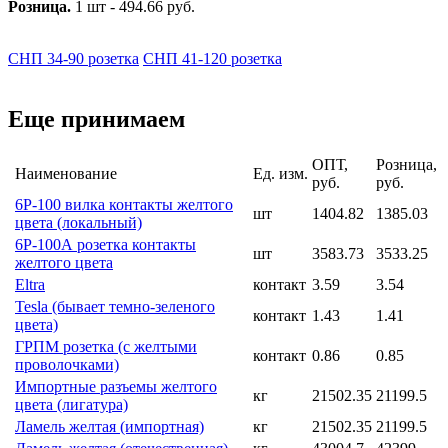
Розница.
1 шт - 494.66 руб.
СНП 34-90 розетка
СНП 41-120 розетка
Еще принимаем
ОПТ,
Розница,
Наименование
Ед. изм.
руб.
руб.
6Р-100 вилка контакты желтого
шт
1404.82
1385.03
цвета (локальный)
6Р-100А розетка контакты
шт
3583.73
3533.25
желтого цвета
Eltra
контакт
3.59
3.54
Tesla (бывает темно-зеленого
контакт
1.43
1.41
цвета)
ГРПМ розетка (с желтыми
контакт
0.86
0.85
проволочками)
Импортные разъемы желтого
кг
21502.35
21199.5
цвета (лигатура)
Ламель желтая (импортная)
кг
21502.35
21199.5