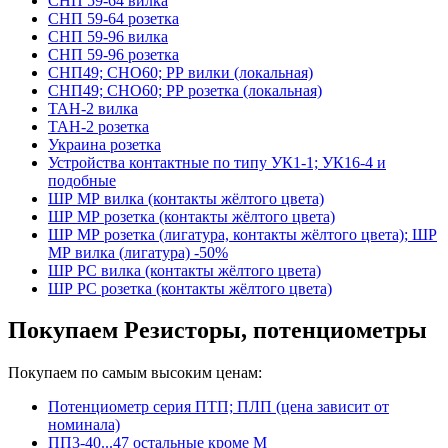
СНП 59-64 вилка
СНП 59-64 розетка
СНП 59-96 вилка
СНП 59-96 розетка
СНП49; СНО60; РР вилки (локальная)
СНП49; СНО60; РР розетка (локальная)
ТАН-2 вилка
ТАН-2 розетка
Украина розетка
Устройства контактные по типу УК1-1; УК16-4 и
подобные
ШР МР вилка (контакты жёлтого цвета)
ШР МР розетка (контакты жёлтого цвета)
ШР МР розетка (лигатура, контакты жёлтого цвета); ШР
МР вилка (лигатура) -50%
ШР РС вилка (контакты жёлтого цвета)
ШР РС розетка (контакты жёлтого цвета)
Покупаем Резисторы, потенциометры
Покупаем по самым высоким ценам:
Потенциометр серия ПТП; ПЛП (цена зависит от
номинала)
ПП3-40...47 остальные кроме М