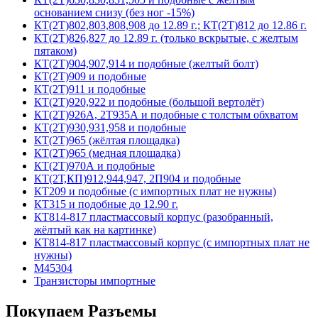
основанием снизу (без ног -15%)
КТ(2Т)802,803,808,908 до 12.89 г.; КТ(2Т)812 до 12.86 г.
КТ(2Т)826,827 до 12.89 г. (только вскрытые, с желтым
пятаком)
КТ(2Т)904,907,914 и подобные (желтый болт)
КТ(2Т)909 и подобные
КТ(2Т)911 и подобные
КТ(2Т)920,922 и подобные (большой вертолёт)
КТ(2Т)926А, 2Т935А и подобные с толстым обхватом
КТ(2Т)930,931,958 и подобные
КТ(2Т)965 (жёлтая площадка)
КТ(2Т)965 (медная площадка)
КТ(2Т)970А и подобные
КТ(2Т,КП)912,944,947, 2П904 и подобные
КТ209 и подобные (с импортных плат не нужны)
КТ315 и подобные до 12.90 г.
КТ814-817 пластмассовый корпус (разобранный,
жёлтый как на картинке)
КТ814-817 пластмассовый корпус (с импортных плат не
нужны)
М45304
Транзисторы импортные
Покупаем Разъемы