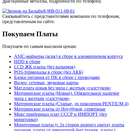
драгоценные металлы, подробности по телефону.
8-908-011-68-61
Связывайтесь с представителями компании по телефонам,
представленным на сайте.
Покупаем Платы
Покупаем по самым высоким ценам:
ASIC-майнеры (асик) в сборе в алюминиевом корпусе
HDD в сборе
LCD ЖК платы (без разъемов)
POS-терминалы в сборе (без АКБ)
Блоки питания от ПК в сборе с проводами
Видео, сетевые, звуковые карты
Мат.плата новая без чипа с желтым «галстуком»
Материнские платы (Новые). Обязательное наличие
чипа с желтым «галстуком»
Материнские платы (Старые, до поколения PENTIUM 4)
Материнские платы от Ноутбуков, серверные
Микс приборных плат СССР и ИМПОРТ (без
мониторки)
Мониторные платы (с 2х сторон разного цвета), платы
питания, платы от импортной быт.техник, платы с