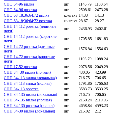
СНО 64-96 вилка
шт
1146.79
1130.64
СНО 64-96 розетка
шт
2508.61
2473.28
СНО 68-18;36;64;72 вилка
контакт
14.33
14.13
СНО 68-18;36;64;72 розетка
контакт
28.67
28.27
СНП 14-112 розетка (длинные
шт
2436.93
2402.61
ноги)
СНП 14-112 розетка (короткие
шт
1705.85
1681.83
ноги)
СНП 14-72 розетка (длинные
шт
1576.84
1554.63
ноги)
СНП 14-72 розетка (короткие
шт
1103.79
1088.24
ноги)
СНП 17-52 розетка
шт
2078.56
2049.29
СНП 34 -30 вилка (полная)
шт
430.05
423.99
СНП 34-113 вилка (локальная)
шт
716.75
706.65
СНП 34-113 вилка (полная)
шт
1791.86
1766.63
СНП 34-113 розетка
шт
3583.73
3533.25
СНП 34-135 вилка (локальная)
шт
716.75
706.65
СНП 34-135 вилка (полная)
шт
2150.24
2119.95
СНП 34-135 розетка (полная)
шт
4658.84
4593.23
СНП 34-30 вилка (локальная)
шт
215.02
212