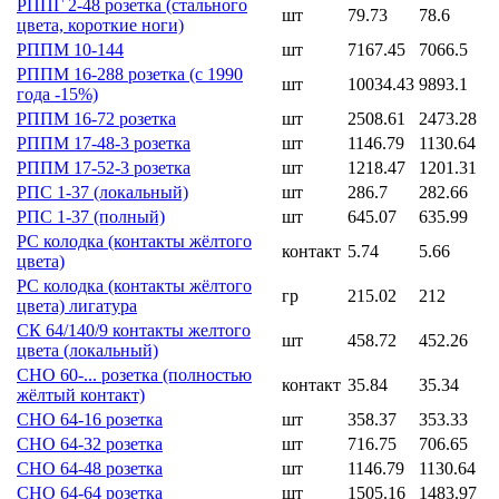
РППГ 2-48 розетка (стального
шт
79.73
78.6
цвета, короткие ноги)
РППМ 10-144
шт
7167.45
7066.5
РППМ 16-288 розетка (с 1990
шт
10034.43
9893.1
года -15%)
РППМ 16-72 розетка
шт
2508.61
2473.28
РППМ 17-48-3 розетка
шт
1146.79
1130.64
РППМ 17-52-3 розетка
шт
1218.47
1201.31
РПС 1-37 (локальный)
шт
286.7
282.66
РПС 1-37 (полный)
шт
645.07
635.99
РС колодка (контакты жёлтого
контакт
5.74
5.66
цвета)
РС колодка (контакты жёлтого
гр
215.02
212
цвета) лигатура
СК 64/140/9 контакты желтого
шт
458.72
452.26
цвета (локальный)
СНО 60-... розетка (полностью
контакт
35.84
35.34
жёлтый контакт)
СНО 64-16 розетка
шт
358.37
353.33
СНО 64-32 розетка
шт
716.75
706.65
СНО 64-48 розетка
шт
1146.79
1130.64
СНО 64-64 розетка
шт
1505.16
1483.97