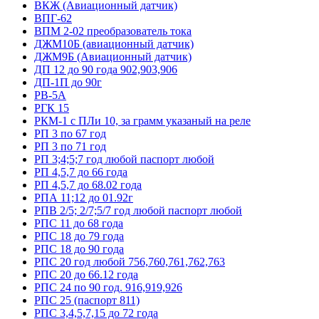
ВКЖ (Авиационный датчик)
ВПГ-62
ВПМ 2-02 преобразователь тока
ДЖМ10Б (авиационный датчик)
ДЖМ9Б (Авиационный датчик)
ДП 12 до 90 года 902,903,906
ДП-1П до 90г
РВ-5А
РГК 15
РКМ-1 с ПЛи 10, за грамм указаный на реле
РП 3 по 67 год
РП 3 по 71 год
РП 3;4;5;7 год любой паспорт любой
РП 4,5,7 до 66 года
РП 4,5,7 до 68.02 года
РПА 11;12 до 01.92г
РПВ 2/5; 2/7;5/7 год любой паспорт любой
РПС 11 до 68 года
РПС 18 до 79 года
РПС 18 до 90 года
РПС 20 год любой 756,760,761,762,763
РПС 20 до 66.12 года
РПС 24 по 90 год. 916,919,926
РПС 25 (паспорт 811)
РПС 3,4,5,7,15 до 72 года