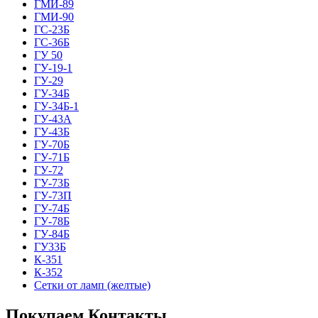
ГМИ-89
ГМИ-90
ГС-23Б
ГС-36Б
ГУ 50
ГУ-19-1
ГУ-29
ГУ-34Б
ГУ-34Б-1
ГУ-43А
ГУ-43Б
ГУ-70Б
ГУ-71Б
ГУ-72
ГУ-73Б
ГУ-73П
ГУ-74Б
ГУ-78Б
ГУ-84Б
ГУ33Б
К-351
К-352
Сетки от ламп (желтые)
Покупаем Контакты