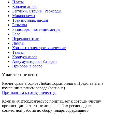
Платы
Конденсаторы
Бегунки, Струны, Реохорды
Микросхемы
Транзисторы, диоды
Разъемы
Резисторы, потенциометры
Реле
Переключатели
Лампы
Контакты электротехнические
Тантал
Корпуса часов
Аккумуляторные батареи
Приборы в сборе
У нас честные цены!
Расчет сразу в офисе
Любая форма оплаты
Представитель
компании в вашем городе (регионе).
Приглашаем к сотрудничеству!
Компания Втордрагресурс приглашает к сотрудничеству
организации и частные лица в любом регионе, для
совместной работы по сбору товара содержащего