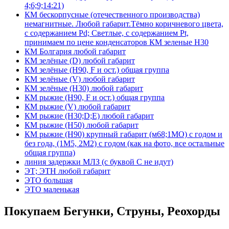
4;6;9;14:21)
КМ бескорпусные (отечественного производства)
немагнитные. Любой габарит.Тёмно коричневого цвета,
с содержанием Pd; Светлые, с содержанием Pt,
принимаем по цене конденсаторов КМ зеленые Н30
КМ Болгария любой габарит
КМ зелёные (D) любой габарит
КМ зелёные (H90, F и ост.) общая группа
КМ зелёные (V) любой габарит
КМ зелёные (Н30) любой габарит
КМ рыжие (H90, F и ост.) общая группа
КМ рыжие (V) любой габарит
КМ рыжие (Н30;D;E) любой габарит
КМ рыжие (Н50) любой габарит
КМ рыжие (Н90) крупный габарит (м68;1МО) с годом и
без года, (1М5, 2М2) с годом (как на фото, все остальные
общая группа)
линия задержки МЛЗ (с буквой С не идут)
ЭТ; ЭТН любой габарит
ЭТО большая
ЭТО маленькая
Покупаем Бегунки, Струны, Реохорды