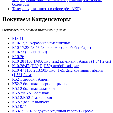
более 3см
Телефоны, планшеты в сборе (без АКБ)
Покупаем Конденсаторы
Покупаем по самым высоким ценам:
Б18-11
К10-17,23 керамика немагнитные
К10-17;23;43;47;48 пластмасса любой габарит
К10-23 (Н30;D;Н50)
К10-26
К10-28 Н30 1МО; 1м5; 2м2 крупный габарит (1,5*1,2 см)
К10-28;47 (Н30;D;Н50) любой габарит
К10-47 Н30 25В;50В 1мо; 1м5; 2м2 крупный габарит
(1,5*1,2 см)
К52-1 любой габарит
К52-2 большая с черной крышкой
К52-2 большая салатовая
К52-2;К52-5 большая
К52-2;К52-5 маленькая
К52-7 до 93г выпуска
К52-9;11
К53-1;1А;18 и другие крупный габарит (кроме