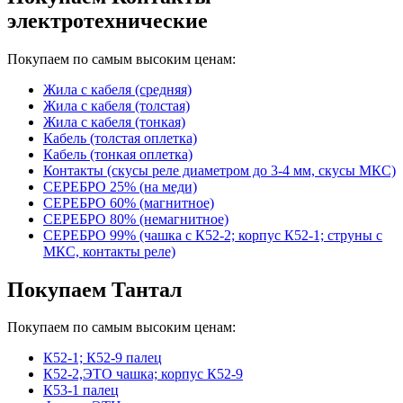
электротехнические
Покупаем по самым высоким ценам:
Жила с кабеля (средняя)
Жила с кабеля (толстая)
Жила с кабеля (тонкая)
Кабель (толстая оплетка)
Кабель (тонкая оплетка)
Контакты (скусы реле диаметром до 3-4 мм, скусы МКС)
СЕРЕБРО 25% (на меди)
СЕРЕБРО 60% (магнитное)
СЕРЕБРО 80% (немагнитное)
СЕРЕБРО 99% (чашка с К52-2; корпус К52-1; струны с
МКС, контакты реле)
Покупаем Тантал
Покупаем по самым высоким ценам:
К52-1; К52-9 палец
К52-2,ЭТО чашка; корпус К52-9
К53-1 палец