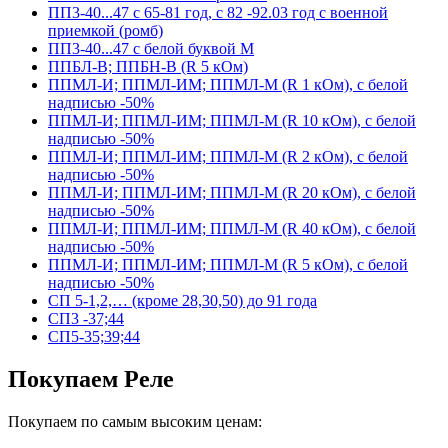
ПП3-40...47 с 65-81 год, с 82 -92.03 год с военной
приемкой (ромб)
ПП3-40...47 с белой буквой М
ППБЛ-В; ППБН-В (R 5 кОм)
ППМЛ-И; ППМЛ-ИМ; ППМЛ-М (R 1 кОм), с белой
надписью -50%
ППМЛ-И; ППМЛ-ИМ; ППМЛ-М (R 10 кОм), с белой
надписью -50%
ППМЛ-И; ППМЛ-ИМ; ППМЛ-М (R 2 кОм), с белой
надписью -50%
ППМЛ-И; ППМЛ-ИМ; ППМЛ-М (R 20 кОм), с белой
надписью -50%
ППМЛ-И; ППМЛ-ИМ; ППМЛ-М (R 40 кОм), с белой
надписью -50%
ППМЛ-И; ППМЛ-ИМ; ППМЛ-М (R 5 кОм), с белой
надписью -50%
СП 5-1,2,… (кроме 28,30,50) до 91 года
СП3 -37;44
СП5-35;39;44
Покупаем Реле
Покупаем по самым высоким ценам: