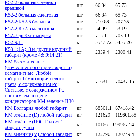
К52-2 большая с черной
шт
66.84
65.73
крышкой
К52-2 большая салатовая
шт
66.84
65.73
К52-2;К52-5 большая
шт
210.86
207.35
К52-2;К52-5 маленькая
шт
54.09
53.19
К52-7 до 93г выпуска
шт
715.1
703.19
К52-9;11
кг
5547.72
5455.26
К53-1;1А;18 и другие крупный
кг
2339.4
2300.41
габарит (кроме 4;6;9;14:21)
КМ бескорпусные
(отечественного производства)
немагнитные. Любой
габарит.Тёмно коричневого
кг
71631
70437.15
цвета, с содержанием Pd;
Светлые, с содержанием Pt,
принимаем по цене
конденсаторов КМ зеленые Н30
КМ Болгария любой габарит
кг
68561.1
67418.42
КМ зелёные (D) любой габарит
кг
121629
119601.85
КМ зелёные (H90, F и ост.)
кг
101661.9
99967.54
общая группа
КМ зелёные (V) любой габарит
кг
122796
120749.4