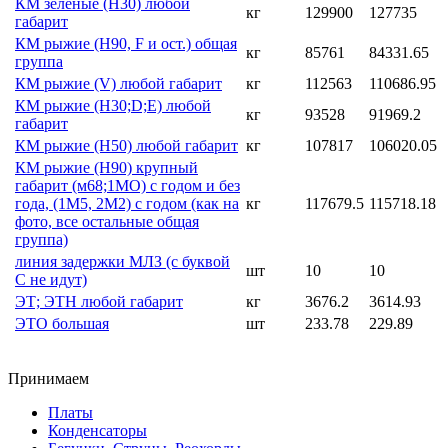
КМ зелёные (Н30) любой
кг
129900
127735
габарит
КМ рыжие (H90, F и ост.) общая
кг
85761
84331.65
группа
КМ рыжие (V) любой габарит
кг
112563
110686.95
КМ рыжие (Н30;D;E) любой
кг
93528
91969.2
габарит
КМ рыжие (Н50) любой габарит
кг
107817
106020.05
КМ рыжие (Н90) крупный
габарит (м68;1МО) с годом и без
года, (1М5, 2М2) с годом (как на
кг
117679.5
115718.18
фото, все остальные общая
группа)
линия задержки МЛЗ (с буквой
шт
10
10
С не идут)
ЭТ; ЭТН любой габарит
кг
3676.2
3614.93
ЭТО большая
шт
233.78
229.89
Принимаем
Платы
Конденсаторы