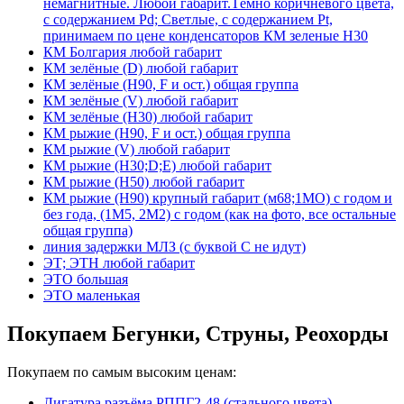
немагнитные. Любой габарит.Тёмно коричневого цвета,
с содержанием Pd; Светлые, с содержанием Pt,
принимаем по цене конденсаторов КМ зеленые Н30
КМ Болгария любой габарит
КМ зелёные (D) любой габарит
КМ зелёные (H90, F и ост.) общая группа
КМ зелёные (V) любой габарит
КМ зелёные (Н30) любой габарит
КМ рыжие (H90, F и ост.) общая группа
КМ рыжие (V) любой габарит
КМ рыжие (Н30;D;E) любой габарит
КМ рыжие (Н50) любой габарит
КМ рыжие (Н90) крупный габарит (м68;1МО) с годом и
без года, (1М5, 2М2) с годом (как на фото, все остальные
общая группа)
линия задержки МЛЗ (с буквой С не идут)
ЭТ; ЭТН любой габарит
ЭТО большая
ЭТО маленькая
Покупаем Бегунки, Струны, Реохорды
Покупаем по самым высоким ценам:
Лигатура разъёма РППГ2-48 (стального цвета)