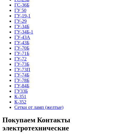
ГС-36Б
ГУ 50
ГУ-19-1
ГУ-29
ГУ-34Б
ГУ-34Б-1
ГУ-43А
ГУ-43Б
ГУ-70Б
ГУ-71Б
ГУ-72
ГУ-73Б
ГУ-73П
ГУ-74Б
ГУ-78Б
ГУ-84Б
ГУ33Б
К-351
К-352
Сетки от ламп (желтые)
Покупаем Контакты
электротехнические