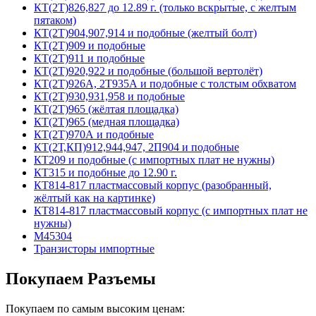
КТ(2Т)826,827 до 12.89 г. (только вскрытые, с желтым
пятаком)
КТ(2Т)904,907,914 и подобные (желтый болт)
КТ(2Т)909 и подобные
КТ(2Т)911 и подобные
КТ(2Т)920,922 и подобные (большой вертолёт)
КТ(2Т)926А, 2Т935А и подобные с толстым обхватом
КТ(2Т)930,931,958 и подобные
КТ(2Т)965 (жёлтая площадка)
КТ(2Т)965 (медная площадка)
КТ(2Т)970А и подобные
КТ(2Т,КП)912,944,947, 2П904 и подобные
КТ209 и подобные (с импортных плат не нужны)
КТ315 и подобные до 12.90 г.
КТ814-817 пластмассовый корпус (разобранный,
жёлтый как на картинке)
КТ814-817 пластмассовый корпус (с импортных плат не
нужны)
М45304
Транзисторы импортные
Покупаем Разъемы
Покупаем по самым высоким ценам: