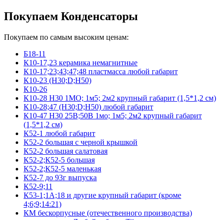
Покупаем Конденсаторы
Покупаем по самым высоким ценам:
Б18-11
К10-17,23 керамика немагнитные
К10-17;23;43;47;48 пластмасса любой габарит
К10-23 (Н30;D;Н50)
К10-26
К10-28 Н30 1МО; 1м5; 2м2 крупный габарит (1,5*1,2 см)
К10-28;47 (Н30;D;Н50) любой габарит
К10-47 Н30 25В;50В 1мо; 1м5; 2м2 крупный габарит
(1,5*1,2 см)
К52-1 любой габарит
К52-2 большая с черной крышкой
К52-2 большая салатовая
К52-2;К52-5 большая
К52-2;К52-5 маленькая
К52-7 до 93г выпуска
К52-9;11
К53-1;1А;18 и другие крупный габарит (кроме
4;6;9;14:21)
КМ бескорпусные (отечественного производства)