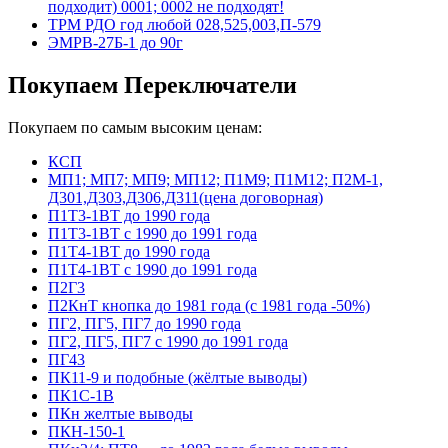
подходит) 0001; 0002 не подходят!
ТРМ РДО год любой 028,525,003,П-579
ЭМРВ-27Б-1 до 90г
Покупаем Переключатели
Покупаем по самым высоким ценам:
КСП
МП1; МП7; МП9; МП12; П1М9; П1М12; П2М-1,
Д301,Д303,Д306,Д311(цена договорная)
П1Т3-1ВТ до 1990 года
П1Т3-1ВТ с 1990 до 1991 года
П1Т4-1ВТ до 1990 года
П1Т4-1ВТ с 1990 до 1991 года
П2Г3
П2КнТ кнопка до 1981 года (с 1981 года -50%)
ПГ2, ПГ5, ПГ7 до 1990 года
ПГ2, ПГ5, ПГ7 с 1990 до 1991 года
ПГ43
ПК11-9 и подобные (жёлтые выводы)
ПК1С-1В
ПКн желтые выводы
ПКН-150-1