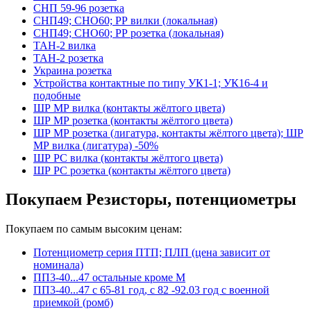
СНП 59-96 розетка
СНП49; СНО60; РР вилки (локальная)
СНП49; СНО60; РР розетка (локальная)
ТАН-2 вилка
ТАН-2 розетка
Украина розетка
Устройства контактные по типу УК1-1; УК16-4 и
подобные
ШР МР вилка (контакты жёлтого цвета)
ШР МР розетка (контакты жёлтого цвета)
ШР МР розетка (лигатура, контакты жёлтого цвета); ШР
МР вилка (лигатура) -50%
ШР РС вилка (контакты жёлтого цвета)
ШР РС розетка (контакты жёлтого цвета)
Покупаем Резисторы, потенциометры
Покупаем по самым высоким ценам:
Потенциометр серия ПТП; ПЛП (цена зависит от
номинала)
ПП3-40...47 остальные кроме М
ПП3-40...47 с 65-81 год, с 82 -92.03 год с военной
приемкой (ромб)