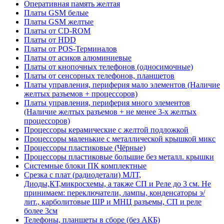
Оперативная память желтая
Платы GSM белые
Платы GSM желтые
Платы от CD-ROM
Платы от HDD
Платы от POS-Терминалов
Платы от асиков алюминиевые
Платы от кнопочных телефонов (односимочные)
Платы от сенсорных телефонов, планшетов
Платы управления, периферия мало элементов (Наличие
желтых разъемов + процессоров)
Платы управления, периферия много элементов
(Наличие желтых разъемов + не менее 3-х желтых
процессоров)
Процессоры керамические с желтой подложкой
Процессоры маленькие с металлической крышкой микс
Процессоры пластиковые (Чёрные)
Процессоры пластиковые большие без металл. крышки
Системные блоки ПК комплектные
Срезка с плат (радиодетали) МЛТ,
Диоды,КТ,микросхемы, а также СП и Реле до 3 см. Не
принимаем: переключатели, лампы, конденсаторы э/
лит., карболитовые ШР и МНЦ разъемы, СП и реле
более 3см
Телефоны, планшеты в сборе (без АКБ)