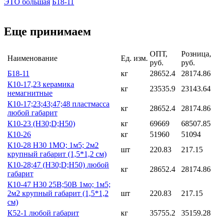
ЭТО большая
Б18-11
Еще принимаем
ОПТ,
Розница,
Наименование
Ед. изм.
руб.
руб.
Б18-11
кг
28652.4
28174.86
К10-17,23 керамика
кг
23535.9
23143.64
немагнитные
К10-17;23;43;47;48 пластмасса
кг
28652.4
28174.86
любой габарит
К10-23 (Н30;D;Н50)
кг
69669
68507.85
К10-26
кг
51960
51094
К10-28 Н30 1МО; 1м5; 2м2
шт
220.83
217.15
крупный габарит (1,5*1,2 см)
К10-28;47 (Н30;D;Н50) любой
кг
28652.4
28174.86
габарит
К10-47 Н30 25В;50В 1мо; 1м5;
2м2 крупный габарит (1,5*1,2
шт
220.83
217.15
см)
К52-1 любой габарит
кг
35755.2
35159.28