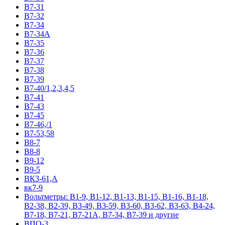
В7-31
В7-32
В7-34
В7-34А
В7-35
В7-36
В7-37
В7-38
В7-39
В7-40/1,2,3,4,5
В7-41
В7-43
В7-45
В7-46,/1
В7-53,58
В8-7
В8-8
В9-12
В9-5
ВК3-61,А
вк7-9
Вольтметры: В1-9, В1-12, В1-13, В1-15, В1-16, В1-18,
В2-38, В2-39, В3-49, В3-59, В3-60, В3-62, В3-63, В4-24,
В7-18, В7-21, В7-21А, В7-34, В7-39 и другие
ВПО-3