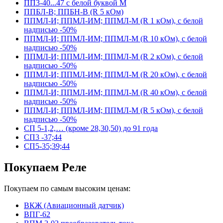
ПП3-40...47 с белой буквой М
ППБЛ-В; ППБН-В (R 5 кОм)
ППМЛ-И; ППМЛ-ИМ; ППМЛ-М (R 1 кОм), с белой
надписью -50%
ППМЛ-И; ППМЛ-ИМ; ППМЛ-М (R 10 кОм), с белой
надписью -50%
ППМЛ-И; ППМЛ-ИМ; ППМЛ-М (R 2 кОм), с белой
надписью -50%
ППМЛ-И; ППМЛ-ИМ; ППМЛ-М (R 20 кОм), с белой
надписью -50%
ППМЛ-И; ППМЛ-ИМ; ППМЛ-М (R 40 кОм), с белой
надписью -50%
ППМЛ-И; ППМЛ-ИМ; ППМЛ-М (R 5 кОм), с белой
надписью -50%
СП 5-1,2,… (кроме 28,30,50) до 91 года
СП3 -37;44
СП5-35;39;44
Покупаем Реле
Покупаем по самым высоким ценам:
ВКЖ (Авиационный датчик)
ВПГ-62