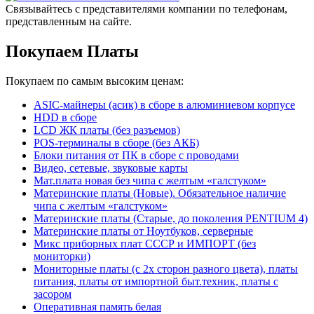
Связывайтесь с представителями компании по телефонам,
представленным на сайте.
Покупаем Платы
Покупаем по самым высоким ценам:
ASIC-майнеры (асик) в сборе в алюминиевом корпусе
HDD в сборе
LCD ЖК платы (без разъемов)
POS-терминалы в сборе (без АКБ)
Блоки питания от ПК в сборе с проводами
Видео, сетевые, звуковые карты
Мат.плата новая без чипа с желтым «галстуком»
Материнские платы (Новые). Обязательное наличие
чипа с желтым «галстуком»
Материнские платы (Старые, до поколения PENTIUM 4)
Материнские платы от Ноутбуков, серверные
Микс приборных плат СССР и ИМПОРТ (без
мониторки)
Мониторные платы (с 2х сторон разного цвета), платы
питания, платы от импортной быт.техник, платы с
засором
Оперативная память белая