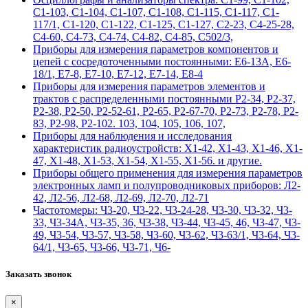
С1-103, С1-104, С1-107, С1-108, С1-115, С1-117, С1-
117/1, С1-120, С1-122, С1-125, С1-127, С2-23, С4-25-28,
С4-60, С4-73, С4-74, С4-82, С4-85, С502/3,
Приборы для измерения параметров компонентов и
цепей с сосредоточенными постоянными: Е6-13А, Е6-
18/1, Е7-8, Е7-10, Е7-12, Е7-14, Е8-4
Приборы для измерения параметров элементов и
трактов с распределенными постоянными Р2-34, Р2-37,
Р2-38, Р2-50, Р2-52-61, Р2-65, Р2-67-70, Р2-73, Р2-78, Р2-
83, Р2-98, Р2-102. 103, 104, 105, 106, 107,
Приборы для наблюдения и исследования
характеристик радиоустройств: Х1-42, Х1-43, Х1-46, Х1-
47, Х1-48, Х1-53, Х1-54, Х1-55, Х1-56. и другие.
Приборы общего применения для измерения параметров
электронных ламп и полупроводниковых приборов: Л2-
42, Л2-56, Л2-68, Л2-69, Л2-70, Л2-71
Частотомеры: Ч3-20, Ч3-22, Ч3-24-28, Ч3-30, Ч3-32, Ч3-
33, Ч3-34А, Ч3-35, 36, Ч3-38, Ч3-44, Ч3-45, 46, Ч3-47, Ч3-
49, Ч3-54, Ч3-57, Ч3-58, Ч3-60, Ч3-62, Ч3-63/1, Ч3-64, Ч3-
64/1, Ч3-65, Ч3-66, Ч3-71, Ч6-
Заказать звонок
×