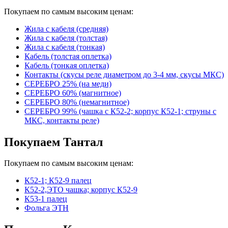
Покупаем по самым высоким ценам:
Жила с кабеля (средняя)
Жила с кабеля (толстая)
Жила с кабеля (тонкая)
Кабель (толстая оплетка)
Кабель (тонкая оплетка)
Контакты (скусы реле диаметром до 3-4 мм, скусы МКС)
СЕРЕБРО 25% (на меди)
СЕРЕБРО 60% (магнитное)
СЕРЕБРО 80% (немагнитное)
СЕРЕБРО 99% (чашка с К52-2; корпус К52-1; струны с
МКС, контакты реле)
Покупаем Тантал
Покупаем по самым высоким ценам:
К52-1; К52-9 палец
К52-2,ЭТО чашка; корпус К52-9
К53-1 палец
Фольга ЭТН