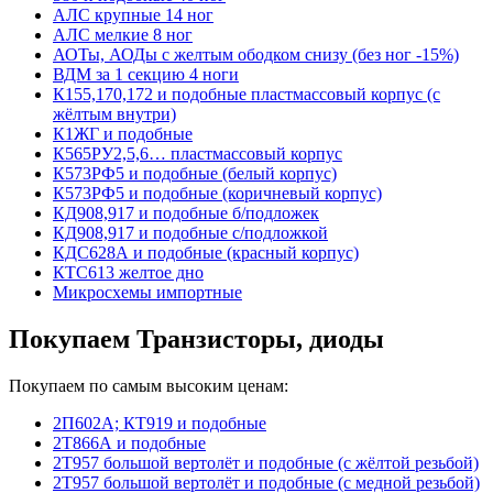
АЛС крупные 14 ног
АЛС мелкие 8 ног
АОТы, АОДы с желтым ободком снизу (без ног -15%)
ВДМ за 1 секцию 4 ноги
К155,170,172 и подобные пластмассовый корпус (с
жёлтым внутри)
К1ЖГ и подобные
К565РУ2,5,6… пластмассовый корпус
К573РФ5 и подобные (белый корпус)
К573РФ5 и подобные (коричневый корпус)
КД908,917 и подобные б/подложек
КД908,917 и подобные с/подложкой
КДС628А и подобные (красный корпус)
КТС613 желтое дно
Микросхемы импортные
Покупаем Транзисторы, диоды
Покупаем по самым высоким ценам:
2П602А; КТ919 и подобные
2Т866А и подобные
2Т957 большой вертолёт и подобные (с жёлтой резьбой)
2Т957 большой вертолёт и подобные (с медной резьбой)