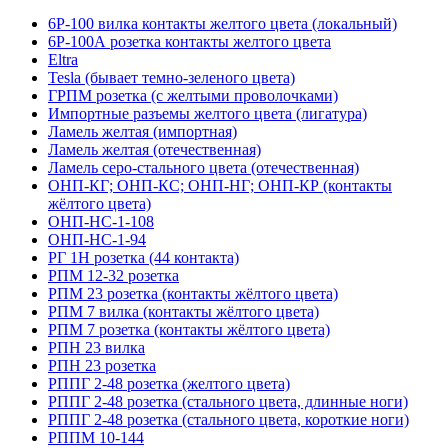
6Р-100 вилка контакты желтого цвета (локальный)
6Р-100А розетка контакты желтого цвета
Eltra
Tesla (бывает темно-зеленого цвета)
ГРПМ розетка (с желтыми проволочками)
Импортные разъемы желтого цвета (лигатура)
Ламель желтая (импортная)
Ламель желтая (отечественная)
Ламель серо-стального цвета (отечественная)
ОНП-КГ; ОНП-КС; ОНП-НГ; ОНП-КР (контакты
жёлтого цвета)
ОНП-НС-1-108
ОНП-НС-1-94
РГ 1Н розетка (44 контакта)
РПМ 12-32 розетка
РПМ 23 розетка (контакты жёлтого цвета)
РПМ 7 вилка (контакты жёлтого цвета)
РПМ 7 розетка (контакты жёлтого цвета)
РПН 23 вилка
РПН 23 розетка
РППГ 2-48 розетка (желтого цвета)
РППГ 2-48 розетка (стального цвета, длинные ноги)
РППГ 2-48 розетка (стального цвета, короткие ноги)
РППМ 10-144