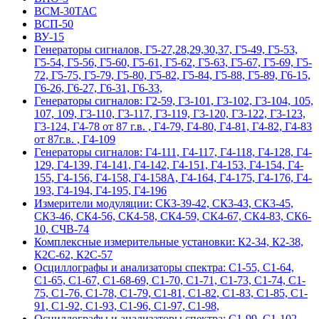
ВСМ-30ТАС
ВСП-50
ВУ-15
Гeнepaтopы cигнaлoв, Г5-27,28,29,30,37, Г5-49, Г5-53,
Г5-54, Г5-56, Г5-60, Г5-61, Г5-62, Г5-63, Г5-67, Г5-69, Г5-
72, Г5-75, Г5-79, Г5-80, Г5-82, Г5-84, Г5-88, Г5-89, Г6-15,
Г6-26, Г6-27, Г6-31, Г6-33,
Гeнepaтopы cигнaлoв: Г2-59, Г3-101, Г3-102, Г3-104, 105,
107, 109, Г3-110, Г3-117, Г3-119, Г3-120, Г3-122, Г3-123,
Г3-124, Г4-78 от 87 г.в. , Г4-79, Г4-80, Г4-81, Г4-82, Г4-83
от 87г.в. , Г4-109
Гeнepaтopы cигнaлoв: Г4-111, Г4-117, Г4-118, Г4-128, Г4-
129, Г4-139, Г4-141, Г4-142, Г4-151, Г4-153, Г4-154, Г4-
155, Г4-156, Г4-158, Г4-158А, Г4-164, Г4-175, Г4-176, Г4-
193, Г4-194, Г4-195, Г4-196
Измерители модуляции: СК3-39-42, СК3-43, СК3-45,
СК3-46, СК4-56, СК4-58, СК4-59, СК4-67, СК4-83, СК6-
10, СЧВ-74
Комплексные измерительные установки: К2-34, К2-38,
К2С-62, К2С-57
Осциллографы и анализаторы спектра: С1-55, С1-64,
С1-65, С1-67, С1-68-69, С1-70, С1-71, С1-73, С1-74, С1-
75, С1-76, С1-78, С1-79, С1-81, С1-82, С1-83, С1-85, С1-
91, С1-92, С1-93, С1-96, С1-97, С1-98,
Осциллографы и анализаторы спектра: С1-99, С1-102,