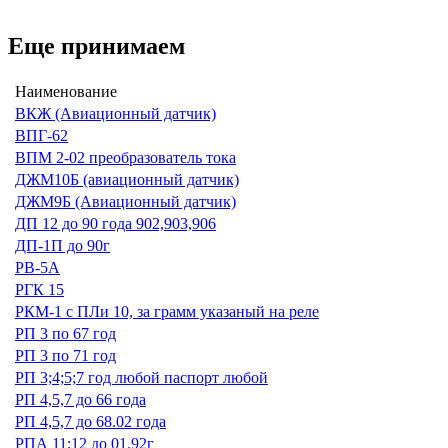
Еще принимаем
Наименование
ВКЖ (Авиационный датчик)
ВПГ-62
ВПМ 2-02 преобразователь тока
ДЖМ10Б (авиационный датчик)
ДЖМ9Б (Авиационный датчик)
ДП 12 до 90 года 902,903,906
ДП-1П до 90г
РВ-5А
РГК 15
РКМ-1 с ПЛи 10, за грамм указаный на реле
РП 3 по 67 год
РП 3 по 71 год
РП 3;4;5;7 год любой паспорт любой
РП 4,5,7 до 66 года
РП 4,5,7 до 68.02 года
РПА 11;12 до 01.92г