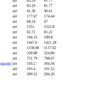
шт
83.29
81.77
шт
83.29
81.77
шт
41.36
40.61
шт
177.67
174.44
шт
68.24
67
шт
1551
1522.8
шт
82.72
81.22
шт
194.33
190.8
шт
1447.6
1421.28
шт
1158.08
1137.02
шт
330.88
324.86
шт
721.79
708.67
дходят!
шт
310.2
304.56
шт
103.4
101.52
шт
289.52
284.26