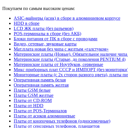
Покупаем по самым высоким ценам:
ASIC-майнеры (асик) в сборе в алюминиевом корпусе
HDD в сборе
LCD ЖК платы (без разъемов)
POS-терминалы в сборе (без АКБ)
Блоки питания от ПК в сборе с проводами
Видео, сетевые, звуковые карты
Мат.плата новая без чипа с желтым «галстуком»
Материнские платы (Новые). Обязательное наличие чипа
Материнские платы (Старые, до поколения PENTIUM 4)
Материнские платы от Ноутбуков, серверные
Микс приборных плат СССР и ИМПОРТ (без мониторки
Мониторные платы (с 2х сторон разного цвета), платы пи
Оперативная память белая
Оперативная память желтая
Платы GSM белые
Платы GSM желтые
Платы от CD-ROM
Платы от HDD
Платы от POS-Терминалов
Платы от асиков алюминиевые
Платы от кнопочных телефонов (односимочные)
Платы от сенсорных телефонов, планшетов