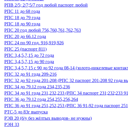
РПВ 2/5; 2/7;5/7 год любой паспорт любой
РПС 11 до 68 года
РПС 18 до 79 года
РПС 18 до 90 года
РПС 20 год любой 756,760,761,762,763
РПС 20 до 66.12 года
РПС 24 по 90 год. 916,919,926
РПС 25 (паспорт 811)
РПС 3,4,5,7,15 до 72 года
РПС 3,4,5,7,15 до 90 года
РПС 3,4,5,7,15 с 90 до 92 года 08-14 (золото-никелевые контак
РПС 32 до 91 года 209-216
РПС 32 до 92 года 201-208 (РПС 32 паспорт 201-208 92 года в
РПС 34 до 79.12 года 234,235,236
РПС 34 до 91 года 231,232,233 (РПС 34 паспорт 231;232;233 9
РПС 36 до 79.12 года 254,255,256,264
РПС 36 до 91 года 251,252,253 (РПС 36 91-92 года паспорт 251
РТС-5 до 83г выпуска
РЭВ 20 (б/у без жёлтых выводов- не нужны)
РЭН 33