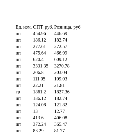
Ед. изм.
ОПТ, руб.
Розница, руб.
шт
454.96
446.69
шт
186.12
182.74
шт
277.61
272.57
шт
475.64
466.99
шт
620.4
609.12
шт
3331.35
3270.78
шт
206.8
203.04
шт
111.05
109.03
шт
22.21
21.81
гр
1861.2
1827.36
шт
186.12
182.74
шт
124.08
121.82
шт
13
12.77
шт
413.6
406.08
шт
372.24
365.47
шт
83.29
81.77