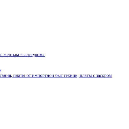
 с желтым «галстуком»
)
тания, платы от импортной быт.техник, платы с засором