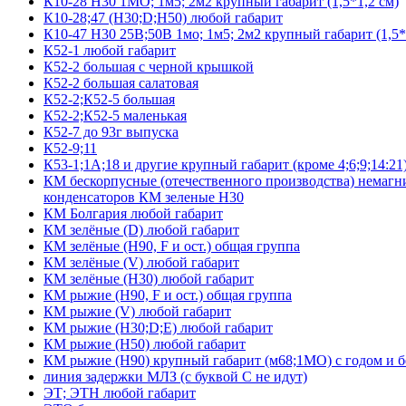
К10-28 Н30 1МО; 1м5; 2м2 крупный габарит (1,5*1,2 см)
К10-28;47 (Н30;D;Н50) любой габарит
К10-47 Н30 25В;50В 1мо; 1м5; 2м2 крупный габарит (1,5*
К52-1 любой габарит
К52-2 большая с черной крышкой
К52-2 большая салатовая
К52-2;К52-5 большая
К52-2;К52-5 маленькая
К52-7 до 93г выпуска
К52-9;11
К53-1;1А;18 и другие крупный габарит (кроме 4;6;9;14:21
КМ бескорпусные (отечественного производства) немагни
конденсаторов КМ зеленые Н30
КМ Болгария любой габарит
КМ зелёные (D) любой габарит
КМ зелёные (H90, F и ост.) общая группа
КМ зелёные (V) любой габарит
КМ зелёные (Н30) любой габарит
КМ рыжие (H90, F и ост.) общая группа
КМ рыжие (V) любой габарит
КМ рыжие (Н30;D;E) любой габарит
КМ рыжие (Н50) любой габарит
КМ рыжие (Н90) крупный габарит (м68;1МО) с годом и без
линия задержки МЛЗ (с буквой С не идут)
ЭТ; ЭТН любой габарит