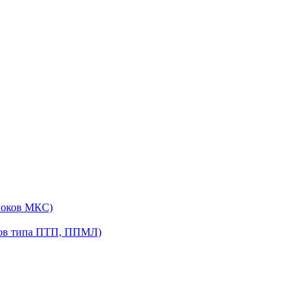
локов МКС)
ров типа ПТП, ППМЛ)