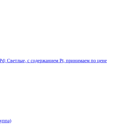
d; Светлые, с содержанием Pt, принимаем по цене
руппа)