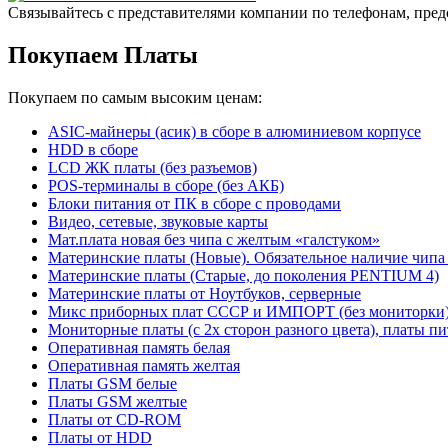
Связывайтесь с представителями компании по телефонам, пред
Покупаем Платы
Покупаем по самым высоким ценам:
ASIC-майнеры (асик) в сборе в алюминиевом корпусе
HDD в сборе
LCD ЖК платы (без разъемов)
POS-терминалы в сборе (без АКБ)
Блоки питания от ПК в сборе с проводами
Видео, сетевые, звуковые карты
Мат.плата новая без чипа с желтым «галстуком»
Материнские платы (Новые). Обязательное наличие чипа
Материнские платы (Старые, до поколения PENTIUM 4)
Материнские платы от Ноутбуков, серверные
Микс приборных плат СССР и ИМПОРТ (без мониторки
Мониторные платы (с 2х сторон разного цвета), платы пи
Оперативная память белая
Оперативная память желтая
Платы GSM белые
Платы GSM желтые
Платы от CD-ROM
Платы от HDD