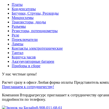
Платы
Конденсаторы
Бегунки, Струны, Реохорды
Микросхемы
Транзисторы, диоды
Разъемы
Резисторы, потенциометры
Реле
Переключатели
Лампы
Контакты электротехнические
Тантал
Корпуса часов
Аккумуляторные батареи
Приборы в сборе
У нас честные цены!
Расчет сразу в офисе
Любая форма оплаты
Представитель компа
Приглашаем к сотрудничеству!
Компания Втордрагресурс приглашает к сотрудничеству органи
подробности по телефону.
8-908-011-68-61