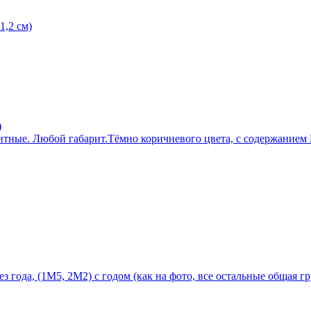
1,2 см)
)
тные. Любой габарит.Тёмно коричневого цвета, с содержанием P
 года, (1М5, 2М2) с годом (как на фото, все остальные общая г