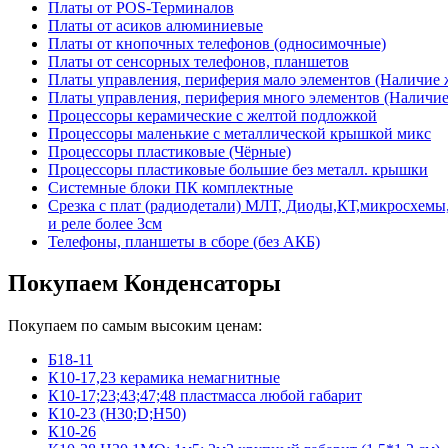
Платы от POS-Терминалов
Платы от асиков алюминиевые
Платы от кнопочных телефонов (односимочные)
Платы от сенсорных телефонов, планшетов
Платы управления, периферия мало элементов (Наличие 
Платы управления, периферия много элементов (Наличие 
Процессоры керамические с желтой подложкой
Процессоры маленькие с металлической крышкой микс
Процессоры пластиковые (Чёрные)
Процессоры пластиковые большие без металл. крышки
Системные блоки ПК комплектные
Срезка с плат (радиодетали) МЛТ, Диоды,КТ,микросхемы,
и реле более 3см
Телефоны, планшеты в сборе (без АКБ)
Покупаем Конденсаторы
Покупаем по самым высоким ценам:
Б18-11
К10-17,23 керамика немагнитные
К10-17;23;43;47;48 пластмасса любой габарит
К10-23 (Н30;D;Н50)
К10-26