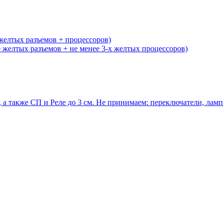
желтых разъемов + процессоров)
желтых разъемов + не менее 3-х желтых процессоров)
 а также СП и Реле до 3 см. Не принимаем: переключатели, ла