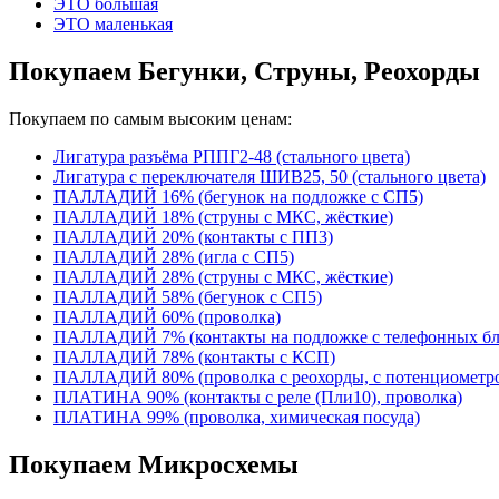
ЭТО большая
ЭТО маленькая
Покупаем Бегунки, Струны, Реохорды
Покупаем по самым высоким ценам:
Лигатура разъёма РППГ2-48 (стального цвета)
Лигатура с переключателя ШИВ25, 50 (стального цвета)
ПАЛЛАДИЙ 16% (бегунок на подложке с СП5)
ПАЛЛАДИЙ 18% (струны с МКС, жёсткие)
ПАЛЛАДИЙ 20% (контакты с ПП3)
ПАЛЛАДИЙ 28% (игла с СП5)
ПАЛЛАДИЙ 28% (струны с МКС, жёсткие)
ПАЛЛАДИЙ 58% (бегунок с СП5)
ПАЛЛАДИЙ 60% (проволка)
ПАЛЛАДИЙ 7% (контакты на подложке с телефонных б
ПАЛЛАДИЙ 78% (контакты с КСП)
ПАЛЛАДИЙ 80% (проволка с реохорды, с потенциомет
ПЛАТИНА 90% (контакты с реле (Пли10), проволка)
ПЛАТИНА 99% (проволка, химическая посуда)
Покупаем Микросхемы