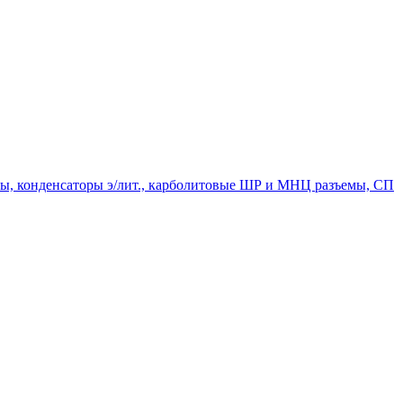
мпы, конденсаторы э/лит., карболитовые ШР и МНЦ разъемы, СП