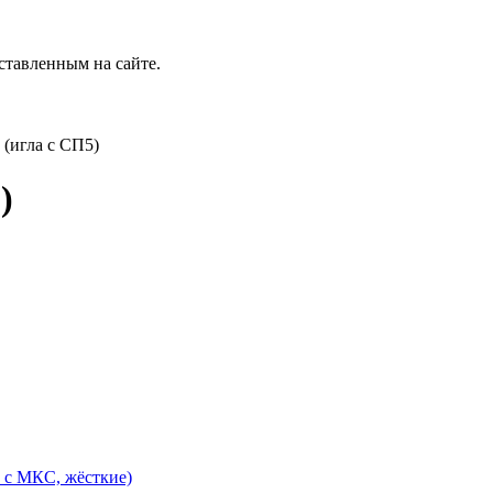
ставленным на сайте.
игла с СП5)
)
с МКС, жёсткие)