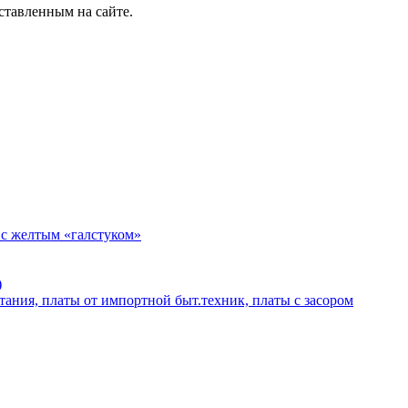
ставленным на сайте.
 с желтым «галстуком»
)
тания, платы от импортной быт.техник, платы с засором