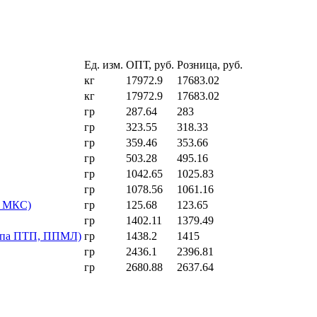
Ед. изм.
ОПТ, руб.
Розница, руб.
кг
17972.9
17683.02
кг
17972.9
17683.02
гр
287.64
283
гр
323.55
318.33
гр
359.46
353.66
гр
503.28
495.16
гр
1042.65
1025.83
гр
1078.56
1061.16
в МКС)
гр
125.68
123.65
гр
1402.11
1379.49
типа ПТП, ППМЛ)
гр
1438.2
1415
гр
2436.1
2396.81
гр
2680.88
2637.64