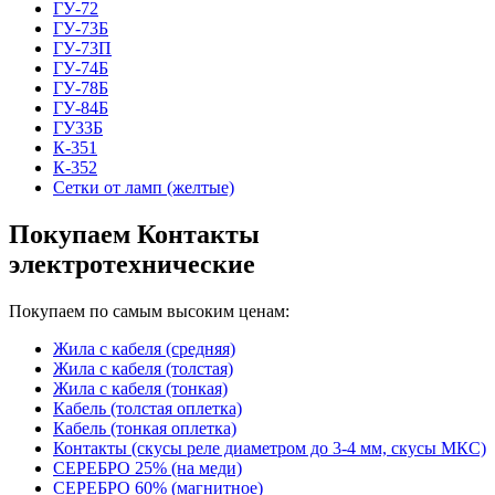
ГУ-72
ГУ-73Б
ГУ-73П
ГУ-74Б
ГУ-78Б
ГУ-84Б
ГУ33Б
К-351
К-352
Сетки от ламп (желтые)
Покупаем Контакты
электротехнические
Покупаем по самым высоким ценам:
Жила с кабеля (средняя)
Жила с кабеля (толстая)
Жила с кабеля (тонкая)
Кабель (толстая оплетка)
Кабель (тонкая оплетка)
Контакты (скусы реле диаметром до 3-4 мм, скусы МКС)
СЕРЕБРО 25% (на меди)
СЕРЕБРО 60% (магнитное)