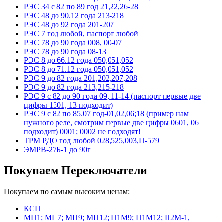
РЭС 34 с 82 по 89 год 21,22,26-28
РЭС 48 до 90.12 года 213-218
РЭС 48 до 92 года 201-207
РЭС 7 год любой, паспорт любой
РЭС 78 до 90 года 008, 00-07
РЭС 78 до 90 года 08-13
РЭС 8 до 66.12 года 050,051,052
РЭС 8 до 71.12 года 050,051,052
РЭС 9 до 82 года 201,202,207,208
РЭС 9 до 82 года 213,215-218
РЭС 9 с 82 до 90 года 09, 11-14 (паспорт первые две
цифры 1301, 13 подходит)
РЭС 9 с 82 по 85.07 год-01,02,06;18 (пример нам
нужного реле, смотрим первые две цифры 0601, 06
подходит) 0001; 0002 не подходят!
ТРМ РДО год любой 028,525,003,П-579
ЭМРВ-27Б-1 до 90г
Покупаем Переключатели
Покупаем по самым высоким ценам:
КСП
МП1; МП7; МП9; МП12; П1М9; П1М12; П2М-1,