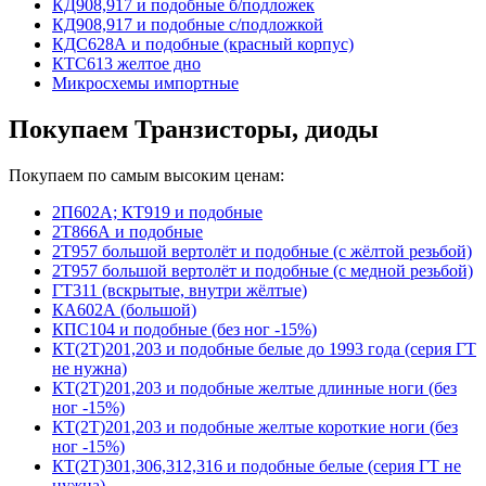
КД908,917 и подобные б/подложек
КД908,917 и подобные с/подложкой
КДС628А и подобные (красный корпус)
КТС613 желтое дно
Микросхемы импортные
Покупаем Транзисторы, диоды
Покупаем по самым высоким ценам:
2П602А; КТ919 и подобные
2Т866А и подобные
2Т957 большой вертолёт и подобные (с жёлтой резьбой)
2Т957 большой вертолёт и подобные (с медной резьбой)
ГТ311 (вскрытые, внутри жёлтые)
КА602А (большой)
КПС104 и подобные (без ног -15%)
КТ(2Т)201,203 и подобные белые до 1993 года (серия ГТ
не нужна)
КТ(2Т)201,203 и подобные желтые длинные ноги (без
ног -15%)
КТ(2Т)201,203 и подобные желтые короткие ноги (без
ног -15%)
КТ(2Т)301,306,312,316 и подобные белые (серия ГТ не
нужна)