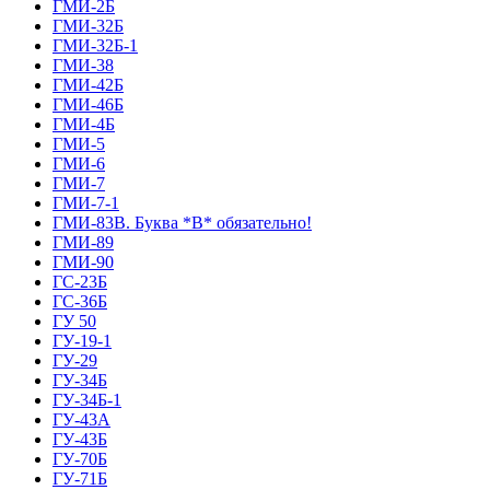
ГМИ-2Б
ГМИ-32Б
ГМИ-32Б-1
ГМИ-38
ГМИ-42Б
ГМИ-46Б
ГМИ-4Б
ГМИ-5
ГМИ-6
ГМИ-7
ГМИ-7-1
ГМИ-83В. Буква *В* обязательно!
ГМИ-89
ГМИ-90
ГС-23Б
ГС-36Б
ГУ 50
ГУ-19-1
ГУ-29
ГУ-34Б
ГУ-34Б-1
ГУ-43А
ГУ-43Б
ГУ-70Б
ГУ-71Б