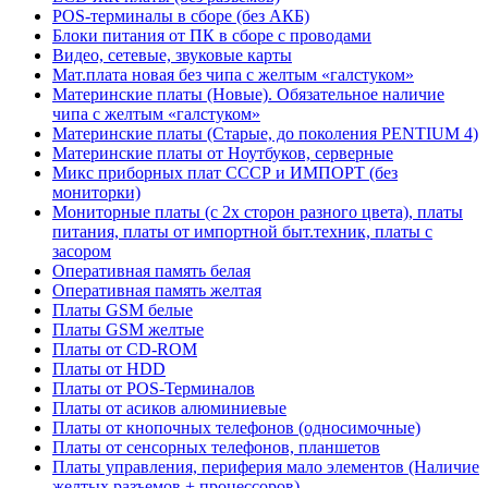
POS-терминалы в сборе (без АКБ)
Блоки питания от ПК в сборе с проводами
Видео, сетевые, звуковые карты
Мат.плата новая без чипа с желтым «галстуком»
Материнские платы (Новые). Обязательное наличие
чипа с желтым «галстуком»
Материнские платы (Старые, до поколения PENTIUM 4)
Материнские платы от Ноутбуков, серверные
Микс приборных плат СССР и ИМПОРТ (без
мониторки)
Мониторные платы (с 2х сторон разного цвета), платы
питания, платы от импортной быт.техник, платы с
засором
Оперативная память белая
Оперативная память желтая
Платы GSM белые
Платы GSM желтые
Платы от CD-ROM
Платы от HDD
Платы от POS-Терминалов
Платы от асиков алюминиевые
Платы от кнопочных телефонов (односимочные)
Платы от сенсорных телефонов, планшетов
Платы управления, периферия мало элементов (Наличие
желтых разъемов + процессоров)