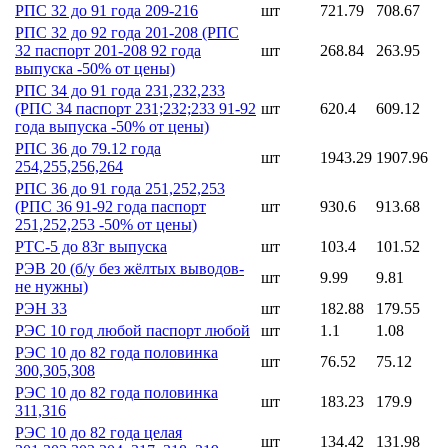
РПС 32 до 91 года 209-216
шт
721.79
708.67
РПС 32 до 92 года 201-208 (РПС
32 паспорт 201-208 92 года
шт
268.84
263.95
выпуска -50% от цены)
РПС 34 до 91 года 231,232,233
(РПС 34 паспорт 231;232;233 91-92
шт
620.4
609.12
года выпуска -50% от цены)
РПС 36 до 79.12 года
шт
1943.29
1907.96
254,255,256,264
РПС 36 до 91 года 251,252,253
(РПС 36 91-92 года паспорт
шт
930.6
913.68
251,252,253 -50% от цены)
РТС-5 до 83г выпуска
шт
103.4
101.52
РЭВ 20 (б/у без жёлтых выводов-
шт
9.99
9.81
не нужны)
РЭН 33
шт
182.88
179.55
РЭС 10 год любой паспорт любой
шт
1.1
1.08
РЭС 10 до 82 года половинка
шт
76.52
75.12
300,305,308
РЭС 10 до 82 года половинка
шт
183.23
179.9
311,316
РЭС 10 до 82 года целая
шт
134.42
131.98