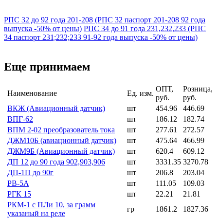
РПС 32 до 92 года 201-208 (РПС 32 паспорт 201-208 92 года
выпуска -50% от цены)
РПС 34 до 91 года 231,232,233 (РПС
34 паспорт 231;232;233 91-92 года выпуска -50% от цены)
Еще принимаем
ОПТ,
Розница,
Наименование
Ед. изм.
руб.
руб.
ВКЖ (Авиационный датчик)
шт
454.96
446.69
ВПГ-62
шт
186.12
182.74
ВПМ 2-02 преобразователь тока
шт
277.61
272.57
ДЖМ10Б (авиационный датчик)
шт
475.64
466.99
ДЖМ9Б (Авиационный датчик)
шт
620.4
609.12
ДП 12 до 90 года 902,903,906
шт
3331.35
3270.78
ДП-1П до 90г
шт
206.8
203.04
РВ-5А
шт
111.05
109.03
РГК 15
шт
22.21
21.81
РКМ-1 с ПЛи 10, за грамм
гр
1861.2
1827.36
указаный на реле