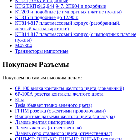
КТ(2Т)970А и подобные
КТ(2Т,КП)912,944,947, 2П904 и подобные
КТ209 и подобные (с импортных плат не нужны)
КТ315 и подобные до 12.90 г.
КТ814-817 пластмассовый корпус (разобранный,
жёлтый как на картинке)
КТ814-817 пластмассовый корпус (с импортных плат не
нужны)
М45304
Транзисторы импортные
Покупаем Разъемы
Покупаем по самым высоким ценам:
6Р-100 вилка контакты желтого цвета (локальный)
6Р-100А розетка контакты желтого цвета
Eltra
Tesla (бывает темно-зеленого цвета)
ГРПМ розетка (с желтыми проволочками)
Импортные разъемы желтого цвета (лигатура)
Ламель желтая (импортная)
Ламель желтая (отечественная)
Ламель серо-стального цвета (отечественная)
ОНП-КГ; ОНП-КС; ОНП-НГ; ОНП-КР (контакты