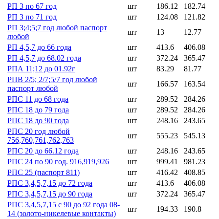
РП 3 по 67 год
шт
186.12
182.74
РП 3 по 71 год
шт
124.08
121.82
РП 3;4;5;7 год любой паспорт
шт
13
12.77
любой
РП 4,5,7 до 66 года
шт
413.6
406.08
РП 4,5,7 до 68.02 года
шт
372.24
365.47
РПА 11;12 до 01.92г
шт
83.29
81.77
РПВ 2/5; 2/7;5/7 год любой
шт
166.57
163.54
паспорт любой
РПС 11 до 68 года
шт
289.52
284.26
РПС 18 до 79 года
шт
289.52
284.26
РПС 18 до 90 года
шт
248.16
243.65
РПС 20 год любой
шт
555.23
545.13
756,760,761,762,763
РПС 20 до 66.12 года
шт
248.16
243.65
РПС 24 по 90 год. 916,919,926
шт
999.41
981.23
РПС 25 (паспорт 811)
шт
416.42
408.85
РПС 3,4,5,7,15 до 72 года
шт
413.6
406.08
РПС 3,4,5,7,15 до 90 года
шт
372.24
365.47
РПС 3,4,5,7,15 с 90 до 92 года 08-
шт
194.33
190.8
14 (золото-никелевые контакты)