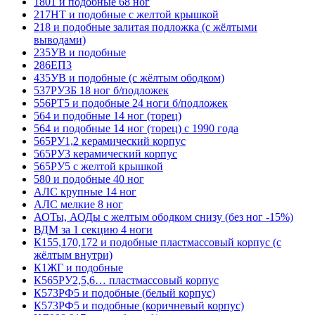
1801 и подобные 68 ног
217НТ и подобные с желтой крышкой
218 и подобные залитая подложка (с жёлтыми
выводами)
235УВ и подобные
286ЕП3
435УВ и подобные (с жёлтым ободком)
537РУ3Б 18 ног б/подложек
556РТ5 и подобные 24 ноги б/подложек
564 и подобные 14 ног (торец)
564 и подобные 14 ног (торец) с 1990 года
565РУ1,2 керамический корпус
565РУ3 керамический корпус
565РУ5 с желтой крышкой
580 и подобные 40 ног
АЛС крупные 14 ног
АЛС мелкие 8 ног
АОТы, АОДы с желтым ободком снизу (без ног -15%)
ВДМ за 1 секцию 4 ноги
К155,170,172 и подобные пластмассовый корпус (с
жёлтым внутри)
К1ЖГ и подобные
К565РУ2,5,6… пластмассовый корпус
К573РФ5 и подобные (белый корпус)
К573РФ5 и подобные (коричневый корпус)