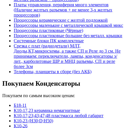
Платы управления, периферия много элементов
(Наличие желтых разъемов + не менее 3-х желтых
процессоров)
Процессоры керамические с желтой подложкой
Процессоры маленькие с металлической крышкой микс
Процессоры пластиковые (Чёрные)
Процессоры пластиковые большие без металл. крышки
Системные блоки ПК комплектные
Срезка с плат (радиодетали) МЛТ,
Диоды,КТ,микросхемы, а также СП и Реле до 3 см. Не
принимаем: переключатели, лампы, конденсаторы э/
лит., карболитовые ШР и МНЦ разъемы, СП и реле
более 3см
Телефоны, планшеты в сборе (без АКБ)
Покупаем Конденсаторы
Покупаем по самым высоким ценам:
Б18-11
К10-17,23 керамика немагнитные
К10-17;23;43;47;48 пластмасса любой габарит
К10-23 (Н30;D;Н50)
К10-26