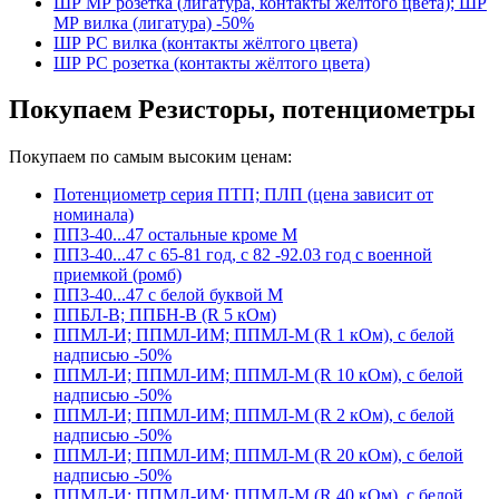
ШР МР розетка (лигатура, контакты жёлтого цвета); ШР
МР вилка (лигатура) -50%
ШР РС вилка (контакты жёлтого цвета)
ШР РС розетка (контакты жёлтого цвета)
Покупаем Резисторы, потенциометры
Покупаем по самым высоким ценам:
Потенциометр серия ПТП; ПЛП (цена зависит от
номинала)
ПП3-40...47 остальные кроме М
ПП3-40...47 с 65-81 год, с 82 -92.03 год с военной
приемкой (ромб)
ПП3-40...47 с белой буквой М
ППБЛ-В; ППБН-В (R 5 кОм)
ППМЛ-И; ППМЛ-ИМ; ППМЛ-М (R 1 кОм), с белой
надписью -50%
ППМЛ-И; ППМЛ-ИМ; ППМЛ-М (R 10 кОм), с белой
надписью -50%
ППМЛ-И; ППМЛ-ИМ; ППМЛ-М (R 2 кОм), с белой
надписью -50%
ППМЛ-И; ППМЛ-ИМ; ППМЛ-М (R 20 кОм), с белой
надписью -50%
ППМЛ-И; ППМЛ-ИМ; ППМЛ-М (R 40 кОм), с белой