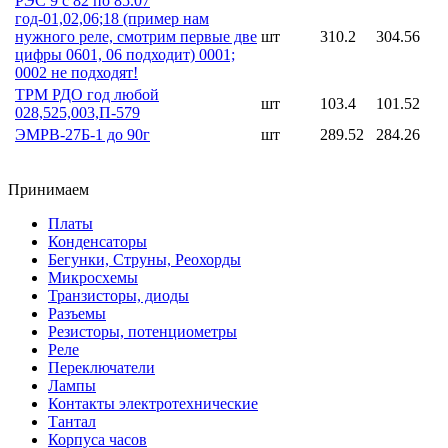
РЭС 9 с 82 по 85.07
год-01,02,06;18 (пример нам
нужного реле, смотрим первые две
шт
310.2
304.56
цифры 0601, 06 подходит) 0001;
0002 не подходят!
ТРМ РДО год любой
шт
103.4
101.52
028,525,003,П-579
ЭМРВ-27Б-1 до 90г
шт
289.52
284.26
Принимаем
Платы
Конденсаторы
Бегунки, Струны, Реохорды
Микросхемы
Транзисторы, диоды
Разъемы
Резисторы, потенциометры
Реле
Переключатели
Лампы
Контакты электротехнические
Тантал
Корпуса часов