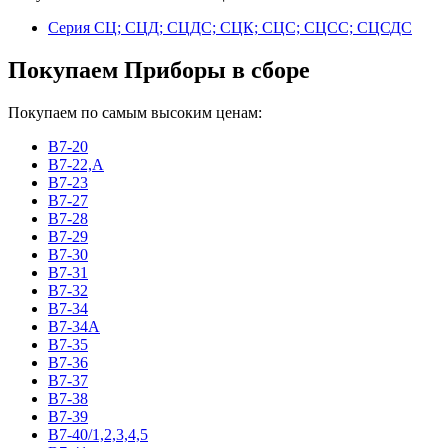
Серия СЦ; СЦД; СЦДС; СЦК; СЦС; СЦСС; СЦСДС
Покупаем Приборы в сборе
Покупаем по самым высоким ценам:
В7-20
В7-22,А
В7-23
В7-27
В7-28
В7-29
В7-30
В7-31
В7-32
В7-34
В7-34А
В7-35
В7-36
В7-37
В7-38
В7-39
В7-40/1,2,3,4,5