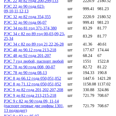
РЭС 22 до 82 года 200-299;133
шт
2220.9
2180.52
РЭС 22 до 90 года 023-
шт
999.41
981.23
09,10,11,12,13
РЭС 32 до 82 года 354,355
шт
2220.9
2180.52
РЭС 32 до 90 года 06,07
шт
999.41
981.23
РЭС 34 по 81 год 371-374,380
шт
83.29
81.77
РЭС 34 с 82 по 89 год 00-03,09,23-
шт
83.29
81.77
25,34
РЭС 34 с 82 по 89 год 21,22,26-28
шт
41.36
40.61
РЭС 48 до 90.12 года 213-218
шт
177.67
174.44
РЭС 48 до 92 года 201-207
шт
68.24
67
РЭС 7 год любой, паспорт любой
шт
1551
1522.8
РЭС 78 до 90 года 008, 00-07
шт
82.72
81.22
РЭС 78 до 90 года 08-13
шт
194.33
190.8
РЭС 8 до 66.12 года 050,051,052
шт
1447.6
1421.28
РЭС 8 до 71.12 года 050,051,052
шт
1158.08
1137.02
РЭС 9 до 82 года 201,202,207,208
шт
330.88
324.86
РЭС 9 до 82 года 213,215-218
шт
721.79
708.67
РЭС 9 с 82 до 90 года 09, 11-14
(паспорт первые две цифры 1301,
шт
721.79
708.67
13 подходит)