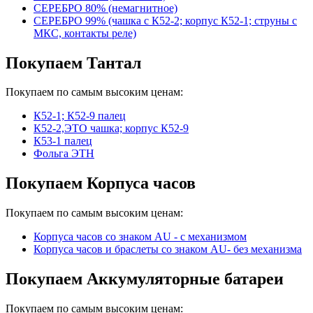
СЕРЕБРО 80% (немагнитное)
СЕРЕБРО 99% (чашка с К52-2; корпус К52-1; струны с
МКС, контакты реле)
Покупаем Тантал
Покупаем по самым высоким ценам:
К52-1; К52-9 палец
К52-2,ЭТО чашка; корпус К52-9
К53-1 палец
Фольга ЭТН
Покупаем Корпуса часов
Покупаем по самым высоким ценам:
Корпуса часов cо знаком AU - с механизмом
Корпуса часов и браслеты со знаком AU- без механизма
Покупаем Аккумуляторные батареи
Покупаем по самым высоким ценам: