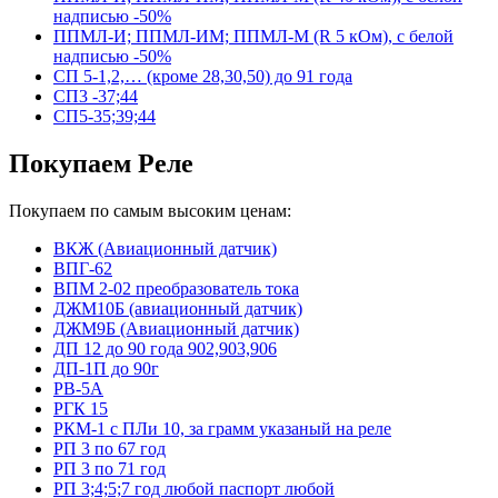
надписью -50%
ППМЛ-И; ППМЛ-ИМ; ППМЛ-М (R 5 кОм), с белой
надписью -50%
СП 5-1,2,… (кроме 28,30,50) до 91 года
СП3 -37;44
СП5-35;39;44
Покупаем Реле
Покупаем по самым высоким ценам:
ВКЖ (Авиационный датчик)
ВПГ-62
ВПМ 2-02 преобразователь тока
ДЖМ10Б (авиационный датчик)
ДЖМ9Б (Авиационный датчик)
ДП 12 до 90 года 902,903,906
ДП-1П до 90г
РВ-5А
РГК 15
РКМ-1 с ПЛи 10, за грамм указаный на реле
РП 3 по 67 год
РП 3 по 71 год
РП 3;4;5;7 год любой паспорт любой