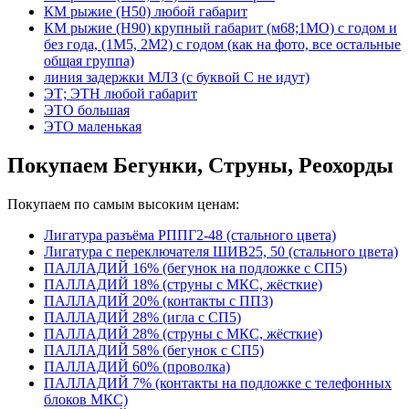
КМ рыжие (Н50) любой габарит
КМ рыжие (Н90) крупный габарит (м68;1МО) с годом и
без года, (1М5, 2М2) с годом (как на фото, все остальные
общая группа)
линия задержки МЛЗ (с буквой С не идут)
ЭТ; ЭТН любой габарит
ЭТО большая
ЭТО маленькая
Покупаем Бегунки, Струны, Реохорды
Покупаем по самым высоким ценам:
Лигатура разъёма РППГ2-48 (стального цвета)
Лигатура с переключателя ШИВ25, 50 (стального цвета)
ПАЛЛАДИЙ 16% (бегунок на подложке с СП5)
ПАЛЛАДИЙ 18% (струны с МКС, жёсткие)
ПАЛЛАДИЙ 20% (контакты с ПП3)
ПАЛЛАДИЙ 28% (игла с СП5)
ПАЛЛАДИЙ 28% (струны с МКС, жёсткие)
ПАЛЛАДИЙ 58% (бегунок с СП5)
ПАЛЛАДИЙ 60% (проволка)
ПАЛЛАДИЙ 7% (контакты на подложке с телефонных
блоков МКС)