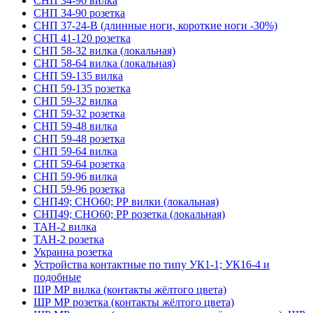
СНП 34-90 вилка
СНП 34-90 розетка
СНП 37-24-В (длинные ноги, короткие ноги -30%)
СНП 41-120 розетка
СНП 58-32 вилка (локальная)
СНП 58-64 вилка (локальная)
СНП 59-135 вилка
СНП 59-135 розетка
СНП 59-32 вилка
СНП 59-32 розетка
СНП 59-48 вилка
СНП 59-48 розетка
СНП 59-64 вилка
СНП 59-64 розетка
СНП 59-96 вилка
СНП 59-96 розетка
СНП49; СНО60; РР вилки (локальная)
СНП49; СНО60; РР розетка (локальная)
ТАН-2 вилка
ТАН-2 розетка
Украина розетка
Устройства контактные по типу УК1-1; УК16-4 и
подобные
ШР МР вилка (контакты жёлтого цвета)
ШР МР розетка (контакты жёлтого цвета)