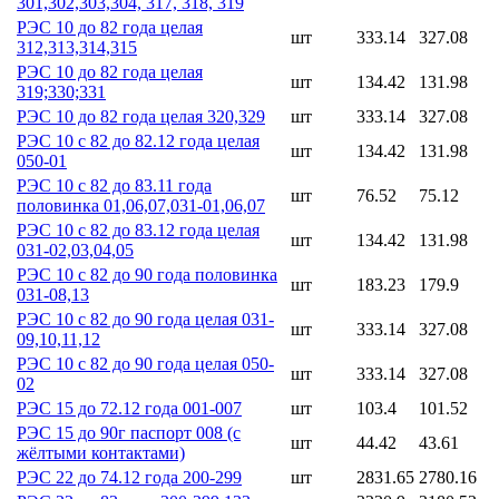
301,302,303,304, 317, 318, 319
РЭС 10 до 82 года целая
шт
333.14
327.08
312,313,314,315
РЭС 10 до 82 года целая
шт
134.42
131.98
319;330;331
РЭС 10 до 82 года целая 320,329
шт
333.14
327.08
РЭС 10 с 82 до 82.12 года целая
шт
134.42
131.98
050-01
РЭС 10 с 82 до 83.11 года
шт
76.52
75.12
половинка 01,06,07,031-01,06,07
РЭС 10 с 82 до 83.12 года целая
шт
134.42
131.98
031-02,03,04,05
РЭС 10 с 82 до 90 года половинка
шт
183.23
179.9
031-08,13
РЭС 10 с 82 до 90 года целая 031-
шт
333.14
327.08
09,10,11,12
РЭС 10 с 82 до 90 года целая 050-
шт
333.14
327.08
02
РЭС 15 до 72.12 года 001-007
шт
103.4
101.52
РЭС 15 до 90г паспорт 008 (с
шт
44.42
43.61
жёлтыми контактами)
РЭС 22 до 74.12 года 200-299
шт
2831.65
2780.16