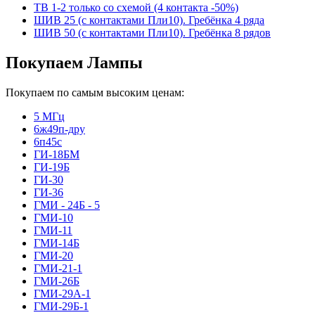
ТВ 1-2 только со схемой (4 контакта -50%)
ШИВ 25 (с контактами Пли10). Гребёнка 4 ряда
ШИВ 50 (с контактами Пли10). Гребёнка 8 рядов
Покупаем Лампы
Покупаем по самым высоким ценам:
5 МГц
6ж49п-дру
6п45с
ГИ-18БМ
ГИ-19Б
ГИ-30
ГИ-36
ГМИ - 24Б - 5
ГМИ-10
ГМИ-11
ГМИ-14Б
ГМИ-20
ГМИ-21-1
ГМИ-26Б
ГМИ-29А-1
ГМИ-29Б-1