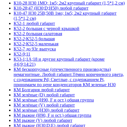
К10-28 Н30 1МО; 1м5; 2м2 крупный габарит (1,5*1,2 см)
К10-28;47 (Н30;D;Н50) любой габарит
К10-47 Н30 25В;50В 1мо; 1м5; 2м2 крупный габарит
(1,5*1,2 см)
К52-1 любой габарит
К52-2 большая с черной крышкой
К52-2 большая салатовая
К52-2;К52-5 большая
К52-2;К52-5 маленькая
К52-7 до 93г выпуска
К52-9;11
К53-1;1А;18 и другие крупный габарит (кроме
4;6;9;14:21)
КМ бескорпусные (отечественного производства)
немагнитные. Любой габарит.Тёмно коричневого цвета,
с содержанием Pd; Светлые, с содержанием Pt,
принимаем по цене конденсаторов КМ зеленые Н30
КМ Болгария любой габарит
КМ зелёные (D) любой габарит
КМ зелёные (H90, F и ост.) общая группа
КМ зелёные (V) любой габарит
КМ зелёные (Н30) любой габарит
КМ рыжие (H90, F и ост.) общая группа
КМ рыжие (V) любой габарит
КМ рыжие (Н30;D;E) любой габарит