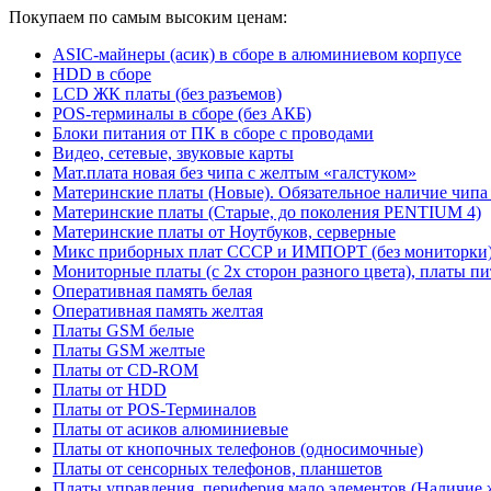
Покупаем по самым высоким ценам:
ASIC-майнеры (асик) в сборе в алюминиевом корпусе
HDD в сборе
LCD ЖК платы (без разъемов)
POS-терминалы в сборе (без АКБ)
Блоки питания от ПК в сборе с проводами
Видео, сетевые, звуковые карты
Мат.плата новая без чипа с желтым «галстуком»
Материнские платы (Новые). Обязательное наличие чипа
Материнские платы (Старые, до поколения PENTIUM 4)
Материнские платы от Ноутбуков, серверные
Микс приборных плат СССР и ИМПОРТ (без мониторки
Мониторные платы (с 2х сторон разного цвета), платы пи
Оперативная память белая
Оперативная память желтая
Платы GSM белые
Платы GSM желтые
Платы от CD-ROM
Платы от HDD
Платы от POS-Терминалов
Платы от асиков алюминиевые
Платы от кнопочных телефонов (односимочные)
Платы от сенсорных телефонов, планшетов
Платы управления, периферия мало элементов (Наличие 