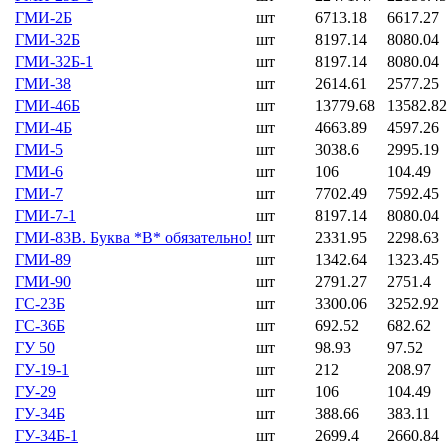
ГМИ-2Б
шт
6713.18
6617.27
ГМИ-32Б
шт
8197.14
8080.04
ГМИ-32Б-1
шт
8197.14
8080.04
ГМИ-38
шт
2614.61
2577.25
ГМИ-46Б
шт
13779.68
13582.82
ГМИ-4Б
шт
4663.89
4597.26
ГМИ-5
шт
3038.6
2995.19
ГМИ-6
шт
106
104.49
ГМИ-7
шт
7702.49
7592.45
ГМИ-7-1
шт
8197.14
8080.04
ГМИ-83В. Буква *В* обязательно!
шт
2331.95
2298.63
ГМИ-89
шт
1342.64
1323.45
ГМИ-90
шт
2791.27
2751.4
ГС-23Б
шт
3300.06
3252.92
ГС-36Б
шт
692.52
682.62
ГУ 50
шт
98.93
97.52
ГУ-19-1
шт
212
208.97
ГУ-29
шт
106
104.49
ГУ-34Б
шт
388.66
383.11
ГУ-34Б-1
шт
2699.4
2660.84