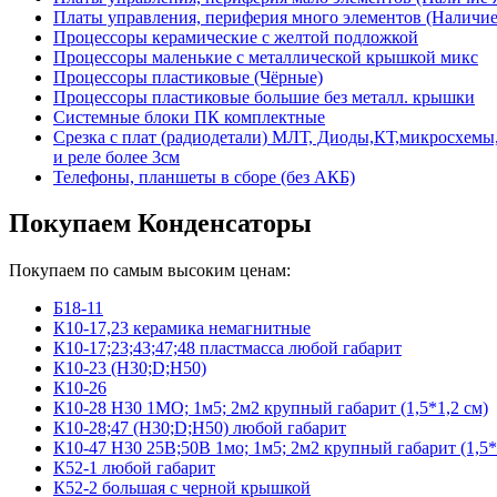
Платы управления, периферия много элементов (Наличие 
Процессоры керамические с желтой подложкой
Процессоры маленькие с металлической крышкой микс
Процессоры пластиковые (Чёрные)
Процессоры пластиковые большие без металл. крышки
Системные блоки ПК комплектные
Срезка с плат (радиодетали) МЛТ, Диоды,КТ,микросхемы,
и реле более 3см
Телефоны, планшеты в сборе (без АКБ)
Покупаем Конденсаторы
Покупаем по самым высоким ценам:
Б18-11
К10-17,23 керамика немагнитные
К10-17;23;43;47;48 пластмасса любой габарит
К10-23 (Н30;D;Н50)
К10-26
К10-28 Н30 1МО; 1м5; 2м2 крупный габарит (1,5*1,2 см)
К10-28;47 (Н30;D;Н50) любой габарит
К10-47 Н30 25В;50В 1мо; 1м5; 2м2 крупный габарит (1,5*
К52-1 любой габарит
К52-2 большая с черной крышкой