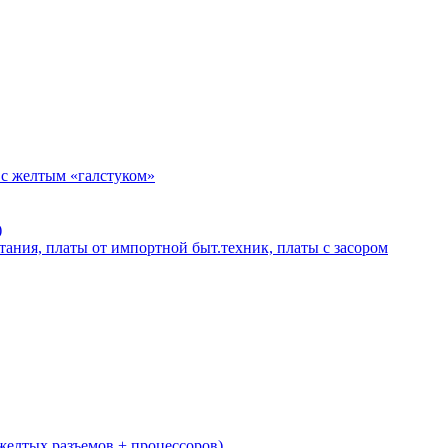
 с желтым «галстуком»
)
тания, платы от импортной быт.техник, платы с засором
желтых разъемов + процессоров)