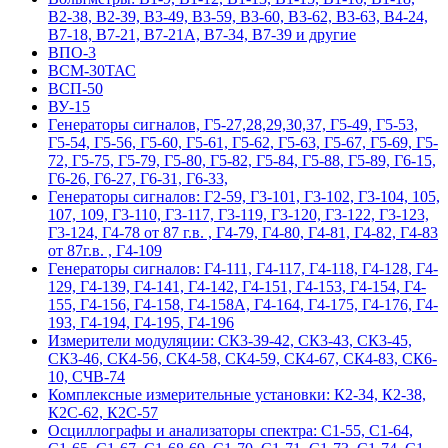
В2-38, В2-39, В3-49, В3-59, В3-60, В3-62, В3-63, В4-24,
В7-18, В7-21, В7-21А, В7-34, В7-39 и другие
ВПО-3
ВСМ-30ТАС
ВСП-50
ВУ-15
Гeнepaтopы cигнaлoв, Г5-27,28,29,30,37, Г5-49, Г5-53,
Г5-54, Г5-56, Г5-60, Г5-61, Г5-62, Г5-63, Г5-67, Г5-69, Г5-
72, Г5-75, Г5-79, Г5-80, Г5-82, Г5-84, Г5-88, Г5-89, Г6-15,
Г6-26, Г6-27, Г6-31, Г6-33,
Гeнepaтopы cигнaлoв: Г2-59, Г3-101, Г3-102, Г3-104, 105,
107, 109, Г3-110, Г3-117, Г3-119, Г3-120, Г3-122, Г3-123,
Г3-124, Г4-78 от 87 г.в. , Г4-79, Г4-80, Г4-81, Г4-82, Г4-83
от 87г.в. , Г4-109
Гeнepaтopы cигнaлoв: Г4-111, Г4-117, Г4-118, Г4-128, Г4-
129, Г4-139, Г4-141, Г4-142, Г4-151, Г4-153, Г4-154, Г4-
155, Г4-156, Г4-158, Г4-158А, Г4-164, Г4-175, Г4-176, Г4-
193, Г4-194, Г4-195, Г4-196
Измерители модуляции: СК3-39-42, СК3-43, СК3-45,
СК3-46, СК4-56, СК4-58, СК4-59, СК4-67, СК4-83, СК6-
10, СЧВ-74
Комплексные измерительные установки: К2-34, К2-38,
К2С-62, К2С-57
Осциллографы и анализаторы спектра: С1-55, С1-64,