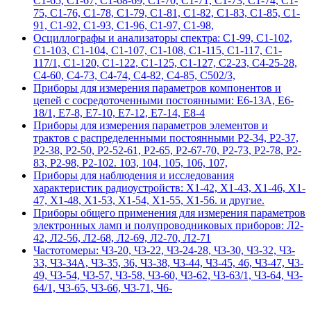
С1-65, С1-67, С1-68-69, С1-70, С1-71, С1-73, С1-74, С1-
75, С1-76, С1-78, С1-79, С1-81, С1-82, С1-83, С1-85, С1-
91, С1-92, С1-93, С1-96, С1-97, С1-98,
Осциллографы и анализаторы спектра: С1-99, С1-102,
С1-103, С1-104, С1-107, С1-108, С1-115, С1-117, С1-
117/1, С1-120, С1-122, С1-125, С1-127, С2-23, С4-25-28,
С4-60, С4-73, С4-74, С4-82, С4-85, С502/3,
Приборы для измерения параметров компонентов и
цепей с сосредоточенными постоянными: Е6-13А, Е6-
18/1, Е7-8, Е7-10, Е7-12, Е7-14, Е8-4
Приборы для измерения параметров элементов и
трактов с распределенными постоянными Р2-34, Р2-37,
Р2-38, Р2-50, Р2-52-61, Р2-65, Р2-67-70, Р2-73, Р2-78, Р2-
83, Р2-98, Р2-102. 103, 104, 105, 106, 107,
Приборы для наблюдения и исследования
характеристик радиоустройств: Х1-42, Х1-43, Х1-46, Х1-
47, Х1-48, Х1-53, Х1-54, Х1-55, Х1-56. и другие.
Приборы общего применения для измерения параметров
электронных ламп и полупроводниковых приборов: Л2-
42, Л2-56, Л2-68, Л2-69, Л2-70, Л2-71
Частотомеры: Ч3-20, Ч3-22, Ч3-24-28, Ч3-30, Ч3-32, Ч3-
33, Ч3-34А, Ч3-35, 36, Ч3-38, Ч3-44, Ч3-45, 46, Ч3-47, Ч3-
49, Ч3-54, Ч3-57, Ч3-58, Ч3-60, Ч3-62, Ч3-63/1, Ч3-64, Ч3-
64/1, Ч3-65, Ч3-66, Ч3-71, Ч6-