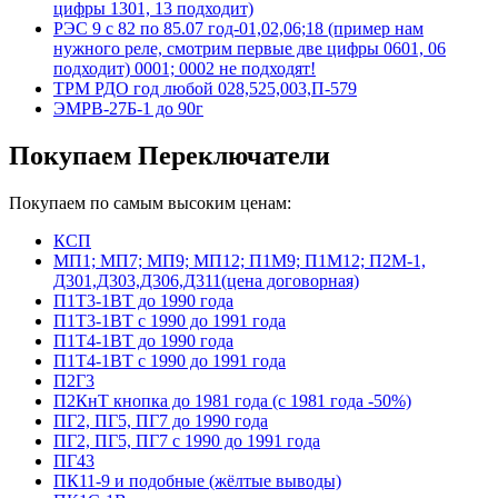
цифры 1301, 13 подходит)
РЭС 9 с 82 по 85.07 год-01,02,06;18 (пример нам
нужного реле, смотрим первые две цифры 0601, 06
подходит) 0001; 0002 не подходят!
ТРМ РДО год любой 028,525,003,П-579
ЭМРВ-27Б-1 до 90г
Покупаем Переключатели
Покупаем по самым высоким ценам:
КСП
МП1; МП7; МП9; МП12; П1М9; П1М12; П2М-1,
Д301,Д303,Д306,Д311(цена договорная)
П1Т3-1ВТ до 1990 года
П1Т3-1ВТ с 1990 до 1991 года
П1Т4-1ВТ до 1990 года
П1Т4-1ВТ с 1990 до 1991 года
П2Г3
П2КнТ кнопка до 1981 года (с 1981 года -50%)
ПГ2, ПГ5, ПГ7 до 1990 года
ПГ2, ПГ5, ПГ7 с 1990 до 1991 года
ПГ43
ПК11-9 и подобные (жёлтые выводы)