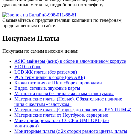
драгоценные металлы, подробности по телефону.
8-908-011-68-61
Связывайтесь с представителями компании по телефонам,
представленным на сайте.
Покупаем Платы
Покупаем по самым высоким ценам:
ASIC-майнеры (асик) в сборе в алюминиевом корпусе
HDD в сборе
LCD ЖК платы (без разъемов)
POS-терминалы в сборе (без АКБ)
Блоки питания от ПК в сборе с проводами
Видео, сетевые, звуковые карты
Мат.плата новая без чипа с желтым «галстуком»
Материнские платы (Новые). Обязательное наличие
чипа с желтым «галстуком»
Материнские платы (Старые, до поколения PENTIUM 4)
Материнские платы от Ноутбуков, серверные
Микс приборных плат СССР и ИМПОРТ (без
мониторки)
Мониторные платы (с 2х сторон разного цвета), платы