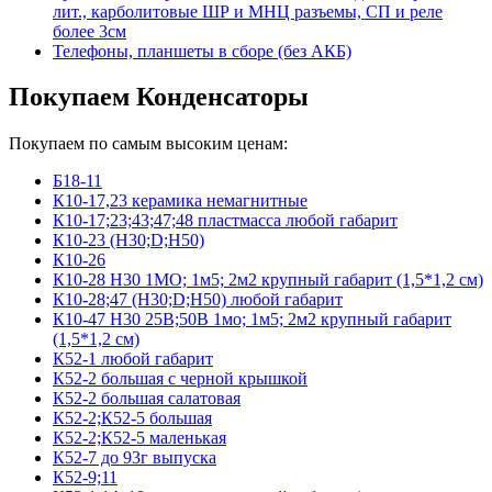
лит., карболитовые ШР и МНЦ разъемы, СП и реле
более 3см
Телефоны, планшеты в сборе (без АКБ)
Покупаем Конденсаторы
Покупаем по самым высоким ценам:
Б18-11
К10-17,23 керамика немагнитные
К10-17;23;43;47;48 пластмасса любой габарит
К10-23 (Н30;D;Н50)
К10-26
К10-28 Н30 1МО; 1м5; 2м2 крупный габарит (1,5*1,2 см)
К10-28;47 (Н30;D;Н50) любой габарит
К10-47 Н30 25В;50В 1мо; 1м5; 2м2 крупный габарит
(1,5*1,2 см)
К52-1 любой габарит
К52-2 большая с черной крышкой
К52-2 большая салатовая
К52-2;К52-5 большая
К52-2;К52-5 маленькая
К52-7 до 93г выпуска
К52-9;11