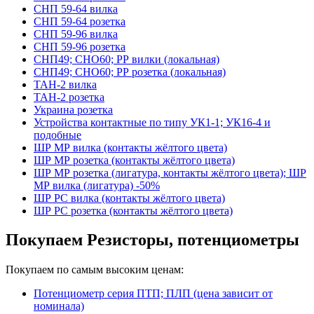
СНП 59-64 вилка
СНП 59-64 розетка
СНП 59-96 вилка
СНП 59-96 розетка
СНП49; СНО60; РР вилки (локальная)
СНП49; СНО60; РР розетка (локальная)
ТАН-2 вилка
ТАН-2 розетка
Украина розетка
Устройства контактные по типу УК1-1; УК16-4 и
подобные
ШР МР вилка (контакты жёлтого цвета)
ШР МР розетка (контакты жёлтого цвета)
ШР МР розетка (лигатура, контакты жёлтого цвета); ШР
МР вилка (лигатура) -50%
ШР РС вилка (контакты жёлтого цвета)
ШР РС розетка (контакты жёлтого цвета)
Покупаем Резисторы, потенциометры
Покупаем по самым высоким ценам:
Потенциометр серия ПТП; ПЛП (цена зависит от
номинала)