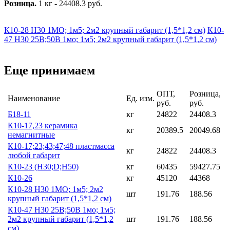
Розница.
1 кг - 24408.3 руб.
К10-28 Н30 1МО; 1м5; 2м2 крупный габарит (1,5*1,2 см)
К10-
47 Н30 25В;50В 1мо; 1м5; 2м2 крупный габарит (1,5*1,2 см)
Еще принимаем
ОПТ,
Розница,
Наименование
Ед. изм.
руб.
руб.
Б18-11
кг
24822
24408.3
К10-17,23 керамика
кг
20389.5
20049.68
немагнитные
К10-17;23;43;47;48 пластмасса
кг
24822
24408.3
любой габарит
К10-23 (Н30;D;Н50)
кг
60435
59427.75
К10-26
кг
45120
44368
К10-28 Н30 1МО; 1м5; 2м2
шт
191.76
188.56
крупный габарит (1,5*1,2 см)
К10-47 Н30 25В;50В 1мо; 1м5;
2м2 крупный габарит (1,5*1,2
шт
191.76
188.56
см)