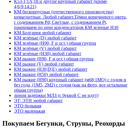
К53-1;1А;18 и другие крупный габарит (кроме
4;6;9;14:21)
КМ бескорпусные (отечественного производства)
немагнитные. Любой габарит.Тёмно коричневого цвета,
с содержанием Pd; Светлые, с содержанием Pt,
принимаем по цене конденсаторов КМ зеленые Н30
КМ Болгария любой габарит
КМ зелёные (D) любой габарит
КМ зелёные (H90, F и ост.) общая группа
КМ зелёные (V) любой габарит
КМ зелёные (Н30) любой габарит
КМ рыжие (H90, F и ост.) общая группа
КМ рыжие (V) любой габарит
КМ рыжие (Н30;D;E) любой габарит
КМ рыжие (Н50) любой габарит
КМ рыжие (Н90) крупный габарит (м68;1МО) с годом и
без года, (1М5, 2М2) с годом (как на фото, все остальные
общая группа)
линия задержки МЛЗ (с буквой С не идут)
ЭТ; ЭТН любой габарит
ЭТО большая
ЭТО маленькая
Покупаем Бегунки, Струны, Реохорды