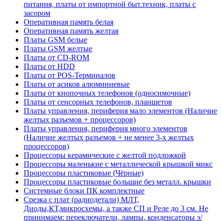
питания, платы от импортной быт.техник, платы с
засором
Оперативная память белая
Оперативная память желтая
Платы GSM белые
Платы GSM желтые
Платы от CD-ROM
Платы от HDD
Платы от POS-Терминалов
Платы от асиков алюминиевые
Платы от кнопочных телефонов (односимочные)
Платы от сенсорных телефонов, планшетов
Платы управления, периферия мало элементов (Наличие
желтых разъемов + процессоров)
Платы управления, периферия много элементов
(Наличие желтых разъемов + не менее 3-х желтых
процессоров)
Процессоры керамические с желтой подложкой
Процессоры маленькие с металлической крышкой микс
Процессоры пластиковые (Чёрные)
Процессоры пластиковые большие без металл. крышки
Системные блоки ПК комплектные
Срезка с плат (радиодетали) МЛТ,
Диоды,КТ,микросхемы, а также СП и Реле до 3 см. Не
принимаем: переключатели, лампы, конденсаторы э/