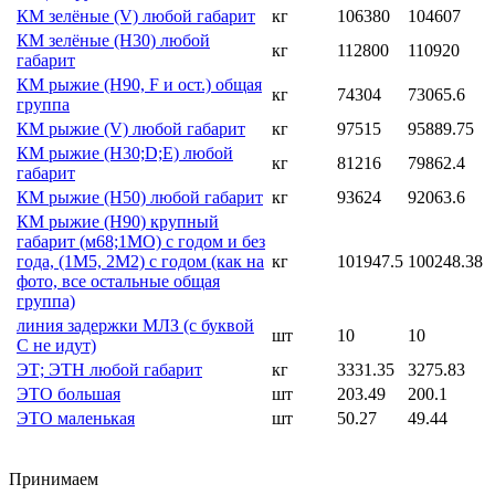
КМ зелёные (V) любой габарит
кг
106380
104607
КМ зелёные (Н30) любой
кг
112800
110920
габарит
КМ рыжие (H90, F и ост.) общая
кг
74304
73065.6
группа
КМ рыжие (V) любой габарит
кг
97515
95889.75
КМ рыжие (Н30;D;E) любой
кг
81216
79862.4
габарит
КМ рыжие (Н50) любой габарит
кг
93624
92063.6
КМ рыжие (Н90) крупный
габарит (м68;1МО) с годом и без
года, (1М5, 2М2) с годом (как на
кг
101947.5
100248.38
фото, все остальные общая
группа)
линия задержки МЛЗ (с буквой
шт
10
10
С не идут)
ЭТ; ЭТН любой габарит
кг
3331.35
3275.83
ЭТО большая
шт
203.49
200.1
ЭТО маленькая
шт
50.27
49.44
Принимаем