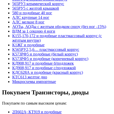
565РУ3 керамический корпус
565РУ5 с желтой крышкой
580 и подобные 40 ног
АЛС крупные 14 ног
АЛС мелкие 8 ног
АОТы, АОДы с желтым ободком снизу (без ног -15%)
ВДМ за 1 секцию 4 ноги
К155,170,172 и подобные пластмассовый корпус (с
жёлтым внутри)
К1ЖГ и подобные
К565РУ2,5,6… пластмассовый корпус
К573РФ5 и подобные (белый корпус)
К573РФ5 и подобные (коричневый корпус)
КД908,917 и подобные б/подложек
КД908,917 и подобные с/подложкой
КДС628А и подобные (красный корпус)
КТС613 желтое дно
Микросхемы импортные
Покупаем Транзисторы, диоды
Покупаем по самым высоким ценам:
2П602А; КТ919 и подобные