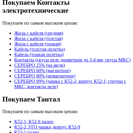
Покупаем Контакты
электротехнические
Покупаем по самым высоким ценам:
Жила с кабеля (средняя)
Жила с кабеля (толстая)
Жила с кабеля (тонкая)
Кабель (толстая оплетка)
Кабель (тонкая оплетка)
Контакты (скусы реле диаметром до 3-4 мм, скусы МКС)
СЕРЕБРО 25% (на меди)
СЕРЕБРО 60% (магнитное)
СЕРЕБРО 80% (немагнитное)
СЕРЕБРО 99% (чашка с К52-2; корпус К52-1; струны с
МКС, контакты реле)
Покупаем Тантал
Покупаем по самым высоким ценам:
К52-1; К52-9 палец
К52-2,ЭТО чашка; корпус К52-9
К53-1 палец