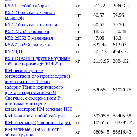
К52-1 любой габарит
кг
31122
30603.3
К52-2 большая с черной
шт
60.57
59.56
крышкой
К52-2 большая салатовая
шт
60.57
59.56
К52-2;К52-5 большая
шт
183.54
180.48
К52-2;К52-5 маленькая
шт
47.08
46.3
К52-7 до 93г выпуска
шт
622.44
612.07
К52-9;11
кг
5027.31
4943.52
К53-1;1А;18 и другие крупный
кг
2119.95
2084.62
габарит (кроме 4;6;9;14:21)
КМ бескорпусные
(отечественного производства)
немагнитные. Любой
габарит.Тёмно коричневого
кг
62055
61020.75
цвета, с содержанием Pd;
Светлые, с содержанием Pt,
принимаем по цене
конденсаторов КМ зеленые Н30
КМ Болгария любой габарит
кг
59395.5
58405.58
КМ зелёные (D) любой габарит
кг
105555
103795.75
КМ зелёные (H90, F и ост.)
кг
88084.5
86616.43
общая группа