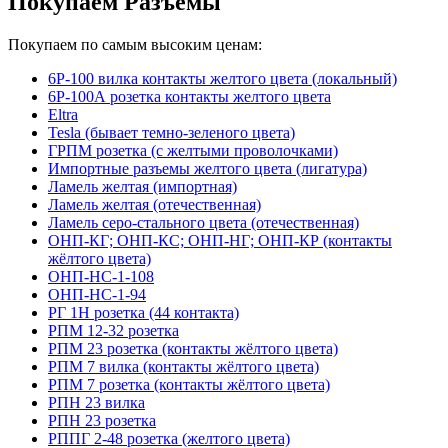
Покупаем Разъемы
Покупаем по самым высоким ценам:
6Р-100 вилка контакты желтого цвета (локальный)
6Р-100А розетка контакты желтого цвета
Eltra
Tesla (бывает темно-зеленого цвета)
ГРПМ розетка (с желтыми проволочками)
Импортные разъемы желтого цвета (лигатура)
Ламель желтая (импортная)
Ламель желтая (отечественная)
Ламель серо-стального цвета (отечественная)
ОНП-КГ; ОНП-КС; ОНП-НГ; ОНП-КР (контакты
жёлтого цвета)
ОНП-НС-1-108
ОНП-НС-1-94
РГ 1Н розетка (44 контакта)
РПМ 12-32 розетка
РПМ 23 розетка (контакты жёлтого цвета)
РПМ 7 вилка (контакты жёлтого цвета)
РПМ 7 розетка (контакты жёлтого цвета)
РПН 23 вилка
РПН 23 розетка
РППГ 2-48 розетка (желтого цвета)