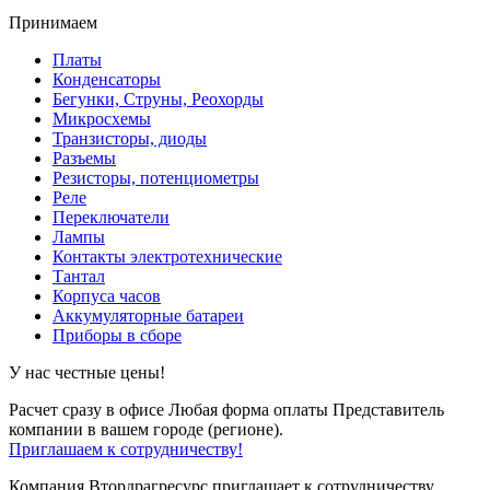
Принимаем
Платы
Конденсаторы
Бегунки, Струны, Реохорды
Микросхемы
Транзисторы, диоды
Разъемы
Резисторы, потенциометры
Реле
Переключатели
Лампы
Контакты электротехнические
Тантал
Корпуса часов
Аккумуляторные батареи
Приборы в сборе
У нас честные цены!
Расчет сразу в офисе
Любая форма оплаты
Представитель
компании в вашем городе (регионе).
Приглашаем к сотрудничеству!
Компания Втордрагресурс приглашает к сотрудничеству