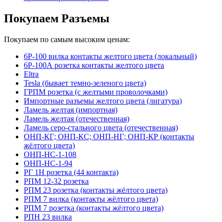
Покупаем Разъемы
Покупаем по самым высоким ценам:
6Р-100 вилка контакты желтого цвета (локальный)
6Р-100А розетка контакты желтого цвета
Eltra
Tesla (бывает темно-зеленого цвета)
ГРПМ розетка (с желтыми проволочками)
Импортные разъемы желтого цвета (лигатура)
Ламель желтая (импортная)
Ламель желтая (отечественная)
Ламель серо-стального цвета (отечественная)
ОНП-КГ; ОНП-КС; ОНП-НГ; ОНП-КР (контакты
жёлтого цвета)
ОНП-НС-1-108
ОНП-НС-1-94
РГ 1Н розетка (44 контакта)
РПМ 12-32 розетка
РПМ 23 розетка (контакты жёлтого цвета)
РПМ 7 вилка (контакты жёлтого цвета)
РПМ 7 розетка (контакты жёлтого цвета)
РПН 23 вилка