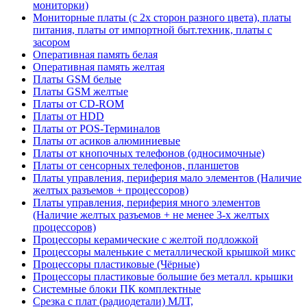
мониторки)
Мониторные платы (с 2х сторон разного цвета), платы
питания, платы от импортной быт.техник, платы с
засором
Оперативная память белая
Оперативная память желтая
Платы GSM белые
Платы GSM желтые
Платы от CD-ROM
Платы от HDD
Платы от POS-Терминалов
Платы от асиков алюминиевые
Платы от кнопочных телефонов (односимочные)
Платы от сенсорных телефонов, планшетов
Платы управления, периферия мало элементов (Наличие
желтых разъемов + процессоров)
Платы управления, периферия много элементов
(Наличие желтых разъемов + не менее 3-х желтых
процессоров)
Процессоры керамические с желтой подложкой
Процессоры маленькие с металлической крышкой микс
Процессоры пластиковые (Чёрные)
Процессоры пластиковые большие без металл. крышки
Системные блоки ПК комплектные
Срезка с плат (радиодетали) МЛТ,