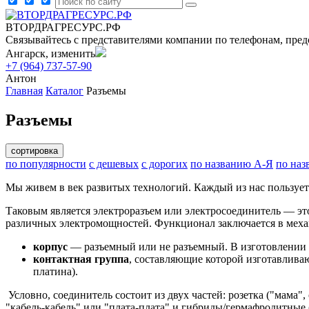
ВТОРДРАГРЕСУРС.РФ
Связывайтесь с представителями компании по телефонам, пред
Ангарск, изменить
+7 (964) 737-57-90
Антон
Главная
Каталог
Разъемы
Разъемы
сортировка
по популярности
с дешевых
с дорогих
по названию А-Я
по наз
Мы живем в век развитых технологий. Каждый из нас пользует
Таковым является электроразъем или электросоединитель — это
различных электромощностей. Функционал заключается в меха
корпус
— разъемный или не разъемный. В изготовлении ис
контактная группа
, составляющие которой изготавлива
платина).
Условно, соединитель состоит из двух частей: розетка ("мама"
"кабель-кабель" или "плата-плата" и гибриды/гермафродитные (