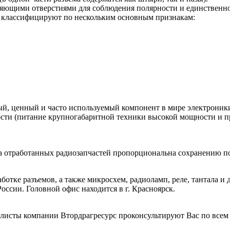
ющими отверстиями для соблюдения полярности и единственно 
х классифицируют по нескольким основным признакам:
ый, ценный и часто используемый компонент в мире электроники
(питание крупногабаритной техники высокой мощности и пр.),
ва отработанных радиозапчастей пропорциональна сохранению п
отке разъемов, а также микросхем, радиоламп, реле, тантала и 
оссии. Головной офис находится в г. Красноярск.
алисты компании Втордрагресурс проконсультируют Вас по всем