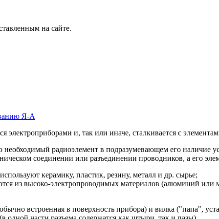
ставленным на сайте.
ванию Я-А
ся электроприборами и, так или иначе, сталкивается с элемент
 необходимый радиоэлемент в подразумевающем его наличие устр
ническом соединении или разъединении проводников, а его эле
пользуют керамику, пластик, резину, металл и др. сырье;
ются из высоко-электропроводимых материалов (алюминий или м
, обычно встроенная в поверхность прибора) и вилка ("папа", ус
в одной части разъема содержатся как штыри, так и пазы).