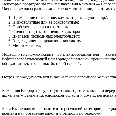
Некоторые оборудованы так называемыми ключами — направля
Назначение оных радиокомпонентов многогранно, по этому и
Применение (питающие, компьютерные, аудио и др.);
Низковольтные или высоковольтные;
Слаботочные или сильноточные;
Степень защиты от внешних факторов;
Диапазон проводимых электрочастот;
Вид соединения проводов с контактом;
Метод монтажа.
Подводя итог, можно сказать, что электросоединители — важн
нефтеперерабатывающей или горнодобывающей промышленности 
оборудование), заканчивая бытовой сферой.
Острая необходимость утилизации такого огромного количест
Компания Втордрагресурс осуществляет деятельность по перераб
актуальным ценам в Красноярской области и других регионах Р
Если Вы не нашли в каталоге интересующей категории, специ
времени на проведение работ и стоимости по телефону.