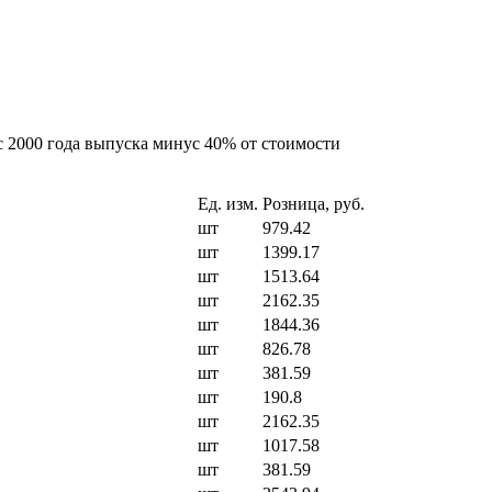
 c 2000 года выпуска минус 40% от стоимости
Ед. изм.
Розница, руб.
шт
979.42
шт
1399.17
шт
1513.64
шт
2162.35
шт
1844.36
шт
826.78
шт
381.59
шт
190.8
шт
2162.35
шт
1017.58
шт
381.59