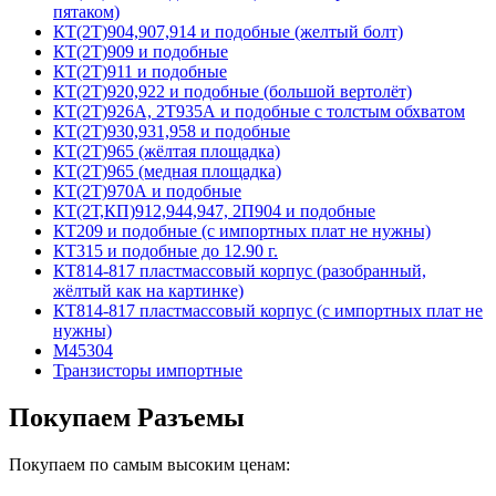
пятаком)
КТ(2Т)904,907,914 и подобные (желтый болт)
КТ(2Т)909 и подобные
КТ(2Т)911 и подобные
КТ(2Т)920,922 и подобные (большой вертолёт)
КТ(2Т)926А, 2Т935А и подобные с толстым обхватом
КТ(2Т)930,931,958 и подобные
КТ(2Т)965 (жёлтая площадка)
КТ(2Т)965 (медная площадка)
КТ(2Т)970А и подобные
КТ(2Т,КП)912,944,947, 2П904 и подобные
КТ209 и подобные (с импортных плат не нужны)
КТ315 и подобные до 12.90 г.
КТ814-817 пластмассовый корпус (разобранный,
жёлтый как на картинке)
КТ814-817 пластмассовый корпус (с импортных плат не
нужны)
М45304
Транзисторы импортные
Покупаем Разъемы
Покупаем по самым высоким ценам: