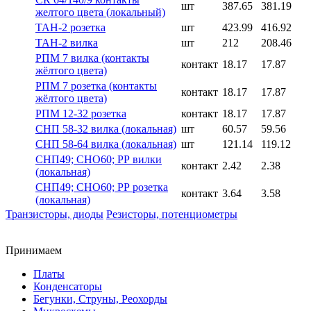
шт
387.65
381.19
желтого цвета (локальный)
ТАН-2 розетка
шт
423.99
416.92
ТАН-2 вилка
шт
212
208.46
РПМ 7 вилка (контакты
контакт
18.17
17.87
жёлтого цвета)
РПМ 7 розетка (контакты
контакт
18.17
17.87
жёлтого цвета)
РПМ 12-32 розетка
контакт
18.17
17.87
СНП 58-32 вилка (локальная)
шт
60.57
59.56
СНП 58-64 вилка (локальная)
шт
121.14
119.12
СНП49; СНО60; РР вилки
контакт
2.42
2.38
(локальная)
СНП49; СНО60; РР розетка
контакт
3.64
3.58
(локальная)
Транзисторы, диоды
Резисторы, потенциометры
Принимаем
Платы
Конденсаторы
Бегунки, Струны, Реохорды