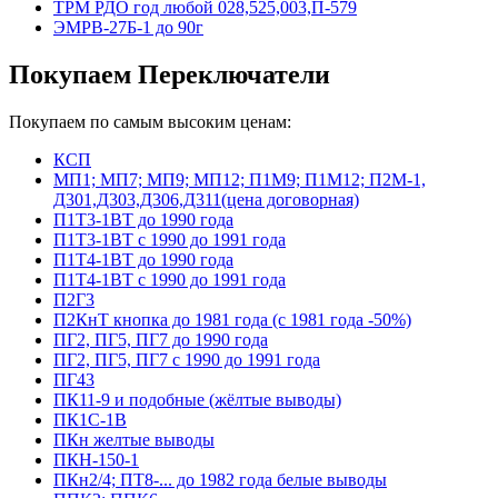
ТРМ РДО год любой 028,525,003,П-579
ЭМРВ-27Б-1 до 90г
Покупаем Переключатели
Покупаем по самым высоким ценам:
КСП
МП1; МП7; МП9; МП12; П1М9; П1М12; П2М-1,
Д301,Д303,Д306,Д311(цена договорная)
П1Т3-1ВТ до 1990 года
П1Т3-1ВТ с 1990 до 1991 года
П1Т4-1ВТ до 1990 года
П1Т4-1ВТ с 1990 до 1991 года
П2Г3
П2КнТ кнопка до 1981 года (с 1981 года -50%)
ПГ2, ПГ5, ПГ7 до 1990 года
ПГ2, ПГ5, ПГ7 с 1990 до 1991 года
ПГ43
ПК11-9 и подобные (жёлтые выводы)
ПК1С-1В
ПКн желтые выводы
ПКН-150-1
ПКн2/4; ПТ8-... до 1982 года белые выводы