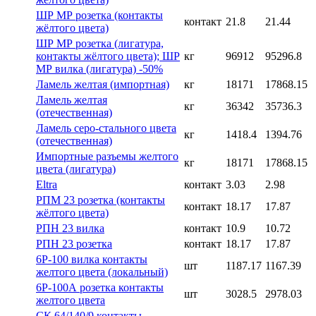
ШР МР розетка (контакты
контакт
21.8
21.44
жёлтого цвета)
ШР МР розетка (лигатура,
контакты жёлтого цвета); ШР
кг
96912
95296.8
МР вилка (лигатура) -50%
Ламель желтая (импортная)
кг
18171
17868.15
Ламель желтая
кг
36342
35736.3
(отечественная)
Ламель серо-стального цвета
кг
1418.4
1394.76
(отечественная)
Импортные разъемы желтого
кг
18171
17868.15
цвета (лигатура)
Eltra
контакт
3.03
2.98
РПМ 23 розетка (контакты
контакт
18.17
17.87
жёлтого цвета)
РПН 23 вилка
контакт
10.9
10.72
РПН 23 розетка
контакт
18.17
17.87
6Р-100 вилка контакты
шт
1187.17
1167.39
желтого цвета (локальный)
6Р-100А розетка контакты
шт
3028.5
2978.03
желтого цвета
СК 64/140/9 контакты