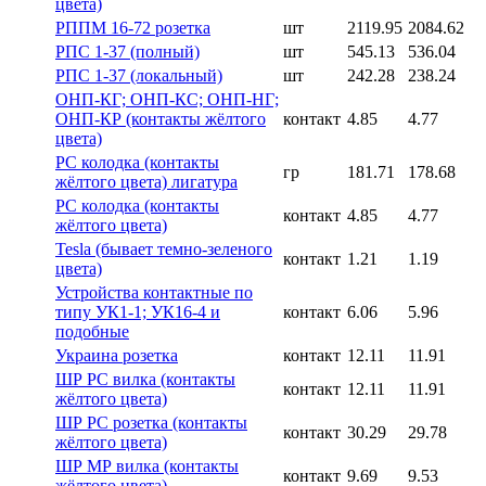
цвета)
РППМ 16-72 розетка
шт
2119.95
2084.62
РПС 1-37 (полный)
шт
545.13
536.04
РПС 1-37 (локальный)
шт
242.28
238.24
ОНП-КГ; ОНП-КС; ОНП-НГ;
ОНП-КР (контакты жёлтого
контакт
4.85
4.77
цвета)
РС колодка (контакты
гр
181.71
178.68
жёлтого цвета) лигатура
РС колодка (контакты
контакт
4.85
4.77
жёлтого цвета)
Tesla (бывает темно-зеленого
контакт
1.21
1.19
цвета)
Устройства контактные по
типу УК1-1; УК16-4 и
контакт
6.06
5.96
подобные
Украина розетка
контакт
12.11
11.91
ШР РС вилка (контакты
контакт
12.11
11.91
жёлтого цвета)
ШР РС розетка (контакты
контакт
30.29
29.78
жёлтого цвета)
ШР МР вилка (контакты
контакт
9.69
9.53
жёлтого цвета)