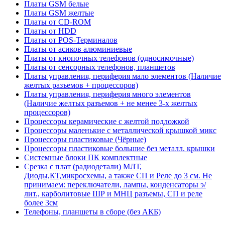
Платы GSM белые
Платы GSM желтые
Платы от CD-ROM
Платы от HDD
Платы от POS-Терминалов
Платы от асиков алюминиевые
Платы от кнопочных телефонов (односимочные)
Платы от сенсорных телефонов, планшетов
Платы управления, периферия мало элементов (Наличие
желтых разъемов + процессоров)
Платы управления, периферия много элементов
(Наличие желтых разъемов + не менее 3-х желтых
процессоров)
Процессоры керамические с желтой подложкой
Процессоры маленькие с металлической крышкой микс
Процессоры пластиковые (Чёрные)
Процессоры пластиковые большие без металл. крышки
Системные блоки ПК комплектные
Срезка с плат (радиодетали) МЛТ,
Диоды,КТ,микросхемы, а также СП и Реле до 3 см. Не
принимаем: переключатели, лампы, конденсаторы э/
лит., карболитовые ШР и МНЦ разъемы, СП и реле
более 3см
Телефоны, планшеты в сборе (без АКБ)