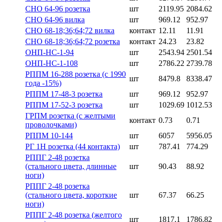
СНО 64-96 розетка
шт
2119.95
2084.62
СНО 64-96 вилка
шт
969.12
952.97
СНО 68-18;36;64;72 вилка
контакт
12.11
11.91
СНО 68-18;36;64;72 розетка
контакт
24.23
23.82
ОНП-НС-1-94
шт
2543.94
2501.54
ОНП-НС-1-108
шт
2786.22
2739.78
РППМ 16-288 розетка (с 1990
шт
8479.8
8338.47
года -15%)
РППМ 17-48-3 розетка
шт
969.12
952.97
РППМ 17-52-3 розетка
шт
1029.69
1012.53
ГРПМ розетка (с желтыми
контакт
0.73
0.71
проволочками)
РППМ 10-144
шт
6057
5956.05
РГ 1Н розетка (44 контакта)
шт
787.41
774.29
РППГ 2-48 розетка
(стального цвета, длинные
шт
90.43
88.92
ноги)
РППГ 2-48 розетка
(стального цвета, короткие
шт
67.37
66.25
ноги)
РППГ 2-48 розетка (желтого
шт
1817.1
1786.82