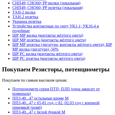
СНП49; СНО60; РР вилки (локальная)
СНП49; СНО60; РР розетка (локальная)
ТАН-2 вилка
ТАН-2 розетка
Украина розетка
Устройства контактные по типу УК1-1; УК16-4 и
подобные
ШР МР вилка (контакты жёлтого цвета)
ШР МР розетка (контакты жёлтого цвета)
ШР МР розетка (лигатура, контакты жёлтого цвета); ШР
МР вилка (лигатура) -50%
ШР РС вилка (контакты жёлтого цвета)
ШР РС розетка (контакты жёлтого цвета)
Покупаем Резисторы, потенциометры
Покупаем по самым высоким ценам:
Потенциометр серия ПТП; ПЛП (цена зависит от
номинала)
ПП3-40...47 остальные кроме М
ПП3-40...47 с 65-81 год, с 82 -92.03 год с военной
приемкой (ромб)
ПП3-40...47 с белой буквой М