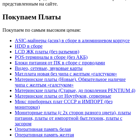
представленным на сайте.
Покупаем Платы
Покупаем по самым высоким ценам:
ASIC-майнеры (асик) в сборе в алюминиевом корпусе
HDD в сборе
LCD ЖК платы (без разъемов)
POS-терминалы в сборе (без АКБ)
Блоки питания от ПК в сборе с проводами
Видео, сетевые, звуковые карты
Мат.плата новая без чипа с желтым «галстуком»
Материнские платы (Новые). Обязательное наличие
чипа с желтым «галстуком»
Материнские платы (Старые, до поколения PENTIUM 4)
Материнские платы от Ноутбуков, серверные
Микс приборных плат СССР и ИМПОРТ (без
мониторки)
Мониторные платы (с 2х сторон разного цвета), платы
питания, платы от импортной быт.техник, платы с
засором
Оперативная память белая
Оперативная память желтая