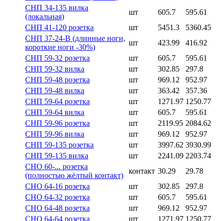
СНП 34-135 вилка
шт
605.7
595.61
(локальная)
СНП 41-120 розетка
шт
5451.3
5360.45
СНП 37-24-В (длинные ноги,
шт
423.99
416.92
короткие ноги -30%)
СНП 59-32 розетка
шт
605.7
595.61
СНП 59-32 вилка
шт
302.85
297.8
СНП 59-48 розетка
шт
969.12
952.97
СНП 59-48 вилка
шт
363.42
357.36
СНП 59-64 розетка
шт
1271.97
1250.77
СНП 59-64 вилка
шт
605.7
595.61
СНП 59-96 розетка
шт
2119.95
2084.62
СНП 59-96 вилка
шт
969.12
952.97
СНП 59-135 розетка
шт
3997.62
3930.99
СНП 59-135 вилка
шт
2241.09
2203.74
СНО 60-... розетка
контакт
30.29
29.78
(полностью жёлтый контакт)
СНО 64-16 розетка
шт
302.85
297.8
СНО 64-32 розетка
шт
605.7
595.61
СНО 64-48 розетка
шт
969.12
952.97
СНО 64-64 розетка
шт
1271.97
1250.77