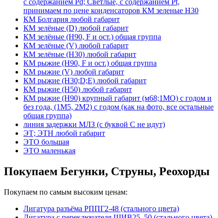
с содержанием Pd; Светлые, с содержанием Pt,
принимаем по цене конденсаторов КМ зеленые Н30
КМ Болгария любой габарит
КМ зелёные (D) любой габарит
КМ зелёные (H90, F и ост.) общая группа
КМ зелёные (V) любой габарит
КМ зелёные (Н30) любой габарит
КМ рыжие (H90, F и ост.) общая группа
КМ рыжие (V) любой габарит
КМ рыжие (Н30;D;E) любой габарит
КМ рыжие (Н50) любой габарит
КМ рыжие (Н90) крупный габарит (м68;1МО) с годом и
без года, (1М5, 2М2) с годом (как на фото, все остальные
общая группа)
линия задержки МЛЗ (с буквой С не идут)
ЭТ; ЭТН любой габарит
ЭТО большая
ЭТО маленькая
Покупаем Бегунки, Струны, Реохорды
Покупаем по самым высоким ценам:
Лигатура разъёма РППГ2-48 (стального цвета)
Лигатура с переключателя ШИВ25, 50 (стального цвета)