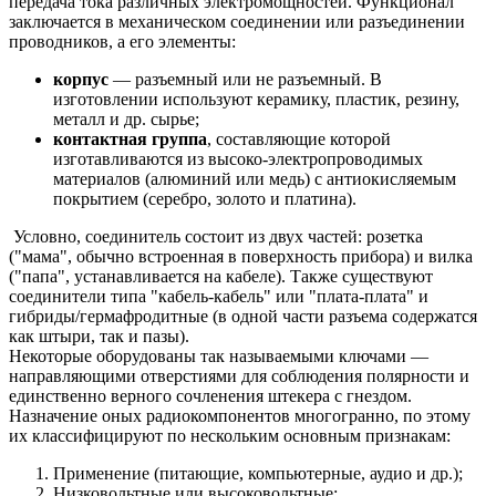
передача тока различных электромощностей. Функционал
заключается в механическом соединении или разъединении
проводников, а его элементы:
корпус
— разъемный или не разъемный. В
изготовлении используют керамику, пластик, резину,
металл и др. сырье;
контактная группа
, составляющие которой
изготавливаются из высоко-электропроводимых
материалов (алюминий или медь) с антиокисляемым
покрытием (серебро, золото и платина).
Условно, соединитель состоит из двух частей: розетка
("мама", обычно встроенная в поверхность прибора) и вилка
("папа", устанавливается на кабеле). Также существуют
соединители типа "кабель-кабель" или "плата-плата" и
гибриды/гермафродитные (в одной части разъема содержатся
как штыри, так и пазы).
Некоторые оборудованы так называемыми ключами —
направляющими отверстиями для соблюдения полярности и
единственно верного сочленения штекера с гнездом.
Назначение оных радиокомпонентов многогранно, по этому
их классифицируют по нескольким основным признакам:
Применение (питающие, компьютерные, аудио и др.);
Низковольтные или высоковольтные;