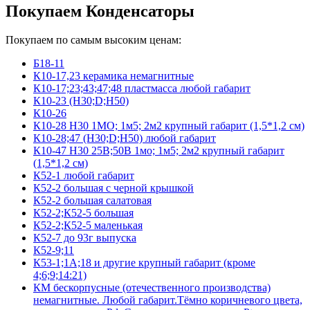
Покупаем Конденсаторы
Покупаем по самым высоким ценам:
Б18-11
К10-17,23 керамика немагнитные
К10-17;23;43;47;48 пластмасса любой габарит
К10-23 (Н30;D;Н50)
К10-26
К10-28 Н30 1МО; 1м5; 2м2 крупный габарит (1,5*1,2 см)
К10-28;47 (Н30;D;Н50) любой габарит
К10-47 Н30 25В;50В 1мо; 1м5; 2м2 крупный габарит
(1,5*1,2 см)
К52-1 любой габарит
К52-2 большая с черной крышкой
К52-2 большая салатовая
К52-2;К52-5 большая
К52-2;К52-5 маленькая
К52-7 до 93г выпуска
К52-9;11
К53-1;1А;18 и другие крупный габарит (кроме
4;6;9;14:21)
КМ бескорпусные (отечественного производства)
немагнитные. Любой габарит.Тёмно коричневого цвета,