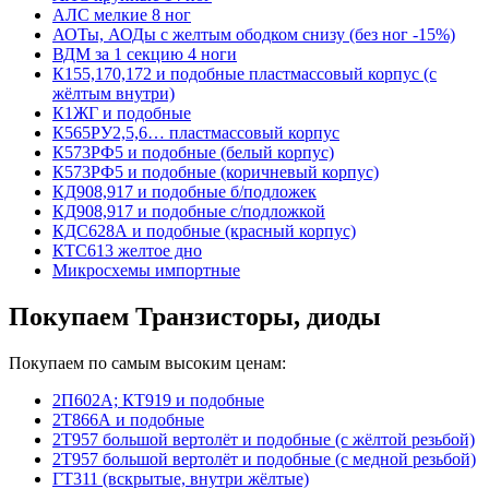
АЛС мелкие 8 ног
АОТы, АОДы с желтым ободком снизу (без ног -15%)
ВДМ за 1 секцию 4 ноги
К155,170,172 и подобные пластмассовый корпус (с
жёлтым внутри)
К1ЖГ и подобные
К565РУ2,5,6… пластмассовый корпус
К573РФ5 и подобные (белый корпус)
К573РФ5 и подобные (коричневый корпус)
КД908,917 и подобные б/подложек
КД908,917 и подобные с/подложкой
КДС628А и подобные (красный корпус)
КТС613 желтое дно
Микросхемы импортные
Покупаем Транзисторы, диоды
Покупаем по самым высоким ценам:
2П602А; КТ919 и подобные
2Т866А и подобные
2Т957 большой вертолёт и подобные (с жёлтой резьбой)
2Т957 большой вертолёт и подобные (с медной резьбой)
ГТ311 (вскрытые, внутри жёлтые)