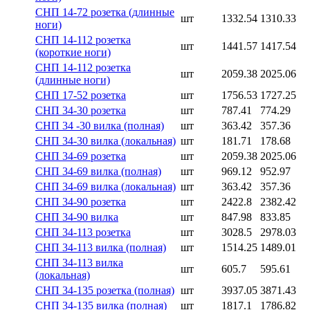
СНП 14-72 розетка (длинные
шт
1332.54
1310.33
ноги)
СНП 14-112 розетка
шт
1441.57
1417.54
(короткие ноги)
СНП 14-112 розетка
шт
2059.38
2025.06
(длинные ноги)
СНП 17-52 розетка
шт
1756.53
1727.25
СНП 34-30 розетка
шт
787.41
774.29
СНП 34 -30 вилка (полная)
шт
363.42
357.36
СНП 34-30 вилка (локальная)
шт
181.71
178.68
СНП 34-69 розетка
шт
2059.38
2025.06
СНП 34-69 вилка (полная)
шт
969.12
952.97
СНП 34-69 вилка (локальная)
шт
363.42
357.36
СНП 34-90 розетка
шт
2422.8
2382.42
СНП 34-90 вилка
шт
847.98
833.85
СНП 34-113 розетка
шт
3028.5
2978.03
СНП 34-113 вилка (полная)
шт
1514.25
1489.01
СНП 34-113 вилка
шт
605.7
595.61
(локальная)
СНП 34-135 розетка (полная)
шт
3937.05
3871.43
СНП 34-135 вилка (полная)
шт
1817.1
1786.82