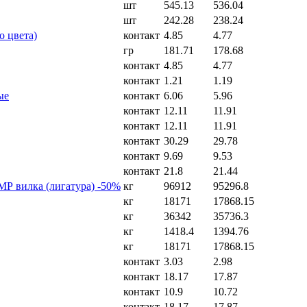
шт
545.13
536.04
шт
242.28
238.24
 цвета)
контакт
4.85
4.77
гр
181.71
178.68
контакт
4.85
4.77
контакт
1.21
1.19
ые
контакт
6.06
5.96
контакт
12.11
11.91
контакт
12.11
11.91
контакт
30.29
29.78
контакт
9.69
9.53
контакт
21.8
21.44
МР вилка (лигатура) -50%
кг
96912
95296.8
кг
18171
17868.15
кг
36342
35736.3
кг
1418.4
1394.76
кг
18171
17868.15
контакт
3.03
2.98
контакт
18.17
17.87
контакт
10.9
10.72
контакт
18.17
17.87