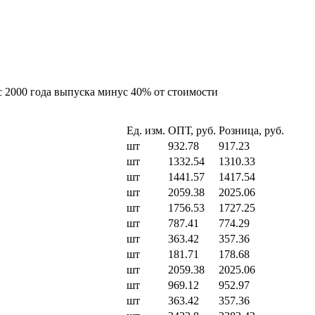
 c 2000 года выпуска минус 40% от стоимости
Ед. изм.
ОПТ, руб.
Розница, руб.
шт
932.78
917.23
шт
1332.54
1310.33
шт
1441.57
1417.54
шт
2059.38
2025.06
шт
1756.53
1727.25
шт
787.41
774.29
шт
363.42
357.36
шт
181.71
178.68
шт
2059.38
2025.06
шт
969.12
952.97
шт
363.42
357.36