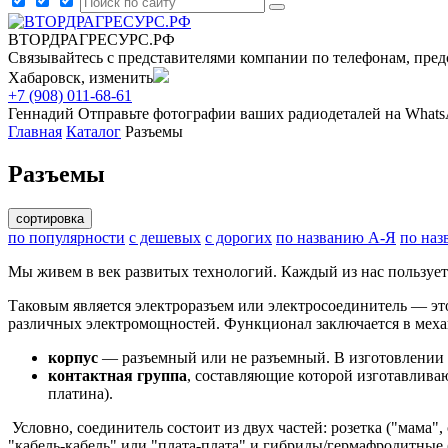
ВТОРДРАГРЕСУРС.РФ
Связывайтесь с представителями компании по телефонам, пред
Хабаровск, изменить
+7 (908) 011-68-61
Геннадий
Отправьте фотографии ваших радиодеталей на What
Главная
Каталог
Разъемы
Разъемы
сортировка
по популярности
с дешевых
с дорогих
по названию А-Я
по наз
Мы живем в век развитых технологий. Каждый из нас пользует
Таковым является электроразъем или электросоединитель — это
различных электромощностей. Функционал заключается в меха
корпус
— разъемный или не разъемный. В изготовлении ис
контактная группа
, составляющие которой изготавлива
платина).
Условно, соединитель состоит из двух частей: розетка ("мама"
"кабель-кабель" или "плата-плата" и гибриды/гермафродитные (