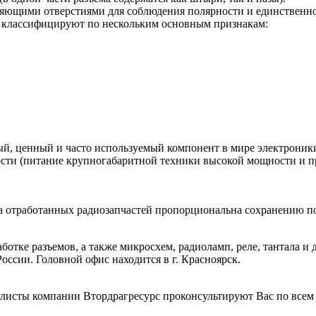
ющими отверстиями для соблюдения полярности и единственно 
х классифицируют по нескольким основным признакам:
ый, ценный и часто используемый компонент в мире электроники
(питание крупногабаритной техники высокой мощности и пр.),
ва отработанных радиозапчастей пропорциональна сохранению п
отке разъемов, а также микросхем, радиоламп, реле, тантала и 
оссии. Головной офис находится в г. Красноярск.
алисты компании Втордрагресурс проконсультируют Вас по всем