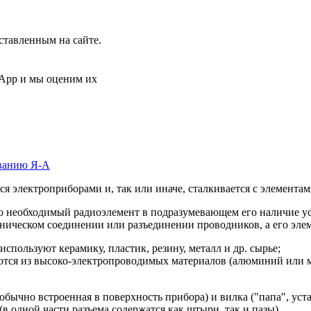
ставленным на сайте.
sApp и мы оценим их
ванию Я-А
ся электроприборами и, так или иначе, сталкивается с элемент
 необходимый радиоэлемент в подразумевающем его наличие устр
ническом соединении или разъединении проводников, а его эле
пользуют керамику, пластик, резину, металл и др. сырье;
ются из высоко-электропроводимых материалов (алюминий или м
, обычно встроенная в поверхность прибора) и вилка ("папа", ус
в одной части разъема содержатся как штыри, так и пазы).