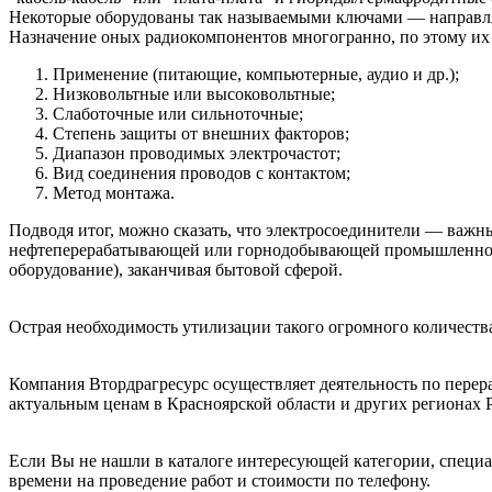
Некоторые оборудованы так называемыми ключами — направля
Назначение оных радиокомпонентов многогранно, по этому и
Применение (питающие, компьютерные, аудио и др.);
Низковольтные или высоковольтные;
Слаботочные или сильноточные;
Степень защиты от внешних факторов;
Диапазон проводимых электрочастот;
Вид соединения проводов с контактом;
Метод монтажа.
Подводя итог, можно сказать, что электросоединители — важн
нефтеперерабатывающей или горнодобывающей промышленности 
оборудование), заканчивая бытовой сферой.
Острая необходимость утилизации такого огромного количест
Компания Втордрагресурс осуществляет деятельность по перераб
актуальным ценам в Красноярской области и других регионах Р
Если Вы не нашли в каталоге интересующей категории, специ
времени на проведение работ и стоимости по телефону.