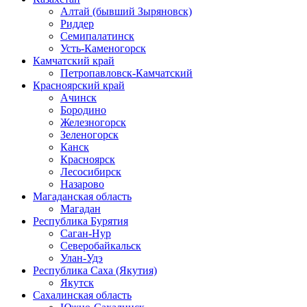
Алтай (бывший Зыряновск)
Риддер
Семипалатинск
Усть-Каменогорск
Камчатский край
Петропавловск-Камчатский
Красноярский край
Ачинск
Бородино
Железногорск
Зеленогорск
Канск
Красноярск
Лесосибирск
Назарово
Магаданская область
Магадан
Республика Бурятия
Саган-Нур
Северобайкальск
Улан-Удэ
Республика Саха (Якутия)
Якутск
Сахалинская область