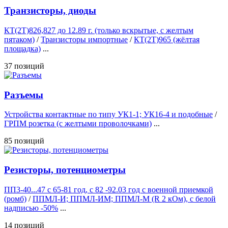
Транзисторы, диоды
КТ(2Т)826,827 до 12.89 г. (только вскрытые, с желтым
пятаком)
/
Транзисторы импортные
/
КТ(2Т)965 (жёлтая
площадка)
...
37 позиций
Разъемы
Устройства контактные по типу УК1-1; УК16-4 и подобные
/
ГРПМ розетка (с желтыми проволочками)
...
85 позиций
Резисторы, потенциометры
ПП3-40...47 с 65-81 год, с 82 -92.03 год с военной приемкой
(ромб)
/
ППМЛ-И; ППМЛ-ИМ; ППМЛ-М (R 2 кОм), с белой
надписью -50%
...
14 позиций