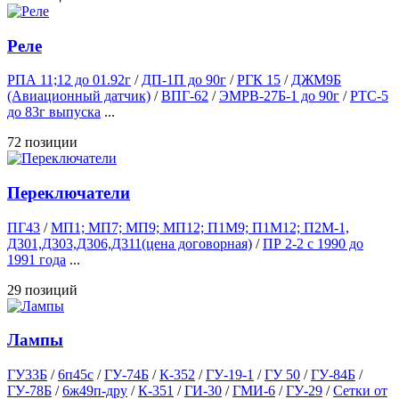
Реле
РПА 11;12 до 01.92г
/
ДП-1П до 90г
/
РГК 15
/
ДЖМ9Б
(Авиационный датчик)
/
ВПГ-62
/
ЭМРВ-27Б-1 до 90г
/
РТС-5
до 83г выпуска
...
72 позиции
Переключатели
ПГ43
/
МП1; МП7; МП9; МП12; П1М9; П1М12; П2М-1,
Д301,Д303,Д306,Д311(цена договорная)
/
ПР 2-2 с 1990 до
1991 года
...
29 позиций
Лампы
ГУ33Б
/
6п45с
/
ГУ-74Б
/
К-352
/
ГУ-19-1
/
ГУ 50
/
ГУ-84Б
/
ГУ-78Б
/
6ж49п-дру
/
К-351
/
ГИ-30
/
ГМИ-6
/
ГУ-29
/
Сетки от