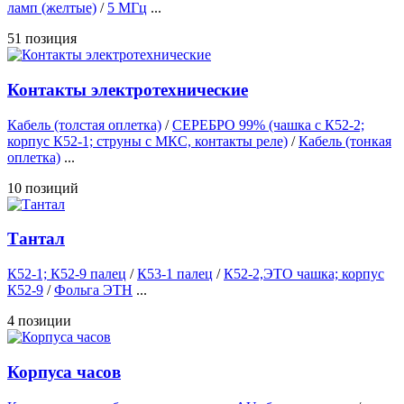
ламп (желтые)
/
5 МГц
...
51 позиция
Контакты электротехнические
Кабель (толстая оплетка)
/
СЕРЕБРО 99% (чашка с К52-2;
корпус К52-1; струны с МКС, контакты реле)
/
Кабель (тонкая
оплетка)
...
10 позиций
Тантал
К52-1; К52-9 палец
/
К53-1 палец
/
К52-2,ЭТО чашка; корпус
К52-9
/
Фольга ЭТН
...
4 позиции
Корпуса часов