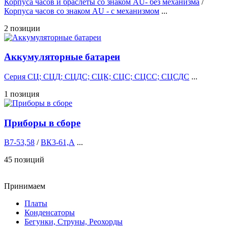
Корпуса часов и браслеты со знаком AU- без механизма
/
Корпуса часов cо знаком AU - с механизмом
...
2 позиции
Аккумуляторные батареи
Серия СЦ; СЦД; СЦДС; СЦК; СЦС; СЦСС; СЦСДС
...
1 позиция
Приборы в сборе
В7-53,58
/
ВК3-61,А
...
45 позиций
Принимаем
Платы
Конденсаторы
Бегунки, Струны, Реохорды