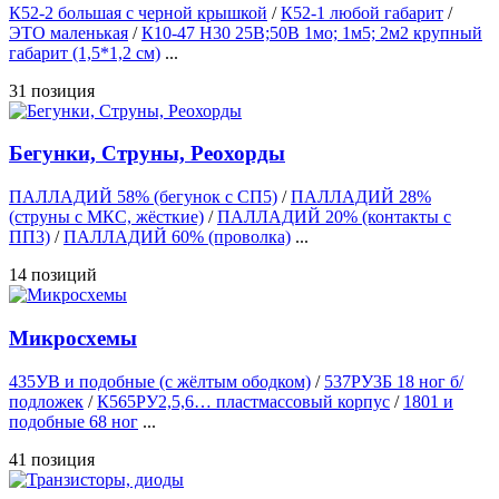
К52-2 большая с черной крышкой
/
К52-1 любой габарит
/
ЭТО маленькая
/
К10-47 Н30 25В;50В 1мо; 1м5; 2м2 крупный
габарит (1,5*1,2 см)
...
31 позиция
Бегунки, Струны, Реохорды
ПАЛЛАДИЙ 58% (бегунок с СП5)
/
ПАЛЛАДИЙ 28%
(струны с МКС, жёсткие)
/
ПАЛЛАДИЙ 20% (контакты с
ПП3)
/
ПАЛЛАДИЙ 60% (проволка)
...
14 позиций
Микросхемы
435УВ и подобные (с жёлтым ободком)
/
537РУ3Б 18 ног б/
подложек
/
К565РУ2,5,6… пластмассовый корпус
/
1801 и
подобные 68 ног
...
41 позиция