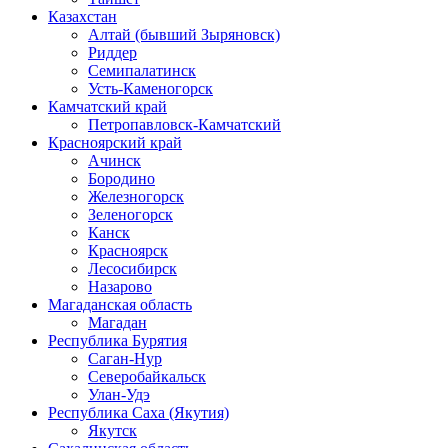
Казахстан
Алтай (бывший Зыряновск)
Риддер
Семипалатинск
Усть-Каменогорск
Камчатский край
Петропавловск-Камчатский
Красноярский край
Ачинск
Бородино
Железногорск
Зеленогорск
Канск
Красноярск
Лесосибирск
Назарово
Магаданская область
Магадан
Республика Бурятия
Саган-Нур
Северобайкальск
Улан-Удэ
Республика Саха (Якутия)
Якутск