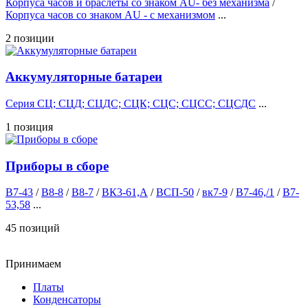
Корпуса часов и браслеты со знаком AU- без механизма
/
Корпуса часов cо знаком AU - с механизмом
...
2 позиции
Аккумуляторные батареи
Серия СЦ; СЦД; СЦДС; СЦК; СЦС; СЦСС; СЦСДС
...
1 позиция
Приборы в сборе
В7-43
/
В8-8
/
В8-7
/
ВК3-61,А
/
ВСП-50
/
вк7-9
/
В7-46,/1
/
В7-
53,58
...
45 позиций
Принимаем
Платы
Конденсаторы