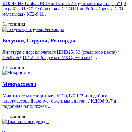
К10-47 Н30 25В;50В 1мо; 1м5; 2м2 крупный габарит (1,5*1,2
см)
/
Б18-11
/
ЭТО большая
/
ЭТ; ЭТН любой габарит
/
ЭТО
маленькая
/
К52-9;11
...
31 позиция
Бегунки, Струны, Реохорды
Лигатура с переключателя ШИВ25, 50 (стального цвета)
/
ПАЛЛАДИЙ 28% (струны с МКС, жёсткие)
...
14 позиций
Микросхемы
Микросхемы импортные
/
К155,170,172 и подобные
пластмассовый корпус (с жёлтым внутри)
/
КД908,917 и
подобные б/подложек
...
41 позиция