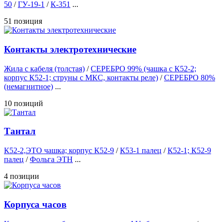
50
/
ГУ-19-1
/
К-351
...
51 позиция
Контакты электротехнические
Жила с кабеля (толстая)
/
СЕРЕБРО 99% (чашка с К52-2;
корпус К52-1; струны с МКС, контакты реле)
/
СЕРЕБРО 80%
(немагнитное)
...
10 позиций
Тантал
К52-2,ЭТО чашка; корпус К52-9
/
К53-1 палец
/
К52-1; К52-9
палец
/
Фольга ЭТН
...
4 позиции
Корпуса часов