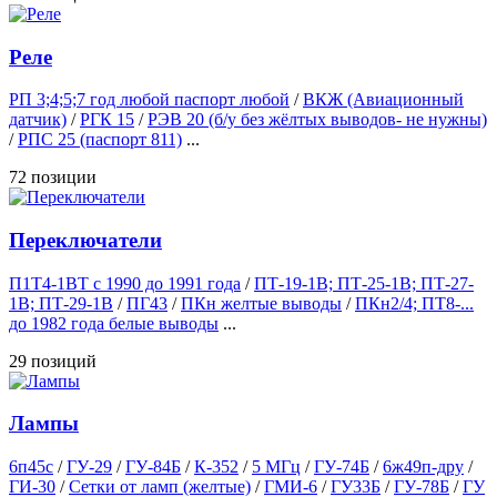
Реле
РП 3;4;5;7 год любой паспорт любой
/
ВКЖ (Авиационный
датчик)
/
РГК 15
/
РЭВ 20 (б/у без жёлтых выводов- не нужны)
/
РПС 25 (паспорт 811)
...
72 позиции
Переключатели
П1Т4-1ВТ с 1990 до 1991 года
/
ПТ-19-1В; ПТ-25-1В; ПТ-27-
1В; ПТ-29-1В
/
ПГ43
/
ПКн желтые выводы
/
ПКн2/4; ПТ8-...
до 1982 года белые выводы
...
29 позиций
Лампы
6п45с
/
ГУ-29
/
ГУ-84Б
/
К-352
/
5 МГц
/
ГУ-74Б
/
6ж49п-дру
/
ГИ-30
/
Сетки от ламп (желтые)
/
ГМИ-6
/
ГУ33Б
/
ГУ-78Б
/
ГУ