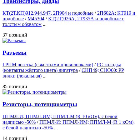
Транзисторы, диоды
КТ(2Т,КП)912,944,947, 2П904 и подобные
/
2П602А; КТ919 и
подобные
/
М45304
/
КТ(2Т)926А, 2Т935А и подобные с
толстым обхватом
...
37 позиций
Разъемы
ГРПМ розетка (с желтыми проволочками)
/
РС колодка
(контакты жёлтого цвета) лигатура
/
СНП49; СНО60; РР
вилки (локальная)
...
85 позиций
Резисторы, потенциометры
ППМЛ-И; ППМЛ-ИМ; ППМЛ-М (R 10 кОм), с белой
надписью -50%
/
ППМЛ-И; ППМЛ-ИМ; ППМЛ-М (R 1 кОм),
с белой надписью -50%
...
14 позиций