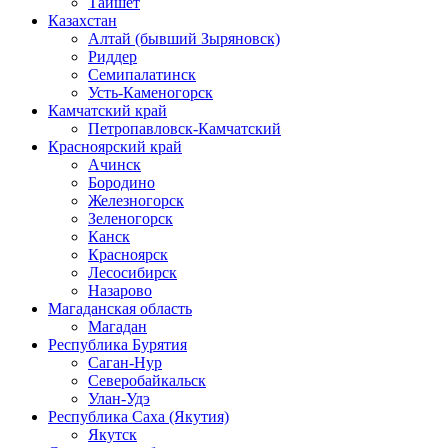
Тайшет
Казахстан
Алтай (бывший Зыряновск)
Риддер
Семипалатинск
Усть-Каменогорск
Камчатский край
Петропавловск-Камчатский
Красноярский край
Ачинск
Бородино
Железногорск
Зеленогорск
Канск
Красноярск
Лесосибирск
Назарово
Магаданская область
Магадан
Республика Бурятия
Саган-Нур
Северобайкальск
Улан-Удэ
Республика Саха (Якутия)
Якутск