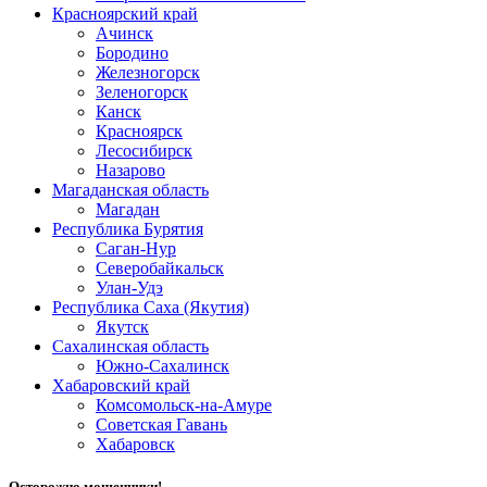
Красноярский край
Ачинск
Бородино
Железногорск
Зеленогорск
Канск
Красноярск
Лесосибирск
Назарово
Магаданская область
Магадан
Республика Бурятия
Саган-Нур
Северобайкальск
Улан-Удэ
Республика Саха (Якутия)
Якутск
Сахалинская область
Южно-Сахалинск
Хабаровский край
Комсомольск-на-Амуре
Советская Гавань
Хабаровск
Осторожно мошенники!