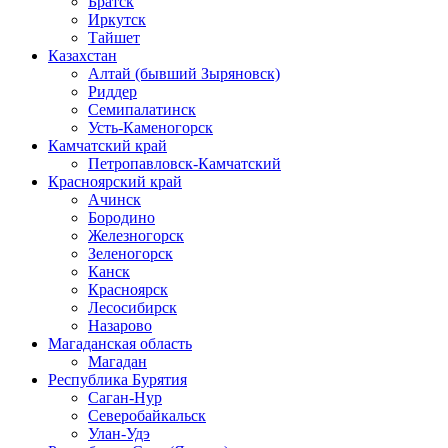
Братск
Иркутск
Тайшет
Казахстан
Алтай (бывший Зыряновск)
Риддер
Семипалатинск
Усть-Каменогорск
Камчатский край
Петропавловск-Камчатский
Красноярский край
Ачинск
Бородино
Железногорск
Зеленогорск
Канск
Красноярск
Лесосибирск
Назарово
Магаданская область
Магадан
Республика Бурятия
Саган-Нур
Северобайкальск
Улан-Удэ