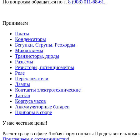
По вопросам обращаться по т.
8 (908) 011-68-61.
Принимаем
Платы
Конденсаторы
Бегунки, Струны, Реохорды
Микросхемы
Транзисторы, диоды
Разъемы
Резисторы, потенциометры
Реле
Переключатели
Лампы
Контакты электротехнические
Тантал
Корпуса часов
Аккумуляторные батареи
Приборы в сборе
У нас честные цены!
Расчет сразу в офисе
Любая форма оплаты
Представитель компа
Приглашаем к сотрудничеству!