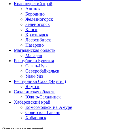
Красноярский край
Ачинск
Бородино
Железногорск
Зеленогорск
Канск
Красноярск
Лесосибирск
Назарово
Магаданская область
Магадан
Республика Бурятия
Саган-Нур
Северобайкальск
Улан-Удэ
Республика Саха (Якутия)
Якутск
Сахалинская область
Южно-Сахалинск
Хабаровский край
Комсомольск-на-Амуре
Советская Гавань
Хабаровск
Осторожно мошенники!