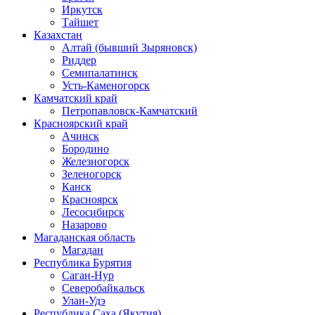
Иркутск
Тайшет
Казахстан
Алтай (бывший Зыряновск)
Риддер
Семипалатинск
Усть-Каменогорск
Камчатский край
Петропавловск-Камчатский
Красноярский край
Ачинск
Бородино
Железногорск
Зеленогорск
Канск
Красноярск
Лесосибирск
Назарово
Магаданская область
Магадан
Республика Бурятия
Саган-Нур
Северобайкальск
Улан-Удэ
Республика Саха (Якутия)