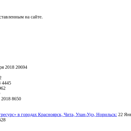
ставленным на сайте.
ря 2018
20694
2
8
4445
962
0
 2018
8650
есурс» в городах Красноярск, Чита, Улан-Удэ, Норильск:
22 Ян
628