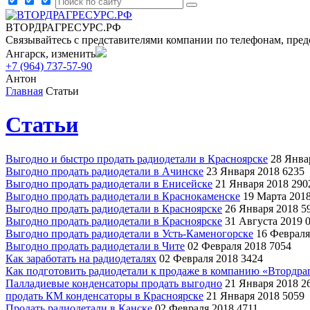
ВТОРДРАГРЕСУРС.РФ
Связывайтесь с представителями компании по телефонам, пред
Ангарск, изменить
+7 (964) 737-57-90
Антон
Главная
Статьи
Статьи
Выгодно и быстро продать радиодетали в Красноярске
28 Янва
Выгодно продать радиодетали в Ачинске
23 Января 2018
6235
Выгодно продать радиодетали в Енисейске
21 Января 2018
290
Выгодно продать радиодетали в Краснокаменске
19 Марта 201
Выгодно продать радиодетали в Красноярске
26 Января 2018
5
Выгодно продать радиодетали в Красноярске
31 Августа 2019
Выгодно продать радиодетали в Усть-Каменогорске
16 Февраля
Выгодно продать радиодетали в Чите
02 Февраля 2018
7054
Как заработать на радиодеталях
02 Февраля 2018
3424
Как подготовить радиодетали к продаже в компанию «Втордрагр
Палладиевые конденсаторы продать выгодно
21 Января 2018
2
продать КМ конденсаторы в Красноярске
21 Января 2018
5059
Продать радиодетали в Канске
02 Февраля 2018
4711