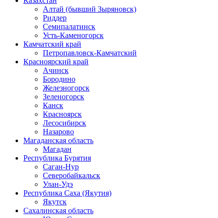
Казахстан
Алтай (бывший Зыряновск)
Риддер
Семипалатинск
Усть-Каменогорск
Камчатский край
Петропавловск-Камчатский
Красноярский край
Ачинск
Бородино
Железногорск
Зеленогорск
Канск
Красноярск
Лесосибирск
Назарово
Магаданская область
Магадан
Республика Бурятия
Саган-Нур
Северобайкальск
Улан-Удэ
Республика Саха (Якутия)
Якутск
Сахалинская область