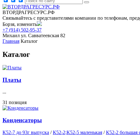
ВТОРДРАГРЕСУРС.РФ
Связывайтесь с представителями компании по телефонам, пред
Борзя, изменить
+7 (914) 502-95-37
Михаил
ул. Савватеевская 82
Главная
Каталог
Каталог
Платы
...
31 позиция
Конденсаторы
К52-7 до 93г выпуска
/
К52-2;К52-5 маленькая
/
К52-2 большая 