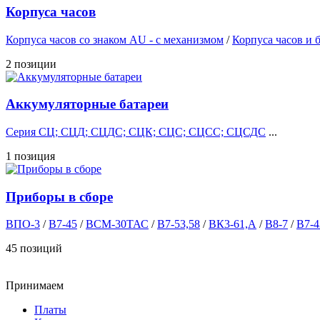
Корпуса часов
Корпуса часов cо знаком AU - с механизмом
/
Корпуса часов и 
2 позиции
Аккумуляторные батареи
Серия СЦ; СЦД; СЦДС; СЦК; СЦС; СЦСС; СЦСДС
...
1 позиция
Приборы в сборе
ВПО-3
/
В7-45
/
ВСМ-30ТАС
/
В7-53,58
/
ВК3-61,А
/
В8-7
/
В7-4
45 позиций
Принимаем
Платы