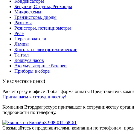
Конденсаторы
Бегунки, Струны, Реохорды
Микросхемы
Транзисторы, диоды
Разъемы
Резисторы, потенциометры
Реле
Переключатели
Лампы
Контакты электротехнические
Тантал
Корпуса часов
Аккумуляторные батареи
Приборы в сборе
У нас честные цены!
Расчет сразу в офисе
Любая форма оплаты
Представитель компа
Приглашаем к сотрудничеству!
Компания Втордрагресурс приглашает к сотрудничеству органи
подробности по телефону.
8-908-011-68-61
Связывайтесь с представителями компании по телефонам, пред