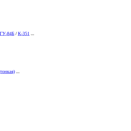
ГУ-84Б
/
К-351
...
(тонкая)
...