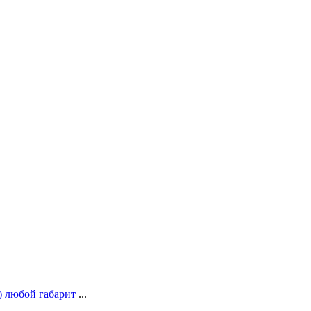
) любой габарит
...