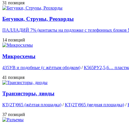
31 позиция
Бегунки, Струны, Реохорды
ПАЛЛАДИЙ 7% (контакты на подложке с телефонных блоков
14 позиций
Микросхемы
435УВ и подобные (с жёлтым ободком)
/
К565РУ2,5,6… пластм
41 позиция
Транзисторы, диоды
КТ(2Т)965 (жёлтая площадка)
/
КТ(2Т)965 (медная площадка)
/
37 позиций