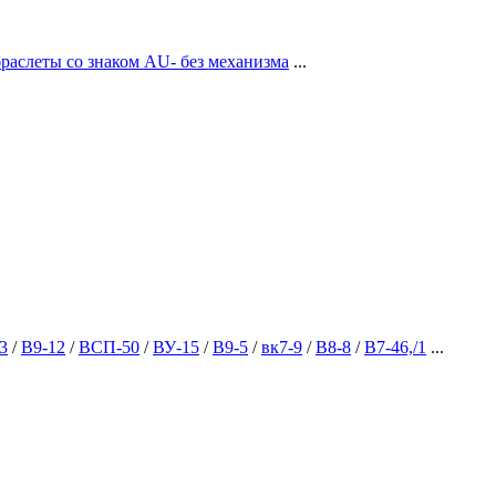
браслеты со знаком AU- без механизма
...
3
/
В9-12
/
ВСП-50
/
ВУ-15
/
В9-5
/
вк7-9
/
В8-8
/
В7-46,/1
...