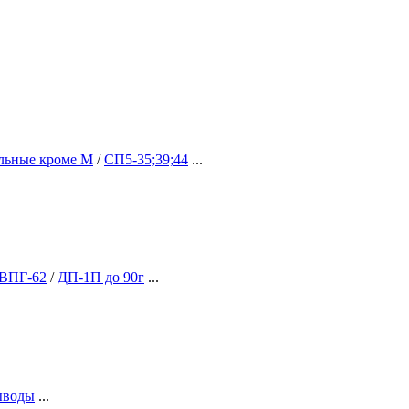
альные кроме М
/
СП5-35;39;44
...
ВПГ-62
/
ДП-1П до 90г
...
выводы
...