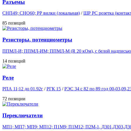
Разъемы
СНП49; СНО60; РР вилки (локальная)
/
ШР РС розетка (контак
85 позиций
Резисторы, потенциометры
ППМЛ-И; ППМЛ-ИМ; ППМЛ-М (R 20 кОм), с белой надписью
14 позиций
Реле
РПА 11;12 до 01.92г
/
РГК 15
/
РЭС 34 с 82 по 89 год 00-03,09,2
72 позиции
Переключатели
МП1; МП7; МП9; МП12; П1М9; П1М12; П2М-1, Д301,Д303,Д306