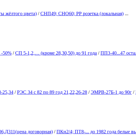
ты жёлтого цвета)
/
СНП49; СНО60; РР розетка (локальная)
...
 -50%
/
СП 5-1,2,… (кроме 28,30,50) до 91 года
/
ПП3-40...47 ост
3-25,34
/
РЭС 34 с 82 по 89 год 21,22,26-28
/
ЭМРВ-27Б-1 до 90г
/
,Д311(цена договорная)
/
ПКн2/4; ПТ8-... до 1982 года белые 