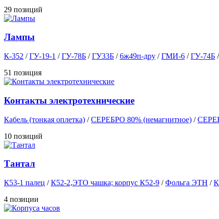
29 позиций
Лампы
К-352
/
ГУ-19-1
/
ГУ-78Б
/
ГУ33Б
/
6ж49п-дру
/
ГМИ-6
/
ГУ-74Б
51 позиция
Контакты электротехнические
Кабель (тонкая оплетка)
/
СЕРЕБРО 80% (немагнитное)
/
СЕРЕБ
10 позиций
Тантал
К53-1 палец
/
К52-2,ЭТО чашка; корпус К52-9
/
Фольга ЭТН
/
К
4 позиции