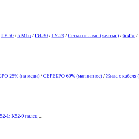
/
ГУ 50
/
5 МГц
/
ГИ-30
/
ГУ-29
/
Сетки от ламп (желтые)
/
6п45с
/
РО 25% (на меди)
/
СЕРЕБРО 60% (магнитное)
/
Жила с кабеля 
52-1; К52-9 палец
...