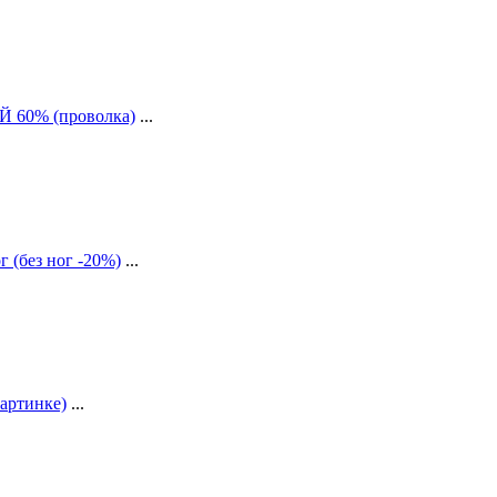
60% (проволка)
...
г (без ног -20%)
...
артинке)
...