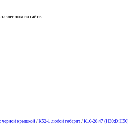
ставленным на сайте.
с черной крышкой
/
К52-1 любой габарит
/
К10-28;47 (Н30;D;Н50