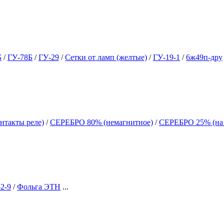
Б
/
ГУ-78Б
/
ГУ-29
/
Сетки от ламп (желтые)
/
ГУ-19-1
/
6ж49п-дру
нтакты реле)
/
СЕРЕБРО 80% (немагнитное)
/
СЕРЕБРО 25% (на
2-9
/
Фольга ЭТН
...