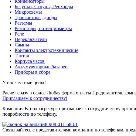
Конденсаторы
Бегунки, Струны, Реохорды
Микросхемы
Транзисторы, диоды
Разъемы
Резисторы, потенциометры
Реле
Переключатели
Лампы
Контакты электротехнические
Тантал
Корпуса часов
Аккумуляторные батареи
Приборы в сборе
У нас честные цены!
Расчет сразу в офисе
Любая форма оплаты
Представитель компа
Приглашаем к сотрудничеству!
Компания Втордрагресурс приглашает к сотрудничеству органи
подробности по телефону.
8-908-011-68-61
Связывайтесь с представителями компании по телефонам, пред