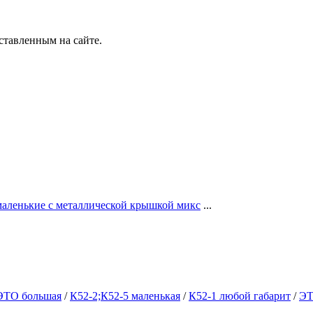
ставленным на сайте.
аленькие с металлической крышкой микс
...
ЭТО большая
/
К52-2;К52-5 маленькая
/
К52-1 любой габарит
/
ЭТ