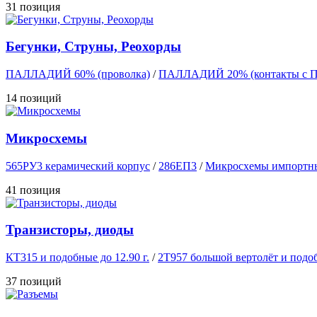
31 позиция
Бегунки, Струны, Реохорды
ПАЛЛАДИЙ 60% (проволка)
/
ПАЛЛАДИЙ 20% (контакты с 
14 позиций
Микросхемы
565РУ3 керамический корпус
/
286ЕП3
/
Микросхемы импортн
41 позиция
Транзисторы, диоды
КТ315 и подобные до 12.90 г.
/
2Т957 большой вертолёт и подоб
37 позиций