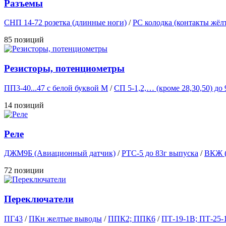
Разъемы
СНП 14-72 розетка (длинные ноги)
/
РС колодка (контакты жёлт
85 позиций
Резисторы, потенциометры
ПП3-40...47 с белой буквой М
/
СП 5-1,2,… (кроме 28,30,50) до 
14 позиций
Реле
ДЖМ9Б (Авиационный датчик)
/
РТС-5 до 83г выпуска
/
ВКЖ (
72 позиции
Переключатели
ПГ43
/
ПКн желтые выводы
/
ППК2; ППК6
/
ПТ-19-1В; ПТ-25-