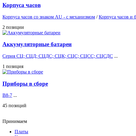
Корпуса часов
Корпуса часов cо знаком AU - с механизмом
/
Корпуса часов и 
2 позиции
Аккумуляторные батареи
Серия СЦ; СЦД; СЦДС; СЦК; СЦС; СЦСС; СЦСДС
...
1 позиция
Приборы в сборе
В8-7
...
45 позиций
Принимаем
Платы