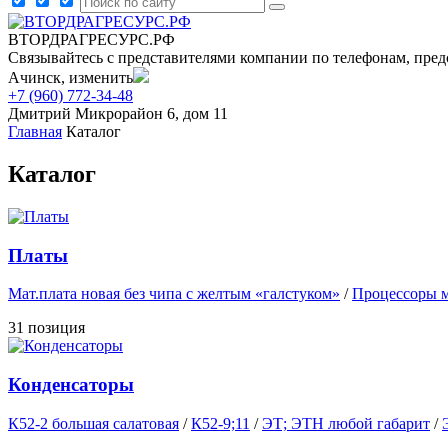
ВТОРДРАГРЕСУРС.РФ
Связывайтесь с представителями компании по телефонам, пред
Ачинск, изменить
+7 (960) 772-34-48
Дмитрий
Микрорайон 6, дом 11
Главная
Каталог
Каталог
Платы
Мат.плата новая без чипа с желтым «галстуком»
/
Процессоры м
31 позиция
Конденсаторы
К52-2 большая салатовая
/
К52-9;11
/
ЭТ; ЭТН любой габарит
/