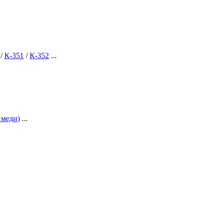
/
К-351
/
К-352
...
 меди)
...