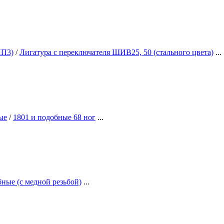
ПП3)
/
Лигатура с переключателя ШИВ25, 50 (стального цвета)
...
ые
/
1801 и подобные 68 ног
...
ные (с медной резьбой)
...