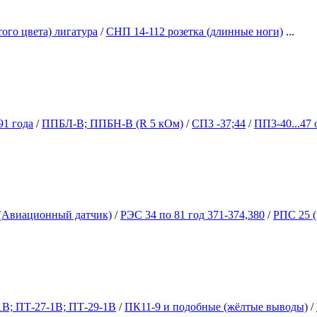
ого цвета) лигатура
/
СНП 14-112 розетка (длинные ноги)
...
91 года
/
ППБЛ-В; ППБН-В (R 5 кОм)
/
СП3 -37;44
/
ПП3-40...47
Авиационный датчик)
/
РЭС 34 по 81 год 371-374,380
/
РПС 25 (
1В; ПТ-27-1В; ПТ-29-1В
/
ПК11-9 и подобные (жёлтые выводы)
/