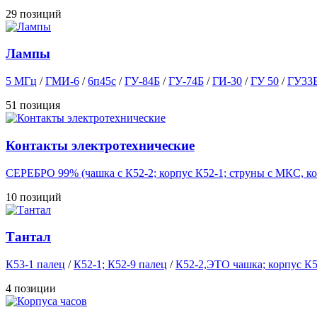
29 позиций
Лампы
5 МГц
/
ГМИ-6
/
6п45с
/
ГУ-84Б
/
ГУ-74Б
/
ГИ-30
/
ГУ 50
/
ГУ33
51 позиция
Контакты электротехнические
СЕРЕБРО 99% (чашка с К52-2; корпус К52-1; струны с МКС, ко
10 позиций
Тантал
К53-1 палец
/
К52-1; К52-9 палец
/
К52-2,ЭТО чашка; корпус К5
4 позиции