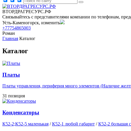
ВТОРДРАГРЕСУРС.РФ
Связывайтесь с представителями компании по телефонам, пред
Усть-Каменогорск, изменить
+77754865003
Роман
Главная
Каталог
Каталог
Платы
Платы управления, периферия много элементов (Наличие желты
31 позиция
Конденсаторы
К52-2;К52-5 маленькая
/
К52-1 любой габарит
/
К52-2 большая с