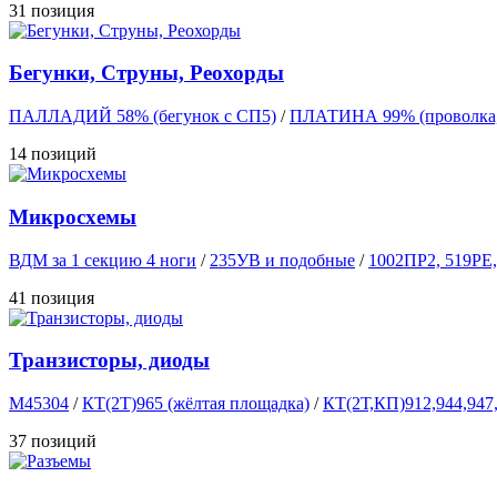
31 позиция
Бегунки, Струны, Реохорды
ПАЛЛАДИЙ 58% (бегунок с СП5)
/
ПЛАТИНА 99% (проволка, 
14 позиций
Микросхемы
ВДМ за 1 секцию 4 ноги
/
235УВ и подобные
/
1002ПР2, 519РЕ
41 позиция
Транзисторы, диоды
М45304
/
КТ(2Т)965 (жёлтая площадка)
/
КТ(2Т,КП)912,944,947
37 позиций