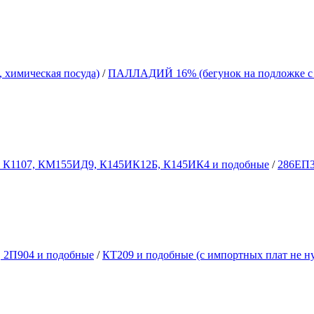
химическая посуда)
/
ПАЛЛАДИЙ 16% (бегунок на подложке с
, К1107, КМ155ИД9, К145ИК12Б, К145ИК4 и подобные
/
286ЕП
, 2П904 и подобные
/
КТ209 и подобные (с импортных плат не 