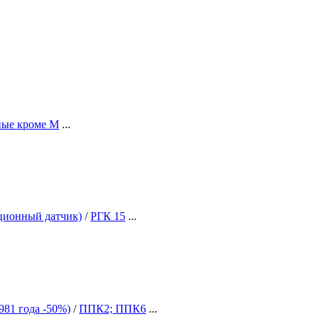
ные кроме М
...
ионный датчик)
/
РГК 15
...
981 года -50%)
/
ППК2; ППК6
...