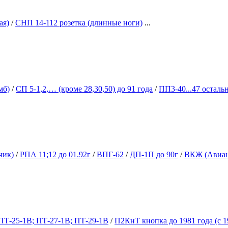
ая)
/
СНП 14-112 розетка (длинные ноги)
...
мб)
/
СП 5-1,2,… (кроме 28,30,50) до 91 года
/
ПП3-40...47 осталь
чик)
/
РПА 11;12 до 01.92г
/
ВПГ-62
/
ДП-1П до 90г
/
ВКЖ (Авиац
ПТ-25-1В; ПТ-27-1В; ПТ-29-1В
/
П2КнТ кнопка до 1981 года (с 1