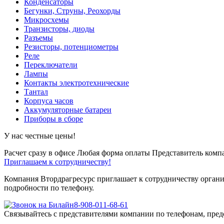
Конденсаторы
Бегунки, Струны, Реохорды
Микросхемы
Транзисторы, диоды
Разъемы
Резисторы, потенциометры
Реле
Переключатели
Лампы
Контакты электротехнические
Тантал
Корпуса часов
Аккумуляторные батареи
Приборы в сборе
У нас честные цены!
Расчет сразу в офисе
Любая форма оплаты
Представитель компа
Приглашаем к сотрудничеству!
Компания Втордрагресурс приглашает к сотрудничеству органи
подробности по телефону.
8-908-011-68-61
Связывайтесь с представителями компании по телефонам, пред