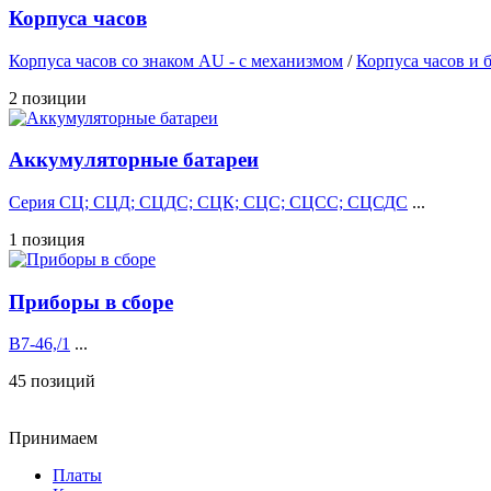
Корпуса часов
Корпуса часов cо знаком AU - с механизмом
/
Корпуса часов и 
2 позиции
Аккумуляторные батареи
Серия СЦ; СЦД; СЦДС; СЦК; СЦС; СЦСС; СЦСДС
...
1 позиция
Приборы в сборе
В7-46,/1
...
45 позиций
Принимаем
Платы