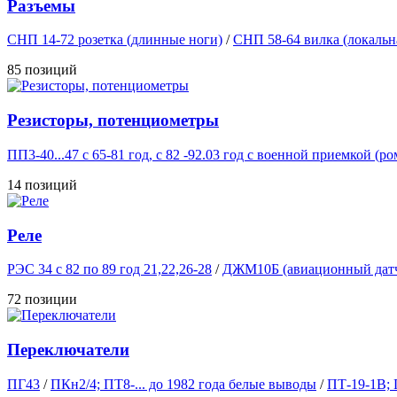
Разъемы
СНП 14-72 розетка (длинные ноги)
/
СНП 58-64 вилка (локальн
85 позиций
Резисторы, потенциометры
ПП3-40...47 с 65-81 год, с 82 -92.03 год с военной приемкой (ро
14 позиций
Реле
РЭС 34 с 82 по 89 год 21,22,26-28
/
ДЖМ10Б (авиационный дат
72 позиции
Переключатели
ПГ43
/
ПКн2/4; ПТ8-... до 1982 года белые выводы
/
ПТ-19-1В; 