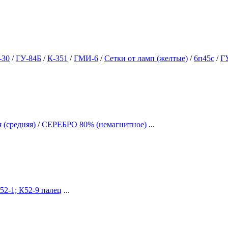
-30
/
ГУ-84Б
/
К-351
/
ГМИ-6
/
Сетки от ламп (желтые)
/
6п45с
/
Г
 (средняя)
/
СЕРЕБРО 80% (немагнитное)
...
52-1; К52-9 палец
...