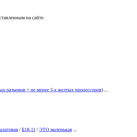
ставленным на сайте.
х разъемов + не менее 3-х желтых процессоров)
...
алатовая
/
Б18-11
/
ЭТО маленькая
...