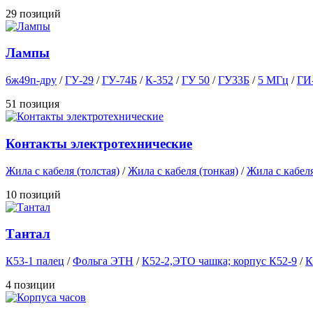
29 позиций
Лампы
6ж49п-дру
/
ГУ-29
/
ГУ-74Б
/
К-352
/
ГУ 50
/
ГУ33Б
/
5 МГц
/
ГИ
51 позиция
Контакты электротехнические
Жила с кабеля (толстая)
/
Жила с кабеля (тонкая)
/
Жила с кабеля
10 позиций
Тантал
К53-1 палец
/
Фольга ЭТН
/
К52-2,ЭТО чашка; корпус К52-9
/
К
4 позиции