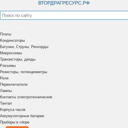
ВТОРДРАГРЕСУРС.РФ
и подобные
130,133 и подобные 14 ног 2/подложки
130,133 и подобные 14 ног б/подложек
130,133 и подобные 14 ног с/подложкой
Карта сайта
130,133 и подобные 16 ног б/подложек
Платы
130,133 и подобные 16 ног с/подложкой
Конденсаторы
133ИД3; 556РТ7-1 и подобные 24 ноги с/подложкой
Бегунки, Струны, Реохорды
Микросхемы
140 и подобные 12 ног (без ног -20%)
Транзисторы, диоды
140 и подобные 8 ног (без ног -20%)
Разъемы
142ЕН1,2, НД1-5 и подобные
Резисторы, потенциометры
142ЕН3,5,8,9 и подобные 4 ноги
Реле
142ЕН3,5,8,9 и подобные 8 ног
Переключатели
1801 и подобные 48 ног
Лампы
1801 и подобные 68 ног
Контакты электротехнические
217НТ и подобные с желтой крышкой
Тантал
Корпуса часов
218 и подобные залитая подложка (с жёлтыми выводами)
Аккумуляторные батареи
235УВ и подобные
Приборы в сборе
286ЕП3