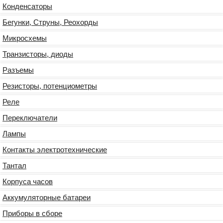
Конденсаторы
Бегунки, Струны, Реохорды
Микросхемы
Транзисторы, диоды
Разъемы
Резисторы, потенциометры
Реле
Переключатели
Лампы
Контакты электротехнические
Тантал
Корпуса часов
Аккумуляторные батареи
Приборы в сборе