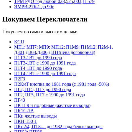
ТРМ РДО год любой 028,525,003,П-579
ЭМРВ-27Б-1 до 90г
Покупаем Переключатели
Покупаем по самым высоким ценам:
КСП
МП1; МП7; МП9; МП12; П1М9; П1М12; П2М-1,
Д301,Д303,Д306,Д311(цена договорная)
П1Т3-1ВТ до 1990 года
П1Т3-1ВТ с 1990 до 1991 года
П1Т4-1ВТ до 1990 года
П1Т4-1ВТ с 1990 до 1991 года
П2Г3
П2КнТ кнопка до 1981 года (с 1981 года -50%)
ПГ2, ПГ5, ПГ7 до 1990 года
ПГ2, ПГ5, ПГ7 с 1990 до 1991 года
ПГ43
ПК11-9 и подобные (жёлтые выводы)
ПК1С-1В
ПКн желтые выводы
ПКН-150-1
ПКн2/4; ПТ8-... до 1982 года белые выводы
ППК2; ППК6