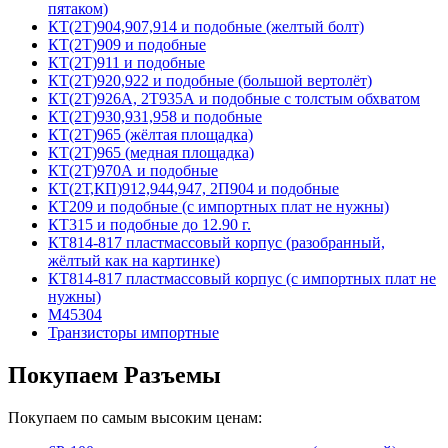
пятаком)
КТ(2Т)904,907,914 и подобные (желтый болт)
КТ(2Т)909 и подобные
КТ(2Т)911 и подобные
КТ(2Т)920,922 и подобные (большой вертолёт)
КТ(2Т)926А, 2Т935А и подобные с толстым обхватом
КТ(2Т)930,931,958 и подобные
КТ(2Т)965 (жёлтая площадка)
КТ(2Т)965 (медная площадка)
КТ(2Т)970А и подобные
КТ(2Т,КП)912,944,947, 2П904 и подобные
КТ209 и подобные (с импортных плат не нужны)
КТ315 и подобные до 12.90 г.
КТ814-817 пластмассовый корпус (разобранный,
жёлтый как на картинке)
КТ814-817 пластмассовый корпус (с импортных плат не
нужны)
М45304
Транзисторы импортные
Покупаем Разъемы
Покупаем по самым высоким ценам: