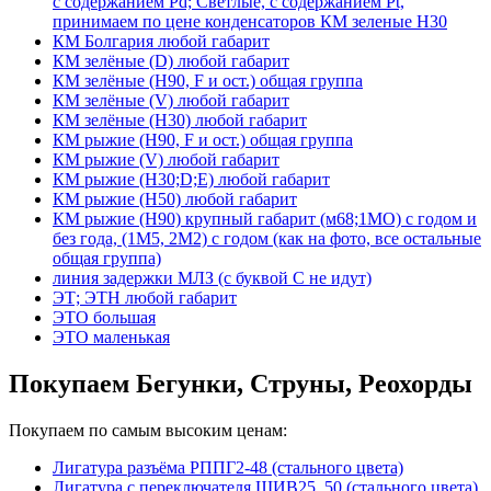
с содержанием Pd; Светлые, с содержанием Pt,
принимаем по цене конденсаторов КМ зеленые Н30
КМ Болгария любой габарит
КМ зелёные (D) любой габарит
КМ зелёные (H90, F и ост.) общая группа
КМ зелёные (V) любой габарит
КМ зелёные (Н30) любой габарит
КМ рыжие (H90, F и ост.) общая группа
КМ рыжие (V) любой габарит
КМ рыжие (Н30;D;E) любой габарит
КМ рыжие (Н50) любой габарит
КМ рыжие (Н90) крупный габарит (м68;1МО) с годом и
без года, (1М5, 2М2) с годом (как на фото, все остальные
общая группа)
линия задержки МЛЗ (с буквой С не идут)
ЭТ; ЭТН любой габарит
ЭТО большая
ЭТО маленькая
Покупаем Бегунки, Струны, Реохорды
Покупаем по самым высоким ценам:
Лигатура разъёма РППГ2-48 (стального цвета)
Лигатура с переключателя ШИВ25, 50 (стального цвета)