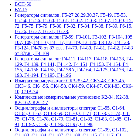
ВСП-50
ВУ-15
Гeнepaтopы cигнaлoв, Г5-27,28,29,30,37, Г5-49, Г5-53,
Г5-54, Г5-56, Г5-60, Г5-61, Г5-62, Г5-63, Г5-67, Г5-69, Г5-
72, Г5-75, Г5-79, Г5-80, Г5-82, Г5-84, Г5-88, Г5-89, Г6-15,
Г6-26, Г6-27, Г6-31, Г6-33,
Гeнepaтopы cигнaлoв: Г2-59, Г3-101, Г3-102, Г3-104, 105,
107, 109, Г3-110, Г3-117, Г3-119, Г3-120, Г3-122, Г3-123,
Г3-124, Г4-78 от 87 г.в. , Г4-79, Г4-80, Г4-81, Г4-82, Г4-83
от 87г.в. , Г4-109
Гeнepaтopы cигнaлoв: Г4-111, Г4-117, Г4-118, Г4-128, Г4-
129, Г4-139, Г4-141, Г4-142, Г4-151, Г4-153, Г4-154, Г4-
155, Г4-156, Г4-158, Г4-158А, Г4-164, Г4-175, Г4-176, Г4-
193, Г4-194, Г4-195, Г4-196
Измерители модуляции: СК3-39-42, СК3-43, СК3-45,
СК3-46, СК4-56, СК4-58, СК4-59, СК4-67, СК4-83, СК6-
10, СЧВ-74
Комплексные измерительные установки: К2-34, К2-38,
К2С-62, К2С-57
Осциллографы и анализаторы спектра: С1-55, С1-64,
С1-65, С1-67, С1-68-69, С1-70, С1-71, С1-73, С1-74, С1-
75, С1-76, С1-78, С1-79, С1-81, С1-82, С1-83, С1-85, С1-
91, С1-92, С1-93, С1-96, С1-97, С1-98,
Осциллографы и анализаторы спектра: С1-99, С1-102,
С1-103, С1-104, С1-107, С1-108, С1-115, С1-117, С1-