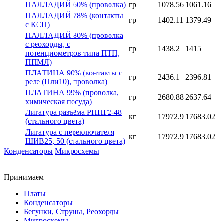
ПАЛЛАДИЙ 60% (проволка)
гр
1078.56
1061.16
ПАЛЛАДИЙ 78% (контакты
гр
1402.11
1379.49
с КСП)
ПАЛЛАДИЙ 80% (проволка
с реохорды, с
гр
1438.2
1415
потенциометров типа ПТП,
ППМЛ)
ПЛАТИНА 90% (контакты с
гр
2436.1
2396.81
реле (Пли10), проволка)
ПЛАТИНА 99% (проволка,
гр
2680.88
2637.64
химическая посуда)
Лигатура разъёма РППГ2-48
кг
17972.9
17683.02
(стального цвета)
Лигатура с переключателя
кг
17972.9
17683.02
ШИВ25, 50 (стального цвета)
Конденсаторы
Микросхемы
Принимаем
Платы
Конденсаторы
Бегунки, Струны, Реохорды
Микросхемы