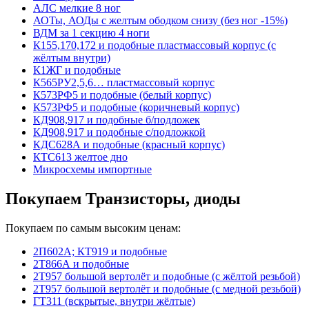
АЛС мелкие 8 ног
АОТы, АОДы с желтым ободком снизу (без ног -15%)
ВДМ за 1 секцию 4 ноги
К155,170,172 и подобные пластмассовый корпус (с
жёлтым внутри)
К1ЖГ и подобные
К565РУ2,5,6… пластмассовый корпус
К573РФ5 и подобные (белый корпус)
К573РФ5 и подобные (коричневый корпус)
КД908,917 и подобные б/подложек
КД908,917 и подобные с/подложкой
КДС628А и подобные (красный корпус)
КТС613 желтое дно
Микросхемы импортные
Покупаем Транзисторы, диоды
Покупаем по самым высоким ценам:
2П602А; КТ919 и подобные
2Т866А и подобные
2Т957 большой вертолёт и подобные (с жёлтой резьбой)
2Т957 большой вертолёт и подобные (с медной резьбой)
ГТ311 (вскрытые, внутри жёлтые)