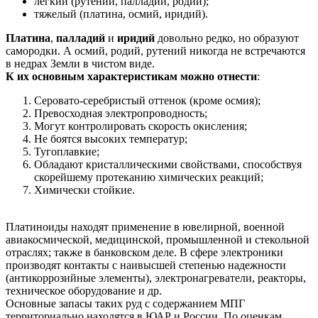
легкий (рутений, палладий, родий);
тяжелый (платина, осмий, иридий).
Платина
,
палладий
и
иридий
довольно редко, но образуют
самородки. А осмий, родий, рутений никогда не встречаются
в недрах Земли в чистом виде.
К их основным характеристикам можно отнести
:
Серовато-серебристый оттенок (кроме осмия);
Превосходная электропроводность;
Могут контролировать скорость окисления;
Не боятся высоких температур;
Тугоплавкие;
Обладают кристаллическими свойствами, способствуя
скорейшему протеканию химических реакций;
Химически стойкие.
Платиноиды находят применение в ювелирной, военной
авиакосмической, медицинской, промышленной и стекольной
отраслях; также в банковском деле. В сфере электроники
производят контакты с наивысшей степенью надежности
(антикоррозийные элементы), электронагреватели, реакторы,
техническое оборудование и др.
Основные запасы таких руд с содержанием МПГ
территориально находятся в ЮАР и России. По оценкам