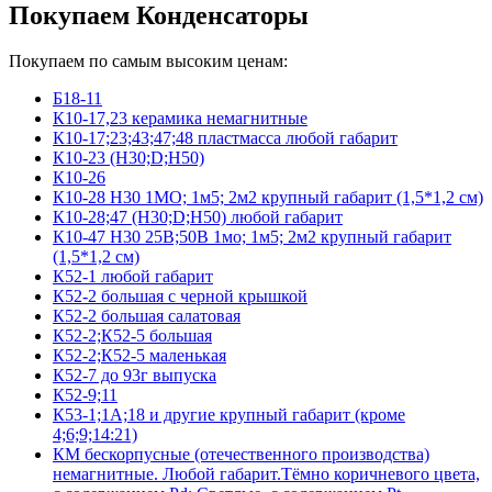
Покупаем Конденсаторы
Покупаем по самым высоким ценам:
Б18-11
К10-17,23 керамика немагнитные
К10-17;23;43;47;48 пластмасса любой габарит
К10-23 (Н30;D;Н50)
К10-26
К10-28 Н30 1МО; 1м5; 2м2 крупный габарит (1,5*1,2 см)
К10-28;47 (Н30;D;Н50) любой габарит
К10-47 Н30 25В;50В 1мо; 1м5; 2м2 крупный габарит
(1,5*1,2 см)
К52-1 любой габарит
К52-2 большая с черной крышкой
К52-2 большая салатовая
К52-2;К52-5 большая
К52-2;К52-5 маленькая
К52-7 до 93г выпуска
К52-9;11
К53-1;1А;18 и другие крупный габарит (кроме
4;6;9;14:21)
КМ бескорпусные (отечественного производства)
немагнитные. Любой габарит.Тёмно коричневого цвета,