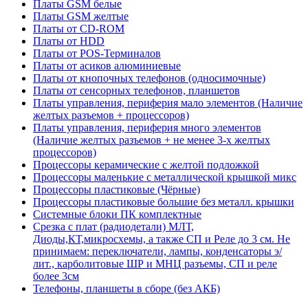
Платы GSM белые
Платы GSM желтые
Платы от CD-ROM
Платы от HDD
Платы от POS-Терминалов
Платы от асиков алюминиевые
Платы от кнопочных телефонов (односимочные)
Платы от сенсорных телефонов, планшетов
Платы управления, периферия мало элементов (Наличие
желтых разъемов + процессоров)
Платы управления, периферия много элементов
(Наличие желтых разъемов + не менее 3-х желтых
процессоров)
Процессоры керамические с желтой подложкой
Процессоры маленькие с металлической крышкой микс
Процессоры пластиковые (Чёрные)
Процессоры пластиковые большие без металл. крышки
Системные блоки ПК комплектные
Срезка с плат (радиодетали) МЛТ,
Диоды,КТ,микросхемы, а также СП и Реле до 3 см. Не
принимаем: переключатели, лампы, конденсаторы э/
лит., карболитовые ШР и МНЦ разъемы, СП и реле
более 3см
Телефоны, планшеты в сборе (без АКБ)