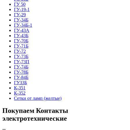
ГУ 50
ГУ-19-1
ГУ-29
ГУ-34Б
ГУ-34Б-1
ГУ-43А
ГУ-43Б
ГУ-70Б
ГУ-71Б
ГУ-72
ГУ-73Б
ГУ-73П
ГУ-74Б
ГУ-78Б
ГУ-84Б
ГУ33Б
К-351
К-352
Сетки от ламп (желтые)
Покупаем Контакты
электротехнические