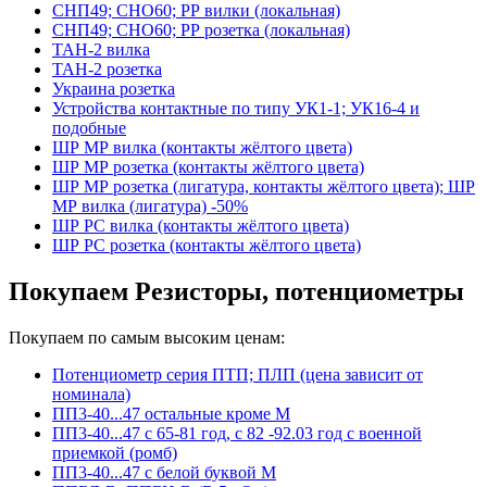
СНП49; СНО60; РР вилки (локальная)
СНП49; СНО60; РР розетка (локальная)
ТАН-2 вилка
ТАН-2 розетка
Украина розетка
Устройства контактные по типу УК1-1; УК16-4 и
подобные
ШР МР вилка (контакты жёлтого цвета)
ШР МР розетка (контакты жёлтого цвета)
ШР МР розетка (лигатура, контакты жёлтого цвета); ШР
МР вилка (лигатура) -50%
ШР РС вилка (контакты жёлтого цвета)
ШР РС розетка (контакты жёлтого цвета)
Покупаем Резисторы, потенциометры
Покупаем по самым высоким ценам:
Потенциометр серия ПТП; ПЛП (цена зависит от
номинала)
ПП3-40...47 остальные кроме М
ПП3-40...47 с 65-81 год, с 82 -92.03 год с военной
приемкой (ромб)
ПП3-40...47 с белой буквой М