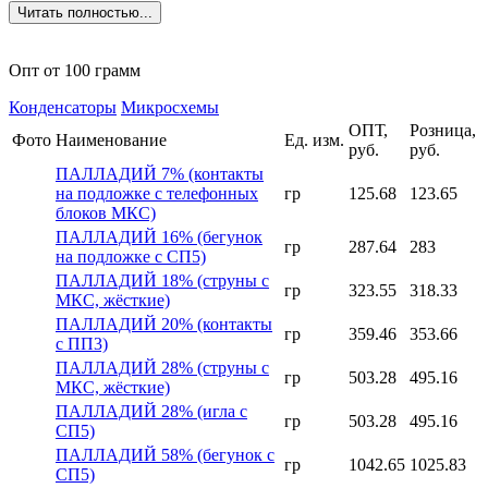
Читать полностью...
Опт от 100 грамм
Конденсаторы
Микросхемы
ОПТ,
Розница,
Фото
Наименование
Ед. изм.
руб.
руб.
ПАЛЛАДИЙ 7% (контакты
на подложке с телефонных
гр
125.68
123.65
блоков МКС)
ПАЛЛАДИЙ 16% (бегунок
гр
287.64
283
на подложке с СП5)
ПАЛЛАДИЙ 18% (струны с
гр
323.55
318.33
МКС, жёсткие)
ПАЛЛАДИЙ 20% (контакты
гр
359.46
353.66
с ПП3)
ПАЛЛАДИЙ 28% (струны с
гр
503.28
495.16
МКС, жёсткие)
ПАЛЛАДИЙ 28% (игла с
гр
503.28
495.16
СП5)
ПАЛЛАДИЙ 58% (бегунок с
гр
1042.65
1025.83
СП5)