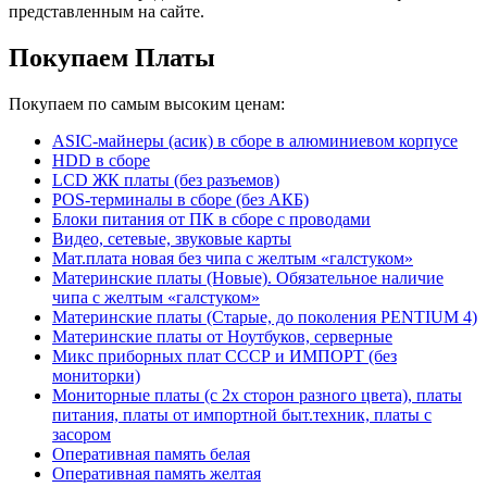
представленным на сайте.
Покупаем Платы
Покупаем по самым высоким ценам:
ASIC-майнеры (асик) в сборе в алюминиевом корпусе
HDD в сборе
LCD ЖК платы (без разъемов)
POS-терминалы в сборе (без АКБ)
Блоки питания от ПК в сборе с проводами
Видео, сетевые, звуковые карты
Мат.плата новая без чипа с желтым «галстуком»
Материнские платы (Новые). Обязательное наличие
чипа с желтым «галстуком»
Материнские платы (Старые, до поколения PENTIUM 4)
Материнские платы от Ноутбуков, серверные
Микс приборных плат СССР и ИМПОРТ (без
мониторки)
Мониторные платы (с 2х сторон разного цвета), платы
питания, платы от импортной быт.техник, платы с
засором
Оперативная память белая
Оперативная память желтая