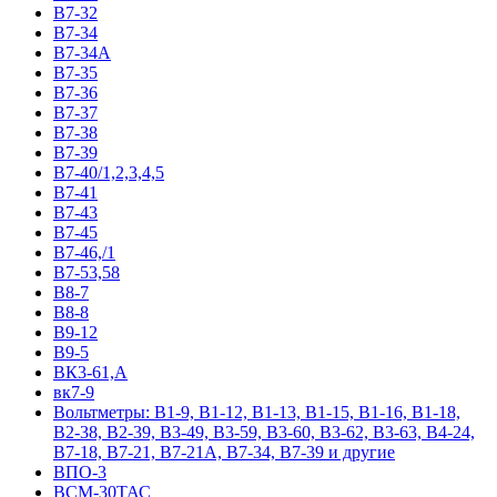
В7-32
В7-34
В7-34А
В7-35
В7-36
В7-37
В7-38
В7-39
В7-40/1,2,3,4,5
В7-41
В7-43
В7-45
В7-46,/1
В7-53,58
В8-7
В8-8
В9-12
В9-5
ВК3-61,А
вк7-9
Вольтметры: В1-9, В1-12, В1-13, В1-15, В1-16, В1-18,
В2-38, В2-39, В3-49, В3-59, В3-60, В3-62, В3-63, В4-24,
В7-18, В7-21, В7-21А, В7-34, В7-39 и другие
ВПО-3
ВСМ-30ТАС