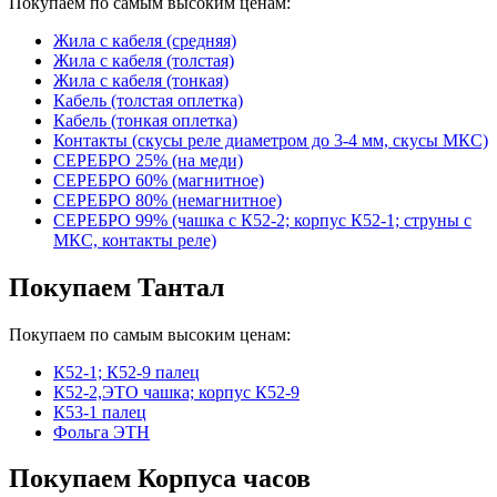
Покупаем по самым высоким ценам:
Жила с кабеля (средняя)
Жила с кабеля (толстая)
Жила с кабеля (тонкая)
Кабель (толстая оплетка)
Кабель (тонкая оплетка)
Контакты (скусы реле диаметром до 3-4 мм, скусы МКС)
СЕРЕБРО 25% (на меди)
СЕРЕБРО 60% (магнитное)
СЕРЕБРО 80% (немагнитное)
СЕРЕБРО 99% (чашка с К52-2; корпус К52-1; струны с
МКС, контакты реле)
Покупаем Тантал
Покупаем по самым высоким ценам:
К52-1; К52-9 палец
К52-2,ЭТО чашка; корпус К52-9
К53-1 палец
Фольга ЭТН
Покупаем Корпуса часов