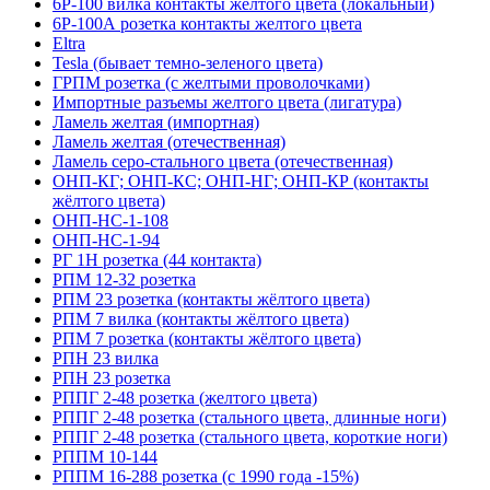
6Р-100 вилка контакты желтого цвета (локальный)
6Р-100А розетка контакты желтого цвета
Eltra
Tesla (бывает темно-зеленого цвета)
ГРПМ розетка (с желтыми проволочками)
Импортные разъемы желтого цвета (лигатура)
Ламель желтая (импортная)
Ламель желтая (отечественная)
Ламель серо-стального цвета (отечественная)
ОНП-КГ; ОНП-КС; ОНП-НГ; ОНП-КР (контакты
жёлтого цвета)
ОНП-НС-1-108
ОНП-НС-1-94
РГ 1Н розетка (44 контакта)
РПМ 12-32 розетка
РПМ 23 розетка (контакты жёлтого цвета)
РПМ 7 вилка (контакты жёлтого цвета)
РПМ 7 розетка (контакты жёлтого цвета)
РПН 23 вилка
РПН 23 розетка
РППГ 2-48 розетка (желтого цвета)
РППГ 2-48 розетка (стального цвета, длинные ноги)
РППГ 2-48 розетка (стального цвета, короткие ноги)
РППМ 10-144
РППМ 16-288 розетка (с 1990 года -15%)