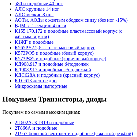
580 и подобные 40 ног
АЛС крупные 14 ног
АЛС мелкие 8 ног
АОТы, АОДы с желтым ободком снизу (без ног -15%)
ВДМ за 1 секцию 4 ноги
К155,170,172 и подобные пластмассовый корпус (с
жёлтым внутри)
К1ЖГ и подобные
К565РУ2,5,6… пластмассовый корпус
К573РФ5 и подобные (белый корпус)
К573РФ5 и подобные (коричневый корпус)
КД908,917 и подобные б/подложек
КД908,917 и подобные с/подложкой
КДС628А и подобные (красный корпус)
КТС613 желтое дно
Микросхемы импортные
Покупаем Транзисторы, диоды
Покупаем по самым высоким ценам:
2П602А; КТ919 и подобные
2Т866А и подобные
2Т957 большой вертолёт и подобные (с жёлтой резьбой)