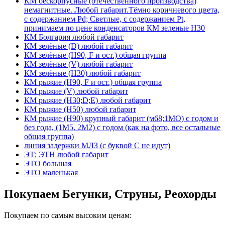
КМ бескорпусные (отечественного производства)
немагнитные. Любой габарит.Тёмно коричневого цвета,
с содержанием Pd; Светлые, с содержанием Pt,
принимаем по цене конденсаторов КМ зеленые Н30
КМ Болгария любой габарит
КМ зелёные (D) любой габарит
КМ зелёные (H90, F и ост.) общая группа
КМ зелёные (V) любой габарит
КМ зелёные (Н30) любой габарит
КМ рыжие (H90, F и ост.) общая группа
КМ рыжие (V) любой габарит
КМ рыжие (Н30;D;E) любой габарит
КМ рыжие (Н50) любой габарит
КМ рыжие (Н90) крупный габарит (м68;1МО) с годом и
без года, (1М5, 2М2) с годом (как на фото, все остальные
общая группа)
линия задержки МЛЗ (с буквой С не идут)
ЭТ; ЭТН любой габарит
ЭТО большая
ЭТО маленькая
Покупаем Бегунки, Струны, Реохорды
Покупаем по самым высоким ценам: