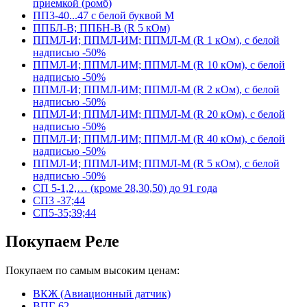
приемкой (ромб)
ПП3-40...47 с белой буквой М
ППБЛ-В; ППБН-В (R 5 кОм)
ППМЛ-И; ППМЛ-ИМ; ППМЛ-М (R 1 кОм), с белой
надписью -50%
ППМЛ-И; ППМЛ-ИМ; ППМЛ-М (R 10 кОм), с белой
надписью -50%
ППМЛ-И; ППМЛ-ИМ; ППМЛ-М (R 2 кОм), с белой
надписью -50%
ППМЛ-И; ППМЛ-ИМ; ППМЛ-М (R 20 кОм), с белой
надписью -50%
ППМЛ-И; ППМЛ-ИМ; ППМЛ-М (R 40 кОм), с белой
надписью -50%
ППМЛ-И; ППМЛ-ИМ; ППМЛ-М (R 5 кОм), с белой
надписью -50%
СП 5-1,2,… (кроме 28,30,50) до 91 года
СП3 -37;44
СП5-35;39;44
Покупаем Реле
Покупаем по самым высоким ценам:
ВКЖ (Авиационный датчик)
ВПГ-62