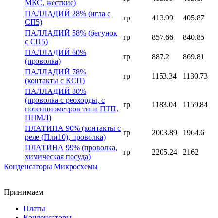
МКС, жёсткие)
ПАЛЛАДИЙ 28% (игла с
гр
413.99
405.87
СП5)
ПАЛЛАДИЙ 58% (бегунок
гр
857.66
840.85
с СП5)
ПАЛЛАДИЙ 60%
гр
887.2
869.81
(проволка)
ПАЛЛАДИЙ 78%
гр
1153.34
1130.73
(контакты с КСП)
ПАЛЛАДИЙ 80%
(проволка с реохорды, с
гр
1183.04
1159.84
потенциометров типа ПТП,
ППМЛ)
ПЛАТИНА 90% (контакты с
гр
2003.89
1964.6
реле (Пли10), проволка)
ПЛАТИНА 99% (проволка,
гр
2205.24
2162
химическая посуда)
Конденсаторы
Микросхемы
Принимаем
Платы
Конденсаторы