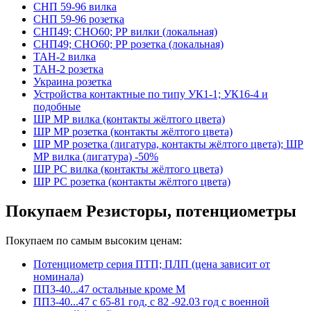
СНП 59-96 вилка
СНП 59-96 розетка
СНП49; СНО60; РР вилки (локальная)
СНП49; СНО60; РР розетка (локальная)
ТАН-2 вилка
ТАН-2 розетка
Украина розетка
Устройства контактные по типу УК1-1; УК16-4 и
подобные
ШР МР вилка (контакты жёлтого цвета)
ШР МР розетка (контакты жёлтого цвета)
ШР МР розетка (лигатура, контакты жёлтого цвета); ШР
МР вилка (лигатура) -50%
ШР РС вилка (контакты жёлтого цвета)
ШР РС розетка (контакты жёлтого цвета)
Покупаем Резисторы, потенциометры
Покупаем по самым высоким ценам:
Потенциометр серия ПТП; ПЛП (цена зависит от
номинала)
ПП3-40...47 остальные кроме М
ПП3-40...47 с 65-81 год, с 82 -92.03 год с военной