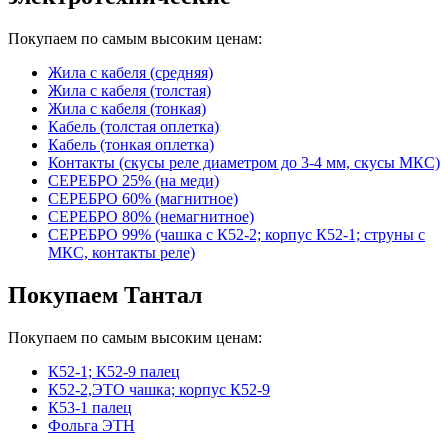
Покупаем по самым высоким ценам:
Жила с кабеля (средняя)
Жила с кабеля (толстая)
Жила с кабеля (тонкая)
Кабель (толстая оплетка)
Кабель (тонкая оплетка)
Контакты (скусы реле диаметром до 3-4 мм, скусы МКС)
СЕРЕБРО 25% (на меди)
СЕРЕБРО 60% (магнитное)
СЕРЕБРО 80% (немагнитное)
СЕРЕБРО 99% (чашка с К52-2; корпус К52-1; струны с
МКС, контакты реле)
Покупаем Тантал
Покупаем по самым высоким ценам:
К52-1; К52-9 палец
К52-2,ЭТО чашка; корпус К52-9
К53-1 палец
Фольга ЭТН