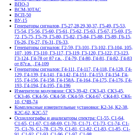
ВПО-3
ВСМ-30ТАС
ВСП-50
ВУ-15
Гeнepaтopы cигнaлoв, Г5-27,28,29,30,37, Г5-49, Г5-53,
Г5-54, Г5-56, Г5-60, Г5-61, Г5-62, Г5-63, Г5-67, Г5-69, Г5-
72, Г5-75, Г5-79, Г5-80, Г5-82, Г5-84, Г5-88, Г5-89, Г6-15,
Г6-26, Г6-27, Г6-31, Г6-33,
Гeнepaтopы cигнaлoв: Г2-59, Г3-101, Г3-102, Г3-104, 105,
107, 109, Г3-110, Г3-117, Г3-119, Г3-120, Г3-122, Г3-123,
Г3-124, Г4-78 от 87 г.в. , Г4-79, Г4-80, Г4-81, Г4-82, Г4-83
от 87г.в. , Г4-109
Гeнepaтopы cигнaлoв: Г4-111, Г4-117, Г4-118, Г4-128, Г4-
129, Г4-139, Г4-141, Г4-142, Г4-151, Г4-153, Г4-154, Г4-
155, Г4-156, Г4-158, Г4-158А, Г4-164, Г4-175, Г4-176, Г4-
193, Г4-194, Г4-195, Г4-196
Измерители модуляции: СК3-39-42, СК3-43, СК3-45,
СК3-46, СК4-56, СК4-58, СК4-59, СК4-67, СК4-83, СК6-
10, СЧВ-74
Комплексные измерительные установки: К2-34, К2-38,
К2С-62, К2С-57
Осциллографы и анализаторы спектра: С1-55, С1-64,
С1-65, С1-67, С1-68-69, С1-70, С1-71, С1-73, С1-74, С1-
75, С1-76, С1-78, С1-79, С1-81, С1-82, С1-83, С1-85, С1-
91, С1-92, С1-93, С1-96, С1-97, С1-98,