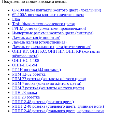
Покупаем по самым высоким ценам:
6Р-100 вилка контакты желтого цвета (локальный)
6Р-100А розетка контакты желтого цвета
Eltra
Tesla (бывает темно-зеленого цвета)
ГРПМ розетка (с желтыми проволочками)
Импортные разъемы желтого цвета (лигатура)
Ламель желтая (импортная)
Ламель желтая (отечественная)
Ламель серо-стального цвета (отечественная)
ОНП-КГ; ОНП-КС; ОНП-НГ; ОНП-КР (контакты
жёлтого цвета)
ОНП-НС-1-108
ОНП-НС-1-94
РГ 1Н розетка (44 контакта)
РПМ 12-32 розетка
РПМ 23 розетка (контакты жёлтого цвета)
РПМ 7 вилка (контакты жёлтого цвета)
РПМ 7 розетка (контакты жёлтого цвета)
РПН 23 вилка
РПН 23 розетка
РППГ 2-48 розетка (желтого цвета)
РППГ 2-48 розетка (стального цвета, длинные ноги)
РППГ 2-48 розетка (стального цвета, короткие ноги)