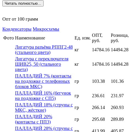
Читать полностью...
Опт от 100 грамм
Конденсаторы
Микросхемы
ОПТ,
Розница,
Фото
Наименование
Ед. изм.
руб.
руб.
Лигатура разъёма РППГ2-48
кг
14784.16
14494.28
(стального цвета)
Лигатура с переключателя
ШИВ25, 50 (стального
кг
14784.16
14494.28
цвета)
ПАЛЛАДИЙ 7% (контакты
на подложке с телефонных
гр
103.38
101.36
блоков МКС)
ПАЛЛАДИЙ 16% (бегунок
гр
236.61
231.97
на подложке с СП5)
ПАЛЛАДИЙ 18% (струны с
гр
266.14
260.93
МКС, жёсткие)
ПАЛЛАДИЙ 20%
гр
295.68
289.89
(контакты с ПП3)
ПАЛЛАДИЙ 28% (струны с
гр
413.99
405.87