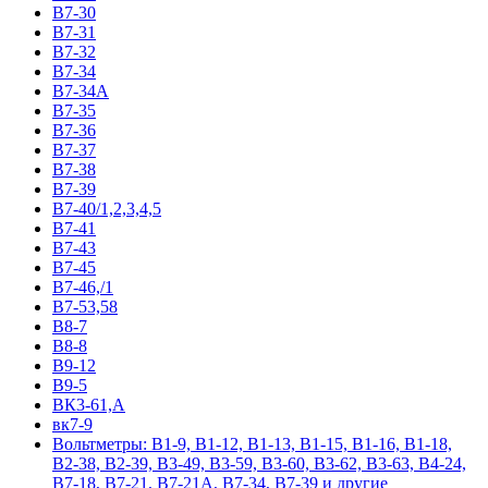
В7-30
В7-31
В7-32
В7-34
В7-34А
В7-35
В7-36
В7-37
В7-38
В7-39
В7-40/1,2,3,4,5
В7-41
В7-43
В7-45
В7-46,/1
В7-53,58
В8-7
В8-8
В9-12
В9-5
ВК3-61,А
вк7-9
Вольтметры: В1-9, В1-12, В1-13, В1-15, В1-16, В1-18,
В2-38, В2-39, В3-49, В3-59, В3-60, В3-62, В3-63, В4-24,
В7-18, В7-21, В7-21А, В7-34, В7-39 и другие