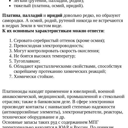
легкий (рутений, палладий, родий);
тяжелый (платина, осмий, иридий).
Платина
,
палладий
и
иридий
довольно редко, но образуют
самородки. А осмий, родий, рутений никогда не встречаются
в недрах Земли в чистом виде.
К их основным характеристикам можно отнести
:
Серовато-серебристый оттенок (кроме осмия);
Превосходная электропроводность;
Могут контролировать скорость окисления;
Не боятся высоких температур;
Тугоплавкие;
Обладают кристаллическими свойствами, способствуя
скорейшему протеканию химических реакций;
Химически стойкие.
Платиноиды находят применение в ювелирной, военной
авиакосмической, медицинской, промышленной и стекольной
отраслях; также в банковском деле. В сфере электроники
производят контакты с наивысшей степенью надежности
(антикоррозийные элементы), электронагреватели, реакторы,
техническое оборудование и др.
Основные запасы таких руд с содержанием МПГ
территориально находятся в ЮАР и России. По оценкам