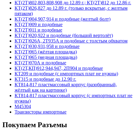
КТ(2Т)802,803,808,908 до 12.89 г.; КТ(2Т)812 до 12.86 г.
КТ(2Т)826,827 до 12.89 г. (только вскрытые, с желтым
пятаком)
КТ(2Т)904,907,914 и подобные (желтый болт)
КТ(2Т)909 и подобные
КТ(2Т)911 и подобные
КТ(2Т)920,922 и подобные (большой вертолёт)
КТ(2Т)926А, 2Т935А и подобные с толстым обхватом
КТ(2Т)930,931,958 и подобные
КТ(2Т)965 (жёлтая площадка)
КТ(2Т)965 (медная площадка)
КТ(2Т)970А и подобные
КТ(2Т,КП)912,944,947, 2П904 и подобные
КТ209 и подобные (с импортных плат не нужны)
КТ315 и подобные до 12.90 г.
КТ814-817 пластмассовый корпус (разобранный,
жёлтый как на картинке)
КТ814-817 пластмассовый корпус (с импортных плат не
нужны)
М45304
Транзисторы импортные
Покупаем Разъемы