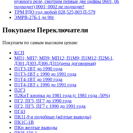
нужного реле, смотрим первые две цифры 0601, 06
подходит) 0001; 0002 не подходят!
ТРМ РДО год любой 028,525,003,П-579
ЭМРВ-27Б-1 до 90г
Покупаем Переключатели
Покупаем по самым высоким ценам:
КСП
МП1; МП7; МП9; МП12; П1М9; П1М12; П2М-1,
Д301,Д303,Д306,Д311(цена договорная)
П1Т3-1ВТ до 1990 года
П1Т3-1ВТ с 1990 до 1991 года
П1Т4-1ВТ до 1990 года
П1Т4-1ВТ с 1990 до 1991 года
П2Г3
П2КнТ кнопка до 1981 года (с 1981 года -50%)
ПГ2, ПГ5, ПГ7 до 1990 года
ПГ2, ПГ5, ПГ7 с 1990 до 1991 года
ПГ43
ПК11-9 и подобные (жёлтые выводы)
ПК1С-1В
ПКн желтые выводы
ПКН-150-1