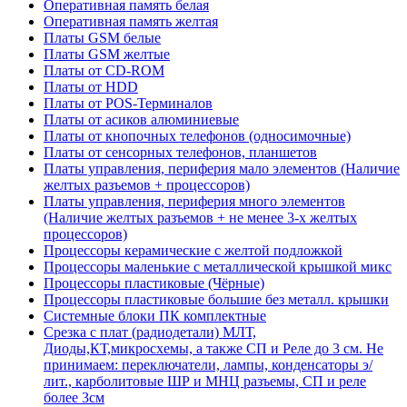
Оперативная память белая
Оперативная память желтая
Платы GSM белые
Платы GSM желтые
Платы от CD-ROM
Платы от HDD
Платы от POS-Терминалов
Платы от асиков алюминиевые
Платы от кнопочных телефонов (односимочные)
Платы от сенсорных телефонов, планшетов
Платы управления, периферия мало элементов (Наличие
желтых разъемов + процессоров)
Платы управления, периферия много элементов
(Наличие желтых разъемов + не менее 3-х желтых
процессоров)
Процессоры керамические с желтой подложкой
Процессоры маленькие с металлической крышкой микс
Процессоры пластиковые (Чёрные)
Процессоры пластиковые большие без металл. крышки
Системные блоки ПК комплектные
Срезка с плат (радиодетали) МЛТ,
Диоды,КТ,микросхемы, а также СП и Реле до 3 см. Не
принимаем: переключатели, лампы, конденсаторы э/
лит., карболитовые ШР и МНЦ разъемы, СП и реле
более 3см