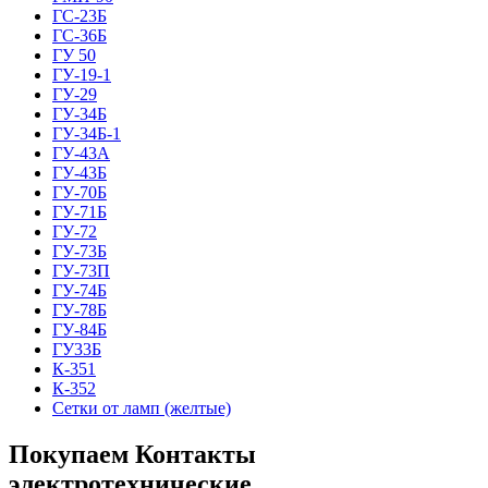
ГС-23Б
ГС-36Б
ГУ 50
ГУ-19-1
ГУ-29
ГУ-34Б
ГУ-34Б-1
ГУ-43А
ГУ-43Б
ГУ-70Б
ГУ-71Б
ГУ-72
ГУ-73Б
ГУ-73П
ГУ-74Б
ГУ-78Б
ГУ-84Б
ГУ33Б
К-351
К-352
Сетки от ламп (желтые)
Покупаем Контакты
электротехнические