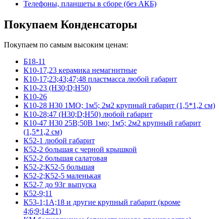
Телефоны, планшеты в сборе (без АКБ)
Покупаем Конденсаторы
Покупаем по самым высоким ценам:
Б18-11
К10-17,23 керамика немагнитные
К10-17;23;43;47;48 пластмасса любой габарит
К10-23 (Н30;D;Н50)
К10-26
К10-28 Н30 1МО; 1м5; 2м2 крупный габарит (1,5*1,2 см)
К10-28;47 (Н30;D;Н50) любой габарит
К10-47 Н30 25В;50В 1мо; 1м5; 2м2 крупный габарит
(1,5*1,2 см)
К52-1 любой габарит
К52-2 большая с черной крышкой
К52-2 большая салатовая
К52-2;К52-5 большая
К52-2;К52-5 маленькая
К52-7 до 93г выпуска
К52-9;11
К53-1;1А;18 и другие крупный габарит (кроме
4;6;9;14:21)