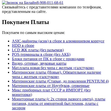
8-908-011-68-61
Связывайтесь с представителями компании по телефонам,
представленным на сайте.
Покупаем Платы
Покупаем по самым высоким ценам:
ASIC-майнеры (асик) в сборе в алюминиевом корпусе
HDD в сборе
LCD ЖК платы (без разъемов)
POS-терминалы в сборе (без АКБ)
Блоки питания от ПК в сборе с проводами
Видео, сетевые, звуковые карты
Мат.плата новая без чипа с желтым «галстуком»
Материнские платы (Новые). Обязательное наличие
чипа с желтым «галстуком»
Материнские платы (Старые, до поколения PENTIUM 4)
Материнские платы от Ноутбуков, серверные
Микс приборных плат СССР и ИМПОРТ (без
мониторки)
Мониторные платы (с 2х сторон разного цвета), платы
питания, платы от импортной быт.техник, платы с
засором