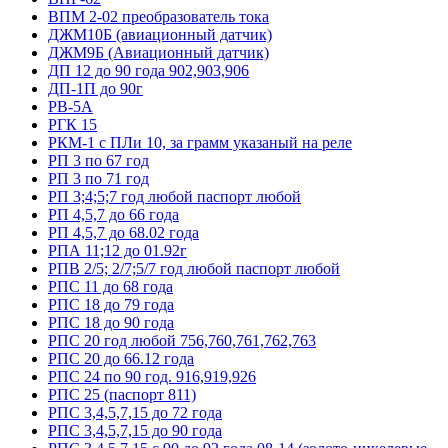
ВПМ 2-02 преобразователь тока
ДЖМ10Б (авиационный датчик)
ДЖМ9Б (Авиационный датчик)
ДП 12 до 90 года 902,903,906
ДП-1П до 90г
РВ-5А
РГК 15
РКМ-1 с ПЛи 10, за грамм указаный на реле
РП 3 по 67 год
РП 3 по 71 год
РП 3;4;5;7 год любой паспорт любой
РП 4,5,7 до 66 года
РП 4,5,7 до 68.02 года
РПА 11;12 до 01.92г
РПВ 2/5; 2/7;5/7 год любой паспорт любой
РПС 11 до 68 года
РПС 18 до 79 года
РПС 18 до 90 года
РПС 20 год любой 756,760,761,762,763
РПС 20 до 66.12 года
РПС 24 по 90 год. 916,919,926
РПС 25 (паспорт 811)
РПС 3,4,5,7,15 до 72 года
РПС 3,4,5,7,15 до 90 года