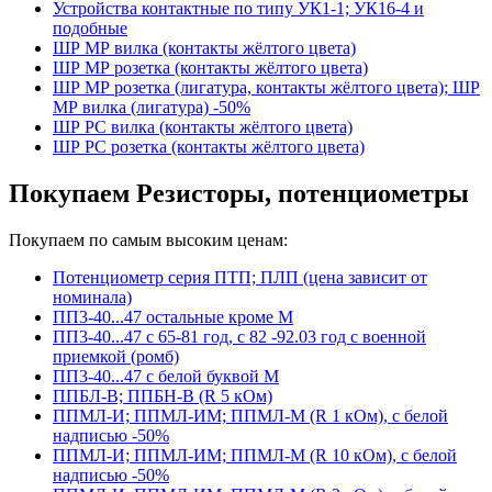
Устройства контактные по типу УК1-1; УК16-4 и
подобные
ШР МР вилка (контакты жёлтого цвета)
ШР МР розетка (контакты жёлтого цвета)
ШР МР розетка (лигатура, контакты жёлтого цвета); ШР
МР вилка (лигатура) -50%
ШР РС вилка (контакты жёлтого цвета)
ШР РС розетка (контакты жёлтого цвета)
Покупаем Резисторы, потенциометры
Покупаем по самым высоким ценам:
Потенциометр серия ПТП; ПЛП (цена зависит от
номинала)
ПП3-40...47 остальные кроме М
ПП3-40...47 с 65-81 год, с 82 -92.03 год с военной
приемкой (ромб)
ПП3-40...47 с белой буквой М
ППБЛ-В; ППБН-В (R 5 кОм)
ППМЛ-И; ППМЛ-ИМ; ППМЛ-М (R 1 кОм), с белой
надписью -50%
ППМЛ-И; ППМЛ-ИМ; ППМЛ-М (R 10 кОм), с белой
надписью -50%