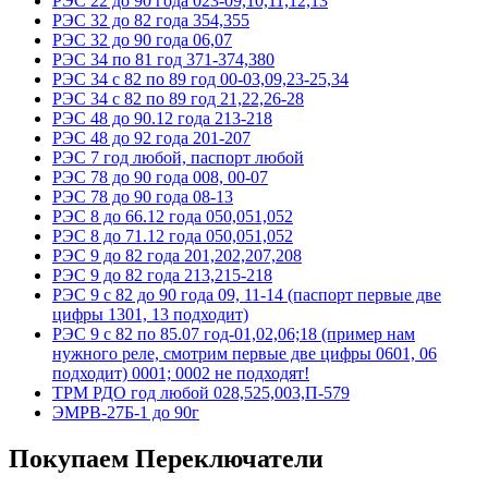
РЭС 22 до 90 года 023-09,10,11,12,13
РЭС 32 до 82 года 354,355
РЭС 32 до 90 года 06,07
РЭС 34 по 81 год 371-374,380
РЭС 34 с 82 по 89 год 00-03,09,23-25,34
РЭС 34 с 82 по 89 год 21,22,26-28
РЭС 48 до 90.12 года 213-218
РЭС 48 до 92 года 201-207
РЭС 7 год любой, паспорт любой
РЭС 78 до 90 года 008, 00-07
РЭС 78 до 90 года 08-13
РЭС 8 до 66.12 года 050,051,052
РЭС 8 до 71.12 года 050,051,052
РЭС 9 до 82 года 201,202,207,208
РЭС 9 до 82 года 213,215-218
РЭС 9 с 82 до 90 года 09, 11-14 (паспорт первые две
цифры 1301, 13 подходит)
РЭС 9 с 82 по 85.07 год-01,02,06;18 (пример нам
нужного реле, смотрим первые две цифры 0601, 06
подходит) 0001; 0002 не подходят!
ТРМ РДО год любой 028,525,003,П-579
ЭМРВ-27Б-1 до 90г
Покупаем Переключатели