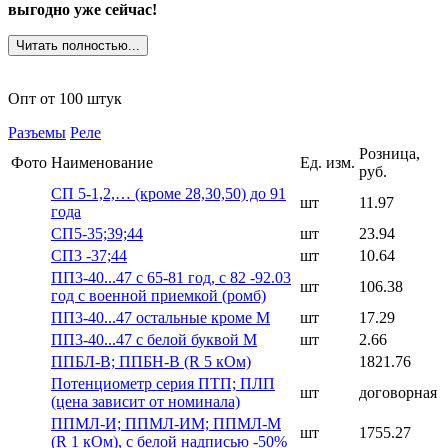
выгодно уже сейчас!
Читать полностью...
Опт от 100 штук
Разъемы
Реле
Розница,
Фото
Наименование
Ед. изм.
руб.
СП 5-1,2,… (кроме 28,30,50) до 91
шт
11.97
года
СП5-35;39;44
шт
23.94
СП3 -37;44
шт
10.64
ПП3-40...47 с 65-81 год, с 82 -92.03
шт
106.38
год с военной приемкой (ромб)
ПП3-40...47 остальные кроме М
шт
17.29
ПП3-40...47 с белой буквой М
шт
2.66
ППБЛ-В; ППБН-В (R 5 кОм)
1821.76
Потенциометр серия ПТП; ПЛП
шт
договорная
(цена зависит от номинала)
ППМЛ-И; ППМЛ-ИМ; ППМЛ-М
шт
1755.27
(R 1 кОм), с белой надписью -50%