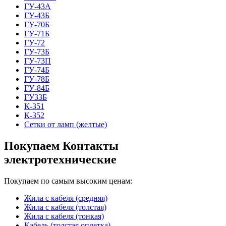
ГУ-43А
ГУ-43Б
ГУ-70Б
ГУ-71Б
ГУ-72
ГУ-73Б
ГУ-73П
ГУ-74Б
ГУ-78Б
ГУ-84Б
ГУ33Б
К-351
К-352
Сетки от ламп (желтые)
Покупаем Контакты
электротехнические
Покупаем по самым высоким ценам:
Жила с кабеля (средняя)
Жила с кабеля (толстая)
Жила с кабеля (тонкая)
Кабель (толстая оплетка)