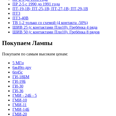
ПР 2-5 с 1990 до 1991 года
ПТ-19-1В; ПТ-25-1В; ПТ-27-1В; ПТ-29-1В
ПТ3
ПТ3-40В
ТВ 1-2 только со схемой (4 контакта -50%)
ШИВ 25 (с контактами Пли10). Гребёнка 4 ряда
ШИВ 50 (с контактами Пли10). Гребёнка 8 рядов
Покупаем Лампы
Покупаем по самым высоким ценам:
5 МГц
6ж49п-дру
6п45с
ГИ-18БМ
ГИ-19Б
ГИ-30
ГИ-36
ГМИ - 24Б - 5
ГМИ-10
ГМИ-11
ГМИ-14Б
ГМИ-20