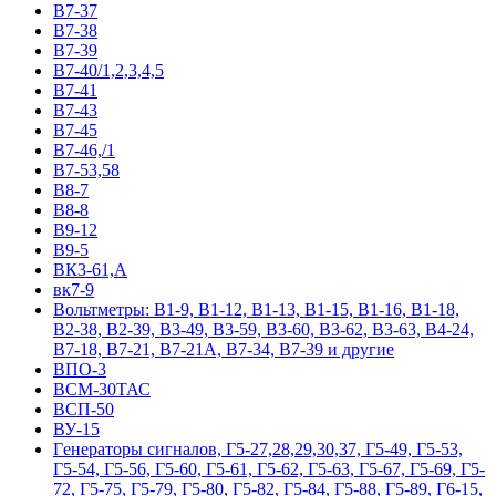
В7-37
В7-38
В7-39
В7-40/1,2,3,4,5
В7-41
В7-43
В7-45
В7-46,/1
В7-53,58
В8-7
В8-8
В9-12
В9-5
ВК3-61,А
вк7-9
Вольтметры: В1-9, В1-12, В1-13, В1-15, В1-16, В1-18,
В2-38, В2-39, В3-49, В3-59, В3-60, В3-62, В3-63, В4-24,
В7-18, В7-21, В7-21А, В7-34, В7-39 и другие
ВПО-3
ВСМ-30ТАС
ВСП-50
ВУ-15
Гeнepaтopы cигнaлoв, Г5-27,28,29,30,37, Г5-49, Г5-53,
Г5-54, Г5-56, Г5-60, Г5-61, Г5-62, Г5-63, Г5-67, Г5-69, Г5-
72, Г5-75, Г5-79, Г5-80, Г5-82, Г5-84, Г5-88, Г5-89, Г6-15,