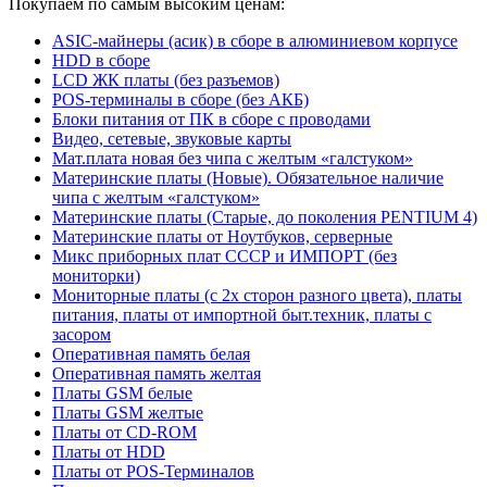
Покупаем по самым высоким ценам:
ASIC-майнеры (асик) в сборе в алюминиевом корпусе
HDD в сборе
LCD ЖК платы (без разъемов)
POS-терминалы в сборе (без АКБ)
Блоки питания от ПК в сборе с проводами
Видео, сетевые, звуковые карты
Мат.плата новая без чипа с желтым «галстуком»
Материнские платы (Новые). Обязательное наличие
чипа с желтым «галстуком»
Материнские платы (Старые, до поколения PENTIUM 4)
Материнские платы от Ноутбуков, серверные
Микс приборных плат СССР и ИМПОРТ (без
мониторки)
Мониторные платы (с 2х сторон разного цвета), платы
питания, платы от импортной быт.техник, платы с
засором
Оперативная память белая
Оперативная память желтая
Платы GSM белые
Платы GSM желтые
Платы от CD-ROM
Платы от HDD
Платы от POS-Терминалов