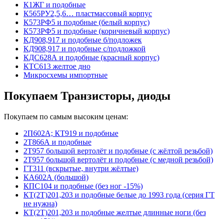
К1ЖГ и подобные
К565РУ2,5,6… пластмассовый корпус
К573РФ5 и подобные (белый корпус)
К573РФ5 и подобные (коричневый корпус)
КД908,917 и подобные б/подложек
КД908,917 и подобные с/подложкой
КДС628А и подобные (красный корпус)
КТС613 желтое дно
Микросхемы импортные
Покупаем Транзисторы, диоды
Покупаем по самым высоким ценам:
2П602А; КТ919 и подобные
2Т866А и подобные
2Т957 большой вертолёт и подобные (с жёлтой резьбой)
2Т957 большой вертолёт и подобные (с медной резьбой)
ГТ311 (вскрытые, внутри жёлтые)
КА602А (большой)
КПС104 и подобные (без ног -15%)
КТ(2Т)201,203 и подобные белые до 1993 года (серия ГТ
не нужна)
КТ(2Т)201,203 и подобные желтые длинные ноги (без