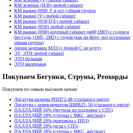
КМ зелёные (Н30) любой габарит
КМ рыжие (H90, F и ост.) общая группа
КМ рыжие (V) любой габарит
КМ рыжие (Н30;D;E) любой габарит
КМ рыжие (Н50) любой габарит
КМ рыжие (Н90) крупный габарит (м68;1МО) с годом и
без года, (1М5, 2М2) с годом (как на фото, все остальные
общая группа)
линия задержки МЛЗ (с буквой С не идут)
ЭТ; ЭТН любой габарит
ЭТО большая
ЭТО маленькая
Покупаем Бегунки, Струны, Реохорды
Покупаем по самым высоким ценам:
Лигатура разъёма РППГ2-48 (стального цвета)
Лигатура с переключателя ШИВ25, 50 (стального цвета)
ПАЛЛАДИЙ 16% (бегунок на подложке с СП5)
ПАЛЛАДИЙ 18% (струны с МКС, жёсткие)
ПАЛЛАДИЙ 20% (контакты с ПП3)
ПАЛЛАДИЙ 28% (игла с СП5)
ПАЛЛАДИЙ 28% (струны с МКС, жёсткие)