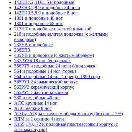
142ЕН1,2, НД1-5 и подобные
142ЕН3,5,8,9 и подобные 4 ноги
142ЕН3,5,8,9 и подобные 8 ног
1801 и подобные 48 ног
1801 и подобные 68 ног
217НТ и подобные с желтой крышкой
218 и подобные залитая подложка (с жёлтыми
выводами)
235УВ и подобные
286ЕП3
435УВ и подобные (с жёлтым ободком)
537РУ3Б 18 ног б/подложек
556РТ5 и подобные 24 ноги б/подложек
564 и подобные 14 ног (торец)
564 и подобные 14 ног (торец) с 1990 года
565РУ1,2 керамический корпус
565РУ3 керамический корпус
565РУ5 с желтой крышкой
580 и подобные 40 ног
АЛС крупные 14 ног
АЛС мелкие 8 ног
АОТы, АОДы с желтым ободком снизу (без ног -15%)
ВДМ за 1 секцию 4 ноги
К155,170,172 и подобные пластмассовый корпус (с
жёлтым внутри)