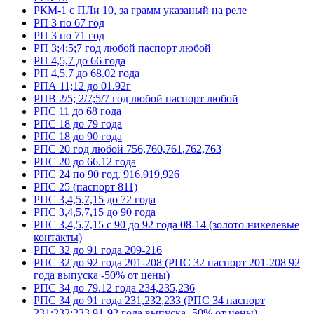
РКМ-1 с ПЛи 10, за грамм указаный на реле
РП 3 по 67 год
РП 3 по 71 год
РП 3;4;5;7 год любой паспорт любой
РП 4,5,7 до 66 года
РП 4,5,7 до 68.02 года
РПА 11;12 до 01.92г
РПВ 2/5; 2/7;5/7 год любой паспорт любой
РПС 11 до 68 года
РПС 18 до 79 года
РПС 18 до 90 года
РПС 20 год любой 756,760,761,762,763
РПС 20 до 66.12 года
РПС 24 по 90 год. 916,919,926
РПС 25 (паспорт 811)
РПС 3,4,5,7,15 до 72 года
РПС 3,4,5,7,15 до 90 года
РПС 3,4,5,7,15 с 90 до 92 года 08-14 (золото-никелевые
контакты)
РПС 32 до 91 года 209-216
РПС 32 до 92 года 201-208 (РПС 32 паспорт 201-208 92
года выпуска -50% от цены)
РПС 34 до 79.12 года 234,235,236
РПС 34 до 91 года 231,232,233 (РПС 34 паспорт
231;232;233 91-92 года выпуска -50% от цены)