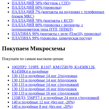
ПАЛЛАДИЙ 58% (бегунок с СП5)
ПАЛЛАДИЙ 60% (проволка)
ПАЛЛАДИЙ 7% (контакты на подложке с телефонных
блоков МКС)
ПАЛЛАДИЙ 78% (контакты с КСП)
ПАЛЛАДИЙ 80% (проволка с реохорды, с
потенциометров типа ПТП, ППМЛ)
ПЛАТИНА 90% (контакты с реле (Пли10), проволка)
ПЛАТИНА 99% (проволка, химическая посуда)
Покупаем Микросхемы
Покупаем по самым высоким ценам:
1002ПР2, 519РЕ, К1107, КМ155ИД9, К145ИК12Б,
К145ИК4 и подобные
130,133 и подобные 14 ног 2/подложки
130,133 и подобные 14 ног б/подложек
130,133 и подобные 14 ног с/подложкой
130,133 и подобные 16 ног б/подложек
130,133 и подобные 16 ног с/подложкой
133ИД3; 556РТ7-1 и подобные 24 ноги с/подложкой
140 и подобные 12 ног (без ног -20%)
140 и подобные 8 ног (без ног -20%)