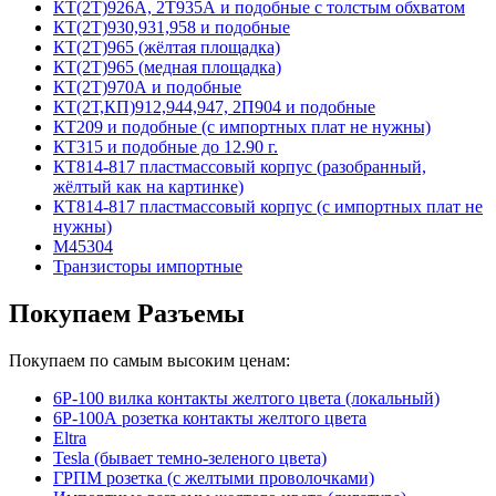
КТ(2Т)926А, 2Т935А и подобные с толстым обхватом
КТ(2Т)930,931,958 и подобные
КТ(2Т)965 (жёлтая площадка)
КТ(2Т)965 (медная площадка)
КТ(2Т)970А и подобные
КТ(2Т,КП)912,944,947, 2П904 и подобные
КТ209 и подобные (с импортных плат не нужны)
КТ315 и подобные до 12.90 г.
КТ814-817 пластмассовый корпус (разобранный,
жёлтый как на картинке)
КТ814-817 пластмассовый корпус (с импортных плат не
нужны)
М45304
Транзисторы импортные
Покупаем Разъемы
Покупаем по самым высоким ценам:
6Р-100 вилка контакты желтого цвета (локальный)
6Р-100А розетка контакты желтого цвета
Eltra
Tesla (бывает темно-зеленого цвета)
ГРПМ розетка (с желтыми проволочками)