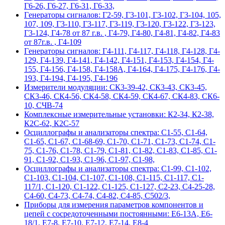
Г6-26, Г6-27, Г6-31, Г6-33,
Гeнepaтopы cигнaлoв: Г2-59, Г3-101, Г3-102, Г3-104, 105,
107, 109, Г3-110, Г3-117, Г3-119, Г3-120, Г3-122, Г3-123,
Г3-124, Г4-78 от 87 г.в. , Г4-79, Г4-80, Г4-81, Г4-82, Г4-83
от 87г.в. , Г4-109
Гeнepaтopы cигнaлoв: Г4-111, Г4-117, Г4-118, Г4-128, Г4-
129, Г4-139, Г4-141, Г4-142, Г4-151, Г4-153, Г4-154, Г4-
155, Г4-156, Г4-158, Г4-158А, Г4-164, Г4-175, Г4-176, Г4-
193, Г4-194, Г4-195, Г4-196
Измерители модуляции: СК3-39-42, СК3-43, СК3-45,
СК3-46, СК4-56, СК4-58, СК4-59, СК4-67, СК4-83, СК6-
10, СЧВ-74
Комплексные измерительные установки: К2-34, К2-38,
К2С-62, К2С-57
Осциллографы и анализаторы спектра: С1-55, С1-64,
С1-65, С1-67, С1-68-69, С1-70, С1-71, С1-73, С1-74, С1-
75, С1-76, С1-78, С1-79, С1-81, С1-82, С1-83, С1-85, С1-
91, С1-92, С1-93, С1-96, С1-97, С1-98,
Осциллографы и анализаторы спектра: С1-99, С1-102,
С1-103, С1-104, С1-107, С1-108, С1-115, С1-117, С1-
117/1, С1-120, С1-122, С1-125, С1-127, С2-23, С4-25-28,
С4-60, С4-73, С4-74, С4-82, С4-85, С502/3,
Приборы для измерения параметров компонентов и
цепей с сосредоточенными постоянными: Е6-13А, Е6-
18/1, Е7-8, Е7-10, Е7-12, Е7-14, Е8-4