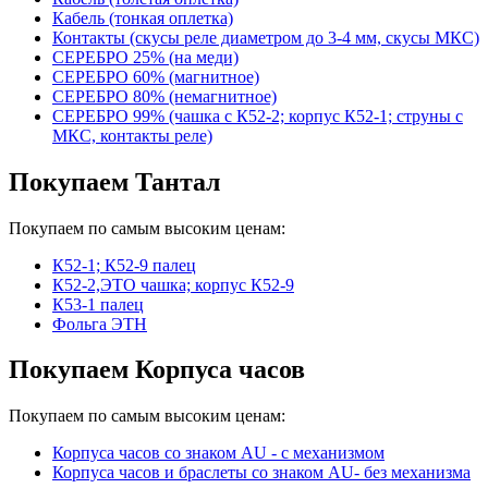
Кабель (тонкая оплетка)
Контакты (скусы реле диаметром до 3-4 мм, скусы МКС)
СЕРЕБРО 25% (на меди)
СЕРЕБРО 60% (магнитное)
СЕРЕБРО 80% (немагнитное)
СЕРЕБРО 99% (чашка с К52-2; корпус К52-1; струны с
МКС, контакты реле)
Покупаем Тантал
Покупаем по самым высоким ценам:
К52-1; К52-9 палец
К52-2,ЭТО чашка; корпус К52-9
К53-1 палец
Фольга ЭТН
Покупаем Корпуса часов
Покупаем по самым высоким ценам:
Корпуса часов cо знаком AU - с механизмом
Корпуса часов и браслеты со знаком AU- без механизма