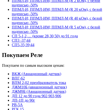
ППМЛ-И; ППМЛ-ИМ; ППМЛ-М (R 2 кОм), с белой
надписью -50%
ППМЛ-И; ППМЛ-ИМ; ППМЛ-М (R 20 кОм), с белой
надписью -50%
ППМЛ-И; ППМЛ-ИМ; ППМЛ-М (R 40 кОм), с белой
надписью -50%
ППМЛ-И; ППМЛ-ИМ; ППМЛ-М (R 5 кОм), с белой
надписью -50%
СП 5-1,2,… (кроме 28,30,50) до 91 года
СП3 -37;44
СП5-35;39;44
Покупаем Реле
Покупаем по самым высоким ценам:
ВКЖ (Авиационный датчик)
ВПГ-62
ВПМ 2-02 преобразователь тока
ДЖМ10Б (авиационный датчик)
ДЖМ9Б (Авиационный датчик)
ДП 12 до 90 года 902,903,906
ДП-1П до 90г
РВ-5А
РГК 15