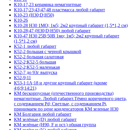
К10-17,23 керамика немагнитные
К10-17;23;43;47;48 пластмасса любой габарит
К10-23 (Н30;D;Н50)
К10-26
К10-28 Н30 1МО; 1м5; 2м2 крупный габарит (1,5*1,2 см)
К10-28;47 (Н30;D;Н50) любой габарит
К10-47 Н30 25В;50В 1мо; 1м5; 2м2 крупный габарит
(1,5*1,2 см)
К52-1 любой габарит
К52-2 большая с черной крышкой
К52-2 большая салатовая
К52-2;К52-5 большая
К52-2;К52-5 маленькая
К52-7 до 93г выпуска
К52-9;11
К53-1;1А;18 и другие крупный габарит (кроме
4;6;9;14:21)
КМ бескорпусные (отечественного производства)
немагнитные. Любой габарит.Тёмно коричневого цвета,
с содержанием Pd; Светлые, с содержанием Pt,
принимаем по цене конденсаторов КМ зеленые Н30
КМ Болгария любой габарит
КМ зелёные (D) любой габарит
КМ зелёные (H90, F и ост.) общая группа
КМ зелёные (V) любой габарит