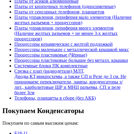
Платы от асиков алюминиевые
Платы от кнопочных телефонов (односимочные)
Платы от сенсорных телефонов, планшетов
Платы управления, периферия мало элементов (Наличие
желтых разъемов + процессоров)
Платы управления, периферия много элементов
(Наличие желтых разъемов + не менее 3-х желтых
процессоров)
Процессоры керамические с желтой подложкой
Процессоры маленькие с металлической крышкой микс
Процессоры пластиковые (Чёрные)
Процессоры пластиковые большие без металл. крышки
Системные блоки ПК комплектные
Срезка с плат (радиодетали) МЛТ,
Диоды,КТ,микросхемы, а также СП и Реле до 3 см. Не
принимаем: переключатели, лампы, конденсаторы э/
лит., карболитовые ШР и МНЦ разъемы, СП и реле
более 3см
Телефоны, планшеты в сборе (без АКБ)
Покупаем Конденсаторы
Покупаем по самым высоким ценам:
Б18-11