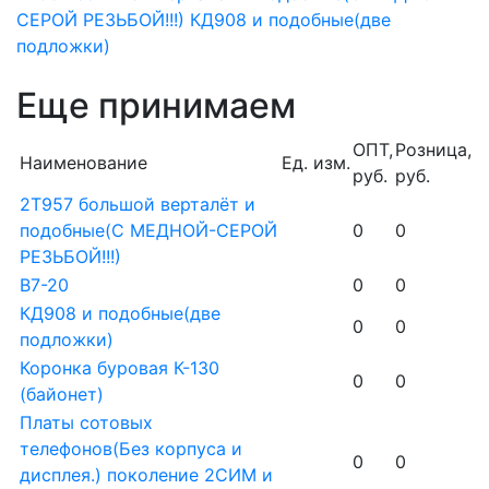
СЕРОЙ РЕЗЬБОЙ!!!)
КД908 и подобные(две
подложки)
Еще принимаем
ОПТ,
Розница,
Наименование
Ед. изм.
руб.
руб.
2Т957 большой верталёт и
подобные(С МЕДНОЙ-СЕРОЙ
0
0
РЕЗЬБОЙ!!!)
В7-20
0
0
КД908 и подобные(две
0
0
подложки)
Коронка буровая К-130
0
0
(байонет)
Платы сотовых
телефонов(Без корпуса и
0
0
дисплея.) поколение 2СИМ и