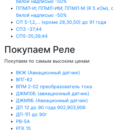
белой надписью -50%
ППМЛ-И; ППМЛ-ИМ; ППМЛ-М (R 5 кОм), с
белой надписью -50%
СП 5-1,2,… (кроме 28,30,50) до 91 года
СП3 -37;44
СП5-35;39;44
Покупаем Реле
Покупаем по самым высоким ценам:
ВКЖ (Авиационный датчик)
ВПГ-62
ВПМ 2-02 преобразователь тока
ДЖМ10Б (авиационный датчик)
ДЖМ9Б (Авиационный датчик)
ДП 12 до 90 года 902,903,906
ДП-1П до 90г
РВ-5А
РГК 15