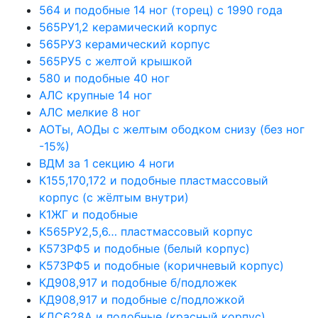
564 и подобные 14 ног (торец) с 1990 года
565РУ1,2 керамический корпус
565РУ3 керамический корпус
565РУ5 с желтой крышкой
580 и подобные 40 ног
АЛС крупные 14 ног
АЛС мелкие 8 ног
АОТы, АОДы с желтым ободком снизу (без ног
-15%)
ВДМ за 1 секцию 4 ноги
К155,170,172 и подобные пластмассовый
корпус (с жёлтым внутри)
К1ЖГ и подобные
К565РУ2,5,6… пластмассовый корпус
К573РФ5 и подобные (белый корпус)
К573РФ5 и подобные (коричневый корпус)
КД908,917 и подобные б/подложек
КД908,917 и подобные с/подложкой
КДС628А и подобные (красный корпус)