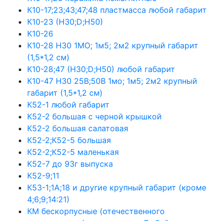
К10-17;23;43;47;48 пластмасса любой габарит
К10-23 (Н30;D;Н50)
К10-26
К10-28 Н30 1МО; 1м5; 2м2 крупный габарит
(1,5*1,2 см)
К10-28;47 (Н30;D;Н50) любой габарит
К10-47 Н30 25В;50В 1мо; 1м5; 2м2 крупный
габарит (1,5*1,2 см)
К52-1 любой габарит
К52-2 большая с черной крышкой
К52-2 большая салатовая
К52-2;К52-5 большая
К52-2;К52-5 маленькая
К52-7 до 93г выпуска
К52-9;11
К53-1;1А;18 и другие крупный габарит (кроме
4;6;9;14:21)
КМ бескорпусные (отечественного