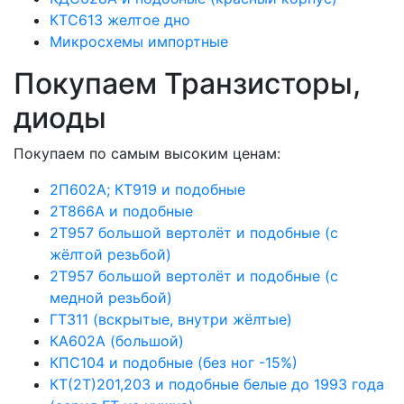
КТС613 желтое дно
Микросхемы импортные
Покупаем Транзисторы,
диоды
Покупаем по самым высоким ценам:
2П602А; КТ919 и подобные
2Т866А и подобные
2Т957 большой вертолёт и подобные (с
жёлтой резьбой)
2Т957 большой вертолёт и подобные (с
медной резьбой)
ГТ311 (вскрытые, внутри жёлтые)
КА602А (большой)
КПС104 и подобные (без ног -15%)
КТ(2Т)201,203 и подобные белые до 1993 года