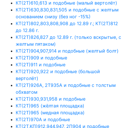
КТ(2Т)610,613 и подобные (малый вертолёт)
КТ(2Т)630,830,831,505 и подобные с желтым
основанием снизу (без ног -15%)
КТ(2Т)802,803,808,908 до 12.89 г.; КТ(2Т)812
до 12.86 г.
КТ(2Т)826,827 до 12.89 г. (только вскрытые, с
желтым пятаком)
КТ(2Т)904,907,914 и подобные (желтый болт)
КТ(2Т)909 и подобные
КТ(2Т)911 и подобные
КТ(2Т)920,922 и подобные (большой
вертолёт)
КТ(2Т)926А, 2Т935А и подобные с толстым
обхватом
КТ(2Т)930,931,958 и подобные
КТ(2Т)965 (жёлтая площадка)
КТ(2Т)965 (медная площадка)
КТ(2Т)970А и подобные
КТ(2Т,КП)912,944,947, 2П904 и подобные