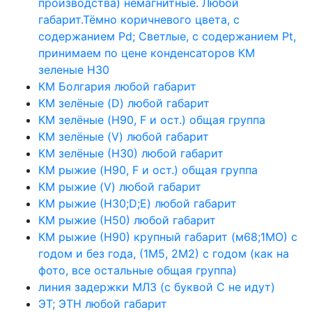
производства) немагнитные. Любой
габарит.Тёмно коричневого цвета, с
содержанием Pd; Светлые, с содержанием Pt,
принимаем по цене конденсаторов КМ
зеленые Н30
КМ Болгария любой габарит
КМ зелёные (D) любой габарит
КМ зелёные (H90, F и ост.) общая группа
КМ зелёные (V) любой габарит
КМ зелёные (Н30) любой габарит
КМ рыжие (H90, F и ост.) общая группа
КМ рыжие (V) любой габарит
КМ рыжие (Н30;D;E) любой габарит
КМ рыжие (Н50) любой габарит
КМ рыжие (Н90) крупный габарит (м68;1МО) с
годом и без года, (1М5, 2М2) с годом (как на
фото, все остальные общая группа)
линия задержки МЛЗ (с буквой С не идут)
ЭТ; ЭТН любой габарит