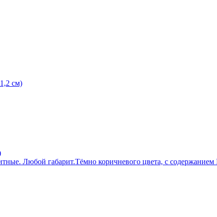
1,2 см)
)
тные. Любой габарит.Тёмно коричневого цвета, с содержанием P