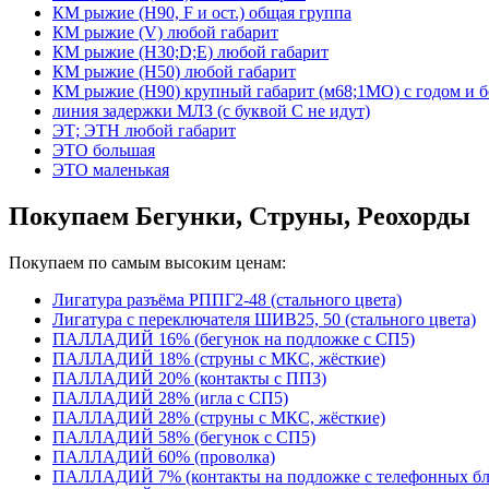
КМ рыжие (H90, F и ост.) общая группа
КМ рыжие (V) любой габарит
КМ рыжие (Н30;D;E) любой габарит
КМ рыжие (Н50) любой габарит
КМ рыжие (Н90) крупный габарит (м68;1МО) с годом и без
линия задержки МЛЗ (с буквой С не идут)
ЭТ; ЭТН любой габарит
ЭТО большая
ЭТО маленькая
Покупаем Бегунки, Струны, Реохорды
Покупаем по самым высоким ценам:
Лигатура разъёма РППГ2-48 (стального цвета)
Лигатура с переключателя ШИВ25, 50 (стального цвета)
ПАЛЛАДИЙ 16% (бегунок на подложке с СП5)
ПАЛЛАДИЙ 18% (струны с МКС, жёсткие)
ПАЛЛАДИЙ 20% (контакты с ПП3)
ПАЛЛАДИЙ 28% (игла с СП5)
ПАЛЛАДИЙ 28% (струны с МКС, жёсткие)
ПАЛЛАДИЙ 58% (бегунок с СП5)
ПАЛЛАДИЙ 60% (проволка)
ПАЛЛАДИЙ 7% (контакты на подложке с телефонных б