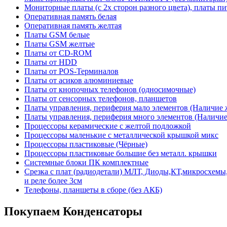
Мониторные платы (с 2х сторон разного цвета), платы пи
Оперативная память белая
Оперативная память желтая
Платы GSM белые
Платы GSM желтые
Платы от CD-ROM
Платы от HDD
Платы от POS-Терминалов
Платы от асиков алюминиевые
Платы от кнопочных телефонов (односимочные)
Платы от сенсорных телефонов, планшетов
Платы управления, периферия мало элементов (Наличие 
Платы управления, периферия много элементов (Наличие 
Процессоры керамические с желтой подложкой
Процессоры маленькие с металлической крышкой микс
Процессоры пластиковые (Чёрные)
Процессоры пластиковые большие без металл. крышки
Системные блоки ПК комплектные
Срезка с плат (радиодетали) МЛТ, Диоды,КТ,микросхемы,
и реле более 3см
Телефоны, планшеты в сборе (без АКБ)
Покупаем Конденсаторы