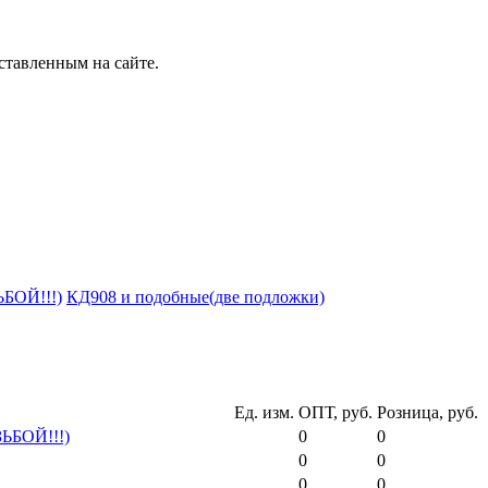
ставленным на сайте.
БОЙ!!!)
КД908 и подобные(две подложки)
Ед. изм.
ОПТ, руб.
Розница, руб.
ЬБОЙ!!!)
0
0
0
0
0
0