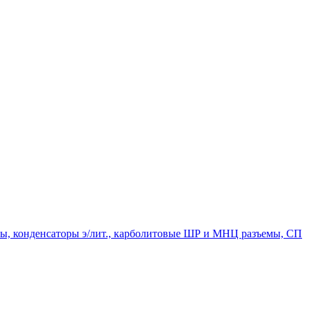
мпы, конденсаторы э/лит., карболитовые ШР и МНЦ разъемы, СП