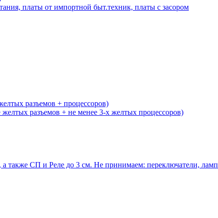
тания, платы от импортной быт.техник, платы с засором
желтых разъемов + процессоров)
желтых разъемов + не менее 3-х желтых процессоров)
 а также СП и Реле до 3 см. Не принимаем: переключатели, ла