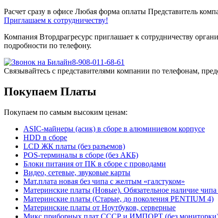
Расчет сразу в офисе
Любая форма оплаты
Представитель компа
Приглашаем к сотрудничеству!
Компания Втордрагресурс приглашает к сотрудничеству органи
подробности по телефону.
8-908-011-68-61
Связывайтесь с представителями компании по телефонам, пред
Покупаем Платы
Покупаем по самым высоким ценам:
ASIC-майнеры (асик) в сборе в алюминиевом корпусе
HDD в сборе
LCD ЖК платы (без разъемов)
POS-терминалы в сборе (без АКБ)
Блоки питания от ПК в сборе с проводами
Видео, сетевые, звуковые карты
Мат.плата новая без чипа с желтым «галстуком»
Материнские платы (Новые). Обязательное наличие чипа
Материнские платы (Старые, до поколения PENTIUM 4)
Материнские платы от Ноутбуков, серверные
Микс приборных плат СССР и ИМПОРТ (без мониторки