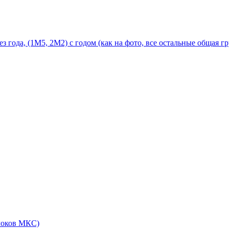
 года, (1М5, 2М2) с годом (как на фото, все остальные общая г
локов МКС)