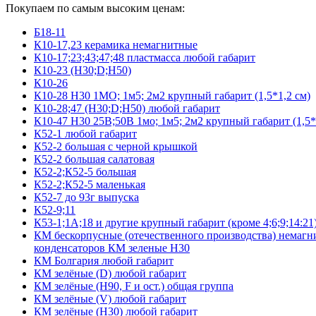
Покупаем по самым высоким ценам:
Б18-11
К10-17,23 керамика немагнитные
К10-17;23;43;47;48 пластмасса любой габарит
К10-23 (Н30;D;Н50)
К10-26
К10-28 Н30 1МО; 1м5; 2м2 крупный габарит (1,5*1,2 см)
К10-28;47 (Н30;D;Н50) любой габарит
К10-47 Н30 25В;50В 1мо; 1м5; 2м2 крупный габарит (1,5*
К52-1 любой габарит
К52-2 большая с черной крышкой
К52-2 большая салатовая
К52-2;К52-5 большая
К52-2;К52-5 маленькая
К52-7 до 93г выпуска
К52-9;11
К53-1;1А;18 и другие крупный габарит (кроме 4;6;9;14:21
КМ бескорпусные (отечественного производства) немагни
конденсаторов КМ зеленые Н30
КМ Болгария любой габарит
КМ зелёные (D) любой габарит
КМ зелёные (H90, F и ост.) общая группа
КМ зелёные (V) любой габарит
КМ зелёные (Н30) любой габарит