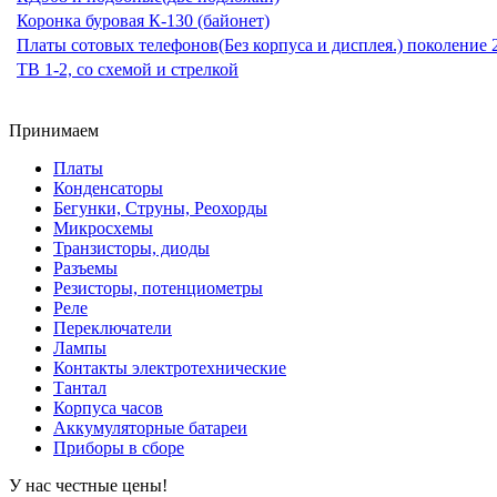
Коронка буровая К-130 (байонет)
Платы сотовых телефонов(Без корпуса и дисплея.) поколени
ТВ 1-2, со схемой и стрелкой
Принимаем
Платы
Конденсаторы
Бегунки, Струны, Реохорды
Микросхемы
Транзисторы, диоды
Разъемы
Резисторы, потенциометры
Реле
Переключатели
Лампы
Контакты электротехнические
Тантал
Корпуса часов
Аккумуляторные батареи
Приборы в сборе
У нас честные цены!