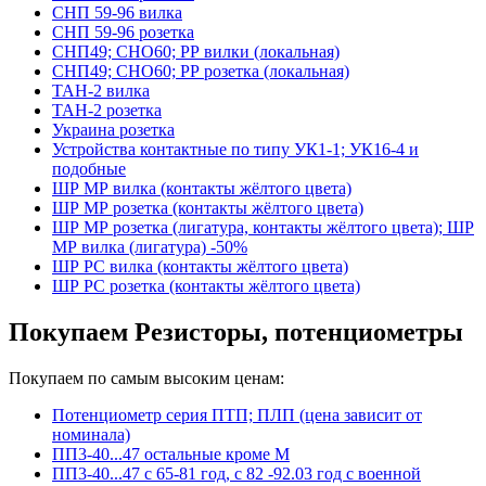
СНП 59-96 вилка
СНП 59-96 розетка
СНП49; СНО60; РР вилки (локальная)
СНП49; СНО60; РР розетка (локальная)
ТАН-2 вилка
ТАН-2 розетка
Украина розетка
Устройства контактные по типу УК1-1; УК16-4 и
подобные
ШР МР вилка (контакты жёлтого цвета)
ШР МР розетка (контакты жёлтого цвета)
ШР МР розетка (лигатура, контакты жёлтого цвета); ШР
МР вилка (лигатура) -50%
ШР РС вилка (контакты жёлтого цвета)
ШР РС розетка (контакты жёлтого цвета)
Покупаем Резисторы, потенциометры
Покупаем по самым высоким ценам:
Потенциометр серия ПТП; ПЛП (цена зависит от
номинала)
ПП3-40...47 остальные кроме М
ПП3-40...47 с 65-81 год, с 82 -92.03 год с военной