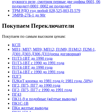
нужного реле, смотрим первые две цифры 0601, 06
подходит) 0001; 0002 не подходят!
ТРМ РДО год любой 028,525,003,П-579
ЭМРВ-27Б-1 до 90г
Покупаем Переключатели
Покупаем по самым высоким ценам:
КСП
МП1; МП7; МП9; МП12; П1М9; П1М12; П2М-1,
Д301,Д303,Д306,Д311(цена договорная)
П1Т3-1ВТ до 1990 года
П1Т3-1ВТ с 1990 до 1991 года
П1Т4-1ВТ до 1990 года
П1Т4-1ВТ с 1990 до 1991 года
П2Г3
П2КнТ кнопка до 1981 года (с 1981 года -50%)
ПГ2, ПГ5, ПГ7 до 1990 года
ПГ2, ПГ5, ПГ7 с 1990 до 1991 года
ПГ43
ПК11-9 и подобные (жёлтые выводы)
ПК1С-1В
ПКн желтые выводы