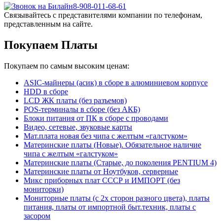
8-908-011-68-61
Связывайтесь с представителями компании по телефонам,
представленным на сайте.
Покупаем Платы
Покупаем по самым высоким ценам:
ASIC-майнеры (асик) в сборе в алюминиевом корпусе
HDD в сборе
LCD ЖК платы (без разъемов)
POS-терминалы в сборе (без АКБ)
Блоки питания от ПК в сборе с проводами
Видео, сетевые, звуковые карты
Мат.плата новая без чипа с желтым «галстуком»
Материнские платы (Новые). Обязательное наличие
чипа с желтым «галстуком»
Материнские платы (Старые, до поколения PENTIUM 4)
Материнские платы от Ноутбуков, серверные
Микс приборных плат СССР и ИМПОРТ (без
мониторки)
Мониторные платы (с 2х сторон разного цвета), платы
питания, платы от импортной быт.техник, платы с
засором