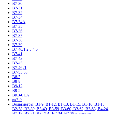
В7-30
В7-31
В7-32
В7-34
В7-34А
В7-35
В7-36
В7-37
В7-38
В7-39
В7-40/1,2,3,4,5
В7-41
В7-43
В7-45
В7-46,/1
В7-53,58
В8-7
В8-8
В9-12
В9-5
ВК3-61,А
вк7-9
Вольтметры: В1-9, В1-12, В1-13, В1-15, В1-16, В1-18,
В2-38, В2-39, В3-49, В3-59, В3-60, В3-62, В3-63, В4-24,
В7-18, В7-21, В7-21А, В7-34, В7-39 и другие