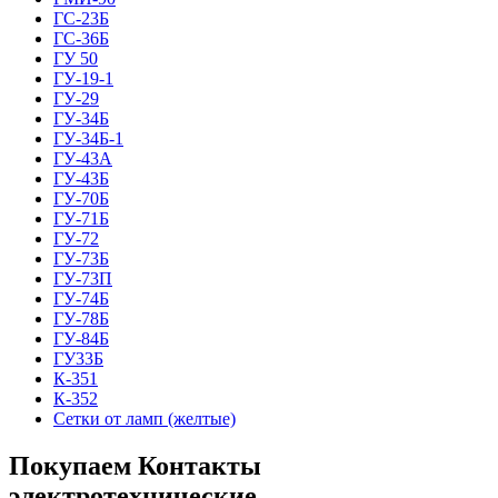
ГС-23Б
ГС-36Б
ГУ 50
ГУ-19-1
ГУ-29
ГУ-34Б
ГУ-34Б-1
ГУ-43А
ГУ-43Б
ГУ-70Б
ГУ-71Б
ГУ-72
ГУ-73Б
ГУ-73П
ГУ-74Б
ГУ-78Б
ГУ-84Б
ГУ33Б
К-351
К-352
Сетки от ламп (желтые)
Покупаем Контакты
электротехнические