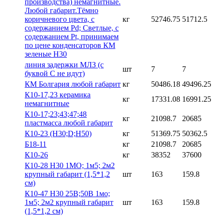
производства) немагнитные.
Любой габарит.Тёмно
коричневого цвета, с
кг
52746.75
51712.5
содержанием Pd; Светлые, с
содержанием Pt, принимаем
по цене конденсаторов КМ
зеленые Н30
линия задержки МЛЗ (с
шт
7
7
буквой С не идут)
КМ Болгария любой габарит
кг
50486.18
49496.25
К10-17,23 керамика
кг
17331.08
16991.25
немагнитные
К10-17;23;43;47;48
кг
21098.7
20685
пластмасса любой габарит
К10-23 (Н30;D;Н50)
кг
51369.75
50362.5
Б18-11
кг
21098.7
20685
К10-26
кг
38352
37600
К10-28 Н30 1МО; 1м5; 2м2
крупный габарит (1,5*1,2
шт
163
159.8
см)
К10-47 Н30 25В;50В 1мо;
1м5; 2м2 крупный габарит
шт
163
159.8
(1,5*1,2 см)