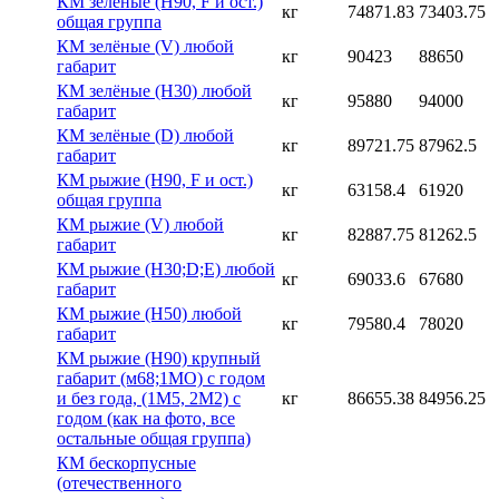
КМ зелёные (H90, F и ост.)
кг
74871.83
73403.75
общая группа
КМ зелёные (V) любой
кг
90423
88650
габарит
КМ зелёные (Н30) любой
кг
95880
94000
габарит
КМ зелёные (D) любой
кг
89721.75
87962.5
габарит
КМ рыжие (H90, F и ост.)
кг
63158.4
61920
общая группа
КМ рыжие (V) любой
кг
82887.75
81262.5
габарит
КМ рыжие (Н30;D;E) любой
кг
69033.6
67680
габарит
КМ рыжие (Н50) любой
кг
79580.4
78020
габарит
КМ рыжие (Н90) крупный
габарит (м68;1МО) с годом
и без года, (1М5, 2М2) с
кг
86655.38
84956.25
годом (как на фото, все
остальные общая группа)
КМ бескорпусные
(отечественного