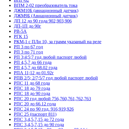
ВПГ-62
ВПМ 2-02 преобразователь тока
ДЖМ10Б (авиационный датчик)
ДЖМ9Б (Авиационный датчик)
ДП 12 до 90 года 902,903,906
ДП-1П до 90г
РВ-5А
РГК 15
РКМ-1 с ПЛи 10, за грамм указаный на реле
РП 3 по 67 год
РП 3 по 71 год
РП 3;4;5;7 год любой паспорт любой
РП 4,5,7 до 66 года
РП 4,5,7 до 68.02 года
РПА 11;12 до 01.92г
РПВ 2/5; 2/7;5/7 год любой паспорт любой
РПС 11 до 68 года
РПС 18 до 79 года
РПС 18 до 90 года
РПС 20 год любой 756,760,761,762,763
РПС 20 до 66.12 года
РПС 24 по 90 год. 916,919,926
РПС 25 (паспорт 811)
РПС 3,4,5,7,15 до 72 года
РПС 3,4,5,7,15 до 90 года