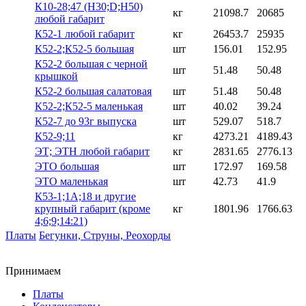
К10-28;47 (Н30;D;Н50)
кг
21098.7
20685
любой габарит
К52-1 любой габарит
кг
26453.7
25935
К52-2;К52-5 большая
шт
156.01
152.95
К52-2 большая с черной
шт
51.48
50.48
крышкой
К52-2 большая салатовая
шт
51.48
50.48
К52-2;К52-5 маленькая
шт
40.02
39.24
К52-7 до 93г выпуска
шт
529.07
518.7
К52-9;11
кг
4273.21
4189.43
ЭТ; ЭТН любой габарит
кг
2831.65
2776.13
ЭТО большая
шт
172.97
169.58
ЭТО маленькая
шт
42.73
41.9
К53-1;1А;18 и другие
крупный габарит (кроме
кг
1801.96
1766.63
4;6;9;14:21)
Платы
Бегунки, Струны, Реохорды
Принимаем
Платы