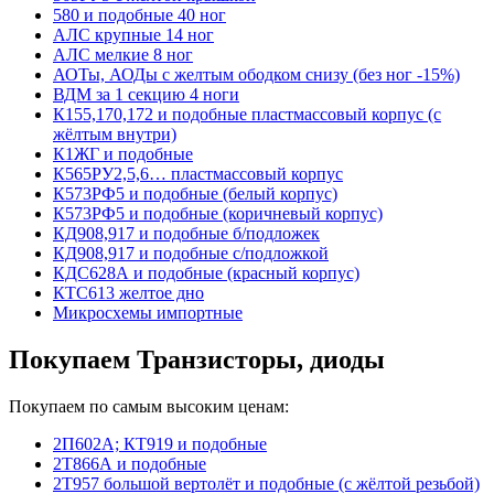
580 и подобные 40 ног
АЛС крупные 14 ног
АЛС мелкие 8 ног
АОТы, АОДы с желтым ободком снизу (без ног -15%)
ВДМ за 1 секцию 4 ноги
К155,170,172 и подобные пластмассовый корпус (с
жёлтым внутри)
К1ЖГ и подобные
К565РУ2,5,6… пластмассовый корпус
К573РФ5 и подобные (белый корпус)
К573РФ5 и подобные (коричневый корпус)
КД908,917 и подобные б/подложек
КД908,917 и подобные с/подложкой
КДС628А и подобные (красный корпус)
КТС613 желтое дно
Микросхемы импортные
Покупаем Транзисторы, диоды
Покупаем по самым высоким ценам:
2П602А; КТ919 и подобные
2Т866А и подобные
2Т957 большой вертолёт и подобные (с жёлтой резьбой)