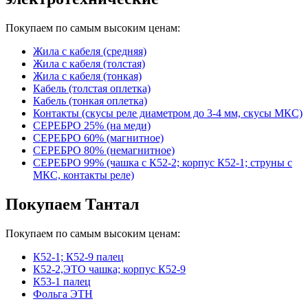
Покупаем по самым высоким ценам:
Жила с кабеля (средняя)
Жила с кабеля (толстая)
Жила с кабеля (тонкая)
Кабель (толстая оплетка)
Кабель (тонкая оплетка)
Контакты (скусы реле диаметром до 3-4 мм, скусы МКС)
СЕРЕБРО 25% (на меди)
СЕРЕБРО 60% (магнитное)
СЕРЕБРО 80% (немагнитное)
СЕРЕБРО 99% (чашка с К52-2; корпус К52-1; струны с
МКС, контакты реле)
Покупаем Тантал
Покупаем по самым высоким ценам:
К52-1; К52-9 палец
К52-2,ЭТО чашка; корпус К52-9
К53-1 палец
Фольга ЭТН