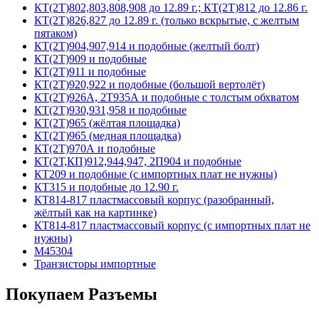
КТ(2Т)802,803,808,908 до 12.89 г.; КТ(2Т)812 до 12.86 г.
КТ(2Т)826,827 до 12.89 г. (только вскрытые, с желтым
пятаком)
КТ(2Т)904,907,914 и подобные (желтый болт)
КТ(2Т)909 и подобные
КТ(2Т)911 и подобные
КТ(2Т)920,922 и подобные (большой вертолёт)
КТ(2Т)926А, 2Т935А и подобные с толстым обхватом
КТ(2Т)930,931,958 и подобные
КТ(2Т)965 (жёлтая площадка)
КТ(2Т)965 (медная площадка)
КТ(2Т)970А и подобные
КТ(2Т,КП)912,944,947, 2П904 и подобные
КТ209 и подобные (с импортных плат не нужны)
КТ315 и подобные до 12.90 г.
КТ814-817 пластмассовый корпус (разобранный,
жёлтый как на картинке)
КТ814-817 пластмассовый корпус (с импортных плат не
нужны)
М45304
Транзисторы импортные
Покупаем Разъемы