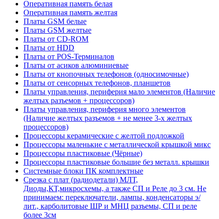
Оперативная память белая
Оперативная память желтая
Платы GSM белые
Платы GSM желтые
Платы от CD-ROM
Платы от HDD
Платы от POS-Терминалов
Платы от асиков алюминиевые
Платы от кнопочных телефонов (односимочные)
Платы от сенсорных телефонов, планшетов
Платы управления, периферия мало элементов (Наличие
желтых разъемов + процессоров)
Платы управления, периферия много элементов
(Наличие желтых разъемов + не менее 3-х желтых
процессоров)
Процессоры керамические с желтой подложкой
Процессоры маленькие с металлической крышкой микс
Процессоры пластиковые (Чёрные)
Процессоры пластиковые большие без металл. крышки
Системные блоки ПК комплектные
Срезка с плат (радиодетали) МЛТ,
Диоды,КТ,микросхемы, а также СП и Реле до 3 см. Не
принимаем: переключатели, лампы, конденсаторы э/
лит., карболитовые ШР и МНЦ разъемы, СП и реле
более 3см