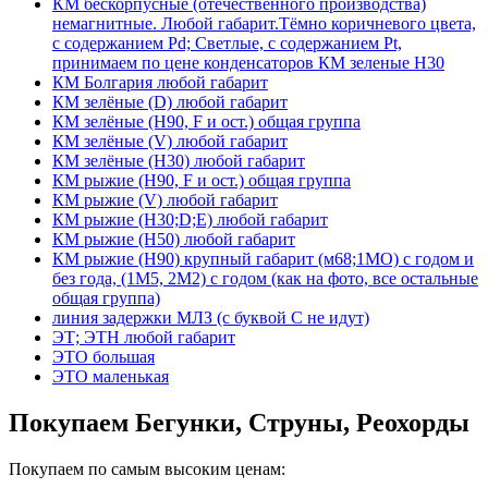
КМ бескорпусные (отечественного производства)
немагнитные. Любой габарит.Тёмно коричневого цвета,
с содержанием Pd; Светлые, с содержанием Pt,
принимаем по цене конденсаторов КМ зеленые Н30
КМ Болгария любой габарит
КМ зелёные (D) любой габарит
КМ зелёные (H90, F и ост.) общая группа
КМ зелёные (V) любой габарит
КМ зелёные (Н30) любой габарит
КМ рыжие (H90, F и ост.) общая группа
КМ рыжие (V) любой габарит
КМ рыжие (Н30;D;E) любой габарит
КМ рыжие (Н50) любой габарит
КМ рыжие (Н90) крупный габарит (м68;1МО) с годом и
без года, (1М5, 2М2) с годом (как на фото, все остальные
общая группа)
линия задержки МЛЗ (с буквой С не идут)
ЭТ; ЭТН любой габарит
ЭТО большая
ЭТО маленькая
Покупаем Бегунки, Струны, Реохорды
Покупаем по самым высоким ценам: