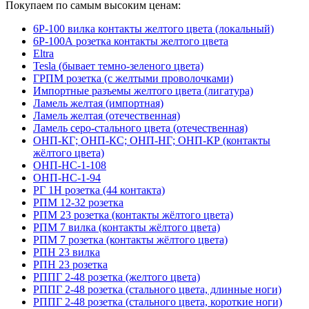
Покупаем по самым высоким ценам:
6Р-100 вилка контакты желтого цвета (локальный)
6Р-100А розетка контакты желтого цвета
Eltra
Tesla (бывает темно-зеленого цвета)
ГРПМ розетка (с желтыми проволочками)
Импортные разъемы желтого цвета (лигатура)
Ламель желтая (импортная)
Ламель желтая (отечественная)
Ламель серо-стального цвета (отечественная)
ОНП-КГ; ОНП-КС; ОНП-НГ; ОНП-КР (контакты
жёлтого цвета)
ОНП-НС-1-108
ОНП-НС-1-94
РГ 1Н розетка (44 контакта)
РПМ 12-32 розетка
РПМ 23 розетка (контакты жёлтого цвета)
РПМ 7 вилка (контакты жёлтого цвета)
РПМ 7 розетка (контакты жёлтого цвета)
РПН 23 вилка
РПН 23 розетка
РППГ 2-48 розетка (желтого цвета)
РППГ 2-48 розетка (стального цвета, длинные ноги)
РППГ 2-48 розетка (стального цвета, короткие ноги)