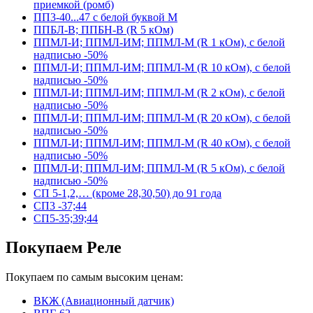
приемкой (ромб)
ПП3-40...47 с белой буквой М
ППБЛ-В; ППБН-В (R 5 кОм)
ППМЛ-И; ППМЛ-ИМ; ППМЛ-М (R 1 кОм), с белой
надписью -50%
ППМЛ-И; ППМЛ-ИМ; ППМЛ-М (R 10 кОм), с белой
надписью -50%
ППМЛ-И; ППМЛ-ИМ; ППМЛ-М (R 2 кОм), с белой
надписью -50%
ППМЛ-И; ППМЛ-ИМ; ППМЛ-М (R 20 кОм), с белой
надписью -50%
ППМЛ-И; ППМЛ-ИМ; ППМЛ-М (R 40 кОм), с белой
надписью -50%
ППМЛ-И; ППМЛ-ИМ; ППМЛ-М (R 5 кОм), с белой
надписью -50%
СП 5-1,2,… (кроме 28,30,50) до 91 года
СП3 -37;44
СП5-35;39;44
Покупаем Реле
Покупаем по самым высоким ценам:
ВКЖ (Авиационный датчик)