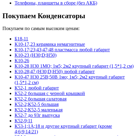
Телефоны, планшеты в сборе (без АКБ)
Покупаем Конденсаторы
Покупаем по самым высоким ценам:
Б18-11
К10-17,23 керамика немагнитные
К10-17;23;43;47;48 пластмасса любой габарит
К10-23 (Н30;D;Н50)
К10-26
К10-28 Н30 1МО; 1м5; 2м2 крупный габарит (1,5*1,2 см)
К10-28;47 (Н30;D;Н50) любой габарит
К10-47 Н30 25В;50В 1мо; 1м5; 2м2 крупный габарит
(1,5*1,2 см)
К52-1 любой габарит
К52-2 большая с черной крышкой
К52-2 большая салатовая
К52-2;К52-5 большая
К52-2;К52-5 маленькая
К52-7 до 93г выпуска
К52-9;11
К53-1;1А;18 и другие крупный габарит (кроме
4;6;9;14:21)