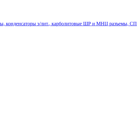
мпы, конденсаторы э/лит., карболитовые ШР и МНЦ разъемы, СП