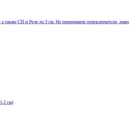
 а также СП и Реле до 3 см. Не принимаем: переключатели, ла
1,2 см)