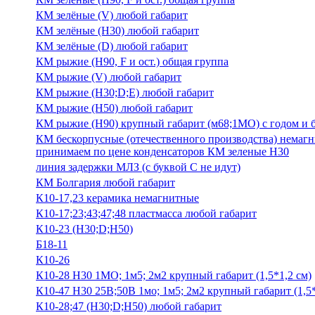
КМ зелёные (V) любой габарит
КМ зелёные (Н30) любой габарит
КМ зелёные (D) любой габарит
КМ рыжие (H90, F и ост.) общая группа
КМ рыжие (V) любой габарит
КМ рыжие (Н30;D;E) любой габарит
КМ рыжие (Н50) любой габарит
КМ рыжие (Н90) крупный габарит (м68;1МО) с годом и без
КМ бескорпусные (отечественного производства) немагни
принимаем по цене конденсаторов КМ зеленые Н30
линия задержки МЛЗ (с буквой С не идут)
КМ Болгария любой габарит
К10-17,23 керамика немагнитные
К10-17;23;43;47;48 пластмасса любой габарит
К10-23 (Н30;D;Н50)
Б18-11
К10-26
К10-28 Н30 1МО; 1м5; 2м2 крупный габарит (1,5*1,2 см)
К10-47 Н30 25В;50В 1мо; 1м5; 2м2 крупный габарит (1,5*
К10-28;47 (Н30;D;Н50) любой габарит