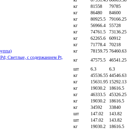
кг
81558
79785
кг
86480
84600
кг
80925.5
79166.25
кг
56966.4
55728
кг
74761.5
73136.25
кг
62265.6
60912
кг
71778.4
70218
руппа)
кг
78159.75
76460.63
d; Светлые, с содержанием Pt,
кг
47575.5
46541.25
шт
6.3
6.3
кг
45536.55
44546.63
кг
15631.95
15292.13
кг
19030.2
18616.5
кг
46333.5
45326.25
кг
19030.2
18616.5
кг
34592
33840
шт
147.02
143.82
шт
147.02
143.82
кг
19030.2
18616.5