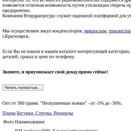
появляется отличная возможность путем утилизации сберечь 
предприятию.
Компания Втордрагресурс служит надежной платформой для ут
Мы осуществляем закуп конденсаторов,
микросхем
,
транзистор
г.Красноярск.
Если Вы не нашли в нашем каталоге интересующей категории,
деталей, сроках и цене по телефону.
Звоните, и приумножьте свой доход прямо сейчас!
Читать полностью...
Опт от 300 грамм. "Нескушенные ножки" - от -5% до -30%.
Платы
Бегунки, Струны, Реохорды
Фото
Наименование
КМ зелёные (H90, F и ост.) общая группа