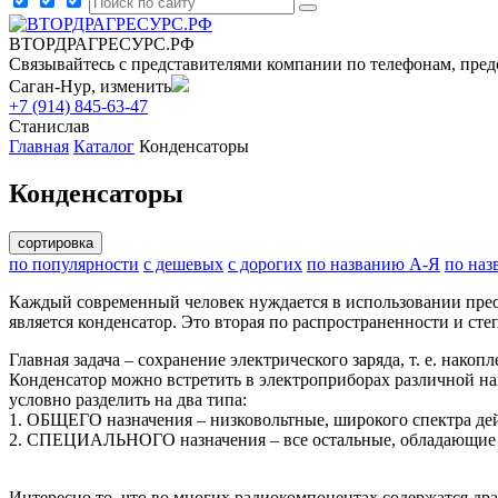
ВТОРДРАГРЕСУРС.РФ
Связывайтесь с представителями компании по телефонам, пред
Саган-Нур, изменить
+7 (914) 845-63-47
Станислав
Главная
Каталог
Конденсаторы
Конденсаторы
сортировка
по популярности
с дешевых
с дорогих
по названию А-Я
по наз
Каждый современный человек нуждается в использовании преоб
является конденсатор. Это вторая по распространенности и сте
Главная задача – сохранение электрического заряда, т. е. нако
Конденсатор можно встретить в электроприборах различной на
условно разделить на два типа:
1. ОБЩЕГО назначения – низковольтные, широкого спектра де
2. СПЕЦИАЛЬНОГО назначения – все остальные, обладающие с
Интересно то, что во многих радиокомпонентах содержатся дра