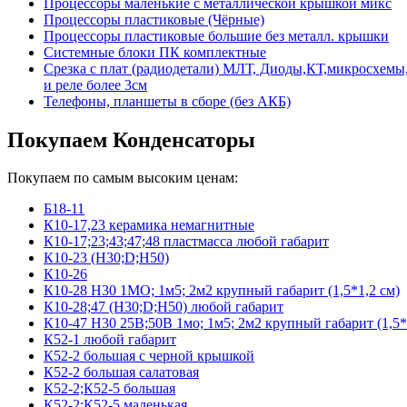
Процессоры маленькие с металлической крышкой микс
Процессоры пластиковые (Чёрные)
Процессоры пластиковые большие без металл. крышки
Системные блоки ПК комплектные
Срезка с плат (радиодетали) МЛТ, Диоды,КТ,микросхемы,
и реле более 3см
Телефоны, планшеты в сборе (без АКБ)
Покупаем Конденсаторы
Покупаем по самым высоким ценам:
Б18-11
К10-17,23 керамика немагнитные
К10-17;23;43;47;48 пластмасса любой габарит
К10-23 (Н30;D;Н50)
К10-26
К10-28 Н30 1МО; 1м5; 2м2 крупный габарит (1,5*1,2 см)
К10-28;47 (Н30;D;Н50) любой габарит
К10-47 Н30 25В;50В 1мо; 1м5; 2м2 крупный габарит (1,5*
К52-1 любой габарит
К52-2 большая с черной крышкой
К52-2 большая салатовая
К52-2;К52-5 большая
К52-2;К52-5 маленькая