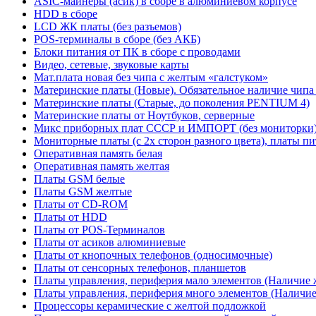
ASIC-майнеры (асик) в сборе в алюминиевом корпусе
HDD в сборе
LCD ЖК платы (без разъемов)
POS-терминалы в сборе (без АКБ)
Блоки питания от ПК в сборе с проводами
Видео, сетевые, звуковые карты
Мат.плата новая без чипа с желтым «галстуком»
Материнские платы (Новые). Обязательное наличие чипа
Материнские платы (Старые, до поколения PENTIUM 4)
Материнские платы от Ноутбуков, серверные
Микс приборных плат СССР и ИМПОРТ (без мониторки
Мониторные платы (с 2х сторон разного цвета), платы пи
Оперативная память белая
Оперативная память желтая
Платы GSM белые
Платы GSM желтые
Платы от CD-ROM
Платы от HDD
Платы от POS-Терминалов
Платы от асиков алюминиевые
Платы от кнопочных телефонов (односимочные)
Платы от сенсорных телефонов, планшетов
Платы управления, периферия мало элементов (Наличие 
Платы управления, периферия много элементов (Наличие 
Процессоры керамические с желтой подложкой