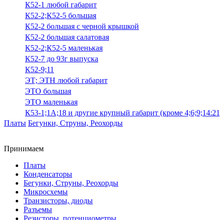
К52-1 любой габарит
К52-2;К52-5 большая
К52-2 большая с черной крышкой
К52-2 большая салатовая
К52-2;К52-5 маленькая
К52-7 до 93г выпуска
К52-9;11
ЭТ; ЭТН любой габарит
ЭТО большая
ЭТО маленькая
К53-1;1А;18 и другие крупный габарит (кроме 4;6;9;14:21
Платы
Бегунки, Струны, Реохорды
Принимаем
Платы
Конденсаторы
Бегунки, Струны, Реохорды
Микросхемы
Транзисторы, диоды
Разъемы
Резисторы, потенциометры