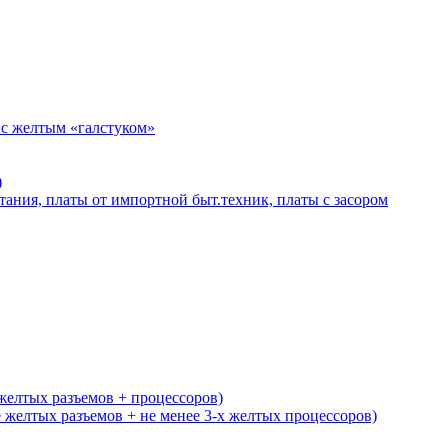
 с желтым «галстуком»
)
тания, платы от импортной быт.техник, платы с засором
желтых разъемов + процессоров)
желтых разъемов + не менее 3-х желтых процессоров)