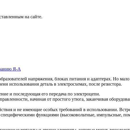
ставленным на сайте.
ванию Я-А
разователей напряжения, блоках питания и адаптерах. Но мало 
пени использования деталь в электросхемах, после резистора.
пление и последующая его передача по электроцепи.
правленности, начиная от простого утюга, заканчивая оборудов
йствия и не имеющие особых требований в использовании. Встр
пецифическими функциями (высоковольтные, импульсные, помех
гоценные металлы и другие элементы, которые могут, впоследст