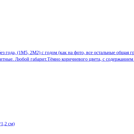
 года, (1М5, 2М2) с годом (как на фото, все остальные общая г
тные. Любой габарит.Тёмно коричневого цвета, с содержанием P
1,2 см)