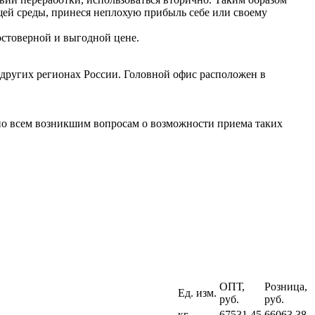
щей среды, принеся неплохую прибыль себе или своему
стоверной и выгодной цене.
 других регионах России. Головной офис расположен в
по всем возникшим вопросам о возможности приема таких
ОПТ,
Розница,
Ед. изм.
руб.
руб.
кг
67531.45
66063.38