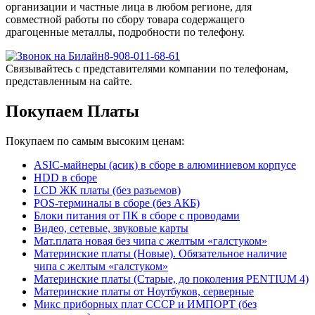
организации и частные лица в любом регионе, для
совместной работы по сбору товара содержащего
драгоценные металлы, подробности по телефону.
8-908-011-68-61
Связывайтесь с представителями компании по телефонам,
представленным на сайте.
Покупаем Платы
Покупаем по самым высоким ценам:
ASIC-майнеры (асик) в сборе в алюминиевом корпусе
HDD в сборе
LCD ЖК платы (без разъемов)
POS-терминалы в сборе (без АКБ)
Блоки питания от ПК в сборе с проводами
Видео, сетевые, звуковые карты
Мат.плата новая без чипа с желтым «галстуком»
Материнские платы (Новые). Обязательное наличие
чипа с желтым «галстуком»
Материнские платы (Старые, до поколения PENTIUM 4)
Материнские платы от Ноутбуков, серверные
Микс приборных плат СССР и ИМПОРТ (без