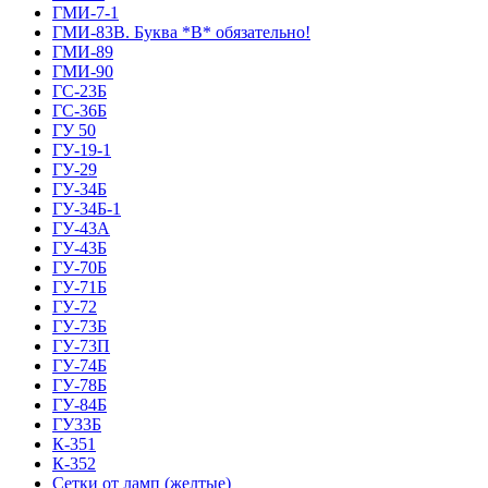
ГМИ-7-1
ГМИ-83В. Буква *В* обязательно!
ГМИ-89
ГМИ-90
ГС-23Б
ГС-36Б
ГУ 50
ГУ-19-1
ГУ-29
ГУ-34Б
ГУ-34Б-1
ГУ-43А
ГУ-43Б
ГУ-70Б
ГУ-71Б
ГУ-72
ГУ-73Б
ГУ-73П
ГУ-74Б
ГУ-78Б
ГУ-84Б
ГУ33Б
К-351
К-352
Сетки от ламп (желтые)