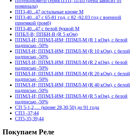
Потенциометр серия ПТП; ПЛП (цена зависит от
номинала)
ПП3-40...47 остальные кроме М
ПП3-40...47 с 65-81 год, с 82 -92.03 год с военной
приемкой (ромб)
ПП3-40...47 с белой буквой М
ППБЛ-В; ППБН-В (R 5 кОм)
ППМЛ-И; ППМЛ-ИМ; ППМЛ-М (R 1 кОм), с белой
надписью -50%
ППМЛ-И; ППМЛ-ИМ; ППМЛ-М (R 10 кОм), с белой
надписью -50%
ППМЛ-И; ППМЛ-ИМ; ППМЛ-М (R 2 кОм), с белой
надписью -50%
ППМЛ-И; ППМЛ-ИМ; ППМЛ-М (R 20 кОм), с белой
надписью -50%
ППМЛ-И; ППМЛ-ИМ; ППМЛ-М (R 40 кОм), с белой
надписью -50%
ППМЛ-И; ППМЛ-ИМ; ППМЛ-М (R 5 кОм), с белой
надписью -50%
СП 5-1,2,… (кроме 28,30,50) до 91 года
СП3 -37;44
СП5-35;39;44
Покупаем Реле