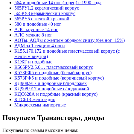
564 и подобные 14 ног (торец) с 1990 года
565РУ1,2 керамический корпус
565РУ3 керамический корпус
565РУ5 с желтой крышкой
580 и подобные 40 ног
АЛС крупные 14 ног
АЛС мелкие 8 ног
АОТы, АОДы с желтым ободком снизу (без ног -15%)
ВДМ за 1 секцию 4 ноги
К155,170,172 и подобные пластмассовый корпус (с
жёлтым внутри)
К1ЖГ и подобные
К565РУ2,5,6… пластмассовый корпус
К573РФ5 и подобные (белый корпус)
К573РФ5 и подобные (коричневый корпус)
КД908,917 и подобные б/подложек
КД908,917 и подобные с/подложкой
КДС628А и подобные (красный корпус)
КТС613 желтое дно
Микросхемы импортные
Покупаем Транзисторы, диоды
Покупаем по самым высоким ценам: