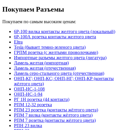
Покупаем Разъемы
Покупаем по самым высоким ценам:
6Р-100 вилка контакты желтого цвета (локальный)
6Р-100А розетка контакты желтого цвета
Eltra
Tesla (бывает темно-зеленого цвета)
ГРПМ розетка (с желтыми проволочками)
Импортные разъемы желтого цвета (лигатура)
Ламель желтая (импортная)
Ламель желтая (отечественная)
Ламель серо-стального цвета (отечественная)
ОНП-КГ; ОНП-КС; ОНП-НГ; ОНП-КР (контакты
жёлтого цвета)
ОНП-НС-1-108
ОНП-НС-1-94
РГ 1Н розетка (44 контакта)
РПМ 12-32 розетка
РПМ 23 розетка (контакты жёлтого цвета)
РПМ 7 вилка (контакты жёлтого цвета)
РПМ 7 розетка (контакты жёлтого цвета)
РПН 23 вилка