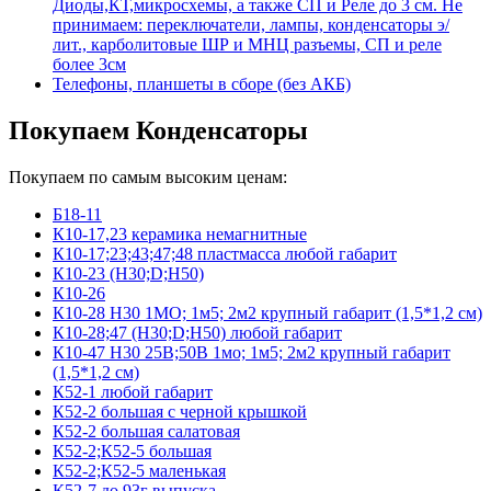
Диоды,КТ,микросхемы, а также СП и Реле до 3 см. Не
принимаем: переключатели, лампы, конденсаторы э/
лит., карболитовые ШР и МНЦ разъемы, СП и реле
более 3см
Телефоны, планшеты в сборе (без АКБ)
Покупаем Конденсаторы
Покупаем по самым высоким ценам:
Б18-11
К10-17,23 керамика немагнитные
К10-17;23;43;47;48 пластмасса любой габарит
К10-23 (Н30;D;Н50)
К10-26
К10-28 Н30 1МО; 1м5; 2м2 крупный габарит (1,5*1,2 см)
К10-28;47 (Н30;D;Н50) любой габарит
К10-47 Н30 25В;50В 1мо; 1м5; 2м2 крупный габарит
(1,5*1,2 см)
К52-1 любой габарит
К52-2 большая с черной крышкой
К52-2 большая салатовая
К52-2;К52-5 большая
К52-2;К52-5 маленькая
К52-7 до 93г выпуска