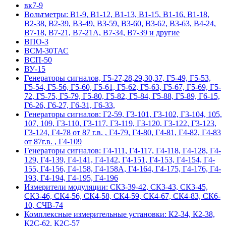
вк7-9
Вольтметры: В1-9, В1-12, В1-13, В1-15, В1-16, В1-18,
В2-38, В2-39, В3-49, В3-59, В3-60, В3-62, В3-63, В4-24,
В7-18, В7-21, В7-21А, В7-34, В7-39 и другие
ВПО-3
ВСМ-30ТАС
ВСП-50
ВУ-15
Гeнepaтopы cигнaлoв, Г5-27,28,29,30,37, Г5-49, Г5-53,
Г5-54, Г5-56, Г5-60, Г5-61, Г5-62, Г5-63, Г5-67, Г5-69, Г5-
72, Г5-75, Г5-79, Г5-80, Г5-82, Г5-84, Г5-88, Г5-89, Г6-15,
Г6-26, Г6-27, Г6-31, Г6-33,
Гeнepaтopы cигнaлoв: Г2-59, Г3-101, Г3-102, Г3-104, 105,
107, 109, Г3-110, Г3-117, Г3-119, Г3-120, Г3-122, Г3-123,
Г3-124, Г4-78 от 87 г.в. , Г4-79, Г4-80, Г4-81, Г4-82, Г4-83
от 87г.в. , Г4-109
Гeнepaтopы cигнaлoв: Г4-111, Г4-117, Г4-118, Г4-128, Г4-
129, Г4-139, Г4-141, Г4-142, Г4-151, Г4-153, Г4-154, Г4-
155, Г4-156, Г4-158, Г4-158А, Г4-164, Г4-175, Г4-176, Г4-
193, Г4-194, Г4-195, Г4-196
Измерители модуляции: СК3-39-42, СК3-43, СК3-45,
СК3-46, СК4-56, СК4-58, СК4-59, СК4-67, СК4-83, СК6-
10, СЧВ-74
Комплексные измерительные установки: К2-34, К2-38,
К2С-62, К2С-57