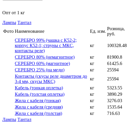
Опт от 1 кг
Лампы
Тантал
Розница,
Фото
Наименование
Ед. изм.
руб.
СЕРЕБРО 99% (чашка с К52-2;
корпус К52-1; струны с МКС,
кг
100328.48
контакты реле)
СЕРЕБРО 80% (немагнитное)
кг
81900.8
СЕРЕБРО 60% (магнитное)
кг
61425.6
СЕРЕБРО 25% (на меди)
кг
25594
Контакты (скусы реле диаметром до
кг
25594
3-4 мм, скусы МКС)
Кабель (тонкая оплетка)
кг
5323.55
Кабель (толстая оплетка)
кг
3890.29
Жила с кабеля (тонкая)
кг
3276.03
Жила с кабеля (средняя)
кг
1535.64
Жила с кабеля (толстая)
кг
716.63
Лампы
Тантал