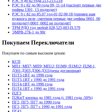
РЭС 9 до 82 года 213,215-218
РЭС 9 с 82 до 90 года 09, 11-14 (паспорт первые две
цифры 1301, 13 подходит)
РЭС 9 с 82 по 85.07 год-01,02,06;18 (пример нам
нужного реле, смотрим первые две цифры 0601, 06
подходит) 0001; 0002 не подходят!
ТРМ РДО год любой 028,525,003,П-579
ЭМРВ-27Б-1 до 90г
Покупаем Переключатели
Покупаем по самым высоким ценам:
КСП
МП1; МП7; МП9; МП12; П1М9; П1М12; П2М-1,
Д301,Д303,Д306,Д311(цена договорная)
П1Т3-1ВТ до 1990 года
П1Т3-1ВТ с 1990 до 1991 года
П1Т4-1ВТ до 1990 года
П1Т4-1ВТ с 1990 до 1991 года
П2Г3
П2КнТ кнопка до 1981 года (с 1981 года -50%)
ПГ2, ПГ5, ПГ7 до 1990 года
ПГ2, ПГ5, ПГ7 с 1990 до 1991 года
ПГ43