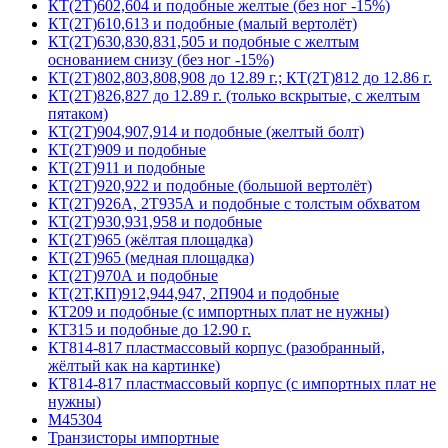
КТ(2Т)602,604 и подобные желтые (без ног -15%)
КТ(2Т)610,613 и подобные (малый вертолёт)
КТ(2Т)630,830,831,505 и подобные с желтым
основанием снизу (без ног -15%)
КТ(2Т)802,803,808,908 до 12.89 г.; КТ(2Т)812 до 12.86 г.
КТ(2Т)826,827 до 12.89 г. (только вскрытые, с желтым
пятаком)
КТ(2Т)904,907,914 и подобные (желтый болт)
КТ(2Т)909 и подобные
КТ(2Т)911 и подобные
КТ(2Т)920,922 и подобные (большой вертолёт)
КТ(2Т)926А, 2Т935А и подобные с толстым обхватом
КТ(2Т)930,931,958 и подобные
КТ(2Т)965 (жёлтая площадка)
КТ(2Т)965 (медная площадка)
КТ(2Т)970А и подобные
КТ(2Т,КП)912,944,947, 2П904 и подобные
КТ209 и подобные (с импортных плат не нужны)
КТ315 и подобные до 12.90 г.
КТ814-817 пластмассовый корпус (разобранный,
жёлтый как на картинке)
КТ814-817 пластмассовый корпус (с импортных плат не
нужны)
М45304
Транзисторы импортные