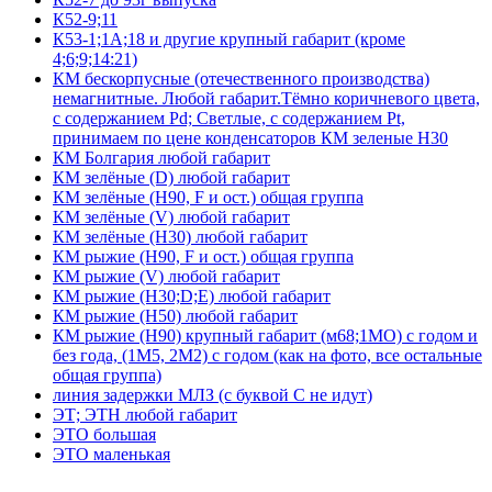
К52-9;11
К53-1;1А;18 и другие крупный габарит (кроме
4;6;9;14:21)
КМ бескорпусные (отечественного производства)
немагнитные. Любой габарит.Тёмно коричневого цвета,
с содержанием Pd; Светлые, с содержанием Pt,
принимаем по цене конденсаторов КМ зеленые Н30
КМ Болгария любой габарит
КМ зелёные (D) любой габарит
КМ зелёные (H90, F и ост.) общая группа
КМ зелёные (V) любой габарит
КМ зелёные (Н30) любой габарит
КМ рыжие (H90, F и ост.) общая группа
КМ рыжие (V) любой габарит
КМ рыжие (Н30;D;E) любой габарит
КМ рыжие (Н50) любой габарит
КМ рыжие (Н90) крупный габарит (м68;1МО) с годом и
без года, (1М5, 2М2) с годом (как на фото, все остальные
общая группа)
линия задержки МЛЗ (с буквой С не идут)
ЭТ; ЭТН любой габарит
ЭТО большая
ЭТО маленькая