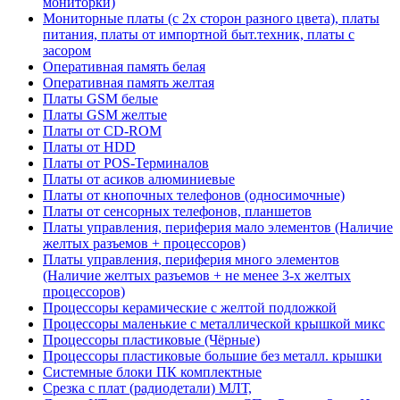
мониторки)
Мониторные платы (с 2х сторон разного цвета), платы
питания, платы от импортной быт.техник, платы с
засором
Оперативная память белая
Оперативная память желтая
Платы GSM белые
Платы GSM желтые
Платы от CD-ROM
Платы от HDD
Платы от POS-Терминалов
Платы от асиков алюминиевые
Платы от кнопочных телефонов (односимочные)
Платы от сенсорных телефонов, планшетов
Платы управления, периферия мало элементов (Наличие
желтых разъемов + процессоров)
Платы управления, периферия много элементов
(Наличие желтых разъемов + не менее 3-х желтых
процессоров)
Процессоры керамические с желтой подложкой
Процессоры маленькие с металлической крышкой микс
Процессоры пластиковые (Чёрные)
Процессоры пластиковые большие без металл. крышки
Системные блоки ПК комплектные
Срезка с плат (радиодетали) МЛТ,