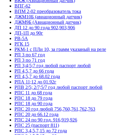
ВКЖ (Авиационный датчик)
ВПГ-62
ВПМ 2-02 преобразователь тока
ДЖМ10Б (авиационный датчик)
ДЖМ9Б (Авиационный датчик)
ДП 12 до 90 года 902,903,906
ДП-1П до 90г
РВ-5А
РГК 15
РКМ-1 с ПЛи 10, за грамм указаный на реле
РП 3 по 67 год
РП 3 по 71 год
РП 3;4;5;7 год любой паспорт любой
РП 4,5,7 до 66 года
РП 4,5,7 до 68.02 года
РПА 11;12 до 01.92г
РПВ 2/5; 2/7;5/7 год любой паспорт любой
РПС 11 до 68 года
РПС 18 до 79 года
РПС 18 до 90 года
РПС 20 год любой 756,760,761,762,763
РПС 20 до 66.12 года
РПС 24 по 90 год. 916,919,926
РПС 25 (паспорт 811)
РПС 3,4,5,7,15 до 72 года