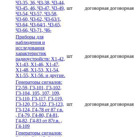
Ч3-35, 36, Ч3-38, Ч3-44,
Ч3-45, 46, Ч3-47, Ч3-49,
шт
договорная
договорная
Ч3-54, Ч3-57, Ч3-58,
Ч3-60, Ч3-62, Ч3-63/1,
Ч3-64, Ч3-64/1, Ч3-65,
Ч3-66, Ч3-71, Ч6-
Приборы для
наблюдения и
исследования
характеристик
шт
договорная
договорная
радиоустройств: Х1-42,
Х1-43, Х1-46, Х1-47,
Х1-48, Х1-53, Х1-54,
Х1-55, Х1-56. и другие.
Гeнepaтopы cигнaлoв:
Г2-59, Г3-101, Г3-102,
Г3-104, 105, 107, 109,
Г3-110, Г3-117, Г3-119,
Г3-120, Г3-122, Г3-123,
шт
договорная
договорная
Г3-124, Г4-78 от 87 г.в.
, Г4-79, Г4-80, Г4-81,
Г4-82, Г4-83 от 87г.в. ,
Г4-109
Гeнepaтopы cигнaлoв: