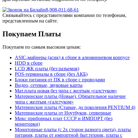
8-908-011-68-61
Связывайтесь с представителями компании по телефонам,
представленным на сайте.
Покупаем Платы
Покупаем по самым высоким ценам:
ASIC-майнеры (асик) в сборе в алюминиевом корпусе
HDD в сборе
LCD ЖК платы (без разъемов)
POS-терминалы в сборе (без АКБ)
Блоки питания от ПК в сборе с проводами
Видео, сетевые, звуковые карты
Мат.плата новая без чипа с желтым «галстуком»
Материнские платы (Новые). Обязательное наличие
чипа с желтым «галстуком»
Материнские платы (Старые, до поколения PENTIUM 4)
Материнские платы от Ноутбуков, серверные
Микс приборных плат СССР и ИМПОРТ (без
мониторки)
Мониторные платы (с 2х сторон разного цвета), платы
питания, платы от импортной быт.техник, платы с