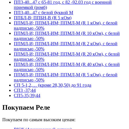
ПП3-40...47 с 65-81 год, с 82 -92.03 год с военной
приемкой (ромб)
ПП3-40...47 с белой буквой М
ППБЛ-В; ППБН-В (R 5 кОм)
ППМЛ-И; ППМЛ-ИМ; ППМЛ-М (R 1 кОм), с белой
надписью -50%
ППМЛ-И; ППМЛ-ИМ; ППМЛ-М (R 10 кОм), с белой
надписью -50%
ППМЛ-И; ППМЛ-ИМ; ППМЛ-М (R 2 кОм), с белой
надписью -50%
ППМЛ-И; ППМЛ-ИМ; ППМЛ-М (R 20 кОм), с белой
надписью -50%
ППМЛ-И; ППМЛ-ИМ; ППМЛ-М (R 40 кОм), с белой
надписью -50%
ППМЛ-И; ППМЛ-ИМ; ППМЛ-М (R 5 кОм), с белой
надписью -50%
СП 5-1,2,… (кроме 28,30,50) до 91 года
СП3 -37;44
СП5-35;39;44
Покупаем Реле
Покупаем по самым высоким ценам: