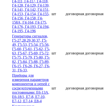
Г4-111, Г4-117, Г4-118,
Г4-128, Г4-129, Г4-139,
Г4-141, Г4-142, Г4-151,
Г4-153, Г4-154, Г4-155,
шт
договорная
договорная
Г4-156, Г4-158, Г4-
158А, Г4-164, Г4-175,
Г4-176, Г4-193, Г4-194,
Г4-195, Г4-196
Гeнepaтopы cигнaлoв,
Г5-27,28,29,30,37, Г5-
49, Г5-53, Г5-54, Г5-56,
Г5-60, Г5-61, Г5-62, Г5-
63, Г5-67, Г5-69, Г5-72,
шт
договорная
договорная
Г5-75, Г5-79, Г5-80, Г5-
82, Г5-84, Г5-88, Г5-89,
Г6-15, Г6-26, Г6-27, Г6-
31, Г6-33,
Приборы для
измерения параметров
компонентов и цепей с
сосредоточенными
шт
договорная
договорная
постоянными: Е6-13А,
Е6-18/1, Е7-8, Е7-10,
Е7-12, Е7-14, Е8-4