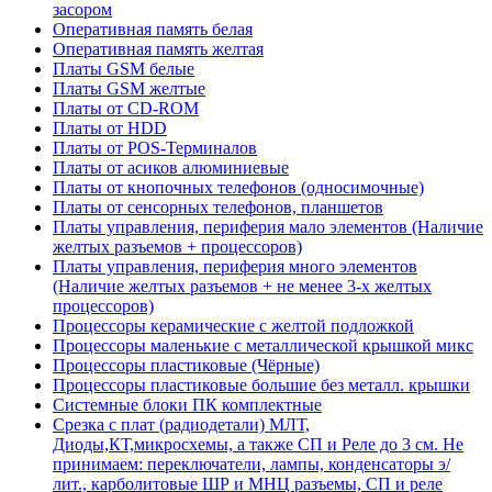
засором
Оперативная память белая
Оперативная память желтая
Платы GSM белые
Платы GSM желтые
Платы от CD-ROM
Платы от HDD
Платы от POS-Терминалов
Платы от асиков алюминиевые
Платы от кнопочных телефонов (односимочные)
Платы от сенсорных телефонов, планшетов
Платы управления, периферия мало элементов (Наличие
желтых разъемов + процессоров)
Платы управления, периферия много элементов
(Наличие желтых разъемов + не менее 3-х желтых
процессоров)
Процессоры керамические с желтой подложкой
Процессоры маленькие с металлической крышкой микс
Процессоры пластиковые (Чёрные)
Процессоры пластиковые большие без металл. крышки
Системные блоки ПК комплектные
Срезка с плат (радиодетали) МЛТ,
Диоды,КТ,микросхемы, а также СП и Реле до 3 см. Не
принимаем: переключатели, лампы, конденсаторы э/
лит., карболитовые ШР и МНЦ разъемы, СП и реле