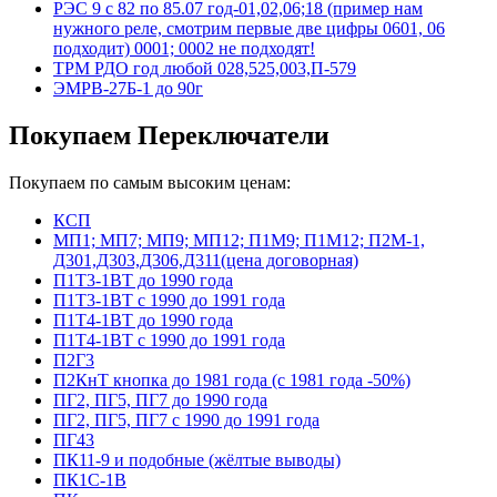
РЭС 9 с 82 по 85.07 год-01,02,06;18 (пример нам
нужного реле, смотрим первые две цифры 0601, 06
подходит) 0001; 0002 не подходят!
ТРМ РДО год любой 028,525,003,П-579
ЭМРВ-27Б-1 до 90г
Покупаем Переключатели
Покупаем по самым высоким ценам:
КСП
МП1; МП7; МП9; МП12; П1М9; П1М12; П2М-1,
Д301,Д303,Д306,Д311(цена договорная)
П1Т3-1ВТ до 1990 года
П1Т3-1ВТ с 1990 до 1991 года
П1Т4-1ВТ до 1990 года
П1Т4-1ВТ с 1990 до 1991 года
П2Г3
П2КнТ кнопка до 1981 года (с 1981 года -50%)
ПГ2, ПГ5, ПГ7 до 1990 года
ПГ2, ПГ5, ПГ7 с 1990 до 1991 года
ПГ43
ПК11-9 и подобные (жёлтые выводы)
ПК1С-1В