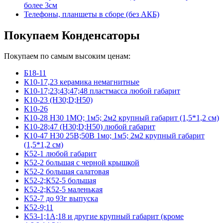
более 3см
Телефоны, планшеты в сборе (без АКБ)
Покупаем Конденсаторы
Покупаем по самым высоким ценам:
Б18-11
К10-17,23 керамика немагнитные
К10-17;23;43;47;48 пластмасса любой габарит
К10-23 (Н30;D;Н50)
К10-26
К10-28 Н30 1МО; 1м5; 2м2 крупный габарит (1,5*1,2 см)
К10-28;47 (Н30;D;Н50) любой габарит
К10-47 Н30 25В;50В 1мо; 1м5; 2м2 крупный габарит
(1,5*1,2 см)
К52-1 любой габарит
К52-2 большая с черной крышкой
К52-2 большая салатовая
К52-2;К52-5 большая
К52-2;К52-5 маленькая
К52-7 до 93г выпуска
К52-9;11
К53-1;1А;18 и другие крупный габарит (кроме