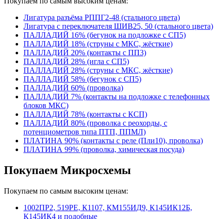
Покупаем по самым высоким ценам:
Лигатура разъёма РППГ2-48 (стального цвета)
Лигатура с переключателя ШИВ25, 50 (стального цвета)
ПАЛЛАДИЙ 16% (бегунок на подложке с СП5)
ПАЛЛАДИЙ 18% (струны с МКС, жёсткие)
ПАЛЛАДИЙ 20% (контакты с ПП3)
ПАЛЛАДИЙ 28% (игла с СП5)
ПАЛЛАДИЙ 28% (струны с МКС, жёсткие)
ПАЛЛАДИЙ 58% (бегунок с СП5)
ПАЛЛАДИЙ 60% (проволка)
ПАЛЛАДИЙ 7% (контакты на подложке с телефонных
блоков МКС)
ПАЛЛАДИЙ 78% (контакты с КСП)
ПАЛЛАДИЙ 80% (проволка с реохорды, с
потенциометров типа ПТП, ППМЛ)
ПЛАТИНА 90% (контакты с реле (Пли10), проволка)
ПЛАТИНА 99% (проволка, химическая посуда)
Покупаем Микросхемы
Покупаем по самым высоким ценам:
1002ПР2, 519РЕ, К1107, КМ155ИД9, К145ИК12Б,
К145ИК4 и подобные