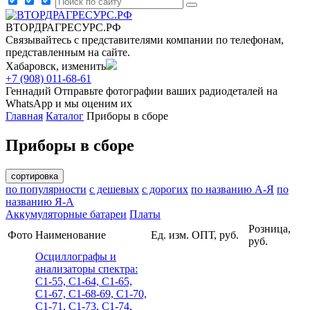
ВТОРДРАГРЕСУРС.РФ
Связывайтесь с представителями компании по телефонам,
представленным на сайте.
Хабаровск, изменить
+7 (908) 011-68-61
Геннадий
Отправьте фотографии ваших радиодеталей на
WhatsApp и мы оценим их
Главная
Каталог
Приборы в сборе
Приборы в сборе
сортировка
по популярности
с дешевых
с дорогих
по названию А-Я
по
названию Я-А
Аккумуляторные батареи
Платы
Розница,
Фото
Наименование
Ед. изм.
ОПТ, руб.
руб.
Осциллографы и
анализаторы спектра:
С1-55, С1-64, С1-65,
С1-67, С1-68-69, С1-70,
С1-71, С1-73, С1-74,