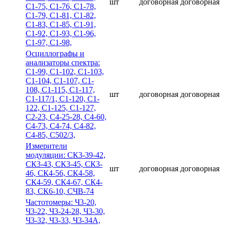
шт
договорная
договорная
С1-75, С1-76, С1-78,
С1-79, С1-81, С1-82,
С1-83, С1-85, С1-91,
С1-92, С1-93, С1-96,
С1-97, С1-98,
Осциллографы и
анализаторы спектра:
С1-99, С1-102, С1-103,
С1-104, С1-107, С1-
108, С1-115, С1-117,
шт
договорная
договорная
С1-117/1, С1-120, С1-
122, С1-125, С1-127,
С2-23, С4-25-28, С4-60,
С4-73, С4-74, С4-82,
С4-85, С502/3,
Измерители
модуляции: СК3-39-42,
СК3-43, СК3-45, СК3-
шт
договорная
договорная
46, СК4-56, СК4-58,
СК4-59, СК4-67, СК4-
83, СК6-10, СЧВ-74
Частотомеры: Ч3-20,
Ч3-22, Ч3-24-28, Ч3-30,
Ч3-32, Ч3-33, Ч3-34А,