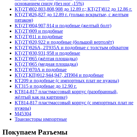
основанием снизу (без ног -15%)
КТ(2Т)802,803,808,908 до 12.89 г.; КТ(2Т)812 до 12.86 г.
КТ(2Т)826,827 до 12.89 г. (только вскрытые, с желтым
пятаком)
КТ(2Т)904,907,914 и подобные (желтый болт)
КТ(2Т)909 и подобные
КТ(2Т)911 и подобные
КТ(2Т)920,922 и подобные (большой вертолёт)
КТ(2Т)926А, 2Т935А и подобные с толстым обхватом
КТ(2Т)930,931,958 и подобные
КТ(2Т)965 (жёлтая площадка)
КТ(2Т)965 (медная площадка)
КТ(2Т)970А и подобные
КТ(2Т,КП)912,944,947, 2П904 и подобные
КТ209 и подобные (с импортных плат не нужны)
КТ315 и подобные до 12.90 г.
КТ814-817 пластмассовый корпус (разобранный,
жёлтый как на картинке)
КТ814-817 пластмассовый корпус (с импортных плат не
нужны)
М45304
Транзисторы импортные
Покупаем Разъемы