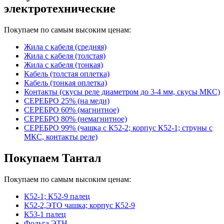
электротехнические
Покупаем по самым высоким ценам:
Жила с кабеля (средняя)
Жила с кабеля (толстая)
Жила с кабеля (тонкая)
Кабель (толстая оплетка)
Кабель (тонкая оплетка)
Контакты (скусы реле диаметром до 3-4 мм, скусы МКС)
СЕРЕБРО 25% (на меди)
СЕРЕБРО 60% (магнитное)
СЕРЕБРО 80% (немагнитное)
СЕРЕБРО 99% (чашка с К52-2; корпус К52-1; струны с
МКС, контакты реле)
Покупаем Тантал
Покупаем по самым высоким ценам:
К52-1; К52-9 палец
К52-2,ЭТО чашка; корпус К52-9
К53-1 палец
Фольга ЭТН