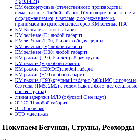
4;6;9;14:21)
КМ бескорпусные (отечественного производства)
немагнитные. Любой габарит.Тёмно коричневого цвета,
с содержанием Pd; Светлые, с содержанием Pt,
принимаем по цене конденсаторов КМ зеленые Н30
КМ Болгария любой габарит
КМ зелёные (D) любой габарит
КМ зелёные (H90, F и ост.) общая группа
КМ зелёные (V) любой габарит
КМ зелёные (Н30) любой габарит
КМ рыжие (H90, F и ост.) общая группа
КМ рыжие (V) любой габарит
КМ рыжие (Н30;D;E) любой габарит
КМ рыжие (Н50) любой габарит
КМ рыжие (Н90) крупный габарит (м68;1МО) с годом и
без года, (1М5, 2М2) с годом (как на фото, все остальные
общая группа)
линия задержки МЛЗ (с буквой С не идут)
ЭТ; ЭТН любой габарит
ЭТО большая
ЭТО маленькая
Покупаем Бегунки, Струны, Реохорды