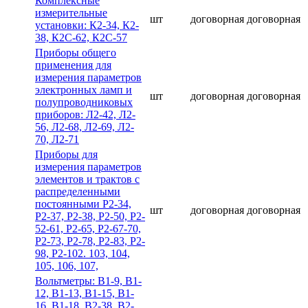
Комплексные
измерительные
шт
договорная
договорная
установки: К2-34, К2-
38, К2С-62, К2С-57
Приборы общего
применения для
измерения параметров
электронных ламп и
шт
договорная
договорная
полупроводниковых
приборов: Л2-42, Л2-
56, Л2-68, Л2-69, Л2-
70, Л2-71
Приборы для
измерения параметров
элементов и трактов с
распределенными
постоянными Р2-34,
шт
договорная
договорная
Р2-37, Р2-38, Р2-50, Р2-
52-61, Р2-65, Р2-67-70,
Р2-73, Р2-78, Р2-83, Р2-
98, Р2-102. 103, 104,
105, 106, 107,
Вольтметры: В1-9, В1-
12, В1-13, В1-15, В1-
16, В1-18, В2-38, В2-