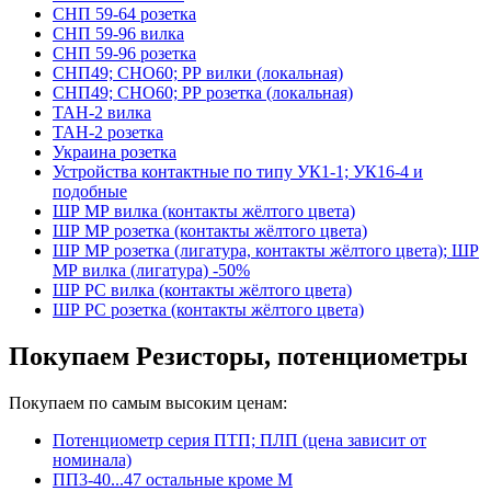
СНП 59-64 розетка
СНП 59-96 вилка
СНП 59-96 розетка
СНП49; СНО60; РР вилки (локальная)
СНП49; СНО60; РР розетка (локальная)
ТАН-2 вилка
ТАН-2 розетка
Украина розетка
Устройства контактные по типу УК1-1; УК16-4 и
подобные
ШР МР вилка (контакты жёлтого цвета)
ШР МР розетка (контакты жёлтого цвета)
ШР МР розетка (лигатура, контакты жёлтого цвета); ШР
МР вилка (лигатура) -50%
ШР РС вилка (контакты жёлтого цвета)
ШР РС розетка (контакты жёлтого цвета)
Покупаем Резисторы, потенциометры
Покупаем по самым высоким ценам:
Потенциометр серия ПТП; ПЛП (цена зависит от
номинала)
ПП3-40...47 остальные кроме М