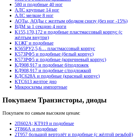
580 и подобные 40 ног
АЛС крупные 14 ног
АЛС мелкие 8 ног
АОТы, АОДы с желтым ободком снизу (без ног -15%)
ВДМ за 1 секцию 4 ноги
К155,170,172 и подобные пластмассовый корпус (с
жёлтым внутри)
К1ЖГ и подобные
К565РУ2,5,6… пластмассовый корпус
К573РФ5 и подобные (белый корпус)
К573РФ5 и подобные (коричневый корпус)
КД908,917 и подобные б/подложек
КД908,917 и подобные с/подложкой
КДС628А и подобные (красный корпус)
КТС613 желтое дно
Микросхемы импортные
Покупаем Транзисторы, диоды
Покупаем по самым высоким ценам:
2П602А; КТ919 и подобные
2Т866А и подобные
2Т957 большой вертолёт и подобные (с жёлтой резьбой)