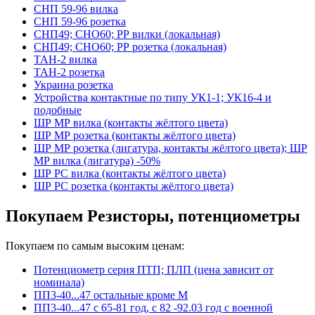
СНП 59-96 вилка
СНП 59-96 розетка
СНП49; СНО60; РР вилки (локальная)
СНП49; СНО60; РР розетка (локальная)
ТАН-2 вилка
ТАН-2 розетка
Украина розетка
Устройства контактные по типу УК1-1; УК16-4 и
подобные
ШР МР вилка (контакты жёлтого цвета)
ШР МР розетка (контакты жёлтого цвета)
ШР МР розетка (лигатура, контакты жёлтого цвета); ШР
МР вилка (лигатура) -50%
ШР РС вилка (контакты жёлтого цвета)
ШР РС розетка (контакты жёлтого цвета)
Покупаем Резисторы, потенциометры
Покупаем по самым высоким ценам:
Потенциометр серия ПТП; ПЛП (цена зависит от
номинала)
ПП3-40...47 остальные кроме М
ПП3-40...47 с 65-81 год, с 82 -92.03 год с военной