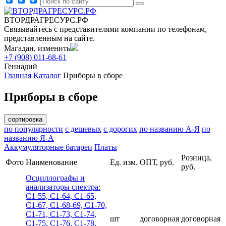
ВТОРДРАГРЕСУРС.РФ
Связывайтесь с представителями компании по телефонам,
представленным на сайте.
Магадан, изменить
+7 (908) 011-68-61
Геннадий
Главная
Каталог
Приборы в сборе
Приборы в сборе
сортировка
по популярности
с дешевых
с дорогих
по названию А-Я
по
названию Я-А
Аккумуляторные батареи
Платы
Розница,
Фото
Наименование
Ед. изм.
ОПТ, руб.
руб.
Осциллографы и
анализаторы спектра:
С1-55, С1-64, С1-65,
С1-67, С1-68-69, С1-70,
С1-71, С1-73, С1-74,
шт
договорная
договорная
С1-75, С1-76, С1-78,