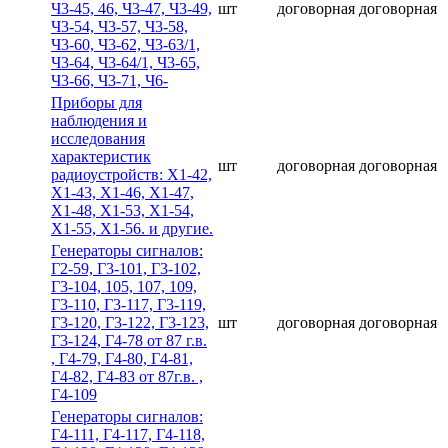
Ч3-45, 46, Ч3-47, Ч3-49,
шт
договорная
договорная
Ч3-54, Ч3-57, Ч3-58,
Ч3-60, Ч3-62, Ч3-63/1,
Ч3-64, Ч3-64/1, Ч3-65,
Ч3-66, Ч3-71, Ч6-
Приборы для
наблюдения и
исследования
характеристик
шт
договорная
договорная
радиоустройств: Х1-42,
Х1-43, Х1-46, Х1-47,
Х1-48, Х1-53, Х1-54,
Х1-55, Х1-56. и другие.
Гeнepaтopы cигнaлoв:
Г2-59, Г3-101, Г3-102,
Г3-104, 105, 107, 109,
Г3-110, Г3-117, Г3-119,
Г3-120, Г3-122, Г3-123,
шт
договорная
договорная
Г3-124, Г4-78 от 87 г.в.
, Г4-79, Г4-80, Г4-81,
Г4-82, Г4-83 от 87г.в. ,
Г4-109
Гeнepaтopы cигнaлoв:
Г4-111, Г4-117, Г4-118,