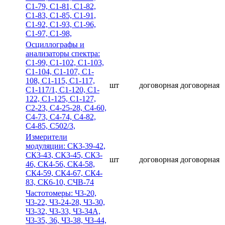
С1-79, С1-81, С1-82,
С1-83, С1-85, С1-91,
С1-92, С1-93, С1-96,
С1-97, С1-98,
Осциллографы и
анализаторы спектра:
С1-99, С1-102, С1-103,
С1-104, С1-107, С1-
108, С1-115, С1-117,
шт
договорная
договорная
С1-117/1, С1-120, С1-
122, С1-125, С1-127,
С2-23, С4-25-28, С4-60,
С4-73, С4-74, С4-82,
С4-85, С502/3,
Измерители
модуляции: СК3-39-42,
СК3-43, СК3-45, СК3-
шт
договорная
договорная
46, СК4-56, СК4-58,
СК4-59, СК4-67, СК4-
83, СК6-10, СЧВ-74
Частотомеры: Ч3-20,
Ч3-22, Ч3-24-28, Ч3-30,
Ч3-32, Ч3-33, Ч3-34А,
Ч3-35, 36, Ч3-38, Ч3-44,