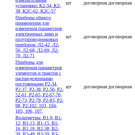
измерительные
шт
договорная
договорная
установки: К2-34, К2-
38, К2С-62, К2С-57
Приборы общего
применения для
измерения параметров
электронных ламп и
шт
договорная
договорная
полупроводниковых
приборов: Л2-42, Л2-
56, Л2-68, Л2-69, Л2-
70, Л2-71
Приборы для
измерения параметров
элементов и трактов с
распределенными
постоянными Р2-34,
шт
договорная
договорная
Р2-37, Р2-38, Р2-50, Р2-
52-61, Р2-65, Р2-67-70,
Р2-73, Р2-78, Р2-83, Р2-
98, Р2-102. 103, 104,
105, 106, 107,
Вольтметры: В1-9, В1-
12, В1-13, В1-15, В1-
16, В1-18, В2-38, В2-
39, В3-49, В3-59, В3-