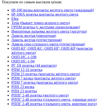
Покупаем по самым высоким ценам:
6Р-100 вилка контакты желтого цвета (локальный)
6Р-100А розетка контакты желтого цвета
Eltra
Tesla (бывает темно-зеленого цвета)
ГРПМ розетка (с желтыми проволочками)
Импортные разъемы желтого цвета (лигатура)
Ламель желтая (импортная)
Ламель желтая (отечественная)
Ламель серо-стального цвета (отечественная)
ОНП-КГ; ОНП-КС; ОНП-НГ; ОНП-КР (контакты
жёлтого цвета)
ОНП-НС-1-108
ОНП-НС-1-94
РГ 1Н розетка (44 контакта)
РПМ 12-32 розетка
РПМ 23 розетка (контакты жёлтого цвета)
РПМ 7 вилка (контакты жёлтого цвета)
РПМ 7 розетка (контакты жёлтого цвета)
РПН 23 вилка
РПН 23 розетка
РППГ 2-48 розетка (желтого цвета)
РППГ 2-48 розетка (стального цвета, длинные ноги)
РППГ 2-48 розетка (стального цвета, короткие ноги)