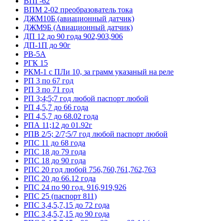
ВПГ-62
ВПМ 2-02 преобразователь тока
ДЖМ10Б (авиационный датчик)
ДЖМ9Б (Авиационный датчик)
ДП 12 до 90 года 902,903,906
ДП-1П до 90г
РВ-5А
РГК 15
РКМ-1 с ПЛи 10, за грамм указаный на реле
РП 3 по 67 год
РП 3 по 71 год
РП 3;4;5;7 год любой паспорт любой
РП 4,5,7 до 66 года
РП 4,5,7 до 68.02 года
РПА 11;12 до 01.92г
РПВ 2/5; 2/7;5/7 год любой паспорт любой
РПС 11 до 68 года
РПС 18 до 79 года
РПС 18 до 90 года
РПС 20 год любой 756,760,761,762,763
РПС 20 до 66.12 года
РПС 24 по 90 год. 916,919,926
РПС 25 (паспорт 811)
РПС 3,4,5,7,15 до 72 года
РПС 3,4,5,7,15 до 90 года