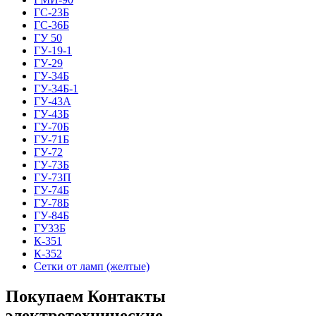
ГС-23Б
ГС-36Б
ГУ 50
ГУ-19-1
ГУ-29
ГУ-34Б
ГУ-34Б-1
ГУ-43А
ГУ-43Б
ГУ-70Б
ГУ-71Б
ГУ-72
ГУ-73Б
ГУ-73П
ГУ-74Б
ГУ-78Б
ГУ-84Б
ГУ33Б
К-351
К-352
Сетки от ламп (желтые)
Покупаем Контакты
электротехнические