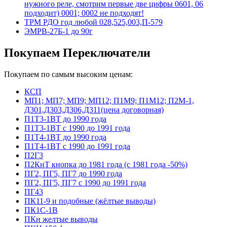
нужного реле, смотрим первые две цифры 0601, 06
подходит) 0001; 0002 не подходят!
ТРМ РДО год любой 028,525,003,П-579
ЭМРВ-27Б-1 до 90г
Покупаем Переключатели
Покупаем по самым высоким ценам:
КСП
МП1; МП7; МП9; МП12; П1М9; П1М12; П2М-1,
Д301,Д303,Д306,Д311(цена договорная)
П1Т3-1ВТ до 1990 года
П1Т3-1ВТ с 1990 до 1991 года
П1Т4-1ВТ до 1990 года
П1Т4-1ВТ с 1990 до 1991 года
П2Г3
П2КнТ кнопка до 1981 года (с 1981 года -50%)
ПГ2, ПГ5, ПГ7 до 1990 года
ПГ2, ПГ5, ПГ7 с 1990 до 1991 года
ПГ43
ПК11-9 и подобные (жёлтые выводы)
ПК1С-1В
ПКн желтые выводы