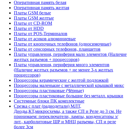
Оперативная память белая
Оперативная память желтая
Платы GSM белые
Платы GSM желтые
Платы от CD-ROM
Платы от HDD
Платы от POS-Терминалов
Платы от асиков алюминиевые
Платы от кнопочных телефонов (односимочные)
Платы от сенсорных телефонов, планшетов
Платы управления, периферия мало элементов (Наличие
желтых разъемов + процессоров)
Платы управления, периферия много элементов
(Наличие желтых разъемов + не менее 3-х желтых
процессоров)
Процессоры керамические с желтой подложкой
Процессоры маленькие с металлической крышкой микс
Процессоры пластиковые (Чёрные)
Процессоры пластиковые большие без металл. крышки
Системные блоки ПК комплектные
Срезка с плат (радиодетали) МЛТ,
Диоды,КТ,микросхемы, а также СП и Реле до 3 см. Не
принимаем: переключатели, лампы, конденсаторы э/
лит., карболитовые ШР и МНЦ разъемы, СП и реле
более 3см