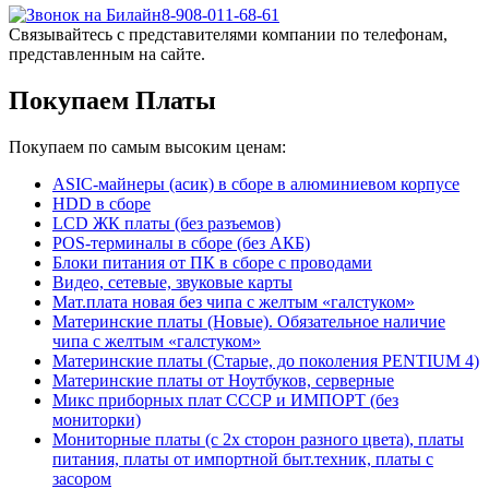
8-908-011-68-61
Связывайтесь с представителями компании по телефонам,
представленным на сайте.
Покупаем Платы
Покупаем по самым высоким ценам:
ASIC-майнеры (асик) в сборе в алюминиевом корпусе
HDD в сборе
LCD ЖК платы (без разъемов)
POS-терминалы в сборе (без АКБ)
Блоки питания от ПК в сборе с проводами
Видео, сетевые, звуковые карты
Мат.плата новая без чипа с желтым «галстуком»
Материнские платы (Новые). Обязательное наличие
чипа с желтым «галстуком»
Материнские платы (Старые, до поколения PENTIUM 4)
Материнские платы от Ноутбуков, серверные
Микс приборных плат СССР и ИМПОРТ (без
мониторки)
Мониторные платы (с 2х сторон разного цвета), платы
питания, платы от импортной быт.техник, платы с
засором