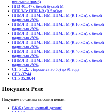
приемкой (ромб)
ПП3-40...47 с белой буквой М
ППБЛ-В; ППБН-В (R 5 кОм)
ППМЛ-И; ППМЛ-ИМ; ППМЛ-М (R 1 кОм), с белой
надписью -50%
ППМЛ-И; ППМЛ-ИМ; ППМЛ-М (R 10 кОм), с белой
надписью -50%
ППМЛ-И; ППМЛ-ИМ; ППМЛ-М (R 2 кОм), с белой
надписью -50%
ППМЛ-И; ППМЛ-ИМ; ППМЛ-М (R 20 кОм), с белой
надписью -50%
ППМЛ-И; ППМЛ-ИМ; ППМЛ-М (R 40 кОм), с белой
надписью -50%
ППМЛ-И; ППМЛ-ИМ; ППМЛ-М (R 5 кОм), с белой
надписью -50%
СП 5-1,2,… (кроме 28,30,50) до 91 года
СП3 -37;44
СП5-35;39;44
Покупаем Реле
Покупаем по самым высоким ценам:
ВКЖ (Авиационный датчик)