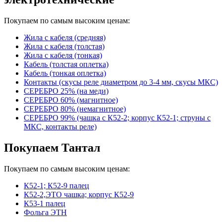
Покупаем по самым высоким ценам:
Жила с кабеля (средняя)
Жила с кабеля (толстая)
Жила с кабеля (тонкая)
Кабель (толстая оплетка)
Кабель (тонкая оплетка)
Контакты (скусы реле диаметром до 3-4 мм, скусы МКС)
СЕРЕБРО 25% (на меди)
СЕРЕБРО 60% (магнитное)
СЕРЕБРО 80% (немагнитное)
СЕРЕБРО 99% (чашка с К52-2; корпус К52-1; струны с
МКС, контакты реле)
Покупаем Тантал
Покупаем по самым высоким ценам:
К52-1; К52-9 палец
К52-2,ЭТО чашка; корпус К52-9
К53-1 палец
Фольга ЭТН