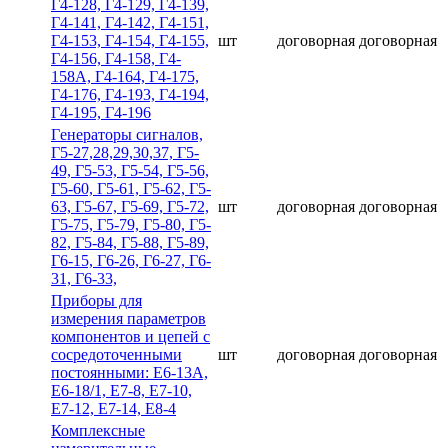
Г4-128, Г4-129, Г4-139,
Г4-141, Г4-142, Г4-151,
Г4-153, Г4-154, Г4-155,
шт
договорная
договорная
Г4-156, Г4-158, Г4-
158А, Г4-164, Г4-175,
Г4-176, Г4-193, Г4-194,
Г4-195, Г4-196
Гeнepaтopы cигнaлoв,
Г5-27,28,29,30,37, Г5-
49, Г5-53, Г5-54, Г5-56,
Г5-60, Г5-61, Г5-62, Г5-
63, Г5-67, Г5-69, Г5-72,
шт
договорная
договорная
Г5-75, Г5-79, Г5-80, Г5-
82, Г5-84, Г5-88, Г5-89,
Г6-15, Г6-26, Г6-27, Г6-
31, Г6-33,
Приборы для
измерения параметров
компонентов и цепей с
сосредоточенными
шт
договорная
договорная
постоянными: Е6-13А,
Е6-18/1, Е7-8, Е7-10,
Е7-12, Е7-14, Е8-4
Комплексные