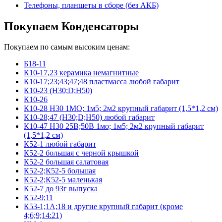
Телефоны, планшеты в сборе (без АКБ)
Покупаем Конденсаторы
Покупаем по самым высоким ценам:
Б18-11
К10-17,23 керамика немагнитные
К10-17;23;43;47;48 пластмасса любой габарит
К10-23 (Н30;D;Н50)
К10-26
К10-28 Н30 1МО; 1м5; 2м2 крупный габарит (1,5*1,2 см)
К10-28;47 (Н30;D;Н50) любой габарит
К10-47 Н30 25В;50В 1мо; 1м5; 2м2 крупный габарит
(1,5*1,2 см)
К52-1 любой габарит
К52-2 большая с черной крышкой
К52-2 большая салатовая
К52-2;К52-5 большая
К52-2;К52-5 маленькая
К52-7 до 93г выпуска
К52-9;11
К53-1;1А;18 и другие крупный габарит (кроме
4;6;9;14:21)