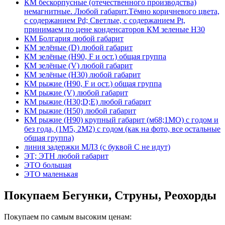
КМ бескорпусные (отечественного производства)
немагнитные. Любой габарит.Тёмно коричневого цвета,
с содержанием Pd; Светлые, с содержанием Pt,
принимаем по цене конденсаторов КМ зеленые Н30
КМ Болгария любой габарит
КМ зелёные (D) любой габарит
КМ зелёные (H90, F и ост.) общая группа
КМ зелёные (V) любой габарит
КМ зелёные (Н30) любой габарит
КМ рыжие (H90, F и ост.) общая группа
КМ рыжие (V) любой габарит
КМ рыжие (Н30;D;E) любой габарит
КМ рыжие (Н50) любой габарит
КМ рыжие (Н90) крупный габарит (м68;1МО) с годом и
без года, (1М5, 2М2) с годом (как на фото, все остальные
общая группа)
линия задержки МЛЗ (с буквой С не идут)
ЭТ; ЭТН любой габарит
ЭТО большая
ЭТО маленькая
Покупаем Бегунки, Струны, Реохорды
Покупаем по самым высоким ценам: