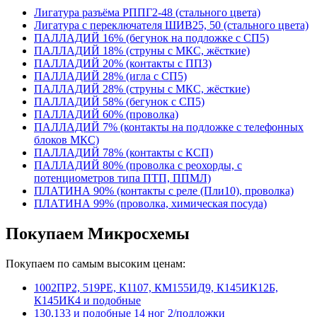
Лигатура разъёма РППГ2-48 (стального цвета)
Лигатура с переключателя ШИВ25, 50 (стального цвета)
ПАЛЛАДИЙ 16% (бегунок на подложке с СП5)
ПАЛЛАДИЙ 18% (струны с МКС, жёсткие)
ПАЛЛАДИЙ 20% (контакты с ПП3)
ПАЛЛАДИЙ 28% (игла с СП5)
ПАЛЛАДИЙ 28% (струны с МКС, жёсткие)
ПАЛЛАДИЙ 58% (бегунок с СП5)
ПАЛЛАДИЙ 60% (проволка)
ПАЛЛАДИЙ 7% (контакты на подложке с телефонных
блоков МКС)
ПАЛЛАДИЙ 78% (контакты с КСП)
ПАЛЛАДИЙ 80% (проволка с реохорды, с
потенциометров типа ПТП, ППМЛ)
ПЛАТИНА 90% (контакты с реле (Пли10), проволка)
ПЛАТИНА 99% (проволка, химическая посуда)
Покупаем Микросхемы
Покупаем по самым высоким ценам:
1002ПР2, 519РЕ, К1107, КМ155ИД9, К145ИК12Б,
К145ИК4 и подобные
130,133 и подобные 14 ног 2/подложки