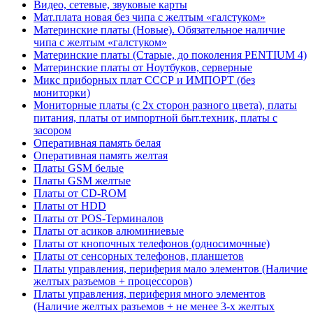
Видео, сетевые, звуковые карты
Мат.плата новая без чипа с желтым «галстуком»
Материнские платы (Новые). Обязательное наличие
чипа с желтым «галстуком»
Материнские платы (Старые, до поколения PENTIUM 4)
Материнские платы от Ноутбуков, серверные
Микс приборных плат СССР и ИМПОРТ (без
мониторки)
Мониторные платы (с 2х сторон разного цвета), платы
питания, платы от импортной быт.техник, платы с
засором
Оперативная память белая
Оперативная память желтая
Платы GSM белые
Платы GSM желтые
Платы от CD-ROM
Платы от HDD
Платы от POS-Терминалов
Платы от асиков алюминиевые
Платы от кнопочных телефонов (односимочные)
Платы от сенсорных телефонов, планшетов
Платы управления, периферия мало элементов (Наличие
желтых разъемов + процессоров)
Платы управления, периферия много элементов
(Наличие желтых разъемов + не менее 3-х желтых