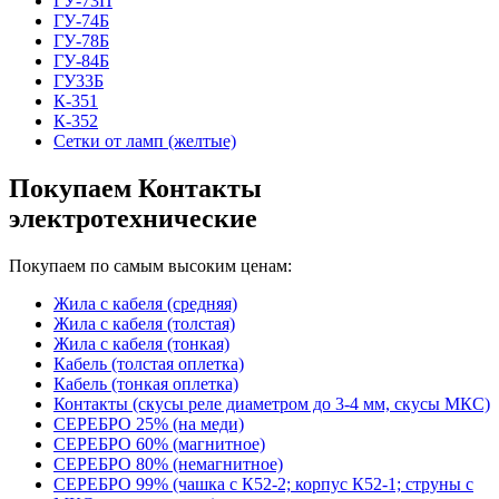
ГУ-73П
ГУ-74Б
ГУ-78Б
ГУ-84Б
ГУ33Б
К-351
К-352
Сетки от ламп (желтые)
Покупаем Контакты
электротехнические
Покупаем по самым высоким ценам:
Жила с кабеля (средняя)
Жила с кабеля (толстая)
Жила с кабеля (тонкая)
Кабель (толстая оплетка)
Кабель (тонкая оплетка)
Контакты (скусы реле диаметром до 3-4 мм, скусы МКС)
СЕРЕБРО 25% (на меди)
СЕРЕБРО 60% (магнитное)
СЕРЕБРО 80% (немагнитное)
СЕРЕБРО 99% (чашка с К52-2; корпус К52-1; струны с