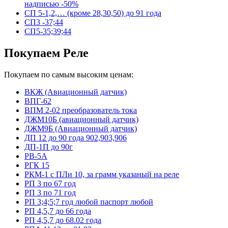
надписью -50%
СП 5-1,2,… (кроме 28,30,50) до 91 года
СП3 -37;44
СП5-35;39;44
Покупаем Реле
Покупаем по самым высоким ценам:
ВКЖ (Авиационный датчик)
ВПГ-62
ВПМ 2-02 преобразователь тока
ДЖМ10Б (авиационный датчик)
ДЖМ9Б (Авиационный датчик)
ДП 12 до 90 года 902,903,906
ДП-1П до 90г
РВ-5А
РГК 15
РКМ-1 с ПЛи 10, за грамм указаный на реле
РП 3 по 67 год
РП 3 по 71 год
РП 3;4;5;7 год любой паспорт любой
РП 4,5,7 до 66 года
РП 4,5,7 до 68.02 года