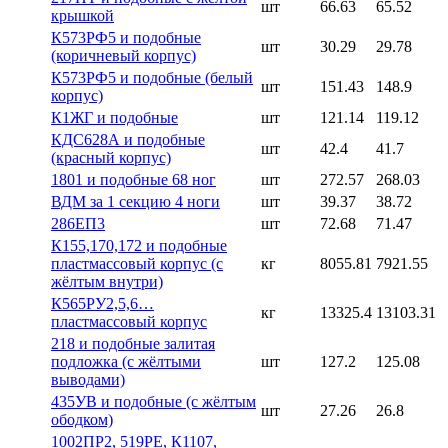
шт
66.63
65.52
крышкой
К573РФ5 и подобные
шт
30.29
29.78
(коричневый корпус)
К573РФ5 и подобные (белый
шт
151.43
148.9
корпус)
К1ЖГ и подобные
шт
121.14
119.12
КДС628А и подобные
шт
42.4
41.7
(красный корпус)
1801 и подобные 68 ног
шт
272.57
268.03
ВДМ за 1 секцию 4 ноги
шт
39.37
38.72
286ЕП3
шт
72.68
71.47
К155,170,172 и подобные
пластмассовый корпус (с
кг
8055.81
7921.55
жёлтым внутри)
К565РУ2,5,6…
кг
13325.4
13103.31
пластмассовый корпус
218 и подобные залитая
подложка (с жёлтыми
шт
127.2
125.08
выводами)
435УВ и подобные (с жёлтым
шт
27.26
26.8
ободком)
1002ПР2, 519РЕ, К1107,