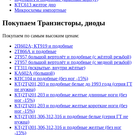
КТС613 желтое дно
Микросхемы импортные
Покупаем Транзисторы, диоды
Покупаем по самым высоким ценам:
2П602А; КТ919 и подобные
2Т866А и подобные
2Т957 большой вертолёт и подобные (с жёлтой резьбой)
2Т957 большой вертолёт и подобные (с медной резьбой)
ГТ311 (вскрытые, внутри жёлтые)
КА602А (большой)
КПС104 и подобные (без ног -15%)
КТ(2Т)201,203 и подобные белые до 1993 года (серия ГТ
не нужна)
КТ(2Т)201,203 и подобные желтые длинные ноги (без
ног -15%)
КТ(2Т)201,203 и подобные желтые короткие ноги (без
ног -15%)
КТ(2Т)301,306,312,316 и подобные белые (серия ГТ не
нужна)
КТ(2Т)301,306,312,316 и подобные желтые (без ног
-15%)