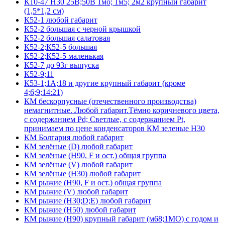
К10-47 Н30 25В;50В 1мо; 1м5; 2м2 крупный габарит
(1,5*1,2 см)
К52-1 любой габарит
К52-2 большая с черной крышкой
К52-2 большая салатовая
К52-2;К52-5 большая
К52-2;К52-5 маленькая
К52-7 до 93г выпуска
К52-9;11
К53-1;1А;18 и другие крупный габарит (кроме
4;6;9;14:21)
КМ бескорпусные (отечественного производства)
немагнитные. Любой габарит.Тёмно коричневого цвета,
с содержанием Pd; Светлые, с содержанием Pt,
принимаем по цене конденсаторов КМ зеленые Н30
КМ Болгария любой габарит
КМ зелёные (D) любой габарит
КМ зелёные (H90, F и ост.) общая группа
КМ зелёные (V) любой габарит
КМ зелёные (Н30) любой габарит
КМ рыжие (H90, F и ост.) общая группа
КМ рыжие (V) любой габарит
КМ рыжие (Н30;D;E) любой габарит
КМ рыжие (Н50) любой габарит
КМ рыжие (Н90) крупный габарит (м68;1МО) с годом и