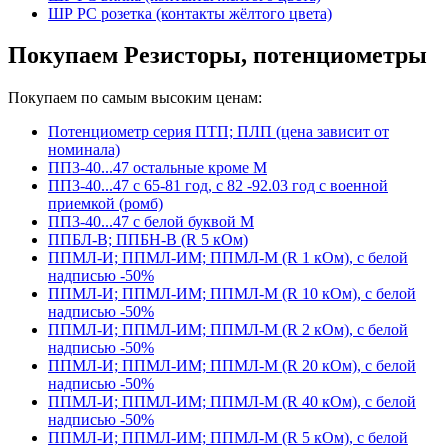
ШР РС розетка (контакты жёлтого цвета)
Покупаем Резисторы, потенциометры
Покупаем по самым высоким ценам:
Потенциометр серия ПТП; ПЛП (цена зависит от
номинала)
ПП3-40...47 остальные кроме М
ПП3-40...47 с 65-81 год, с 82 -92.03 год с военной
приемкой (ромб)
ПП3-40...47 с белой буквой М
ППБЛ-В; ППБН-В (R 5 кОм)
ППМЛ-И; ППМЛ-ИМ; ППМЛ-М (R 1 кОм), с белой
надписью -50%
ППМЛ-И; ППМЛ-ИМ; ППМЛ-М (R 10 кОм), с белой
надписью -50%
ППМЛ-И; ППМЛ-ИМ; ППМЛ-М (R 2 кОм), с белой
надписью -50%
ППМЛ-И; ППМЛ-ИМ; ППМЛ-М (R 20 кОм), с белой
надписью -50%
ППМЛ-И; ППМЛ-ИМ; ППМЛ-М (R 40 кОм), с белой
надписью -50%
ППМЛ-И; ППМЛ-ИМ; ППМЛ-М (R 5 кОм), с белой