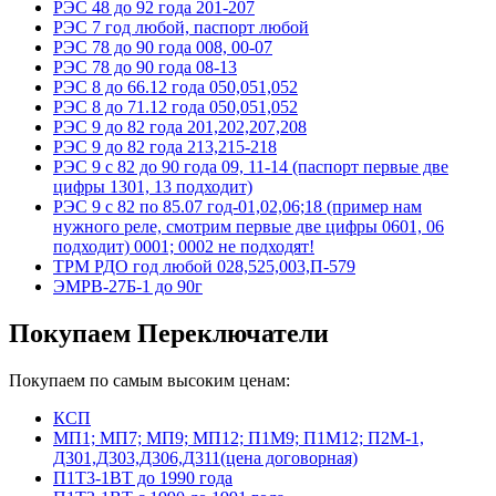
РЭС 48 до 92 года 201-207
РЭС 7 год любой, паспорт любой
РЭС 78 до 90 года 008, 00-07
РЭС 78 до 90 года 08-13
РЭС 8 до 66.12 года 050,051,052
РЭС 8 до 71.12 года 050,051,052
РЭС 9 до 82 года 201,202,207,208
РЭС 9 до 82 года 213,215-218
РЭС 9 с 82 до 90 года 09, 11-14 (паспорт первые две
цифры 1301, 13 подходит)
РЭС 9 с 82 по 85.07 год-01,02,06;18 (пример нам
нужного реле, смотрим первые две цифры 0601, 06
подходит) 0001; 0002 не подходят!
ТРМ РДО год любой 028,525,003,П-579
ЭМРВ-27Б-1 до 90г
Покупаем Переключатели
Покупаем по самым высоким ценам:
КСП
МП1; МП7; МП9; МП12; П1М9; П1М12; П2М-1,
Д301,Д303,Д306,Д311(цена договорная)
П1Т3-1ВТ до 1990 года