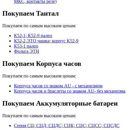
МКС, контакты реле)
Покупаем Тантал
Покупаем по самым высоким ценам:
К52-1; К52-9 палец
К52-2,ЭТО чашка; корпус К52-9
К53-1 палец
Фольга ЭТН
Покупаем Корпуса часов
Покупаем по самым высоким ценам:
Корпуса часов cо знаком AU - с механизмом
Корпуса часов и браслеты со знаком AU- без механизма
Покупаем Аккумуляторные батареи
Покупаем по самым высоким ценам:
Серия СЦ; СЦД; СЦДС; СЦК; СЦС; СЦСС; СЦСДС