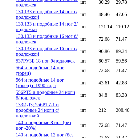
шт
30.29
29.78
подложек
130,133 и подобные 14 ног с/
шт
48.46
47.65
подложкой
130,133 и подобные 14 ног 2/
шт
121.14
119.12
подложки
130,133 и подобные 16 ног б/
шт
72.68
71.47
подложек
130,133 и подобные 16 ног с/
шт
90.86
89.34
подложкой
537РУ3Б 18 ног б/подложек
шт
60.57
59.56
564 и подобные 14 ног
шт
72.68
71.47
(торец)
564 и подобные 14 ног
шт
43.61
42.88
(торец) с 1990 года
556РТ5 и подобные 24 ноги
шт
84.8
83.38
б/подложек
133ИД3; 556РТ7-1 и
подобные 24 ноги с/
шт
212
208.46
подложкой
140 и подобные 8 ног (без
шт
72.68
71.47
ног -20%)
140 и подобные 12 ног (без
шт
72.68
71.47