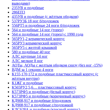
выводами)
235УВ и подобные
286ЕП3
435УВ и подобные (с жёлтым ободком)
537РУ3Б 18 ног б/подложек
556РТ5 и подобные 24 ноги б/подложек
564 и подобные 14 ног (торец)
564 и подобные 14 ног (торец) с 1990 года
565РУ1,2 керамический корпус
565РУ3 керамический корпус
565РУ5 с желтой крышкой
580 и подобные 40 ног
АЛС крупные 14 ног
АЛС мелкие 8 ног
АОТы, АОДы с желтым ободком снизу (без ног -15%)
ВДМ за 1 секцию 4 ноги
К155,170,172 и подобные пластмассовый корпус (с
жёлтым внутри)
К1ЖГ и подобные
К565РУ2,5,6… пластмассовый корпус
К573РФ5 и подобные (белый корпус)
К573РФ5 и подобные (коричневый корпус)
КД908,917 и подобные б/подложек
КД908,917 и подобные с/подложкой
КДС628А и подобные (красный корпус)