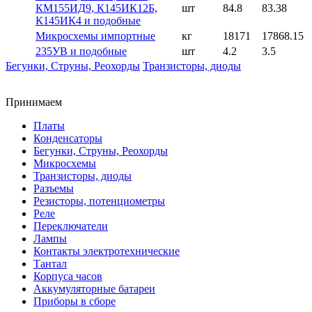
КМ155ИД9, К145ИК12Б,
шт
84.8
83.38
К145ИК4 и подобные
Микросхемы импортные
кг
18171
17868.15
235УВ и подобные
шт
4.2
3.5
Бегунки, Струны, Реохорды
Транзисторы, диоды
Принимаем
Платы
Конденсаторы
Бегунки, Струны, Реохорды
Микросхемы
Транзисторы, диоды
Разъемы
Резисторы, потенциометры
Реле
Переключатели
Лампы
Контакты электротехнические
Тантал
Корпуса часов
Аккумуляторные батареи
Приборы в сборе