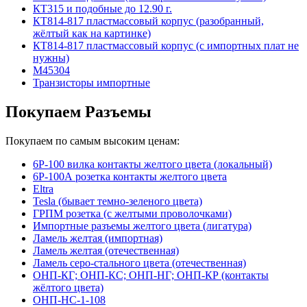
КТ315 и подобные до 12.90 г.
КТ814-817 пластмассовый корпус (разобранный,
жёлтый как на картинке)
КТ814-817 пластмассовый корпус (с импортных плат не
нужны)
М45304
Транзисторы импортные
Покупаем Разъемы
Покупаем по самым высоким ценам:
6Р-100 вилка контакты желтого цвета (локальный)
6Р-100А розетка контакты желтого цвета
Eltra
Tesla (бывает темно-зеленого цвета)
ГРПМ розетка (с желтыми проволочками)
Импортные разъемы желтого цвета (лигатура)
Ламель желтая (импортная)
Ламель желтая (отечественная)
Ламель серо-стального цвета (отечественная)
ОНП-КГ; ОНП-КС; ОНП-НГ; ОНП-КР (контакты
жёлтого цвета)
ОНП-НС-1-108