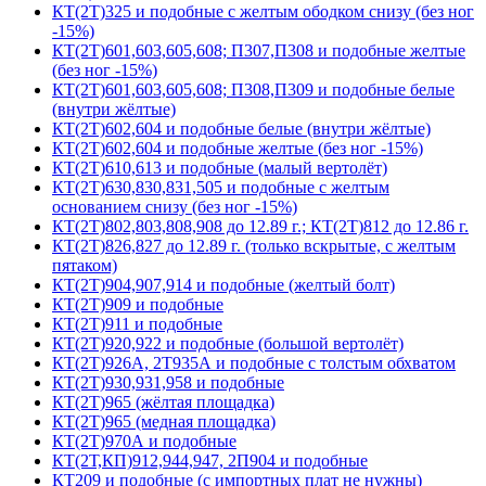
КТ(2Т)325 и подобные с желтым ободком снизу (без ног
-15%)
КТ(2Т)601,603,605,608; П307,П308 и подобные желтые
(без ног -15%)
КТ(2Т)601,603,605,608; П308,П309 и подобные белые
(внутри жёлтые)
КТ(2Т)602,604 и подобные белые (внутри жёлтые)
КТ(2Т)602,604 и подобные желтые (без ног -15%)
КТ(2Т)610,613 и подобные (малый вертолёт)
КТ(2Т)630,830,831,505 и подобные с желтым
основанием снизу (без ног -15%)
КТ(2Т)802,803,808,908 до 12.89 г.; КТ(2Т)812 до 12.86 г.
КТ(2Т)826,827 до 12.89 г. (только вскрытые, с желтым
пятаком)
КТ(2Т)904,907,914 и подобные (желтый болт)
КТ(2Т)909 и подобные
КТ(2Т)911 и подобные
КТ(2Т)920,922 и подобные (большой вертолёт)
КТ(2Т)926А, 2Т935А и подобные с толстым обхватом
КТ(2Т)930,931,958 и подобные
КТ(2Т)965 (жёлтая площадка)
КТ(2Т)965 (медная площадка)
КТ(2Т)970А и подобные
КТ(2Т,КП)912,944,947, 2П904 и подобные
КТ209 и подобные (с импортных плат не нужны)