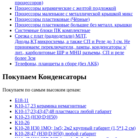
процессоров)
Процессоры керамические с желтой подложкой
Процессоры маленькие с металлической крышкой микс
Процессоры пластиковые (Чёрные)
Процессоры пластиковые большие без металл. крышки
Системные блоки ПК комплектные
Срезка с плат (радиодетали) МЛТ,
Диоды,КТ,микросхемы, а также СП и Реле до 3 см. Не
принимаем: переключатели, лампы, конденсаторы э/
лит., карболитовые ШР и МНЦ разъемы, СП и реле
более 3см
Телефоны, планшеты в сборе (без АКБ)
Покупаем Конденсаторы
Покупаем по самым высоким ценам:
Б18-11
К10-17,23 керамика немагнитные
К10-17;23;43;47;48 пластмасса любой габарит
К10-23 (Н30;D;Н50)
К10-26
К10-28 Н30 1МО; 1м5; 2м2 крупный габарит (1,5*1,2 см)
К10-28;47 (Н30;D;Н50) любой габарит