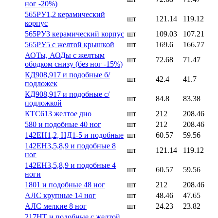
ног -20%)
565РУ1,2 керамический
шт
121.14
119.12
корпус
565РУ3 керамический корпус
шт
109.03
107.21
565РУ5 с желтой крышкой
шт
169.6
166.77
АОТы, АОДы с желтым
шт
72.68
71.47
ободком снизу (без ног -15%)
КД908,917 и подобные б/
шт
42.4
41.7
подложек
КД908,917 и подобные с/
шт
84.8
83.38
подложкой
КТС613 желтое дно
шт
212
208.46
580 и подобные 40 ног
шт
212
208.46
142ЕН1,2, НД1-5 и подобные
шт
60.57
59.56
142ЕН3,5,8,9 и подобные 8
шт
121.14
119.12
ног
142ЕН3,5,8,9 и подобные 4
шт
60.57
59.56
ноги
1801 и подобные 48 ног
шт
212
208.46
АЛС крупные 14 ног
шт
48.46
47.65
АЛС мелкие 8 ног
шт
24.23
23.82
217НТ и подобные с желтой