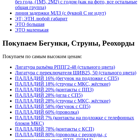
без года, (1М5, 2М2) с годом (как на фото, все остальные
общая группа)
линия задержки МЛЗ (с буквой С не идут)
ЭТ; ЭТН любой габарит
ЭТО большая
ЭТО маленькая
Покупаем Бегунки, Струны, Реохорды
Покупаем по самым высоким ценам:
Лигатура разъёма РППГ2-48 (стального цвета)
Лигатура с переключателя ШИВ25, 50 (стального цвета)
ПАЛЛАДИЙ 16% (бегунок на подложке с СП5)
ПАЛЛАДИЙ 18% (струны с МКС, жёсткие)
ПАЛЛАДИЙ 20% (контакты с ПП3)
ПАЛЛАДИЙ 28% (игла с СП5)
ПАЛЛАДИЙ 28% (струны с МКС, жёсткие)
ПАЛЛАДИЙ 58% (бегунок с СП5)
ПАЛЛАДИЙ 60% (проволка)
ПАЛЛАДИЙ 7% (контакты на подложке с телефонных
блоков МКС)
ПАЛЛАДИЙ 78% (контакты с КСП)
ПАЛЛАДИЙ 80% (проволка с реохорды, с