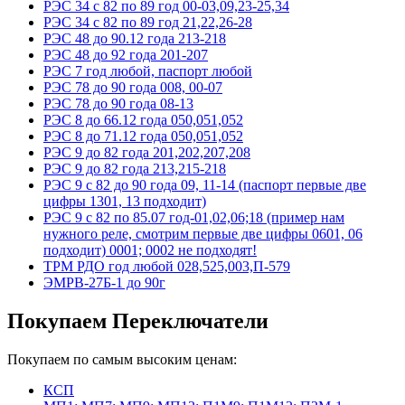
РЭС 34 с 82 по 89 год 00-03,09,23-25,34
РЭС 34 с 82 по 89 год 21,22,26-28
РЭС 48 до 90.12 года 213-218
РЭС 48 до 92 года 201-207
РЭС 7 год любой, паспорт любой
РЭС 78 до 90 года 008, 00-07
РЭС 78 до 90 года 08-13
РЭС 8 до 66.12 года 050,051,052
РЭС 8 до 71.12 года 050,051,052
РЭС 9 до 82 года 201,202,207,208
РЭС 9 до 82 года 213,215-218
РЭС 9 с 82 до 90 года 09, 11-14 (паспорт первые две
цифры 1301, 13 подходит)
РЭС 9 с 82 по 85.07 год-01,02,06;18 (пример нам
нужного реле, смотрим первые две цифры 0601, 06
подходит) 0001; 0002 не подходят!
ТРМ РДО год любой 028,525,003,П-579
ЭМРВ-27Б-1 до 90г
Покупаем Переключатели
Покупаем по самым высоким ценам:
КСП