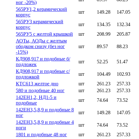
ног -20%)
565РУ1,2 керамический
шт
149.28
147.05
корпус
565РУ3 керамический
шт
134.35
132.34
корпус
565РУ5 с желтой крышкой
шт
208.99
205.87
АОТы, АОДы с желтым
ободком снизу (без ног
шт
89.57
88.23
-15%)
КД908,917 и подобные б/
шт
52.25
51.47
подложек
КД908,917 и подобные с/
шт
104.49
102.93
подложкой
КТС613 желтое дно
шт
261.23
257.33
580 и подобные 40 ног
шт
261.23
257.33
142ЕН1,2, НД1-5 и
шт
74.64
73.52
подобные
142ЕН3,5,8,9 и подобные 8
шт
149.28
147.05
ног
142ЕН3,5,8,9 и подобные 4
шт
74.64
73.52
ноги
1801 и подобные 48 ног
шт
261.23
257.33