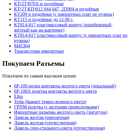
КТ(2Т)970А и подобные
КТ(2Т,КП)912,944,947, 2П904 и подобные
КТ209 и подобные (с импортных плат не нужны)
КТ315 и подобные до 12.90 г.
КТ814-817 пластмассовый корпус (разобранный,
жёлтый как на картинке)
КТ814-817 пластмассовый корпус (с импортных плат не
нужны)
М45304
Транзисторы импортные
Покупаем Разъемы
Покупаем по самым высоким ценам:
6Р-100 вилка контакты желтого цвета (локальный)
6Р-100А розетка контакты желтого цвета
Eltra
Tesla (бывает темно-зеленого цвета)
ГРПМ розетка (с желтыми проволочками)
Импортные разъемы желтого цвета (лигатура)
Ламель желтая (импортная)
Ламель желтая (отечественная)
Ламель серо-стального цвета (отечественная)