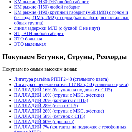
КМ рыжие (Н30;D;E) любой габарит
КМ рыжие (Н50) любой габарит
КМ рыжие (Н90) крупный габарит (м68;1МО) с годом и
без года, (1М5, 2М2) с годом (как на фото, все остальные
общая группа)
линия задержки МЛЗ (с буквой С не идут)
ЭТ; ЭТН любой габарит
ЭТО большая
ЭТО маленькая
Покупаем Бегунки, Струны, Реохорды
Покупаем по самым высоким ценам:
Лигатура разъёма РППГ2-48 (стального цвета)
Лигатура с переключателя ШИВ25, 50 (стального цвета)
ПАЛЛАДИЙ 16% (бегунок на подложке с СП5)
ПАЛЛАДИЙ 18% (струны с МКС, жёсткие)
ПАЛЛАДИЙ 20% (контакты с ПП3)
ПАЛЛАДИЙ 28% (игла с СП5)
ПАЛЛАДИЙ 28% (струны с МКС, жёсткие)
ПАЛЛАДИЙ 58% (бегунок с СП5)
ПАЛЛАДИЙ 60% (проволка)
ПАЛЛАДИЙ 7% (контакты на подложке с телефонных