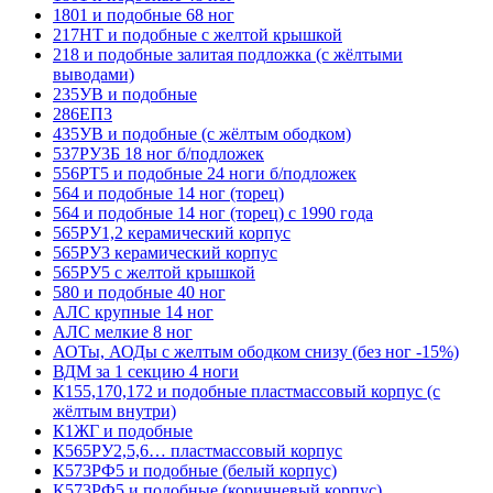
1801 и подобные 68 ног
217НТ и подобные с желтой крышкой
218 и подобные залитая подложка (с жёлтыми
выводами)
235УВ и подобные
286ЕП3
435УВ и подобные (с жёлтым ободком)
537РУ3Б 18 ног б/подложек
556РТ5 и подобные 24 ноги б/подложек
564 и подобные 14 ног (торец)
564 и подобные 14 ног (торец) с 1990 года
565РУ1,2 керамический корпус
565РУ3 керамический корпус
565РУ5 с желтой крышкой
580 и подобные 40 ног
АЛС крупные 14 ног
АЛС мелкие 8 ног
АОТы, АОДы с желтым ободком снизу (без ног -15%)
ВДМ за 1 секцию 4 ноги
К155,170,172 и подобные пластмассовый корпус (с
жёлтым внутри)
К1ЖГ и подобные
К565РУ2,5,6… пластмассовый корпус
К573РФ5 и подобные (белый корпус)
К573РФ5 и подобные (коричневый корпус)