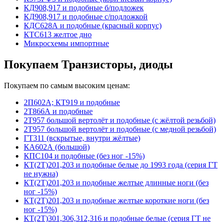
КД908,917 и подобные б/подложек
КД908,917 и подобные с/подложкой
КДС628А и подобные (красный корпус)
КТС613 желтое дно
Микросхемы импортные
Покупаем Транзисторы, диоды
Покупаем по самым высоким ценам:
2П602А; КТ919 и подобные
2Т866А и подобные
2Т957 большой вертолёт и подобные (с жёлтой резьбой)
2Т957 большой вертолёт и подобные (с медной резьбой)
ГТ311 (вскрытые, внутри жёлтые)
КА602А (большой)
КПС104 и подобные (без ног -15%)
КТ(2Т)201,203 и подобные белые до 1993 года (серия ГТ
не нужна)
КТ(2Т)201,203 и подобные желтые длинные ноги (без
ног -15%)
КТ(2Т)201,203 и подобные желтые короткие ноги (без
ног -15%)
КТ(2Т)301,306,312,316 и подобные белые (серия ГТ не