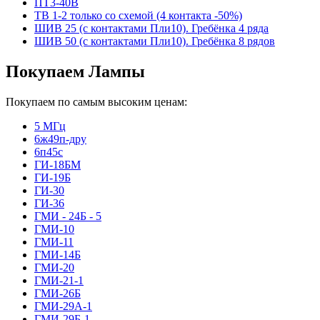
ПТ3-40В
ТВ 1-2 только со схемой (4 контакта -50%)
ШИВ 25 (с контактами Пли10). Гребёнка 4 ряда
ШИВ 50 (с контактами Пли10). Гребёнка 8 рядов
Покупаем Лампы
Покупаем по самым высоким ценам:
5 МГц
6ж49п-дру
6п45с
ГИ-18БМ
ГИ-19Б
ГИ-30
ГИ-36
ГМИ - 24Б - 5
ГМИ-10
ГМИ-11
ГМИ-14Б
ГМИ-20
ГМИ-21-1
ГМИ-26Б
ГМИ-29А-1
ГМИ-29Б-1