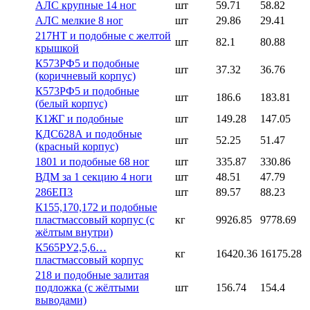
АЛС крупные 14 ног
шт
59.71
58.82
АЛС мелкие 8 ног
шт
29.86
29.41
217НТ и подобные с желтой
шт
82.1
80.88
крышкой
К573РФ5 и подобные
шт
37.32
36.76
(коричневый корпус)
К573РФ5 и подобные
шт
186.6
183.81
(белый корпус)
К1ЖГ и подобные
шт
149.28
147.05
КДС628А и подобные
шт
52.25
51.47
(красный корпус)
1801 и подобные 68 ног
шт
335.87
330.86
ВДМ за 1 секцию 4 ноги
шт
48.51
47.79
286ЕП3
шт
89.57
88.23
К155,170,172 и подобные
пластмассовый корпус (с
кг
9926.85
9778.69
жёлтым внутри)
К565РУ2,5,6…
кг
16420.36
16175.28
пластмассовый корпус
218 и подобные залитая
подложка (с жёлтыми
шт
156.74
154.4
выводами)