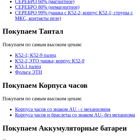
СЕРЕБРО 60% (магнитное)
СЕРЕБРО 80% (немагнитное)
СЕРЕБРО 99% (чашка с К52-2; корпус К52-1; струны с
МКС, контакты реле)
Покупаем Тантал
Покупаем по самым высоким ценам:
К52-1; К52-9 палец
К52-2,ЭТО чашка; корпус К52-9
К53-1 палец
Фольга ЭТН
Покупаем Корпуса часов
Покупаем по самым высоким ценам:
Корпуса часов cо знаком AU - с механизмом
Корпуса часов и браслеты со знаком AU- без механизма
Покупаем Аккумуляторные батареи