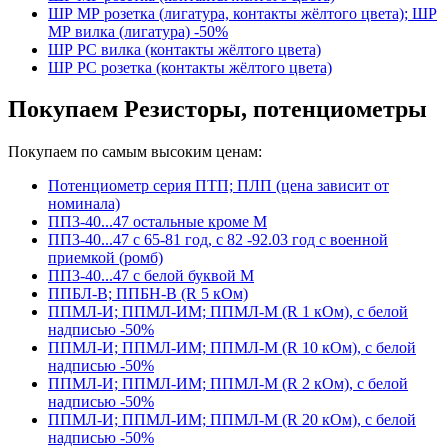
ШР МР розетка (лигатура, контакты жёлтого цвета); ШР
МР вилка (лигатура) -50%
ШР РС вилка (контакты жёлтого цвета)
ШР РС розетка (контакты жёлтого цвета)
Покупаем Резисторы, потенциометры
Покупаем по самым высоким ценам:
Потенциометр серия ПТП; ПЛП (цена зависит от
номинала)
ПП3-40...47 остальные кроме М
ПП3-40...47 с 65-81 год, с 82 -92.03 год с военной
приемкой (ромб)
ПП3-40...47 с белой буквой М
ППБЛ-В; ППБН-В (R 5 кОм)
ППМЛ-И; ППМЛ-ИМ; ППМЛ-М (R 1 кОм), с белой
надписью -50%
ППМЛ-И; ППМЛ-ИМ; ППМЛ-М (R 10 кОм), с белой
надписью -50%
ППМЛ-И; ППМЛ-ИМ; ППМЛ-М (R 2 кОм), с белой
надписью -50%
ППМЛ-И; ППМЛ-ИМ; ППМЛ-М (R 20 кОм), с белой
надписью -50%