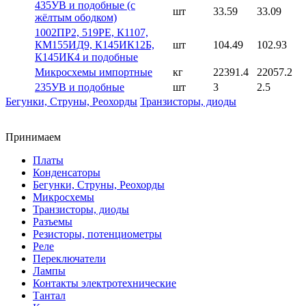
435УВ и подобные (с
шт
33.59
33.09
жёлтым ободком)
1002ПР2, 519РЕ, К1107,
КМ155ИД9, К145ИК12Б,
шт
104.49
102.93
К145ИК4 и подобные
Микросхемы импортные
кг
22391.4
22057.2
235УВ и подобные
шт
3
2.5
Бегунки, Струны, Реохорды
Транзисторы, диоды
Принимаем
Платы
Конденсаторы
Бегунки, Струны, Реохорды
Микросхемы
Транзисторы, диоды
Разъемы
Резисторы, потенциометры
Реле
Переключатели
Лампы
Контакты электротехнические
Тантал