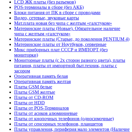
LCD ЖК платы (без разъемов)
POS-терминалы в сборе (без АКБ)
Блоки питания от ПК в сборе с проводами
Видео, сетевые, звуковые карты
Мат.плата новая без чипа с желтым «галстуком»
Материнские платы (Новые). Обязательное наличие
чипа с желтым «галстуком»
Материнские платы (Старые, до поколения PENTIUM 4)
Материнские платы от Ноутбуков, серверные
Микс приборных плат СССР и ИМПОРТ (без
мониторки)
Мониторные платы (с 2х сторон разного цвета), платы
питания, платы от импортной быт.техник, платы с
засором
Оперативная память белая
Оперативная память желтая
Платы GSM белые
Платы GSM желтые
Платы от CD-ROM
Платы от HDD
Платы от POS-Терминалов
Платы от асиков алюминиевые
Платы от кнопочных телефонов (односимочные)
Платы от сенсорных телефонов, планшетов
Платы управления, периферия мало элементов (Наличие