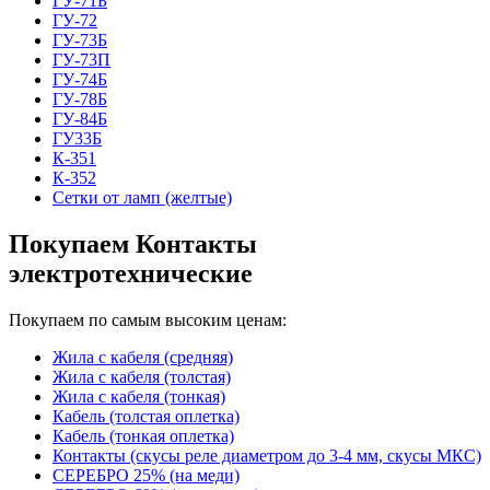
ГУ-71Б
ГУ-72
ГУ-73Б
ГУ-73П
ГУ-74Б
ГУ-78Б
ГУ-84Б
ГУ33Б
К-351
К-352
Сетки от ламп (желтые)
Покупаем Контакты
электротехнические
Покупаем по самым высоким ценам:
Жила с кабеля (средняя)
Жила с кабеля (толстая)
Жила с кабеля (тонкая)
Кабель (толстая оплетка)
Кабель (тонкая оплетка)
Контакты (скусы реле диаметром до 3-4 мм, скусы МКС)
СЕРЕБРО 25% (на меди)