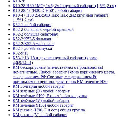
К10-26
К10-28 Н30 1МО; 1м5; 2м2 крупный габарит (1,5*1,2 см)
К10-28;47 (Н30;D;Н50) любой габарит
К10-47 Н30 25В;50В 1мо; 1м5; 2м2 крупный габарит
(1,5*1,2 см)
К52-1 любой габарит
К52-2 большая с черной крышкой
К52-2 большая салатовая
К52-2;К52-5 большая
К52-2;К52-5 маленькая
К52-7 до 93г выпуска
К52-9;11
К53-1;1А;18 и другие крупный габарит (кроме
4;6;9;14:21)
КМ бескорпусные (отечественного производства)
немагнитные. Любой габарит.Тёмно коричневого цвета,
с содержанием Pd; Светлые, с содержанием Pt,
принимаем по цене конденсаторов КМ зеленые Н30
КМ Болгария любой габарит
КМ зелёные (D) любой габарит
КМ зелёные (H90, F и ост.) общая группа
КМ зелёные (V) любой габарит
КМ зелёные (Н30) любой габарит
КМ рыжие (H90, F и ост.) общая группа
КМ рыжие (V) любой габарит