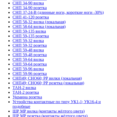
СНП 34-90 вилка
СНП 34-90 розетка
СНП 37-24-В (длинные ноги, короткие ноги -30%)
СНП 41-120 розетка
СНП 58-32 вилка (локальная)
СНП 58-64 вилка (локальная)
СНП 59-135 вилка
СНП 59-135 розетка
СНП 59-32 вилка
СНП 59-32 розетка
СНП 59-48 вилка
СНП 59-48 розетка
СНП 59-64 вилка
СНП 59-64 розетка
СНП 59-96 вилка
СНП 59-96 розетка
СНП49; СНО60; РР вилки (локальная)
СНП49; СНО60; РР розетка (локальная)
ТАН-2 вилка
ТАН-2 розетка
Украина розетка
Устройства контактные по типу УК1-1; УК16-4 и
подобные
ШР МР вилка (контакты жёлтого цвета)
ШР МР розетка (контакты жёлтого цвета)