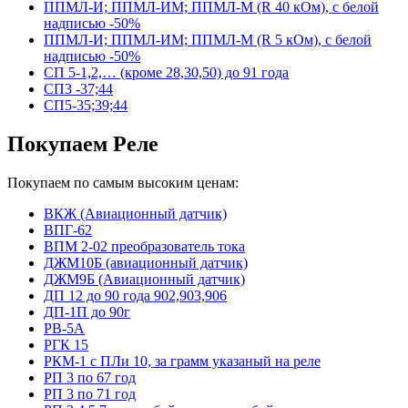
ППМЛ-И; ППМЛ-ИМ; ППМЛ-М (R 40 кОм), с белой
надписью -50%
ППМЛ-И; ППМЛ-ИМ; ППМЛ-М (R 5 кОм), с белой
надписью -50%
СП 5-1,2,… (кроме 28,30,50) до 91 года
СП3 -37;44
СП5-35;39;44
Покупаем Реле
Покупаем по самым высоким ценам:
ВКЖ (Авиационный датчик)
ВПГ-62
ВПМ 2-02 преобразователь тока
ДЖМ10Б (авиационный датчик)
ДЖМ9Б (Авиационный датчик)
ДП 12 до 90 года 902,903,906
ДП-1П до 90г
РВ-5А
РГК 15
РКМ-1 с ПЛи 10, за грамм указаный на реле
РП 3 по 67 год
РП 3 по 71 год