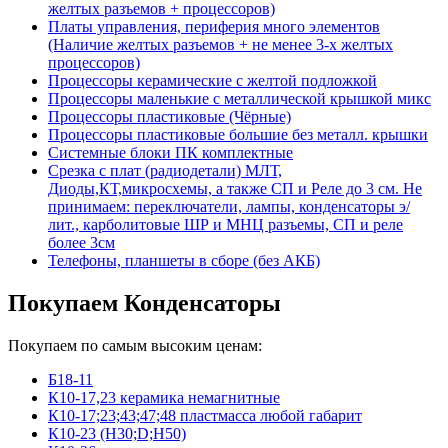
желтых разъемов + процессоров)
Платы управления, периферия много элементов
(Наличие желтых разъемов + не менее 3-х желтых
процессоров)
Процессоры керамические с желтой подложкой
Процессоры маленькие с металлической крышкой микс
Процессоры пластиковые (Чёрные)
Процессоры пластиковые большие без металл. крышки
Системные блоки ПК комплектные
Срезка с плат (радиодетали) МЛТ,
Диоды,КТ,микросхемы, а также СП и Реле до 3 см. Не
принимаем: переключатели, лампы, конденсаторы э/
лит., карболитовые ШР и МНЦ разъемы, СП и реле
более 3см
Телефоны, планшеты в сборе (без АКБ)
Покупаем Конденсаторы
Покупаем по самым высоким ценам:
Б18-11
К10-17,23 керамика немагнитные
К10-17;23;43;47;48 пластмасса любой габарит
К10-23 (Н30;D;Н50)