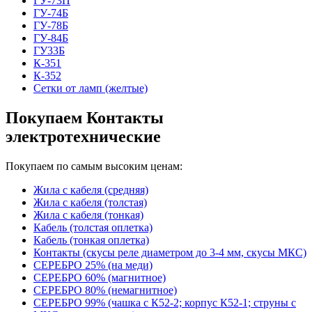
ГУ-73П
ГУ-74Б
ГУ-78Б
ГУ-84Б
ГУ33Б
К-351
К-352
Сетки от ламп (желтые)
Покупаем Контакты
электротехнические
Покупаем по самым высоким ценам:
Жила с кабеля (средняя)
Жила с кабеля (толстая)
Жила с кабеля (тонкая)
Кабель (толстая оплетка)
Кабель (тонкая оплетка)
Контакты (скусы реле диаметром до 3-4 мм, скусы МКС)
СЕРЕБРО 25% (на меди)
СЕРЕБРО 60% (магнитное)
СЕРЕБРО 80% (немагнитное)
СЕРЕБРО 99% (чашка с К52-2; корпус К52-1; струны с