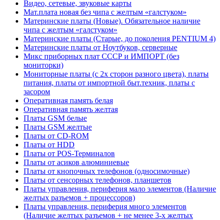
Видео, сетевые, звуковые карты
Мат.плата новая без чипа с желтым «галстуком»
Материнские платы (Новые). Обязательное наличие
чипа с желтым «галстуком»
Материнские платы (Старые, до поколения PENTIUM 4)
Материнские платы от Ноутбуков, серверные
Микс приборных плат СССР и ИМПОРТ (без
мониторки)
Мониторные платы (с 2х сторон разного цвета), платы
питания, платы от импортной быт.техник, платы с
засором
Оперативная память белая
Оперативная память желтая
Платы GSM белые
Платы GSM желтые
Платы от CD-ROM
Платы от HDD
Платы от POS-Терминалов
Платы от асиков алюминиевые
Платы от кнопочных телефонов (односимочные)
Платы от сенсорных телефонов, планшетов
Платы управления, периферия мало элементов (Наличие
желтых разъемов + процессоров)
Платы управления, периферия много элементов
(Наличие желтых разъемов + не менее 3-х желтых