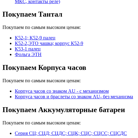
МКС, контакты реле)
Покупаем Тантал
Покупаем по самым высоким ценам:
К52-1; К52-9 палец
К52-2,ЭТО чашка; корпус К52-9
К53-1 палец
Фольга ЭТН
Покупаем Корпуса часов
Покупаем по самым высоким ценам:
Корпуса часов cо знаком AU - с механизмом
Корпуса часов и браслеты со знаком AU- без механизма
Покупаем Аккумуляторные батареи
Покупаем по самым высоким ценам:
Серия СЦ; СЦД; СЦДС; СЦК; СЦС; СЦСС; СЦСДС