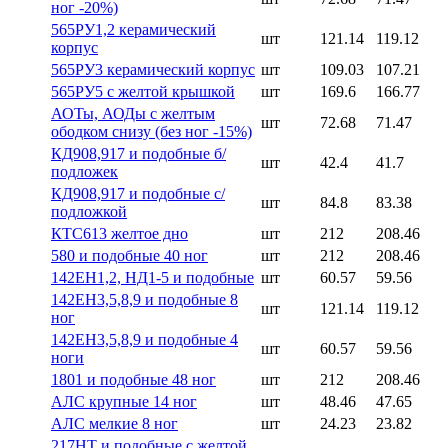
ног -20%)
565РУ1,2 керамический
шт
121.14
119.12
корпус
565РУ3 керамический корпус
шт
109.03
107.21
565РУ5 с желтой крышкой
шт
169.6
166.77
АОТы, АОДы с желтым
шт
72.68
71.47
ободком снизу (без ног -15%)
КД908,917 и подобные б/
шт
42.4
41.7
подложек
КД908,917 и подобные с/
шт
84.8
83.38
подложкой
КТС613 желтое дно
шт
212
208.46
580 и подобные 40 ног
шт
212
208.46
142ЕН1,2, НД1-5 и подобные
шт
60.57
59.56
142ЕН3,5,8,9 и подобные 8
шт
121.14
119.12
ног
142ЕН3,5,8,9 и подобные 4
шт
60.57
59.56
ноги
1801 и подобные 48 ног
шт
212
208.46
АЛС крупные 14 ног
шт
48.46
47.65
АЛС мелкие 8 ног
шт
24.23
23.82
217НТ и подобные с желтой