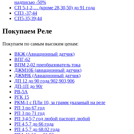
надписью -50%
СП 5-1,2,… (кроме 28,30,50) до 91 года
СП3 -37;44
СП5-35;39;44
Покупаем Реле
Покупаем по самым высоким ценам:
ВКЖ (Авиационный датчик)
ВПГ-62
ВПМ 2-02 преобразователь тока
ДЖМ10Б (авиационный датчик)
ДЖМ9Б (Авиационный датчик)
ДП 12 до 90 года 902,903,906
ДП-1П до 90г
РВ-5А
РГК 15
РКМ-1 с ПЛи 10, за грамм указаный на реле
РП 3 по 67 год
РП 3 по 71 год
РП 3;4;5;7 год любой паспорт любой
РП 4,5,7 до 66 года
РП 4,5,7 до 68.02 года