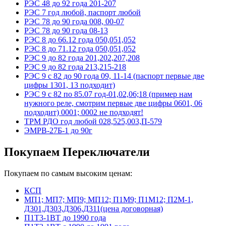
РЭС 48 до 92 года 201-207
РЭС 7 год любой, паспорт любой
РЭС 78 до 90 года 008, 00-07
РЭС 78 до 90 года 08-13
РЭС 8 до 66.12 года 050,051,052
РЭС 8 до 71.12 года 050,051,052
РЭС 9 до 82 года 201,202,207,208
РЭС 9 до 82 года 213,215-218
РЭС 9 с 82 до 90 года 09, 11-14 (паспорт первые две
цифры 1301, 13 подходит)
РЭС 9 с 82 по 85.07 год-01,02,06;18 (пример нам
нужного реле, смотрим первые две цифры 0601, 06
подходит) 0001; 0002 не подходят!
ТРМ РДО год любой 028,525,003,П-579
ЭМРВ-27Б-1 до 90г
Покупаем Переключатели
Покупаем по самым высоким ценам:
КСП
МП1; МП7; МП9; МП12; П1М9; П1М12; П2М-1,
Д301,Д303,Д306,Д311(цена договорная)
П1Т3-1ВТ до 1990 года