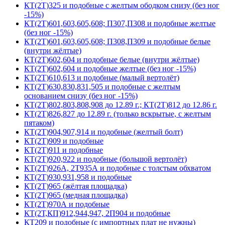
КТ(2Т)325 и подобные с желтым ободком снизу (без ног
-15%)
КТ(2Т)601,603,605,608; П307,П308 и подобные желтые
(без ног -15%)
КТ(2Т)601,603,605,608; П308,П309 и подобные белые
(внутри жёлтые)
КТ(2Т)602,604 и подобные белые (внутри жёлтые)
КТ(2Т)602,604 и подобные желтые (без ног -15%)
КТ(2Т)610,613 и подобные (малый вертолёт)
КТ(2Т)630,830,831,505 и подобные с желтым
основанием снизу (без ног -15%)
КТ(2Т)802,803,808,908 до 12.89 г.; КТ(2Т)812 до 12.86 г.
КТ(2Т)826,827 до 12.89 г. (только вскрытые, с желтым
пятаком)
КТ(2Т)904,907,914 и подобные (желтый болт)
КТ(2Т)909 и подобные
КТ(2Т)911 и подобные
КТ(2Т)920,922 и подобные (большой вертолёт)
КТ(2Т)926А, 2Т935А и подобные с толстым обхватом
КТ(2Т)930,931,958 и подобные
КТ(2Т)965 (жёлтая площадка)
КТ(2Т)965 (медная площадка)
КТ(2Т)970А и подобные
КТ(2Т,КП)912,944,947, 2П904 и подобные
КТ209 и подобные (с импортных плат не нужны)