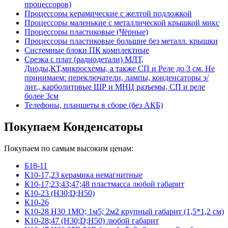
процессоров)
Процессоры керамические с желтой подложкой
Процессоры маленькие с металлической крышкой микс
Процессоры пластиковые (Чёрные)
Процессоры пластиковые большие без металл. крышки
Системные блоки ПК комплектные
Срезка с плат (радиодетали) МЛТ,
Диоды,КТ,микросхемы, а также СП и Реле до 3 см. Не
принимаем: переключатели, лампы, конденсаторы э/
лит., карболитовые ШР и МНЦ разъемы, СП и реле
более 3см
Телефоны, планшеты в сборе (без АКБ)
Покупаем Конденсаторы
Покупаем по самым высоким ценам:
Б18-11
К10-17,23 керамика немагнитные
К10-17;23;43;47;48 пластмасса любой габарит
К10-23 (Н30;D;Н50)
К10-26
К10-28 Н30 1МО; 1м5; 2м2 крупный габарит (1,5*1,2 см)
К10-28;47 (Н30;D;Н50) любой габарит