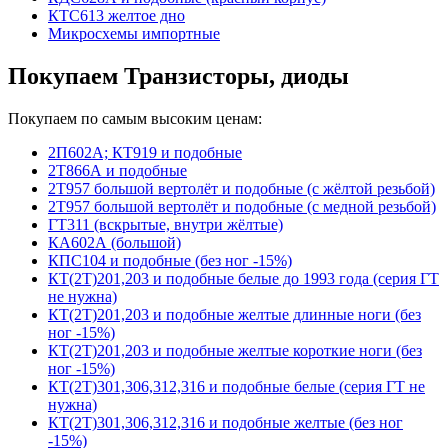
КТС613 желтое дно
Микросхемы импортные
Покупаем Транзисторы, диоды
Покупаем по самым высоким ценам:
2П602А; КТ919 и подобные
2Т866А и подобные
2Т957 большой вертолёт и подобные (с жёлтой резьбой)
2Т957 большой вертолёт и подобные (с медной резьбой)
ГТ311 (вскрытые, внутри жёлтые)
КА602А (большой)
КПС104 и подобные (без ног -15%)
КТ(2Т)201,203 и подобные белые до 1993 года (серия ГТ
не нужна)
КТ(2Т)201,203 и подобные желтые длинные ноги (без
ног -15%)
КТ(2Т)201,203 и подобные желтые короткие ноги (без
ног -15%)
КТ(2Т)301,306,312,316 и подобные белые (серия ГТ не
нужна)
КТ(2Т)301,306,312,316 и подобные желтые (без ног
-15%)