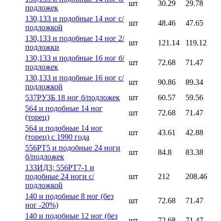
шт
30.29
29.78
подложек
130,133 и подобные 14 ног с/
шт
48.46
47.65
подложкой
130,133 и подобные 14 ног 2/
шт
121.14
119.12
подложки
130,133 и подобные 16 ног б/
шт
72.68
71.47
подложек
130,133 и подобные 16 ног с/
шт
90.86
89.34
подложкой
537РУ3Б 18 ног б/подложек
шт
60.57
59.56
564 и подобные 14 ног
шт
72.68
71.47
(торец)
564 и подобные 14 ног
шт
43.61
42.88
(торец) с 1990 года
556РТ5 и подобные 24 ноги
шт
84.8
83.38
б/подложек
133ИД3; 556РТ7-1 и
подобные 24 ноги с/
шт
212
208.46
подложкой
140 и подобные 8 ног (без
шт
72.68
71.47
ног -20%)
140 и подобные 12 ног (без
шт
72.68
71.47