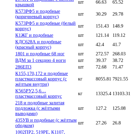
шт
66.63
65.52
крышкой
К573РФ5 и подобные
шт
30.29
29.78
(коричневый корпус)
К573РФ5 и подобные (белый
шт
151.43
148.9
корпус)
К1ЖГ и подобные
шт
121.14
119.12
КДС628А и подобные
шт
42.4
41.7
(красный корпус)
1801 и подобные 68 ног
шт
272.57
268.03
ВДМ за 1 секцию 4 ноги
шт
39.37
38.72
286ЕП3
шт
72.68
71.47
К155,170,172 и подобные
пластмассовый корпус (с
кг
8055.81
7921.55
жёлтым внутри)
К565РУ2,5,6…
кг
13325.4
13103.31
пластмассовый корпус
218 и подобные залитая
подложка (с жёлтыми
шт
127.2
125.08
выводами)
435УВ и подобные (с жёлтым
шт
27.26
26.8
ободком)
1002ПР2, 519РЕ, К1107,