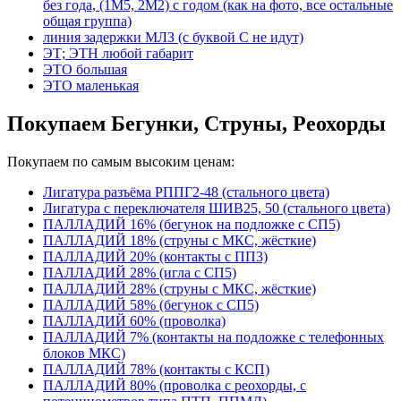
без года, (1М5, 2М2) с годом (как на фото, все остальные
общая группа)
линия задержки МЛЗ (с буквой С не идут)
ЭТ; ЭТН любой габарит
ЭТО большая
ЭТО маленькая
Покупаем Бегунки, Струны, Реохорды
Покупаем по самым высоким ценам:
Лигатура разъёма РППГ2-48 (стального цвета)
Лигатура с переключателя ШИВ25, 50 (стального цвета)
ПАЛЛАДИЙ 16% (бегунок на подложке с СП5)
ПАЛЛАДИЙ 18% (струны с МКС, жёсткие)
ПАЛЛАДИЙ 20% (контакты с ПП3)
ПАЛЛАДИЙ 28% (игла с СП5)
ПАЛЛАДИЙ 28% (струны с МКС, жёсткие)
ПАЛЛАДИЙ 58% (бегунок с СП5)
ПАЛЛАДИЙ 60% (проволка)
ПАЛЛАДИЙ 7% (контакты на подложке с телефонных
блоков МКС)
ПАЛЛАДИЙ 78% (контакты с КСП)
ПАЛЛАДИЙ 80% (проволка с реохорды, с