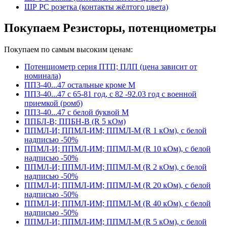
ШР РС розетка (контакты жёлтого цвета)
Покупаем Резисторы, потенциометры
Покупаем по самым высоким ценам:
Потенциометр серия ПТП; ПЛП (цена зависит от
номинала)
ПП3-40...47 остальные кроме М
ПП3-40...47 с 65-81 год, с 82 -92.03 год с военной
приемкой (ромб)
ПП3-40...47 с белой буквой М
ППБЛ-В; ППБН-В (R 5 кОм)
ППМЛ-И; ППМЛ-ИМ; ППМЛ-М (R 1 кОм), с белой
надписью -50%
ППМЛ-И; ППМЛ-ИМ; ППМЛ-М (R 10 кОм), с белой
надписью -50%
ППМЛ-И; ППМЛ-ИМ; ППМЛ-М (R 2 кОм), с белой
надписью -50%
ППМЛ-И; ППМЛ-ИМ; ППМЛ-М (R 20 кОм), с белой
надписью -50%
ППМЛ-И; ППМЛ-ИМ; ППМЛ-М (R 40 кОм), с белой
надписью -50%
ППМЛ-И; ППМЛ-ИМ; ППМЛ-М (R 5 кОм), с белой