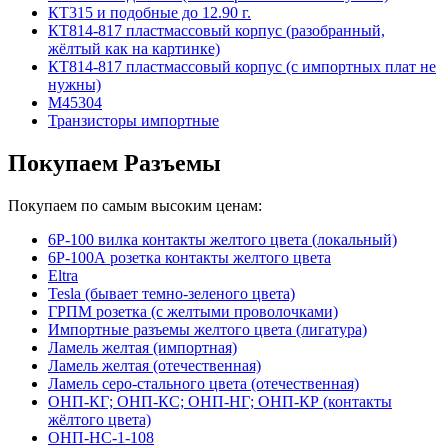
КТ315 и подобные до 12.90 г.
КТ814-817 пластмассовый корпус (разобранный,
жёлтый как на картинке)
КТ814-817 пластмассовый корпус (с импортных плат не
нужны)
М45304
Транзисторы импортные
Покупаем Разъемы
Покупаем по самым высоким ценам:
6Р-100 вилка контакты желтого цвета (локальный)
6Р-100А розетка контакты желтого цвета
Eltra
Tesla (бывает темно-зеленого цвета)
ГРПМ розетка (с желтыми проволочками)
Импортные разъемы желтого цвета (лигатура)
Ламель желтая (импортная)
Ламель желтая (отечественная)
Ламель серо-стального цвета (отечественная)
ОНП-КГ; ОНП-КС; ОНП-НГ; ОНП-КР (контакты
жёлтого цвета)
ОНП-НС-1-108