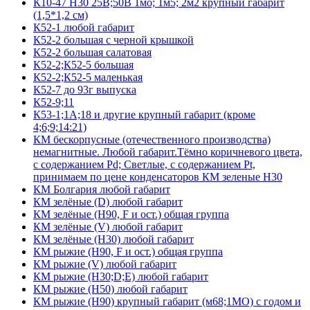
К10-47 Н30 25В;50В 1мо; 1м5; 2м2 крупный габарит
(1,5*1,2 см)
К52-1 любой габарит
К52-2 большая с черной крышкой
К52-2 большая салатовая
К52-2;К52-5 большая
К52-2;К52-5 маленькая
К52-7 до 93г выпуска
К52-9;11
К53-1;1А;18 и другие крупный габарит (кроме
4;6;9;14:21)
КМ бескорпусные (отечественного производства)
немагнитные. Любой габарит.Тёмно коричневого цвета,
с содержанием Pd; Светлые, с содержанием Pt,
принимаем по цене конденсаторов КМ зеленые Н30
КМ Болгария любой габарит
КМ зелёные (D) любой габарит
КМ зелёные (H90, F и ост.) общая группа
КМ зелёные (V) любой габарит
КМ зелёные (Н30) любой габарит
КМ рыжие (H90, F и ост.) общая группа
КМ рыжие (V) любой габарит
КМ рыжие (Н30;D;E) любой габарит
КМ рыжие (Н50) любой габарит
КМ рыжие (Н90) крупный габарит (м68;1МО) с годом и