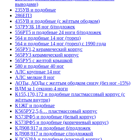
выводами)
235УВ и подобные
286ЕП3
435УВ и подобные (с жёлтым ободком)
537РУ3Б 18 ног б/подложек
556РТ5 и подобные 24 ноги б/подложек
564 и подобные 14 ног (торец)
564 и подобные 14 ног (торец) с 1990 года
565РУ1,2 керамический корпус
565РУ3 керамический корпус
565РУ5 с желтой крышкой
580 и подобные 40 ног
АЛС крупные 14 ног
АЛС мелкие 8 ног
АОТы, АОДы с желтым ободком снизу (без ног -15%)
ВДМ за 1 секцию 4 ноги
К155,170,172 и подобные пластмассовый корпус (с
жёлтым внутри)
К1ЖГ и подобные
К565РУ2,5,6… пластмассовый корпус
К573РФ5 и подобные (белый корпус)
К573РФ5 и подобные (коричневый корпус)
КД908,917 и подобные б/подложек
КД908,917 и подобные с/подложкой
КДС628А и подобные (красный корпус)