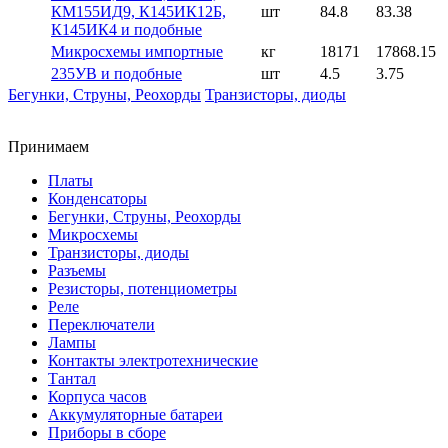
КМ155ИД9, К145ИК12Б,
шт
84.8
83.38
К145ИК4 и подобные
Микросхемы импортные
кг
18171
17868.15
235УВ и подобные
шт
4.5
3.75
Бегунки, Струны, Реохорды
Транзисторы, диоды
Принимаем
Платы
Конденсаторы
Бегунки, Струны, Реохорды
Микросхемы
Транзисторы, диоды
Разъемы
Резисторы, потенциометры
Реле
Переключатели
Лампы
Контакты электротехнические
Тантал
Корпуса часов
Аккумуляторные батареи
Приборы в сборе