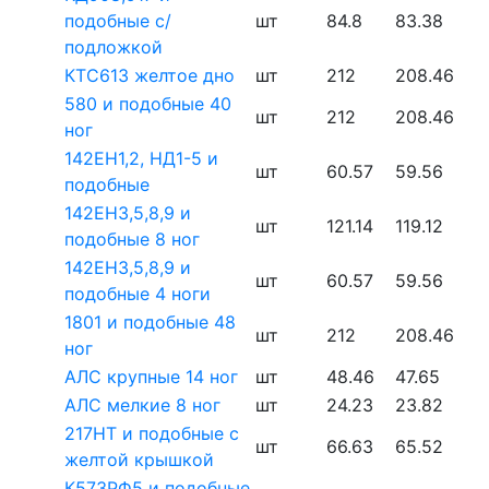
подобные с/
шт
84.8
83.38
подложкой
КТС613 желтое дно
шт
212
208.46
580 и подобные 40
шт
212
208.46
ног
142ЕН1,2, НД1-5 и
шт
60.57
59.56
подобные
142ЕН3,5,8,9 и
шт
121.14
119.12
подобные 8 ног
142ЕН3,5,8,9 и
шт
60.57
59.56
подобные 4 ноги
1801 и подобные 48
шт
212
208.46
ног
АЛС крупные 14 ног
шт
48.46
47.65
АЛС мелкие 8 ног
шт
24.23
23.82
217НТ и подобные с
шт
66.63
65.52
желтой крышкой
К573РФ5 и подобные