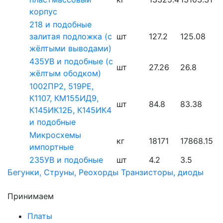
корпус
218 и подобные
залитая подложка (с
шт
127.2
125.08
жёлтыми выводами)
435УВ и подобные (с
шт
27.26
26.8
жёлтым ободком)
1002ПР2, 519РЕ,
К1107, КМ155ИД9,
шт
84.8
83.38
К145ИК12Б, К145ИК4
и подобные
Микросхемы
кг
18171
17868.15
импортные
235УВ и подобные
шт
4.2
3.5
Бегунки, Струны, Реохорды
Транзисторы, диоды
Принимаем
Платы