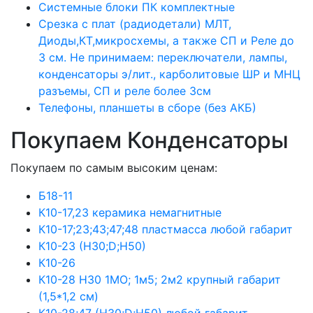
Системные блоки ПК комплектные
Срезка с плат (радиодетали) МЛТ,
Диоды,КТ,микросхемы, а также СП и Реле до
3 см. Не принимаем: переключатели, лампы,
конденсаторы э/лит., карболитовые ШР и МНЦ
разъемы, СП и реле более 3см
Телефоны, планшеты в сборе (без АКБ)
Покупаем Конденсаторы
Покупаем по самым высоким ценам:
Б18-11
К10-17,23 керамика немагнитные
К10-17;23;43;47;48 пластмасса любой габарит
К10-23 (Н30;D;Н50)
К10-26
К10-28 Н30 1МО; 1м5; 2м2 крупный габарит
(1,5*1,2 см)
К10-28;47 (Н30;D;Н50) любой габарит