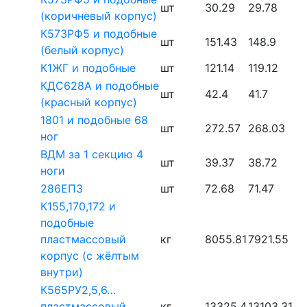
шт
30.29
29.78
(коричневый корпус)
К573РФ5 и подобные
шт
151.43
148.9
(белый корпус)
К1ЖГ и подобные
шт
121.14
119.12
КДС628А и подобные
шт
42.4
41.7
(красный корпус)
1801 и подобные 68
шт
272.57
268.03
ног
ВДМ за 1 секцию 4
шт
39.37
38.72
ноги
286ЕП3
шт
72.68
71.47
К155,170,172 и
подобные
пластмассовый
кг
8055.81
7921.55
корпус (с жёлтым
внутри)
К565РУ2,5,6…
пластмассовый
кг
13325.4
13103.31