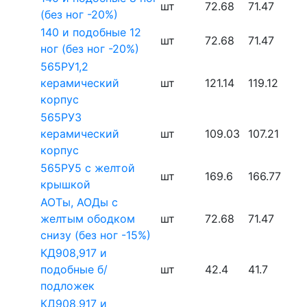
шт
72.68
71.47
(без ног -20%)
140 и подобные 12
шт
72.68
71.47
ног (без ног -20%)
565РУ1,2
керамический
шт
121.14
119.12
корпус
565РУ3
керамический
шт
109.03
107.21
корпус
565РУ5 с желтой
шт
169.6
166.77
крышкой
АОТы, АОДы с
желтым ободком
шт
72.68
71.47
снизу (без ног -15%)
КД908,917 и
подобные б/
шт
42.4
41.7
подложек
КД908,917 и