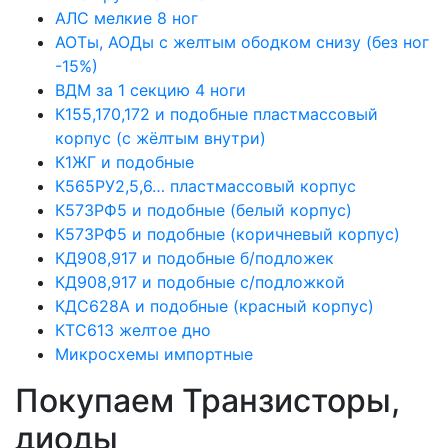
АЛС мелкие 8 ног
АОТы, АОДы с желтым ободком снизу (без ног
-15%)
ВДМ за 1 секцию 4 ноги
К155,170,172 и подобные пластмассовый
корпус (с жёлтым внутри)
К1ЖГ и подобные
К565РУ2,5,6… пластмассовый корпус
К573РФ5 и подобные (белый корпус)
К573РФ5 и подобные (коричневый корпус)
КД908,917 и подобные б/подложек
КД908,917 и подобные с/подложкой
КДС628А и подобные (красный корпус)
КТС613 желтое дно
Микросхемы импортные
Покупаем Транзисторы,
диоды