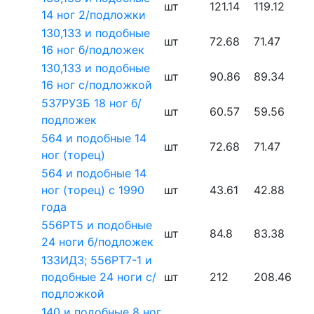
шт
121.14
119.12
14 ног 2/подложки
130,133 и подобные
шт
72.68
71.47
16 ног б/подложек
130,133 и подобные
шт
90.86
89.34
16 ног с/подложкой
537РУ3Б 18 ног б/
шт
60.57
59.56
подложек
564 и подобные 14
шт
72.68
71.47
ног (торец)
564 и подобные 14
ног (торец) с 1990
шт
43.61
42.88
года
556РТ5 и подобные
шт
84.8
83.38
24 ноги б/подложек
133ИД3; 556РТ7-1 и
подобные 24 ноги с/
шт
212
208.46
подложкой
140 и подобные 8 ног