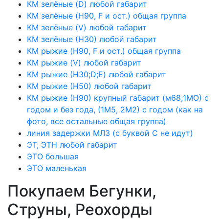
КМ зелёные (D) любой габарит
КМ зелёные (H90, F и ост.) общая группа
КМ зелёные (V) любой габарит
КМ зелёные (Н30) любой габарит
КМ рыжие (H90, F и ост.) общая группа
КМ рыжие (V) любой габарит
КМ рыжие (Н30;D;E) любой габарит
КМ рыжие (Н50) любой габарит
КМ рыжие (Н90) крупный габарит (м68;1МО) с
годом и без года, (1М5, 2М2) с годом (как на
фото, все остальные общая группа)
линия задержки МЛЗ (с буквой С не идут)
ЭТ; ЭТН любой габарит
ЭТО большая
ЭТО маленькая
Покупаем Бегунки,
Струны, Реохорды