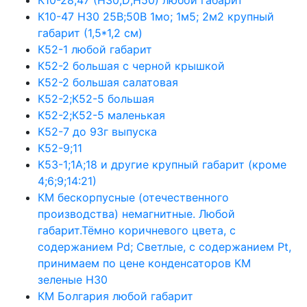
К10-47 Н30 25В;50В 1мо; 1м5; 2м2 крупный
габарит (1,5*1,2 см)
К52-1 любой габарит
К52-2 большая с черной крышкой
К52-2 большая салатовая
К52-2;К52-5 большая
К52-2;К52-5 маленькая
К52-7 до 93г выпуска
К52-9;11
К53-1;1А;18 и другие крупный габарит (кроме
4;6;9;14:21)
КМ бескорпусные (отечественного
производства) немагнитные. Любой
габарит.Тёмно коричневого цвета, с
содержанием Pd; Светлые, с содержанием Pt,
принимаем по цене конденсаторов КМ
зеленые Н30
КМ Болгария любой габарит