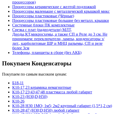
процессоров)
Процессоры керамические с желтой подложкой
Процессоры маленькие с металлической крышкой микс
Процессоры пластиковые (Чёрные)
Процессоры пластиковые большие без металл. крышки
Системные блоки ПК комплектные
Срезка с плат (радиодетали) МЛТ,
Диоды,КТ,микросхемы, а также СП и Реле до 3 см. Не
принимаем: переключатели, лампы, конденсаторы э/
лит., карболитовые ШР и МНЦ разъемы, СП и реле
более 3см
Телефоны, планшеты в сборе (без АКБ)
Покупаем Конденсаторы
Покупаем по самым высоким ценам:
Б18-11
К10-17,23 керамика немагнитные
К10-17;23;43;47;48 пластмасса любой габарит
К10-23 (Н30;D;Н50)
К10-26
К10-28 Н30 1МО; 1м5; 2м2 крупный габарит (1,5*1,2 см)
К10-28;47 (Н30;D;Н50) любой габарит