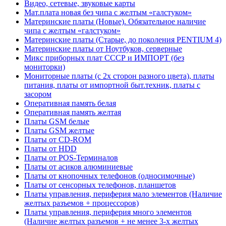
Видео, сетевые, звуковые карты
Мат.плата новая без чипа с желтым «галстуком»
Материнские платы (Новые). Обязательное наличие
чипа с желтым «галстуком»
Материнские платы (Старые, до поколения PENTIUM 4)
Материнские платы от Ноутбуков, серверные
Микс приборных плат СССР и ИМПОРТ (без
мониторки)
Мониторные платы (с 2х сторон разного цвета), платы
питания, платы от импортной быт.техник, платы с
засором
Оперативная память белая
Оперативная память желтая
Платы GSM белые
Платы GSM желтые
Платы от CD-ROM
Платы от HDD
Платы от POS-Терминалов
Платы от асиков алюминиевые
Платы от кнопочных телефонов (односимочные)
Платы от сенсорных телефонов, планшетов
Платы управления, периферия мало элементов (Наличие
желтых разъемов + процессоров)
Платы управления, периферия много элементов
(Наличие желтых разъемов + не менее 3-х желтых