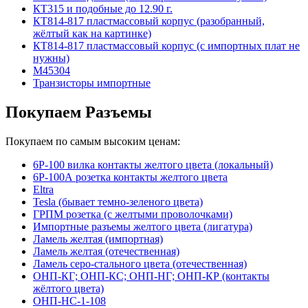
КТ315 и подобные до 12.90 г.
КТ814-817 пластмассовый корпус (разобранный,
жёлтый как на картинке)
КТ814-817 пластмассовый корпус (с импортных плат не
нужны)
М45304
Транзисторы импортные
Покупаем Разъемы
Покупаем по самым высоким ценам:
6Р-100 вилка контакты желтого цвета (локальный)
6Р-100А розетка контакты желтого цвета
Eltra
Tesla (бывает темно-зеленого цвета)
ГРПМ розетка (с желтыми проволочками)
Импортные разъемы желтого цвета (лигатура)
Ламель желтая (импортная)
Ламель желтая (отечественная)
Ламель серо-стального цвета (отечественная)
ОНП-КГ; ОНП-КС; ОНП-НГ; ОНП-КР (контакты
жёлтого цвета)
ОНП-НС-1-108