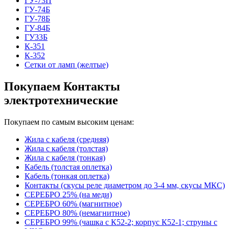
ГУ-73П
ГУ-74Б
ГУ-78Б
ГУ-84Б
ГУ33Б
К-351
К-352
Сетки от ламп (желтые)
Покупаем Контакты
электротехнические
Покупаем по самым высоким ценам:
Жила с кабеля (средняя)
Жила с кабеля (толстая)
Жила с кабеля (тонкая)
Кабель (толстая оплетка)
Кабель (тонкая оплетка)
Контакты (скусы реле диаметром до 3-4 мм, скусы МКС)
СЕРЕБРО 25% (на меди)
СЕРЕБРО 60% (магнитное)
СЕРЕБРО 80% (немагнитное)
СЕРЕБРО 99% (чашка с К52-2; корпус К52-1; струны с