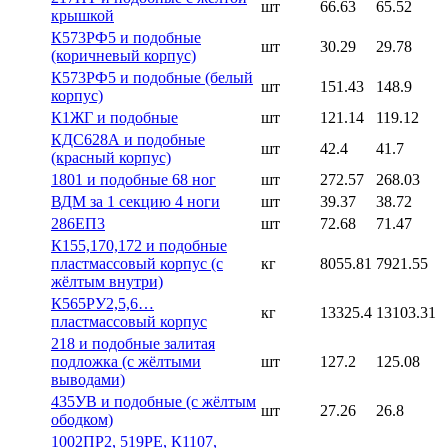
шт
66.63
65.52
крышкой
К573РФ5 и подобные
шт
30.29
29.78
(коричневый корпус)
К573РФ5 и подобные (белый
шт
151.43
148.9
корпус)
К1ЖГ и подобные
шт
121.14
119.12
КДС628А и подобные
шт
42.4
41.7
(красный корпус)
1801 и подобные 68 ног
шт
272.57
268.03
ВДМ за 1 секцию 4 ноги
шт
39.37
38.72
286ЕП3
шт
72.68
71.47
К155,170,172 и подобные
пластмассовый корпус (с
кг
8055.81
7921.55
жёлтым внутри)
К565РУ2,5,6…
кг
13325.4
13103.31
пластмассовый корпус
218 и подобные залитая
подложка (с жёлтыми
шт
127.2
125.08
выводами)
435УВ и подобные (с жёлтым
шт
27.26
26.8
ободком)
1002ПР2, 519РЕ, К1107,