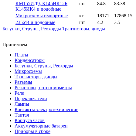
КМ155ИД9, К145ИК12Б,
шт
84.8
83.38
К145ИК4 и подобные
Микросхемы импортные
кг
18171
17868.15
235УВ и подобные
шт
4.2
3.5
Бегунки, Струны, Реохорды
Транзисторы, диоды
Принимаем
Платы
Конденсаторы
Бегунки, Струны, Реохорды
Микросхемы
Транзисторы, диоды
Разъемы
Резисторы, потенциометры
Реле
Переключатели
Лампы
Контакты электротехнические
Тантал
Корпуса часов
Аккумуляторные батареи
Приборы в сборе