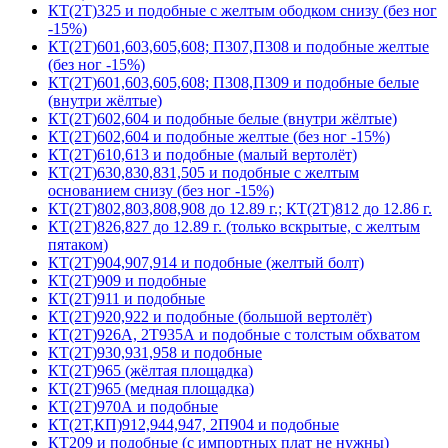
КТ(2Т)325 и подобные с желтым ободком снизу (без ног
-15%)
КТ(2Т)601,603,605,608; П307,П308 и подобные желтые
(без ног -15%)
КТ(2Т)601,603,605,608; П308,П309 и подобные белые
(внутри жёлтые)
КТ(2Т)602,604 и подобные белые (внутри жёлтые)
КТ(2Т)602,604 и подобные желтые (без ног -15%)
КТ(2Т)610,613 и подобные (малый вертолёт)
КТ(2Т)630,830,831,505 и подобные с желтым
основанием снизу (без ног -15%)
КТ(2Т)802,803,808,908 до 12.89 г.; КТ(2Т)812 до 12.86 г.
КТ(2Т)826,827 до 12.89 г. (только вскрытые, с желтым
пятаком)
КТ(2Т)904,907,914 и подобные (желтый болт)
КТ(2Т)909 и подобные
КТ(2Т)911 и подобные
КТ(2Т)920,922 и подобные (большой вертолёт)
КТ(2Т)926А, 2Т935А и подобные с толстым обхватом
КТ(2Т)930,931,958 и подобные
КТ(2Т)965 (жёлтая площадка)
КТ(2Т)965 (медная площадка)
КТ(2Т)970А и подобные
КТ(2Т,КП)912,944,947, 2П904 и подобные
КТ209 и подобные (с импортных плат не нужны)