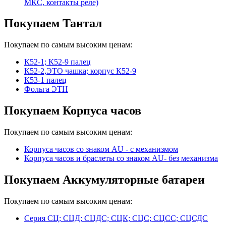
МКС, контакты реле)
Покупаем Тантал
Покупаем по самым высоким ценам:
К52-1; К52-9 палец
К52-2,ЭТО чашка; корпус К52-9
К53-1 палец
Фольга ЭТН
Покупаем Корпуса часов
Покупаем по самым высоким ценам:
Корпуса часов cо знаком AU - с механизмом
Корпуса часов и браслеты со знаком AU- без механизма
Покупаем Аккумуляторные батареи
Покупаем по самым высоким ценам:
Серия СЦ; СЦД; СЦДС; СЦК; СЦС; СЦСС; СЦСДС