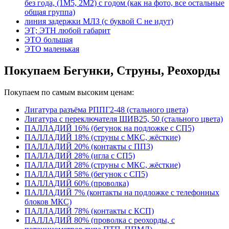
без года, (1М5, 2М2) с годом (как на фото, все остальные
общая группа)
линия задержки МЛЗ (с буквой С не идут)
ЭТ; ЭТН любой габарит
ЭТО большая
ЭТО маленькая
Покупаем Бегунки, Струны, Реохорды
Покупаем по самым высоким ценам:
Лигатура разъёма РППГ2-48 (стального цвета)
Лигатура с переключателя ШИВ25, 50 (стального цвета)
ПАЛЛАДИЙ 16% (бегунок на подложке с СП5)
ПАЛЛАДИЙ 18% (струны с МКС, жёсткие)
ПАЛЛАДИЙ 20% (контакты с ПП3)
ПАЛЛАДИЙ 28% (игла с СП5)
ПАЛЛАДИЙ 28% (струны с МКС, жёсткие)
ПАЛЛАДИЙ 58% (бегунок с СП5)
ПАЛЛАДИЙ 60% (проволка)
ПАЛЛАДИЙ 7% (контакты на подложке с телефонных
блоков МКС)
ПАЛЛАДИЙ 78% (контакты с КСП)
ПАЛЛАДИЙ 80% (проволка с реохорды, с