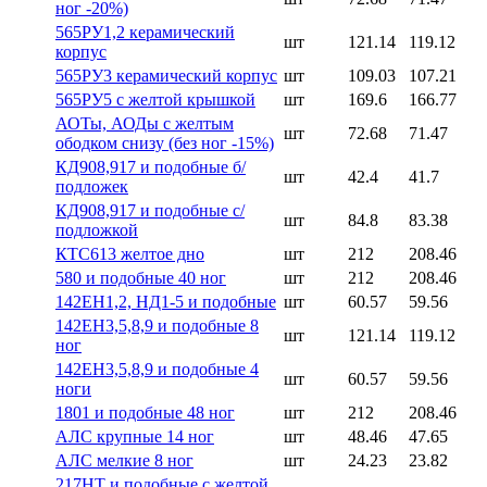
ног -20%)
565РУ1,2 керамический
шт
121.14
119.12
корпус
565РУ3 керамический корпус
шт
109.03
107.21
565РУ5 с желтой крышкой
шт
169.6
166.77
АОТы, АОДы с желтым
шт
72.68
71.47
ободком снизу (без ног -15%)
КД908,917 и подобные б/
шт
42.4
41.7
подложек
КД908,917 и подобные с/
шт
84.8
83.38
подложкой
КТС613 желтое дно
шт
212
208.46
580 и подобные 40 ног
шт
212
208.46
142ЕН1,2, НД1-5 и подобные
шт
60.57
59.56
142ЕН3,5,8,9 и подобные 8
шт
121.14
119.12
ног
142ЕН3,5,8,9 и подобные 4
шт
60.57
59.56
ноги
1801 и подобные 48 ног
шт
212
208.46
АЛС крупные 14 ног
шт
48.46
47.65
АЛС мелкие 8 ног
шт
24.23
23.82
217НТ и подобные с желтой