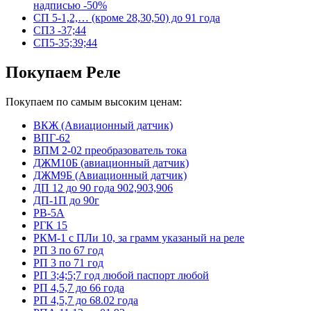
надписью -50%
СП 5-1,2,… (кроме 28,30,50) до 91 года
СП3 -37;44
СП5-35;39;44
Покупаем Реле
Покупаем по самым высоким ценам:
ВКЖ (Авиационный датчик)
ВПГ-62
ВПМ 2-02 преобразователь тока
ДЖМ10Б (авиационный датчик)
ДЖМ9Б (Авиационный датчик)
ДП 12 до 90 года 902,903,906
ДП-1П до 90г
РВ-5А
РГК 15
РКМ-1 с ПЛи 10, за грамм указаный на реле
РП 3 по 67 год
РП 3 по 71 год
РП 3;4;5;7 год любой паспорт любой
РП 4,5,7 до 66 года
РП 4,5,7 до 68.02 года