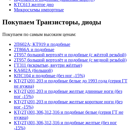
КТС613 желтое дно
Микросхемы импортные
Покупаем Транзисторы, диоды
Покупаем по самым высоким ценам:
2П602А; КТ919 и подобные
2Т866А и подобные
2Т957 большой вертолёт и подобные (с жёлтой резьбой)
2Т957 большой вертолёт и подобные (с медной резьбой)
ГТ311 (вскрытые, внутри жёлтые)
КА602А (большой)
КПС104 и подобные (без ног -15%)
КТ(2Т)201,203 и подобные белые до 1993 года (серия ГТ
не нужна)
КТ(2Т)201,203 и подобные желтые длинные ноги (без
ног -15%)
КТ(2Т)201,203 и подобные желтые короткие ноги (без
ног -15%)
КТ(2Т)301,306,312,316 и подобные белые (серия ГТ не
нужна)
КТ(2Т)301,306,312,316 и подобные желтые (без ног
-15%)