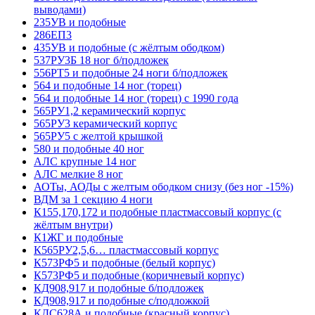
выводами)
235УВ и подобные
286ЕП3
435УВ и подобные (с жёлтым ободком)
537РУ3Б 18 ног б/подложек
556РТ5 и подобные 24 ноги б/подложек
564 и подобные 14 ног (торец)
564 и подобные 14 ног (торец) с 1990 года
565РУ1,2 керамический корпус
565РУ3 керамический корпус
565РУ5 с желтой крышкой
580 и подобные 40 ног
АЛС крупные 14 ног
АЛС мелкие 8 ног
АОТы, АОДы с желтым ободком снизу (без ног -15%)
ВДМ за 1 секцию 4 ноги
К155,170,172 и подобные пластмассовый корпус (с
жёлтым внутри)
К1ЖГ и подобные
К565РУ2,5,6… пластмассовый корпус
К573РФ5 и подобные (белый корпус)
К573РФ5 и подобные (коричневый корпус)
КД908,917 и подобные б/подложек
КД908,917 и подобные с/подложкой
КДС628А и подобные (красный корпус)