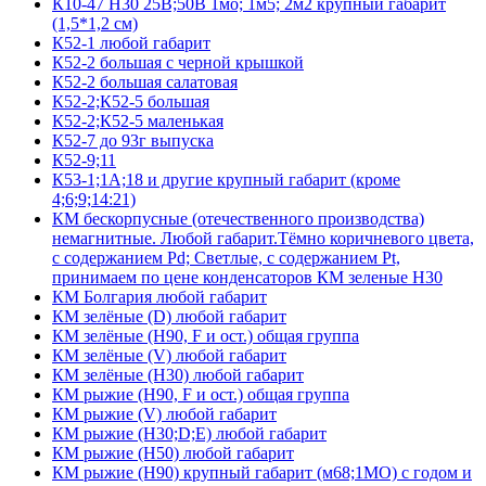
К10-47 Н30 25В;50В 1мо; 1м5; 2м2 крупный габарит
(1,5*1,2 см)
К52-1 любой габарит
К52-2 большая с черной крышкой
К52-2 большая салатовая
К52-2;К52-5 большая
К52-2;К52-5 маленькая
К52-7 до 93г выпуска
К52-9;11
К53-1;1А;18 и другие крупный габарит (кроме
4;6;9;14:21)
КМ бескорпусные (отечественного производства)
немагнитные. Любой габарит.Тёмно коричневого цвета,
с содержанием Pd; Светлые, с содержанием Pt,
принимаем по цене конденсаторов КМ зеленые Н30
КМ Болгария любой габарит
КМ зелёные (D) любой габарит
КМ зелёные (H90, F и ост.) общая группа
КМ зелёные (V) любой габарит
КМ зелёные (Н30) любой габарит
КМ рыжие (H90, F и ост.) общая группа
КМ рыжие (V) любой габарит
КМ рыжие (Н30;D;E) любой габарит
КМ рыжие (Н50) любой габарит
КМ рыжие (Н90) крупный габарит (м68;1МО) с годом и