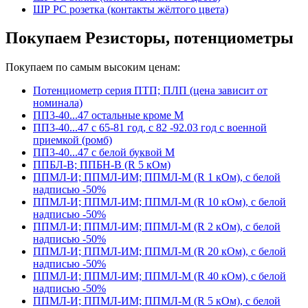
ШР РС розетка (контакты жёлтого цвета)
Покупаем Резисторы, потенциометры
Покупаем по самым высоким ценам:
Потенциометр серия ПТП; ПЛП (цена зависит от
номинала)
ПП3-40...47 остальные кроме М
ПП3-40...47 с 65-81 год, с 82 -92.03 год с военной
приемкой (ромб)
ПП3-40...47 с белой буквой М
ППБЛ-В; ППБН-В (R 5 кОм)
ППМЛ-И; ППМЛ-ИМ; ППМЛ-М (R 1 кОм), с белой
надписью -50%
ППМЛ-И; ППМЛ-ИМ; ППМЛ-М (R 10 кОм), с белой
надписью -50%
ППМЛ-И; ППМЛ-ИМ; ППМЛ-М (R 2 кОм), с белой
надписью -50%
ППМЛ-И; ППМЛ-ИМ; ППМЛ-М (R 20 кОм), с белой
надписью -50%
ППМЛ-И; ППМЛ-ИМ; ППМЛ-М (R 40 кОм), с белой
надписью -50%
ППМЛ-И; ППМЛ-ИМ; ППМЛ-М (R 5 кОм), с белой