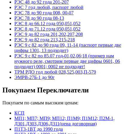
РЭС 48 до 92 года 201-207
РЭС 7 год любой, паспорт любой
РЭС 78 до 90 года 008, 00-07
РЭС 78 до 90 года 08-13
РЭС 8 до 66.12 года 050,051,052
РЭС 8 до 71.12 года 050,051,052
РЭС 9 до 82 года 201,202,207,208
РЭС 9 до 82 года 213,215-218
РЭС 9 с 82 до 90 года 09, 11-14 (паспорт первые две
цифры 1301, 13 подходит)
РЭС 9 с 82 по 85.07 год-01,02,06;18 (пример нам
нужного реле, смотрим первые две цифры 0601, 06
подходит) 0001; 0002 не подходят!
ТРМ РДО год любой 028,525,003,П-579
ЭМРВ-27Б-1 до 90г
Покупаем Переключатели
Покупаем по самым высоким ценам:
КСП
МП1; МП7; МП9; МП12; П1М9; П1М12; П2М-1,
Д301,Д303,Д306,Д311(цена договорная)
П1Т3-1ВТ до 1990 года