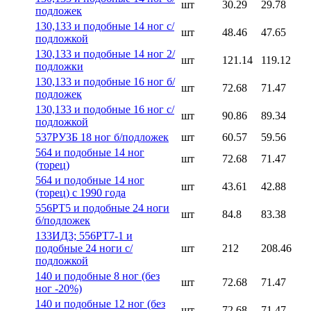
шт
30.29
29.78
подложек
130,133 и подобные 14 ног с/
шт
48.46
47.65
подложкой
130,133 и подобные 14 ног 2/
шт
121.14
119.12
подложки
130,133 и подобные 16 ног б/
шт
72.68
71.47
подложек
130,133 и подобные 16 ног с/
шт
90.86
89.34
подложкой
537РУ3Б 18 ног б/подложек
шт
60.57
59.56
564 и подобные 14 ног
шт
72.68
71.47
(торец)
564 и подобные 14 ног
шт
43.61
42.88
(торец) с 1990 года
556РТ5 и подобные 24 ноги
шт
84.8
83.38
б/подложек
133ИД3; 556РТ7-1 и
подобные 24 ноги с/
шт
212
208.46
подложкой
140 и подобные 8 ног (без
шт
72.68
71.47
ног -20%)
140 и подобные 12 ног (без
шт
72.68
71.47