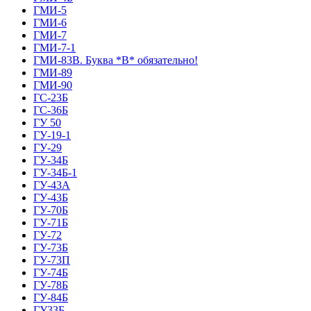
ГМИ-5
ГМИ-6
ГМИ-7
ГМИ-7-1
ГМИ-83В. Буква *В* обязательно!
ГМИ-89
ГМИ-90
ГС-23Б
ГС-36Б
ГУ 50
ГУ-19-1
ГУ-29
ГУ-34Б
ГУ-34Б-1
ГУ-43А
ГУ-43Б
ГУ-70Б
ГУ-71Б
ГУ-72
ГУ-73Б
ГУ-73П
ГУ-74Б
ГУ-78Б
ГУ-84Б
ГУ33Б