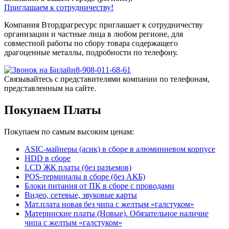
Приглашаем к сотрудничеству!
Компания Втордрагресурс приглашает к сотрудничеству
организации и частные лица в любом регионе, для
совместной работы по сбору товара содержащего
драгоценные металлы, подробности по телефону.
8-908-011-68-61
Связывайтесь с представителями компании по телефонам,
представленным на сайте.
Покупаем Платы
Покупаем по самым высоким ценам:
ASIC-майнеры (асик) в сборе в алюминиевом корпусе
HDD в сборе
LCD ЖК платы (без разъемов)
POS-терминалы в сборе (без АКБ)
Блоки питания от ПК в сборе с проводами
Видео, сетевые, звуковые карты
Мат.плата новая без чипа с желтым «галстуком»
Материнские платы (Новые). Обязательное наличие
чипа с желтым «галстуком»