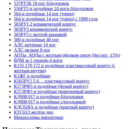
537РУ3Б 18 ног б/подложек
556РТ5 и подобные 24 ноги б/подложек
564 и подобные 14 ног (торец)
564 и подобные 14 ног (торец) с 1990 года
565РУ1,2 керамический корпус
565РУ3 керамический корпус
565РУ5 с желтой крышкой
580 и подобные 40 ног
АЛС крупные 14 ног
АЛС мелкие 8 ног
АОТы, АОДы с желтым ободком снизу (без ног -15%)
ВДМ за 1 секцию 4 ноги
К155,170,172 и подобные пластмассовый корпус (с
жёлтым внутри)
К1ЖГ и подобные
К565РУ2,5,6… пластмассовый корпус
К573РФ5 и подобные (белый корпус)
К573РФ5 и подобные (коричневый корпус)
КД908,917 и подобные б/подложек
КД908,917 и подобные с/подложкой
КДС628А и подобные (красный корпус)
КТС613 желтое дно
Микросхемы импортные