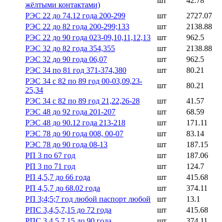
шт
42.78
жёлтыми контактами)
РЭС 22 до 74.12 года 200-299
шт
2727.07
РЭС 22 до 82 года 200-299;133
шт
2138.88
РЭС 22 до 90 года 023-09,10,11,12,13
шт
962.5
РЭС 32 до 82 года 354,355
шт
2138.88
РЭС 32 до 90 года 06,07
шт
962.5
РЭС 34 по 81 год 371-374,380
шт
80.21
РЭС 34 с 82 по 89 год 00-03,09,23-
шт
80.21
25,34
РЭС 34 с 82 по 89 год 21,22,26-28
шт
41.57
РЭС 48 до 92 года 201-207
шт
68.59
РЭС 48 до 90.12 года 213-218
шт
171.11
РЭС 78 до 90 года 008, 00-07
шт
83.14
РЭС 78 до 90 года 08-13
шт
187.15
РП 3 по 67 год
шт
187.06
РП 3 по 71 год
шт
124.7
РП 4,5,7 до 66 года
шт
415.68
РП 4,5,7 до 68.02 года
шт
374.11
РП 3;4;5;7 год любой паспорт любой
шт
13.1
РПС 3,4,5,7,15 до 72 года
шт
415.68
РПС 3,4,5,7,15 до 90 года
шт
374.11