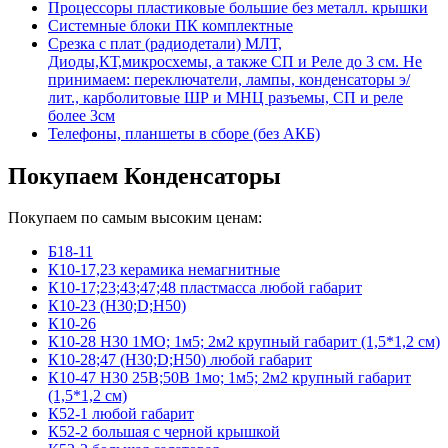
Процессоры пластиковые большие без металл. крышки
Системные блоки ПК комплектные
Срезка с плат (радиодетали) МЛТ,
Диоды,КТ,микросхемы, а также СП и Реле до 3 см. Не
принимаем: переключатели, лампы, конденсаторы э/
лит., карболитовые ШР и МНЦ разъемы, СП и реле
более 3см
Телефоны, планшеты в сборе (без АКБ)
Покупаем Конденсаторы
Покупаем по самым высоким ценам:
Б18-11
К10-17,23 керамика немагнитные
К10-17;23;43;47;48 пластмасса любой габарит
К10-23 (Н30;D;Н50)
К10-26
К10-28 Н30 1МО; 1м5; 2м2 крупный габарит (1,5*1,2 см)
К10-28;47 (Н30;D;Н50) любой габарит
К10-47 Н30 25В;50В 1мо; 1м5; 2м2 крупный габарит
(1,5*1,2 см)
К52-1 любой габарит
К52-2 большая с черной крышкой