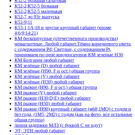
К52-2 большая салатовая
К52-2;К52-5 большая
К52-2;К52-5 маленькая
К52-7 до 93г выпуска
К52-9;11
К53-1;1А;18 и другие крупный габарит (кроме
4;6;9;14:21)
КМ бескорпусные (отечественного производства)
немагнитные. Любой габарит.Тёмно коричневого цвета,
с содержанием Pd; Светлые, с содержанием Pt,
принимаем по цене конденсаторов КМ зеленые Н30
КМ Болгария любой габарит
КМ зелёные (D) любой габарит
КМ зелёные (H90, F и ост.) общая группа
КМ зелёные (V) любой габарит
КМ зелёные (Н30) любой габарит
КМ рыжие (H90, F и ост.) общая группа
КМ рыжие (V) любой габарит
КМ рыжие (Н30;D;E) любой габарит
КМ рыжие (Н50) любой габарит
КМ рыжие (Н90) крупный габарит (м68;1МО) с годом и
без года, (1М5, 2М2) с годом (как на фото, все остальные
общая группа)
линия задержки МЛЗ (с буквой С не идут)
ЭТ; ЭТН любой габарит