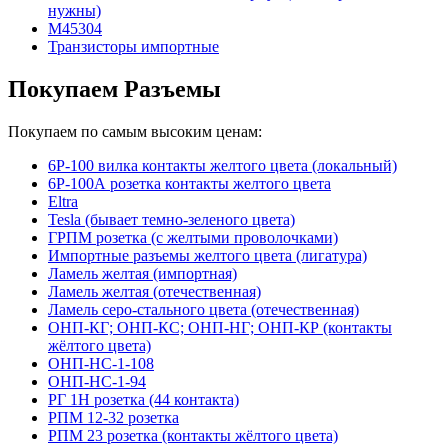
нужны)
М45304
Транзисторы импортные
Покупаем Разъемы
Покупаем по самым высоким ценам:
6Р-100 вилка контакты желтого цвета (локальный)
6Р-100А розетка контакты желтого цвета
Eltra
Tesla (бывает темно-зеленого цвета)
ГРПМ розетка (с желтыми проволочками)
Импортные разъемы желтого цвета (лигатура)
Ламель желтая (импортная)
Ламель желтая (отечественная)
Ламель серо-стального цвета (отечественная)
ОНП-КГ; ОНП-КС; ОНП-НГ; ОНП-КР (контакты
жёлтого цвета)
ОНП-НС-1-108
ОНП-НС-1-94
РГ 1Н розетка (44 контакта)
РПМ 12-32 розетка
РПМ 23 розетка (контакты жёлтого цвета)