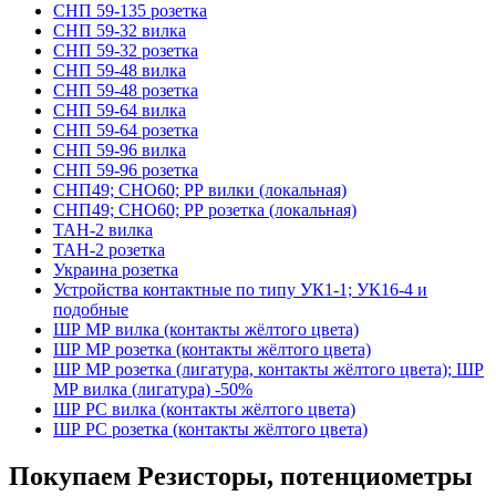
СНП 59-135 розетка
СНП 59-32 вилка
СНП 59-32 розетка
СНП 59-48 вилка
СНП 59-48 розетка
СНП 59-64 вилка
СНП 59-64 розетка
СНП 59-96 вилка
СНП 59-96 розетка
СНП49; СНО60; РР вилки (локальная)
СНП49; СНО60; РР розетка (локальная)
ТАН-2 вилка
ТАН-2 розетка
Украина розетка
Устройства контактные по типу УК1-1; УК16-4 и
подобные
ШР МР вилка (контакты жёлтого цвета)
ШР МР розетка (контакты жёлтого цвета)
ШР МР розетка (лигатура, контакты жёлтого цвета); ШР
МР вилка (лигатура) -50%
ШР РС вилка (контакты жёлтого цвета)
ШР РС розетка (контакты жёлтого цвета)
Покупаем Резисторы, потенциометры