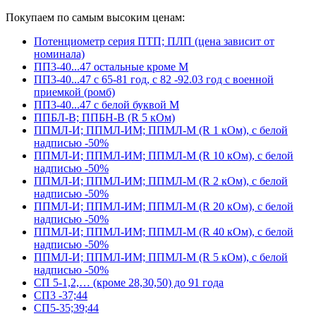
Покупаем по самым высоким ценам:
Потенциометр серия ПТП; ПЛП (цена зависит от
номинала)
ПП3-40...47 остальные кроме М
ПП3-40...47 с 65-81 год, с 82 -92.03 год с военной
приемкой (ромб)
ПП3-40...47 с белой буквой М
ППБЛ-В; ППБН-В (R 5 кОм)
ППМЛ-И; ППМЛ-ИМ; ППМЛ-М (R 1 кОм), с белой
надписью -50%
ППМЛ-И; ППМЛ-ИМ; ППМЛ-М (R 10 кОм), с белой
надписью -50%
ППМЛ-И; ППМЛ-ИМ; ППМЛ-М (R 2 кОм), с белой
надписью -50%
ППМЛ-И; ППМЛ-ИМ; ППМЛ-М (R 20 кОм), с белой
надписью -50%
ППМЛ-И; ППМЛ-ИМ; ППМЛ-М (R 40 кОм), с белой
надписью -50%
ППМЛ-И; ППМЛ-ИМ; ППМЛ-М (R 5 кОм), с белой
надписью -50%
СП 5-1,2,… (кроме 28,30,50) до 91 года
СП3 -37;44
СП5-35;39;44