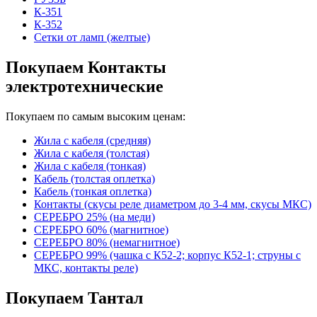
К-351
К-352
Сетки от ламп (желтые)
Покупаем Контакты
электротехнические
Покупаем по самым высоким ценам:
Жила с кабеля (средняя)
Жила с кабеля (толстая)
Жила с кабеля (тонкая)
Кабель (толстая оплетка)
Кабель (тонкая оплетка)
Контакты (скусы реле диаметром до 3-4 мм, скусы МКС)
СЕРЕБРО 25% (на меди)
СЕРЕБРО 60% (магнитное)
СЕРЕБРО 80% (немагнитное)
СЕРЕБРО 99% (чашка с К52-2; корпус К52-1; струны с
МКС, контакты реле)
Покупаем Тантал