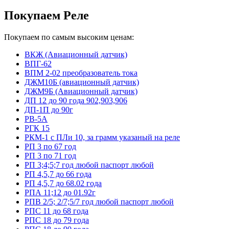
Покупаем Реле
Покупаем по самым высоким ценам:
ВКЖ (Авиационный датчик)
ВПГ-62
ВПМ 2-02 преобразователь тока
ДЖМ10Б (авиационный датчик)
ДЖМ9Б (Авиационный датчик)
ДП 12 до 90 года 902,903,906
ДП-1П до 90г
РВ-5А
РГК 15
РКМ-1 с ПЛи 10, за грамм указаный на реле
РП 3 по 67 год
РП 3 по 71 год
РП 3;4;5;7 год любой паспорт любой
РП 4,5,7 до 66 года
РП 4,5,7 до 68.02 года
РПА 11;12 до 01.92г
РПВ 2/5; 2/7;5/7 год любой паспорт любой
РПС 11 до 68 года
РПС 18 до 79 года