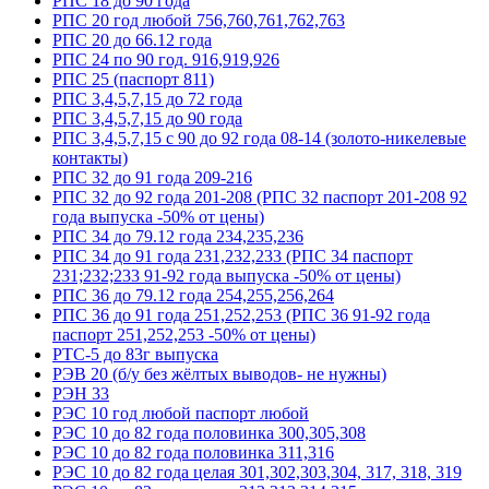
РПС 18 до 90 года
РПС 20 год любой 756,760,761,762,763
РПС 20 до 66.12 года
РПС 24 по 90 год. 916,919,926
РПС 25 (паспорт 811)
РПС 3,4,5,7,15 до 72 года
РПС 3,4,5,7,15 до 90 года
РПС 3,4,5,7,15 с 90 до 92 года 08-14 (золото-никелевые
контакты)
РПС 32 до 91 года 209-216
РПС 32 до 92 года 201-208 (РПС 32 паспорт 201-208 92
года выпуска -50% от цены)
РПС 34 до 79.12 года 234,235,236
РПС 34 до 91 года 231,232,233 (РПС 34 паспорт
231;232;233 91-92 года выпуска -50% от цены)
РПС 36 до 79.12 года 254,255,256,264
РПС 36 до 91 года 251,252,253 (РПС 36 91-92 года
паспорт 251,252,253 -50% от цены)
РТС-5 до 83г выпуска
РЭВ 20 (б/у без жёлтых выводов- не нужны)
РЭН 33
РЭС 10 год любой паспорт любой
РЭС 10 до 82 года половинка 300,305,308
РЭС 10 до 82 года половинка 311,316
РЭС 10 до 82 года целая 301,302,303,304, 317, 318, 319