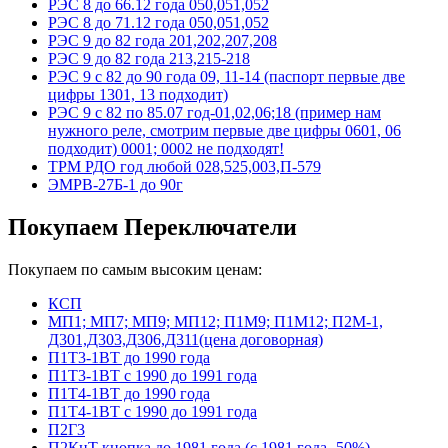
РЭС 8 до 66.12 года 050,051,052
РЭС 8 до 71.12 года 050,051,052
РЭС 9 до 82 года 201,202,207,208
РЭС 9 до 82 года 213,215-218
РЭС 9 с 82 до 90 года 09, 11-14 (паспорт первые две
цифры 1301, 13 подходит)
РЭС 9 с 82 по 85.07 год-01,02,06;18 (пример нам
нужного реле, смотрим первые две цифры 0601, 06
подходит) 0001; 0002 не подходят!
ТРМ РДО год любой 028,525,003,П-579
ЭМРВ-27Б-1 до 90г
Покупаем Переключатели
Покупаем по самым высоким ценам:
КСП
МП1; МП7; МП9; МП12; П1М9; П1М12; П2М-1,
Д301,Д303,Д306,Д311(цена договорная)
П1Т3-1ВТ до 1990 года
П1Т3-1ВТ с 1990 до 1991 года
П1Т4-1ВТ до 1990 года
П1Т4-1ВТ с 1990 до 1991 года
П2Г3
П2КнТ кнопка до 1981 года (с 1981 года -50%)