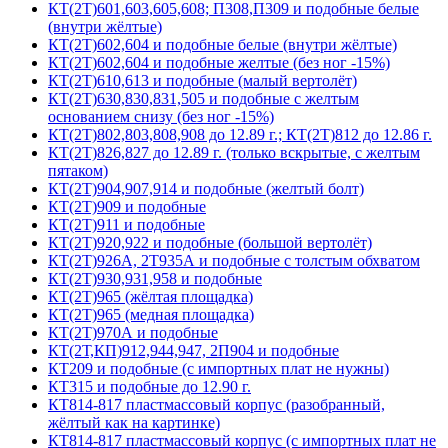
КТ(2Т)601,603,605,608; П308,П309 и подобные белые
(внутри жёлтые)
КТ(2Т)602,604 и подобные белые (внутри жёлтые)
КТ(2Т)602,604 и подобные желтые (без ног -15%)
КТ(2Т)610,613 и подобные (малый вертолёт)
КТ(2Т)630,830,831,505 и подобные с желтым
основанием снизу (без ног -15%)
КТ(2Т)802,803,808,908 до 12.89 г.; КТ(2Т)812 до 12.86 г.
КТ(2Т)826,827 до 12.89 г. (только вскрытые, с желтым
пятаком)
КТ(2Т)904,907,914 и подобные (желтый болт)
КТ(2Т)909 и подобные
КТ(2Т)911 и подобные
КТ(2Т)920,922 и подобные (большой вертолёт)
КТ(2Т)926А, 2Т935А и подобные с толстым обхватом
КТ(2Т)930,931,958 и подобные
КТ(2Т)965 (жёлтая площадка)
КТ(2Т)965 (медная площадка)
КТ(2Т)970А и подобные
КТ(2Т,КП)912,944,947, 2П904 и подобные
КТ209 и подобные (с импортных плат не нужны)
КТ315 и подобные до 12.90 г.
КТ814-817 пластмассовый корпус (разобранный,
жёлтый как на картинке)
КТ814-817 пластмассовый корпус (с импортных плат не