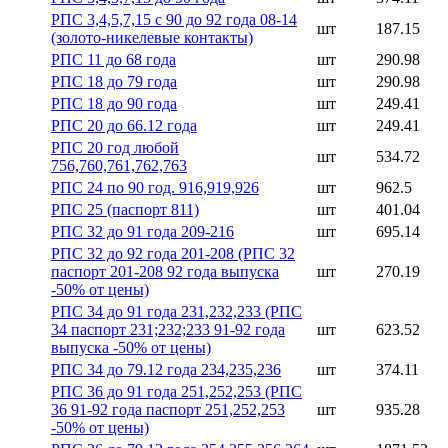
РПС 3,4,5,7,15 с 90 до 92 года 08-14
шт
187.15
(золото-никелевые контакты)
РПС 11 до 68 года
шт
290.98
РПС 18 до 79 года
шт
290.98
РПС 18 до 90 года
шт
249.41
РПС 20 до 66.12 года
шт
249.41
РПС 20 год любой
шт
534.72
756,760,761,762,763
РПС 24 по 90 год. 916,919,926
шт
962.5
РПС 25 (паспорт 811)
шт
401.04
РПС 32 до 91 года 209-216
шт
695.14
РПС 32 до 92 года 201-208 (РПС 32
паспорт 201-208 92 года выпуска
шт
270.19
-50% от цены)
РПС 34 до 91 года 231,232,233 (РПС
34 паспорт 231;232;233 91-92 года
шт
623.52
выпуска -50% от цены)
РПС 34 до 79.12 года 234,235,236
шт
374.11
РПС 36 до 91 года 251,252,253 (РПС
36 91-92 года паспорт 251,252,253
шт
935.28
-50% от цены)