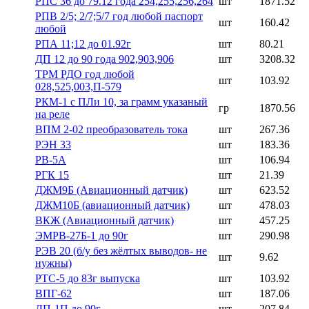
РПС 36 до 79.12 года 254,255,256,264
шт
1871.52
РПВ 2/5; 2/7;5/7 год любой паспорт
шт
160.42
любой
РПА 11;12 до 01.92г
шт
80.21
ДП 12 до 90 года 902,903,906
шт
3208.32
ТРМ РДО год любой
шт
103.92
028,525,003,П-579
РКМ-1 с ПЛи 10, за грамм указаный
гр
1870.56
на реле
ВПМ 2-02 преобразователь тока
шт
267.36
РЭН 33
шт
183.36
РВ-5А
шт
106.94
РГК 15
шт
21.39
ДЖМ9Б (Авиационный датчик)
шт
623.52
ДЖМ10Б (авиационный датчик)
шт
478.03
ВКЖ (Авиационный датчик)
шт
457.25
ЭМРВ-27Б-1 до 90г
шт
290.98
РЭВ 20 (б/у без жёлтых выводов- не
шт
9.62
нужны)
РТС-5 до 83г выпуска
шт
103.92
ВПГ-62
шт
187.06
ДП-1П до 90г
шт
207.84