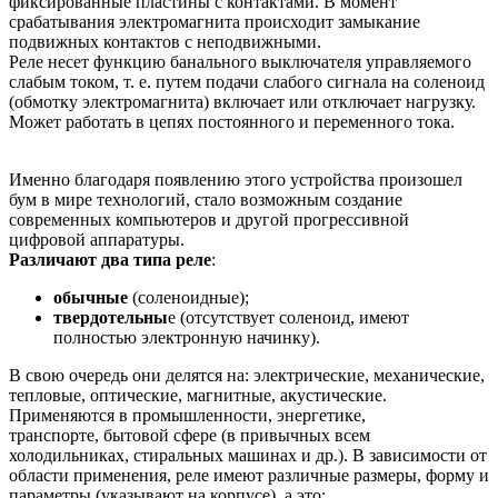
фиксированные пластины с контактами. В момент
срабатывания электромагнита происходит замыкание
подвижных контактов с неподвижными.
Реле несет функцию банального выключателя управляемого
слабым током, т. е. путем подачи слабого сигнала на соленоид
(обмотку электромагнита) включает или отключает нагрузку.
Может работать в цепях постоянного и переменного тока.
Именно благодаря появлению этого устройства произошел
бум в мире технологий, стало возможным создание
современных компьютеров и другой прогрессивной
цифровой аппаратуры.
Различают два типа реле
:
обычные
(соленоидные);
твердотельны
е (отсутствует соленоид, имеют
полностью электронную начинку).
В свою очередь они делятся на: электрические, механические,
тепловые, оптические, магнитные, акустические.
Применяются в промышленности, энергетике,
транспорте, бытовой сфере (в привычных всем
холодильниках, стиральных машинах и др.). В зависимости от
области применения, реле имеют различные размеры, форму и
параметры (указывают на корпусе), а это: