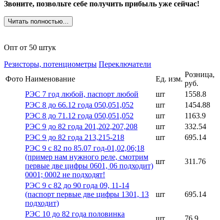
Звоните, позвольте себе получить прибыль уже сейчас!
Читать полностью...
Опт от 50 штук
Резисторы, потенциометры
Переключатели
Розница,
Фото
Наименование
Ед. изм.
руб.
РЭС 7 год любой, паспорт любой
шт
1558.8
РЭС 8 до 66.12 года 050,051,052
шт
1454.88
РЭС 8 до 71.12 года 050,051,052
шт
1163.9
РЭС 9 до 82 года 201,202,207,208
шт
332.54
РЭС 9 до 82 года 213,215-218
шт
695.14
РЭС 9 с 82 по 85.07 год-01,02,06;18
(пример нам нужного реле, смотрим
шт
311.76
первые две цифры 0601, 06 подходит)
0001; 0002 не подходят!
РЭС 9 с 82 до 90 года 09, 11-14
(паспорт первые две цифры 1301, 13
шт
695.14
подходит)
РЭС 10 до 82 года половинка
шт
76.9