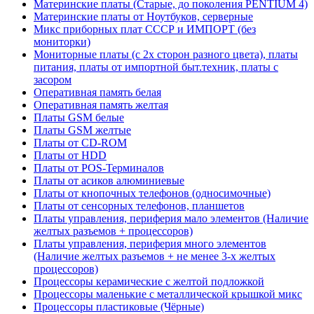
Материнские платы (Старые, до поколения PENTIUM 4)
Материнские платы от Ноутбуков, серверные
Микс приборных плат СССР и ИМПОРТ (без
мониторки)
Мониторные платы (с 2х сторон разного цвета), платы
питания, платы от импортной быт.техник, платы с
засором
Оперативная память белая
Оперативная память желтая
Платы GSM белые
Платы GSM желтые
Платы от CD-ROM
Платы от HDD
Платы от POS-Терминалов
Платы от асиков алюминиевые
Платы от кнопочных телефонов (односимочные)
Платы от сенсорных телефонов, планшетов
Платы управления, периферия мало элементов (Наличие
желтых разъемов + процессоров)
Платы управления, периферия много элементов
(Наличие желтых разъемов + не менее 3-х желтых
процессоров)
Процессоры керамические с желтой подложкой
Процессоры маленькие с металлической крышкой микс
Процессоры пластиковые (Чёрные)