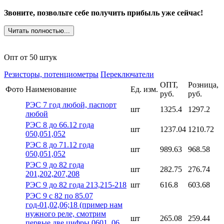
Звоните, позвольте себе получить прибыль уже сейчас!
Читать полностью...
Опт от 50 штук
Резисторы, потенциометры
Переключатели
ОПТ,
Розница,
Фото
Наименование
Ед. изм.
руб.
руб.
РЭС 7 год любой, паспорт
шт
1325.4
1297.2
любой
РЭС 8 до 66.12 года
шт
1237.04
1210.72
050,051,052
РЭС 8 до 71.12 года
шт
989.63
968.58
050,051,052
РЭС 9 до 82 года
шт
282.75
276.74
201,202,207,208
РЭС 9 до 82 года 213,215-218
шт
616.8
603.68
РЭС 9 с 82 по 85.07
год-01,02,06;18 (пример нам
нужного реле, смотрим
шт
265.08
259.44
первые две цифры 0601, 06