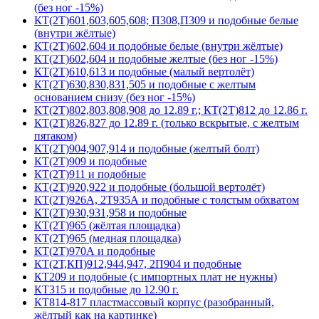
(без ног -15%)
КТ(2Т)601,603,605,608; П308,П309 и подобные белые
(внутри жёлтые)
КТ(2Т)602,604 и подобные белые (внутри жёлтые)
КТ(2Т)602,604 и подобные желтые (без ног -15%)
КТ(2Т)610,613 и подобные (малый вертолёт)
КТ(2Т)630,830,831,505 и подобные с желтым
основанием снизу (без ног -15%)
КТ(2Т)802,803,808,908 до 12.89 г.; КТ(2Т)812 до 12.86 г.
КТ(2Т)826,827 до 12.89 г. (только вскрытые, с желтым
пятаком)
КТ(2Т)904,907,914 и подобные (желтый болт)
КТ(2Т)909 и подобные
КТ(2Т)911 и подобные
КТ(2Т)920,922 и подобные (большой вертолёт)
КТ(2Т)926А, 2Т935А и подобные с толстым обхватом
КТ(2Т)930,931,958 и подобные
КТ(2Т)965 (жёлтая площадка)
КТ(2Т)965 (медная площадка)
КТ(2Т)970А и подобные
КТ(2Т,КП)912,944,947, 2П904 и подобные
КТ209 и подобные (с импортных плат не нужны)
КТ315 и подобные до 12.90 г.
КТ814-817 пластмассовый корпус (разобранный,
жёлтый как на картинке)