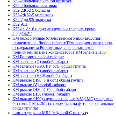
К52-2 большая с черной крышкой
К52-2 большая салатовая
К52-2;К52-5 большая
К52-2;К52-5 маленькая
К52-7 до 93г выпуска
К52-9;11
К53-1;1А;18 и другие крупный габарит (кроме
4;6;9;14:21)
КМ бескорпусные (отечественного производства)
немагнитные. Любой габарит.Тёмно коричневого цвета,
с содержанием Pd; Светлые, с содержанием Pt,
принимаем по цене конденсаторов КМ зеленые Н30
КМ Болгария любой габарит
КМ зелёные (D) любой габарит
КМ зелёные (H90, F и ост.) общая группа
КМ зелёные (V) любой габарит
КМ зелёные (Н30) любой габарит
КМ рыжие (H90, F и ост.) общая группа
КМ рыжие (V) любой габарит
КМ рыжие (Н30;D;E) любой габарит
КМ рыжие (Н50) любой габарит
КМ рыжие (Н90) крупный габарит (м68;1МО) с годом и
без года, (1М5, 2М2) с годом (как на фото, все остальные
общая группа)
линия задержки МЛЗ (с буквой С не идут)