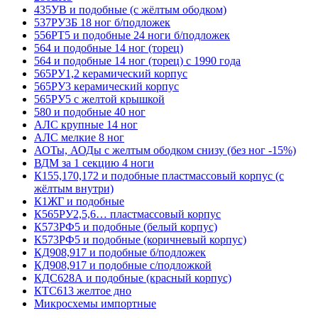
435УВ и подобные (с жёлтым ободком)
537РУ3Б 18 ног б/подложек
556РТ5 и подобные 24 ноги б/подложек
564 и подобные 14 ног (торец)
564 и подобные 14 ног (торец) с 1990 года
565РУ1,2 керамический корпус
565РУ3 керамический корпус
565РУ5 с желтой крышкой
580 и подобные 40 ног
АЛС крупные 14 ног
АЛС мелкие 8 ног
АОТы, АОДы с желтым ободком снизу (без ног -15%)
ВДМ за 1 секцию 4 ноги
К155,170,172 и подобные пластмассовый корпус (с
жёлтым внутри)
К1ЖГ и подобные
К565РУ2,5,6… пластмассовый корпус
К573РФ5 и подобные (белый корпус)
К573РФ5 и подобные (коричневый корпус)
КД908,917 и подобные б/подложек
КД908,917 и подобные с/подложкой
КДС628А и подобные (красный корпус)
КТС613 желтое дно
Микросхемы импортные