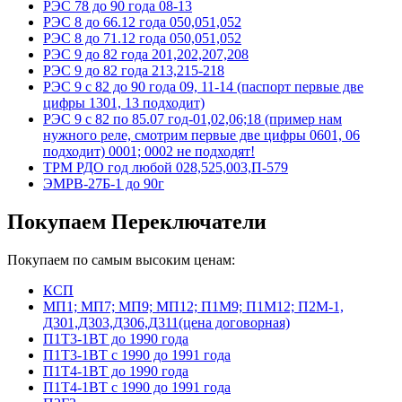
РЭС 78 до 90 года 08-13
РЭС 8 до 66.12 года 050,051,052
РЭС 8 до 71.12 года 050,051,052
РЭС 9 до 82 года 201,202,207,208
РЭС 9 до 82 года 213,215-218
РЭС 9 с 82 до 90 года 09, 11-14 (паспорт первые две
цифры 1301, 13 подходит)
РЭС 9 с 82 по 85.07 год-01,02,06;18 (пример нам
нужного реле, смотрим первые две цифры 0601, 06
подходит) 0001; 0002 не подходят!
ТРМ РДО год любой 028,525,003,П-579
ЭМРВ-27Б-1 до 90г
Покупаем Переключатели
Покупаем по самым высоким ценам:
КСП
МП1; МП7; МП9; МП12; П1М9; П1М12; П2М-1,
Д301,Д303,Д306,Д311(цена договорная)
П1Т3-1ВТ до 1990 года
П1Т3-1ВТ с 1990 до 1991 года
П1Т4-1ВТ до 1990 года
П1Т4-1ВТ с 1990 до 1991 года