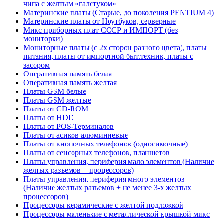
чипа с желтым «галстуком»
Материнские платы (Старые, до поколения PENTIUM 4)
Материнские платы от Ноутбуков, серверные
Микс приборных плат СССР и ИМПОРТ (без
мониторки)
Мониторные платы (с 2х сторон разного цвета), платы
питания, платы от импортной быт.техник, платы с
засором
Оперативная память белая
Оперативная память желтая
Платы GSM белые
Платы GSM желтые
Платы от CD-ROM
Платы от HDD
Платы от POS-Терминалов
Платы от асиков алюминиевые
Платы от кнопочных телефонов (односимочные)
Платы от сенсорных телефонов, планшетов
Платы управления, периферия мало элементов (Наличие
желтых разъемов + процессоров)
Платы управления, периферия много элементов
(Наличие желтых разъемов + не менее 3-х желтых
процессоров)
Процессоры керамические с желтой подложкой
Процессоры маленькие с металлической крышкой микс