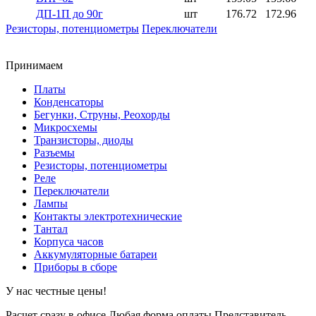
ДП-1П до 90г
шт
176.72
172.96
Резисторы, потенциометры
Переключатели
Принимаем
Платы
Конденсаторы
Бегунки, Струны, Реохорды
Микросхемы
Транзисторы, диоды
Разъемы
Резисторы, потенциометры
Реле
Переключатели
Лампы
Контакты электротехнические
Тантал
Корпуса часов
Аккумуляторные батареи
Приборы в сборе
У нас честные цены!
Расчет сразу в офисе
Любая форма оплаты
Представитель