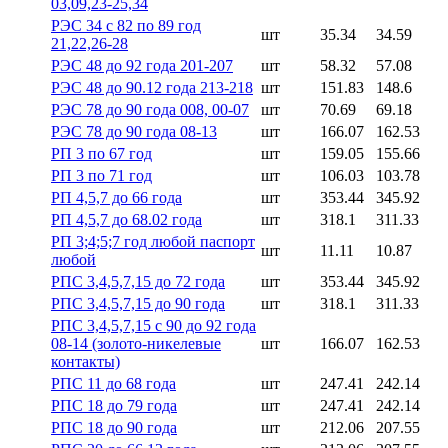
03,09,23-25,34
РЭС 34 с 82 по 89 год
шт
35.34
34.59
21,22,26-28
РЭС 48 до 92 года 201-207
шт
58.32
57.08
РЭС 48 до 90.12 года 213-218
шт
151.83
148.6
РЭС 78 до 90 года 008, 00-07
шт
70.69
69.18
РЭС 78 до 90 года 08-13
шт
166.07
162.53
РП 3 по 67 год
шт
159.05
155.66
РП 3 по 71 год
шт
106.03
103.78
РП 4,5,7 до 66 года
шт
353.44
345.92
РП 4,5,7 до 68.02 года
шт
318.1
311.33
РП 3;4;5;7 год любой паспорт
шт
11.11
10.87
любой
РПС 3,4,5,7,15 до 72 года
шт
353.44
345.92
РПС 3,4,5,7,15 до 90 года
шт
318.1
311.33
РПС 3,4,5,7,15 с 90 до 92 года
08-14 (золото-никелевые
шт
166.07
162.53
контакты)
РПС 11 до 68 года
шт
247.41
242.14
РПС 18 до 79 года
шт
247.41
242.14
РПС 18 до 90 года
шт
212.06
207.55