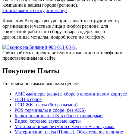
компании в вашем городе (регионе).
Приглашаем к сотрудничеству!
Компания Втордрагресурс приглашает к сотрудничеству
организации и частные лица в любом регионе, для
совместной работы по сбору товара содержащего
драгоценные металлы, подробности по телефону.
8-908-011-68-61
Связывайтесь с представителями компании по телефонам,
представленным на сайте.
Покупаем Платы
Покупаем по самым высоким ценам:
ASIC-майнеры (асик) в сборе в алюминиевом корпусе
HDD в сборе
LCD ЖК платы (без разъемов)
POS-терминалы в сборе (без АКБ)
Блоки питания от ПК в сборе с проводами
Видео, сетевые, звуковые карты
Мат.плата новая без чипа с желтым «галстуком»
Материнские платы (Новые). Обязательное наличие