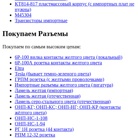
КТ814-817 пластмассовый корпус (с импортных плат не
нужны)
М45304
Транзисторы импортные
Покупаем Разъемы
Покупаем по самым высоким ценам:
6Р-100 вилка контакты желтого цвета (локальный)
6Р-100А розетка контакты желтого цвета
Eltra
Tesla (бывает темно-зеленого цвета)
ГРПМ розетка (с желтыми проволочками)
Импортные разъемы желтого цвета (лигатура)
Ламель желтая (импортная)
Ламель желтая (отечественная)
Ламель серо-стального цвета (отечественная)
ОНП-КГ; ОНП-КС; ОНП-НГ; ОНП-КР (контакты
жёлтого цвета)
ОНП-НС-1-108
ОНП-НС-1-94
РГ 1Н розетка (44 контакта)
РПМ 12-32 розетка