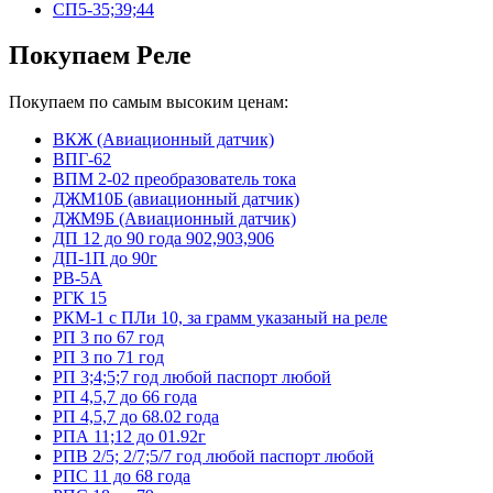
СП5-35;39;44
Покупаем Реле
Покупаем по самым высоким ценам:
ВКЖ (Авиационный датчик)
ВПГ-62
ВПМ 2-02 преобразователь тока
ДЖМ10Б (авиационный датчик)
ДЖМ9Б (Авиационный датчик)
ДП 12 до 90 года 902,903,906
ДП-1П до 90г
РВ-5А
РГК 15
РКМ-1 с ПЛи 10, за грамм указаный на реле
РП 3 по 67 год
РП 3 по 71 год
РП 3;4;5;7 год любой паспорт любой
РП 4,5,7 до 66 года
РП 4,5,7 до 68.02 года
РПА 11;12 до 01.92г
РПВ 2/5; 2/7;5/7 год любой паспорт любой
РПС 11 до 68 года