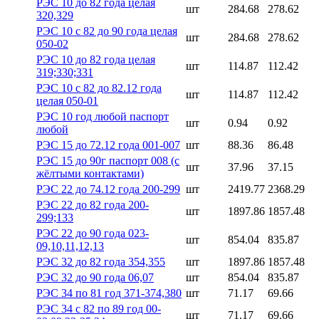
РЭС 10 до 82 года целая
шт
284.68
278.62
320,329
РЭС 10 с 82 до 90 года целая
шт
284.68
278.62
050-02
РЭС 10 до 82 года целая
шт
114.87
112.42
319;330;331
РЭС 10 с 82 до 82.12 года
шт
114.87
112.42
целая 050-01
РЭС 10 год любой паспорт
шт
0.94
0.92
любой
РЭС 15 до 72.12 года 001-007
шт
88.36
86.48
РЭС 15 до 90г паспорт 008 (с
шт
37.96
37.15
жёлтыми контактами)
РЭС 22 до 74.12 года 200-299
шт
2419.77
2368.29
РЭС 22 до 82 года 200-
шт
1897.86
1857.48
299;133
РЭС 22 до 90 года 023-
шт
854.04
835.87
09,10,11,12,13
РЭС 32 до 82 года 354,355
шт
1897.86
1857.48
РЭС 32 до 90 года 06,07
шт
854.04
835.87
РЭС 34 по 81 год 371-374,380
шт
71.17
69.66
РЭС 34 с 82 по 89 год 00-
шт
71.17
69.66