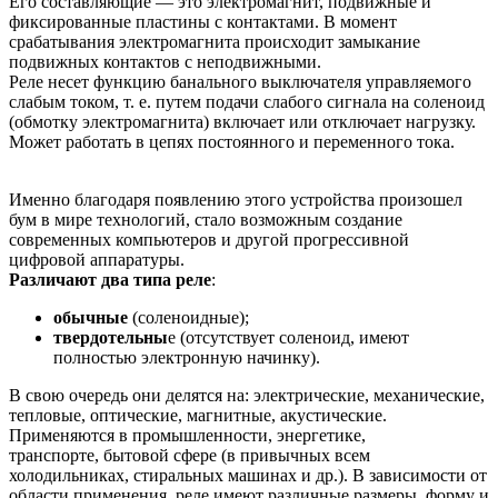
Его составляющие — это электромагнит, подвижные и
фиксированные пластины с контактами. В момент
срабатывания электромагнита происходит замыкание
подвижных контактов с неподвижными.
Реле несет функцию банального выключателя управляемого
слабым током, т. е. путем подачи слабого сигнала на соленоид
(обмотку электромагнита) включает или отключает нагрузку.
Может работать в цепях постоянного и переменного тока.
Именно благодаря появлению этого устройства произошел
бум в мире технологий, стало возможным создание
современных компьютеров и другой прогрессивной
цифровой аппаратуры.
Различают два типа реле
:
обычные
(соленоидные);
твердотельны
е (отсутствует соленоид, имеют
полностью электронную начинку).
В свою очередь они делятся на: электрические, механические,
тепловые, оптические, магнитные, акустические.
Применяются в промышленности, энергетике,
транспорте, бытовой сфере (в привычных всем
холодильниках, стиральных машинах и др.). В зависимости от
области применения, реле имеют различные размеры, форму и