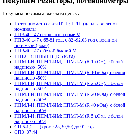
Покупаем Резисторы, потенциометры
Покупаем по самым высоким ценам:
Потенциометр серия ПТП; ПЛП (цена зависит от
номинала)
ПП3-40...47 остальные кроме М
ПП3-40...47 с 65-81 год, с 82 -92.03 год с военной
приемкой (ромб)
ПП3-40...47 с белой буквой М
ППБЛ-В; ППБН-В (R 5 кОм)
ППМЛ-И; ППМЛ-ИМ; ППМЛ-М (R 1 кОм), с белой
надписью -50%
ППМЛ-И; ППМЛ-ИМ; ППМЛ-М (R 10 кОм), с белой
надписью -50%
ППМЛ-И; ППМЛ-ИМ; ППМЛ-М (R 2 кОм), с белой
надписью -50%
ППМЛ-И; ППМЛ-ИМ; ППМЛ-М (R 20 кОм), с белой
надписью -50%
ППМЛ-И; ППМЛ-ИМ; ППМЛ-М (R 40 кОм), с белой
надписью -50%
ППМЛ-И; ППМЛ-ИМ; ППМЛ-М (R 5 кОм), с белой
надписью -50%
СП 5-1,2,… (кроме 28,30,50) до 91 года
СП3 -37;44