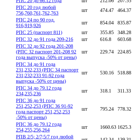
РПС 20 до 66.12 года
шт
212.06
207.55
РПС 20 год любой
шт
474.47
464.37
756,760,761,762,763
РПС 24 по 90 год.
шт
854.04
835.87
916,919,926
РПС 25 (паспорт 811)
шт
355.85
348.28
РПС 32 до 91 года 209-216
шт
616.8
603.68
РПС 32 до 92 года 201-208
(РПС 32 паспорт 201-208 92
шт
229.74
224.85
года выпуска -50% от цены)
РПС 34 до 91 года
231,232,233 (РПС 34 паспорт
шт
530.16
518.88
231;232;233 91-92 года
выпуска -50% от цены)
РПС 34 до 79.12 года
шт
318.1
311.33
234,235,236
РПС 36 до 91 года
251,252,253 (РПС 36 91-92
шт
795.24
778.32
года паспорт 251,252,253
-50% от цены)
РПС 36 до 79.12 года
шт
1660.63
1625.3
254,255,256,264
РПВ 2/5; 2/7;5/7 год любой
шт
142.34
139.31