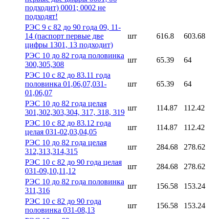
подходит) 0001; 0002 не
подходят!
РЭС 9 с 82 до 90 года 09, 11-
14 (паспорт первые две
шт
616.8
603.68
цифры 1301, 13 подходит)
РЭС 10 до 82 года половинка
шт
65.39
64
300,305,308
РЭС 10 с 82 до 83.11 года
половинка 01,06,07,031-
шт
65.39
64
01,06,07
РЭС 10 до 82 года целая
шт
114.87
112.42
301,302,303,304, 317, 318, 319
РЭС 10 с 82 до 83.12 года
шт
114.87
112.42
целая 031-02,03,04,05
РЭС 10 до 82 года целая
шт
284.68
278.62
312,313,314,315
РЭС 10 с 82 до 90 года целая
шт
284.68
278.62
031-09,10,11,12
РЭС 10 до 82 года половинка
шт
156.58
153.24
311,316
РЭС 10 с 82 до 90 года
шт
156.58
153.24
половинка 031-08,13