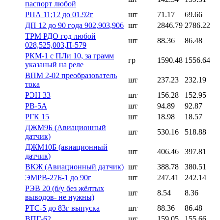
паспорт любой
РПА 11;12 до 01.92г
шт
71.17
69.66
ДП 12 до 90 года 902,903,906
шт
2846.79
2786.22
ТРМ РДО год любой
шт
88.36
86.48
028,525,003,П-579
РКМ-1 с ПЛи 10, за грамм
гр
1590.48
1556.64
указаный на реле
ВПМ 2-02 преобразователь
шт
237.23
232.19
тока
РЭН 33
шт
156.28
152.95
РВ-5А
шт
94.89
92.87
РГК 15
шт
18.98
18.57
ДЖМ9Б (Авиационный
шт
530.16
518.88
датчик)
ДЖМ10Б (авиационный
шт
406.46
397.81
датчик)
ВКЖ (Авиационный датчик)
шт
388.78
380.51
ЭМРВ-27Б-1 до 90г
шт
247.41
242.14
РЭВ 20 (б/у без жёлтых
шт
8.54
8.36
выводов- не нужны)
РТС-5 до 83г выпуска
шт
88.36
86.48
ВПГ-62
шт
159.05
155.66