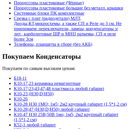
Процессоры пластиковые (Чёрные)
Процессоры пластиковые большие без металл. крышки
Системные блоки ПК комплектные
Срезка с плат (радиодетали) МЛТ,
Диоды,КТ,микросхемы, а также СП и Реле до 3 см. Не
принимаем: переключатели, лампы, конденсаторы э/
лит., карболитовые ШР и МНЦ разъемы, СП и реле
более 3см
Телефоны, планшеты в сборе (без АКБ)
Покупаем Конденсаторы
Покупаем по самым высоким ценам:
Б18-11
К10-17,23 керамика немагнитные
К10-17;23;43;47;48 пластмасса любой габарит
К10-23 (Н30;D;Н50)
К10-26
К10-28 Н30 1МО; 1м5; 2м2 крупный габарит (1,5*1,2 см)
К10-28;47 (Н30;D;Н50) любой габарит
К10-47 Н30 25В;50В 1мо; 1м5; 2м2 крупный габарит
(1,5*1,2 см)
К52-1 любой габарит