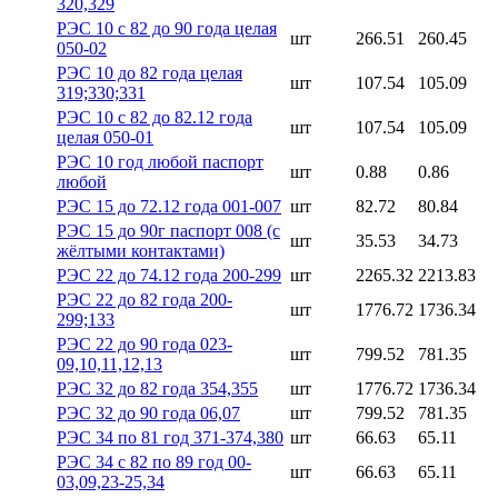
320,329
РЭС 10 с 82 до 90 года целая
шт
266.51
260.45
050-02
РЭС 10 до 82 года целая
шт
107.54
105.09
319;330;331
РЭС 10 с 82 до 82.12 года
шт
107.54
105.09
целая 050-01
РЭС 10 год любой паспорт
шт
0.88
0.86
любой
РЭС 15 до 72.12 года 001-007
шт
82.72
80.84
РЭС 15 до 90г паспорт 008 (с
шт
35.53
34.73
жёлтыми контактами)
РЭС 22 до 74.12 года 200-299
шт
2265.32
2213.83
РЭС 22 до 82 года 200-
шт
1776.72
1736.34
299;133
РЭС 22 до 90 года 023-
шт
799.52
781.35
09,10,11,12,13
РЭС 32 до 82 года 354,355
шт
1776.72
1736.34
РЭС 32 до 90 года 06,07
шт
799.52
781.35
РЭС 34 по 81 год 371-374,380
шт
66.63
65.11
РЭС 34 с 82 по 89 год 00-
шт
66.63
65.11
03,09,23-25,34