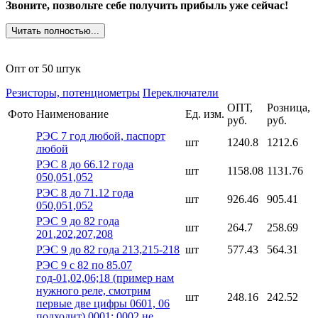
Звоните, позвольте себе получить прибыль уже сейчас!
Читать полностью...
Опт от 50 штук
Резисторы, потенциометры
Переключатели
ОПТ,
Розница,
Фото
Наименование
Ед. изм.
руб.
руб.
РЭС 7 год любой, паспорт
шт
1240.8
1212.6
любой
РЭС 8 до 66.12 года
шт
1158.08
1131.76
050,051,052
РЭС 8 до 71.12 года
шт
926.46
905.41
050,051,052
РЭС 9 до 82 года
шт
264.7
258.69
201,202,207,208
РЭС 9 до 82 года 213,215-218
шт
577.43
564.31
РЭС 9 с 82 по 85.07
год-01,02,06;18 (пример нам
нужного реле, смотрим
шт
248.16
242.52
первые две цифры 0601, 06
подходит) 0001; 0002 не