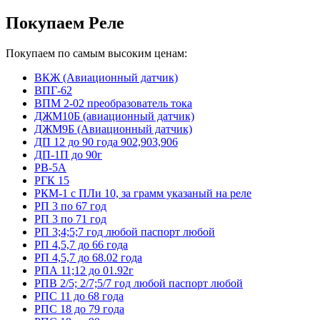
Покупаем Реле
Покупаем по самым высоким ценам:
ВКЖ (Авиационный датчик)
ВПГ-62
ВПМ 2-02 преобразователь тока
ДЖМ10Б (авиационный датчик)
ДЖМ9Б (Авиационный датчик)
ДП 12 до 90 года 902,903,906
ДП-1П до 90г
РВ-5А
РГК 15
РКМ-1 с ПЛи 10, за грамм указаный на реле
РП 3 по 67 год
РП 3 по 71 год
РП 3;4;5;7 год любой паспорт любой
РП 4,5,7 до 66 года
РП 4,5,7 до 68.02 года
РПА 11;12 до 01.92г
РПВ 2/5; 2/7;5/7 год любой паспорт любой
РПС 11 до 68 года
РПС 18 до 79 года