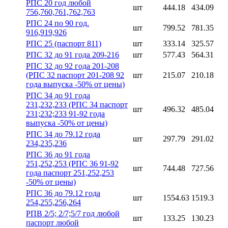
РПС 20 год любой
шт
444.18
434.09
756,760,761,762,763
РПС 24 по 90 год.
шт
799.52
781.35
916,919,926
РПС 25 (паспорт 811)
шт
333.14
325.57
РПС 32 до 91 года 209-216
шт
577.43
564.31
РПС 32 до 92 года 201-208
(РПС 32 паспорт 201-208 92
шт
215.07
210.18
года выпуска -50% от цены)
РПС 34 до 91 года
231,232,233 (РПС 34 паспорт
шт
496.32
485.04
231;232;233 91-92 года
выпуска -50% от цены)
РПС 34 до 79.12 года
шт
297.79
291.02
234,235,236
РПС 36 до 91 года
251,252,253 (РПС 36 91-92
шт
744.48
727.56
года паспорт 251,252,253
-50% от цены)
РПС 36 до 79.12 года
шт
1554.63
1519.3
254,255,256,264
РПВ 2/5; 2/7;5/7 год любой
шт
133.25
130.23
паспорт любой