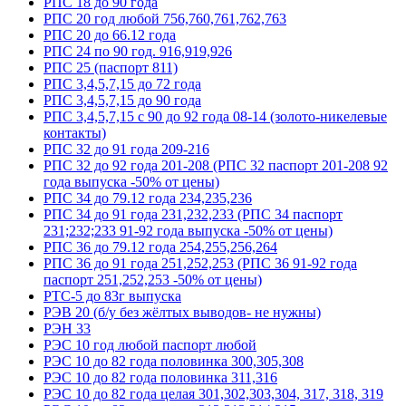
РПС 18 до 90 года
РПС 20 год любой 756,760,761,762,763
РПС 20 до 66.12 года
РПС 24 по 90 год. 916,919,926
РПС 25 (паспорт 811)
РПС 3,4,5,7,15 до 72 года
РПС 3,4,5,7,15 до 90 года
РПС 3,4,5,7,15 с 90 до 92 года 08-14 (золото-никелевые
контакты)
РПС 32 до 91 года 209-216
РПС 32 до 92 года 201-208 (РПС 32 паспорт 201-208 92
года выпуска -50% от цены)
РПС 34 до 79.12 года 234,235,236
РПС 34 до 91 года 231,232,233 (РПС 34 паспорт
231;232;233 91-92 года выпуска -50% от цены)
РПС 36 до 79.12 года 254,255,256,264
РПС 36 до 91 года 251,252,253 (РПС 36 91-92 года
паспорт 251,252,253 -50% от цены)
РТС-5 до 83г выпуска
РЭВ 20 (б/у без жёлтых выводов- не нужны)
РЭН 33
РЭС 10 год любой паспорт любой
РЭС 10 до 82 года половинка 300,305,308
РЭС 10 до 82 года половинка 311,316
РЭС 10 до 82 года целая 301,302,303,304, 317, 318, 319