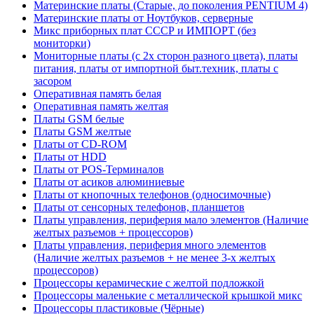
Материнские платы (Старые, до поколения PENTIUM 4)
Материнские платы от Ноутбуков, серверные
Микс приборных плат СССР и ИМПОРТ (без
мониторки)
Мониторные платы (с 2х сторон разного цвета), платы
питания, платы от импортной быт.техник, платы с
засором
Оперативная память белая
Оперативная память желтая
Платы GSM белые
Платы GSM желтые
Платы от CD-ROM
Платы от HDD
Платы от POS-Терминалов
Платы от асиков алюминиевые
Платы от кнопочных телефонов (односимочные)
Платы от сенсорных телефонов, планшетов
Платы управления, периферия мало элементов (Наличие
желтых разъемов + процессоров)
Платы управления, периферия много элементов
(Наличие желтых разъемов + не менее 3-х желтых
процессоров)
Процессоры керамические с желтой подложкой
Процессоры маленькие с металлической крышкой микс
Процессоры пластиковые (Чёрные)