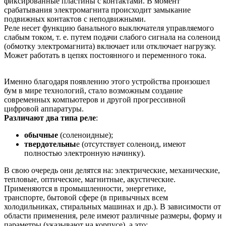
фиксированные пластины с контактами. В момент
срабатывания электромагнита происходит замыкание
подвижных контактов с неподвижными.
Реле несет функцию банального выключателя управляемого
слабым током, т. е. путем подачи слабого сигнала на соленоид
(обмотку электромагнита) включает или отключает нагрузку.
Может работать в цепях постоянного и переменного тока.
Именно благодаря появлению этого устройства произошел
бум в мире технологий, стало возможным создание
современных компьютеров и другой прогрессивной
цифровой аппаратуры.
Различают два типа реле
:
обычные
(соленоидные);
твердотельны
е (отсутствует соленоид, имеют
полностью электронную начинку).
В свою очередь они делятся на: электрические, механические,
тепловые, оптические, магнитные, акустические.
Применяются в промышленности, энергетике,
транспорте, бытовой сфере (в привычных всем
холодильниках, стиральных машинах и др.). В зависимости от
области применения, реле имеют различные размеры, форму и
параметры (указывают на корпусе), а это: