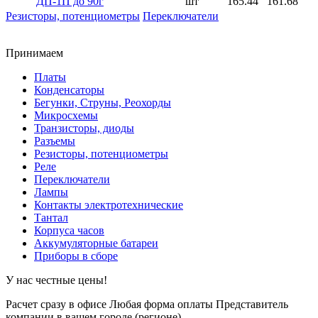
ДП-1П до 90г
шт
165.44
161.68
Резисторы, потенциометры
Переключатели
Принимаем
Платы
Конденсаторы
Бегунки, Струны, Реохорды
Микросхемы
Транзисторы, диоды
Разъемы
Резисторы, потенциометры
Реле
Переключатели
Лампы
Контакты электротехнические
Тантал
Корпуса часов
Аккумуляторные батареи
Приборы в сборе
У нас честные цены!
Расчет сразу в офисе
Любая форма оплаты
Представитель
компании в вашем городе (регионе).