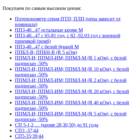
Покупаем по самым высоким ценам:
Потенциометр серия ПТП; ПЛП (цена зависит от
номинала)
ПП3-40...47 остальные кроме М
ПП3-40...47 с 65-81 год, с 82 -92.03 год с военной
приемкой (ромб)
ПП3-40...47 с белой буквой М
ППБЛ-В; ППБН-В (R 5 кОм)
ППМЛ-И; ППМЛ-ИМ; ППМЛ-М (R 1 кОм), с белой
надписью -50%
ППМЛ-И; ППМЛ-ИМ; ППМЛ-М (R 10 кОм), с белой
надписью -50%
ППМЛ-И; ППМЛ-ИМ; ППМЛ-М (R 2 кОм), с белой
надписью -50%
ППМЛ-И; ППМЛ-ИМ; ППМЛ-М (R 20 кОм), с белой
надписью -50%
ППМЛ-И; ППМЛ-ИМ; ППМЛ-М (R 40 кОм), с белой
надписью -50%
ППМЛ-И; ППМЛ-ИМ; ППМЛ-М (R 5 кОм), с белой
надписью -50%
СП 5-1,2,… (кроме 28,30,50) до 91 года
СП3 -37;44
СП5-35;39;44