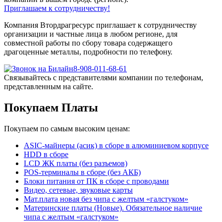
Приглашаем к сотрудничеству!
Компания Втордрагресурс приглашает к сотрудничеству
организации и частные лица в любом регионе, для
совместной работы по сбору товара содержащего
драгоценные металлы, подробности по телефону.
8-908-011-68-61
Связывайтесь с представителями компании по телефонам,
представленным на сайте.
Покупаем Платы
Покупаем по самым высоким ценам:
ASIC-майнеры (асик) в сборе в алюминиевом корпусе
HDD в сборе
LCD ЖК платы (без разъемов)
POS-терминалы в сборе (без АКБ)
Блоки питания от ПК в сборе с проводами
Видео, сетевые, звуковые карты
Мат.плата новая без чипа с желтым «галстуком»
Материнские платы (Новые). Обязательное наличие
чипа с желтым «галстуком»