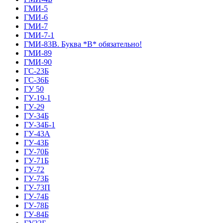
ГМИ-5
ГМИ-6
ГМИ-7
ГМИ-7-1
ГМИ-83В. Буква *В* обязательно!
ГМИ-89
ГМИ-90
ГС-23Б
ГС-36Б
ГУ 50
ГУ-19-1
ГУ-29
ГУ-34Б
ГУ-34Б-1
ГУ-43А
ГУ-43Б
ГУ-70Б
ГУ-71Б
ГУ-72
ГУ-73Б
ГУ-73П
ГУ-74Б
ГУ-78Б
ГУ-84Б