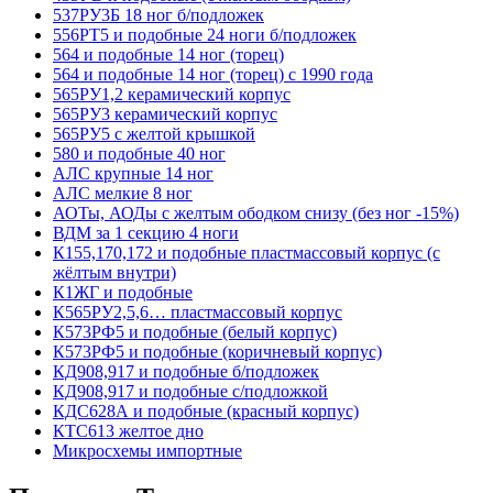
537РУ3Б 18 ног б/подложек
556РТ5 и подобные 24 ноги б/подложек
564 и подобные 14 ног (торец)
564 и подобные 14 ног (торец) с 1990 года
565РУ1,2 керамический корпус
565РУ3 керамический корпус
565РУ5 с желтой крышкой
580 и подобные 40 ног
АЛС крупные 14 ног
АЛС мелкие 8 ног
АОТы, АОДы с желтым ободком снизу (без ног -15%)
ВДМ за 1 секцию 4 ноги
К155,170,172 и подобные пластмассовый корпус (с
жёлтым внутри)
К1ЖГ и подобные
К565РУ2,5,6… пластмассовый корпус
К573РФ5 и подобные (белый корпус)
К573РФ5 и подобные (коричневый корпус)
КД908,917 и подобные б/подложек
КД908,917 и подобные с/подложкой
КДС628А и подобные (красный корпус)
КТС613 желтое дно
Микросхемы импортные