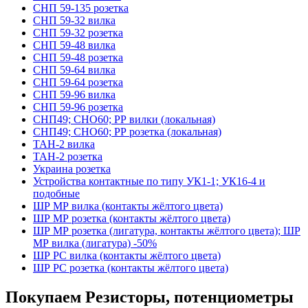
СНП 59-135 розетка
СНП 59-32 вилка
СНП 59-32 розетка
СНП 59-48 вилка
СНП 59-48 розетка
СНП 59-64 вилка
СНП 59-64 розетка
СНП 59-96 вилка
СНП 59-96 розетка
СНП49; СНО60; РР вилки (локальная)
СНП49; СНО60; РР розетка (локальная)
ТАН-2 вилка
ТАН-2 розетка
Украина розетка
Устройства контактные по типу УК1-1; УК16-4 и
подобные
ШР МР вилка (контакты жёлтого цвета)
ШР МР розетка (контакты жёлтого цвета)
ШР МР розетка (лигатура, контакты жёлтого цвета); ШР
МР вилка (лигатура) -50%
ШР РС вилка (контакты жёлтого цвета)
ШР РС розетка (контакты жёлтого цвета)
Покупаем Резисторы, потенциометры