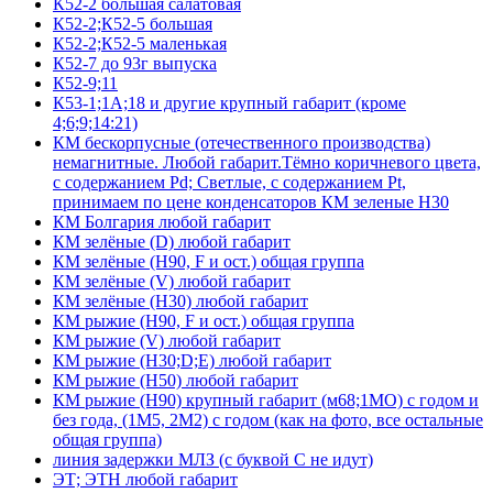
К52-2 большая салатовая
К52-2;К52-5 большая
К52-2;К52-5 маленькая
К52-7 до 93г выпуска
К52-9;11
К53-1;1А;18 и другие крупный габарит (кроме
4;6;9;14:21)
КМ бескорпусные (отечественного производства)
немагнитные. Любой габарит.Тёмно коричневого цвета,
с содержанием Pd; Светлые, с содержанием Pt,
принимаем по цене конденсаторов КМ зеленые Н30
КМ Болгария любой габарит
КМ зелёные (D) любой габарит
КМ зелёные (H90, F и ост.) общая группа
КМ зелёные (V) любой габарит
КМ зелёные (Н30) любой габарит
КМ рыжие (H90, F и ост.) общая группа
КМ рыжие (V) любой габарит
КМ рыжие (Н30;D;E) любой габарит
КМ рыжие (Н50) любой габарит
КМ рыжие (Н90) крупный габарит (м68;1МО) с годом и
без года, (1М5, 2М2) с годом (как на фото, все остальные
общая группа)
линия задержки МЛЗ (с буквой С не идут)
ЭТ; ЭТН любой габарит