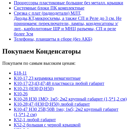
Процессоры пластиковые большие без металл. крышки
Системные блоки ПК комплектные
Срезка с плат (радиодетали) МЛТ,
Диоды,КТ,микросхемы, а также СП и Реле до 3 см. Не
принимаем: переключатели, лампы, конденсаторы э/
лит., карболитовые ШР и МНЦ разъемы, СП и реле
более 3см
Телефоны, планшеты в сборе (без АКБ)
Покупаем Конденсаторы
Покупаем по самым высоким ценам:
Б18-11
К10-17,23 керамика немагнитные
К10-17;23;43;47;48 пластмасса любой габарит
К10-23 (Н30;D;Н50)
К10-26
К10-28 Н30 1МО; 1м5; 2м2 крупный габарит (1,5*1,2 см)
К10-28;47 (Н30;D;Н50) любой габарит
К10-47 Н30 25В;50В 1мо; 1м5; 2м2 крупный габарит
(1,5*1,2 см)
К52-1 любой габарит
К52-2 большая с черной крышкой