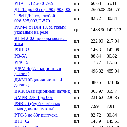
РПА 11;12 до 01.92г
шт
66.63
65.11
ДП 12 до 90 года 902,903,906
шт
2665.08
2604.51
ТРМ РДО год любой
шт
82.72
80.84
028,525,003,П-579
РКМ-1 с ПЛи 10, за грамм
гр
1488.96
1455.12
указаный на реле
ВПМ 2-02 преобразователь
шт
222.09
217.04
тока
РЭН 33
шт
146.3
142.98
РВ-5А
шт
88.84
86.82
РГК 15
шт
17.77
17.36
ДЖМ9Б (Авиационный
шт
496.32
485.04
датчик)
ДЖМ10Б (авиационный
шт
380.51
371.86
датчик)
ВКЖ (Авиационный датчик)
шт
363.97
355.7
ЭМРВ-27Б-1 до 90г
шт
231.62
226.35
РЭВ 20 (б/у без жёлтых
шт
7.99
7.81
выводов- не нужны)
РТС-5 до 83г выпуска
шт
82.72
80.84
ВПГ-62
шт
148.9
145.51