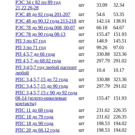
РЭС 34 с 82 по 89 год
шт
33.09
32.34
21,22,26-28
РЭС 48 до 92 года 201-207
шт
54.6
53.35
РЭС 48 до 90.12 года 213-218
шт
142.14
138.91
РЭС 78 до 90 года 008, 00-07
шт
66.18
64.67
РЭС 78 до 90 года 08-13
шт
155.47
151.93
РП 3 по 67 год
шт
148.9
145.51
РП 3 по 71 год
шт
99.26
97.01
РП 4,5,7 до 66 года
шт
330.88
323.36
РП 4,5,7 до 68.02 года
шт
297.79
291.02
РП 3;4;5;7 год любой паспорт
шт
10.4
10.17
любой
РПС 3,4,5,7,15 до 72 года
шт
330.88
323.36
РПС 3,4,5,7,15 до 90 года
шт
297.79
291.02
РПС 3,4,5,7,15 с 90 до 92 года
08-14 (золото-никелевые
шт
155.47
151.93
контакты)
РПС 11 до 68 года
шт
231.62
226.35
РПС 18 до 79 года
шт
231.62
226.35
РПС 18 до 90 года
шт
198.53
194.02
РПС 20 до 66.12 года
шт
198.53
194.02