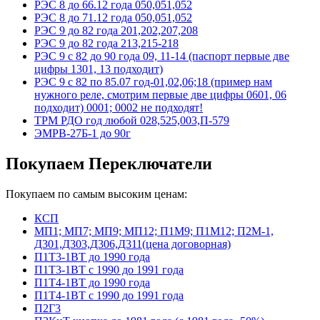
РЭС 8 до 66.12 года 050,051,052
РЭС 8 до 71.12 года 050,051,052
РЭС 9 до 82 года 201,202,207,208
РЭС 9 до 82 года 213,215-218
РЭС 9 с 82 до 90 года 09, 11-14 (паспорт первые две
цифры 1301, 13 подходит)
РЭС 9 с 82 по 85.07 год-01,02,06;18 (пример нам
нужного реле, смотрим первые две цифры 0601, 06
подходит) 0001; 0002 не подходят!
ТРМ РДО год любой 028,525,003,П-579
ЭМРВ-27Б-1 до 90г
Покупаем Переключатели
Покупаем по самым высоким ценам:
КСП
МП1; МП7; МП9; МП12; П1М9; П1М12; П2М-1,
Д301,Д303,Д306,Д311(цена договорная)
П1Т3-1ВТ до 1990 года
П1Т3-1ВТ с 1990 до 1991 года
П1Т4-1ВТ до 1990 года
П1Т4-1ВТ с 1990 до 1991 года
П2Г3