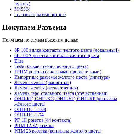
нужны)
М45304
Транзисторы импортные
Покупаем Разъемы
Покупаем по самым высоким ценам:
6Р-100 вилка контакты желтого цвета (локальный)
6Р-100А розетка контакты желтого цвета
Eltra
Tesla (бывает темно-зеленого цвета)
ГРПМ розетка (с желтыми проволочками)
Импортные разъемы желтого цвета (лигатура)
Ламель желтая (импортная)
Ламель желтая (отечественная)
Ламель серо-стального цвета (отечественная)
ОНП-КГ; ОНП-КС; ОНП-НГ; ОНП-КР (контакты
жёлтого цвета)
ОНП-НС-1-108
ОНП-НС-1-94
РГ 1Н розетка (44 контакта)
РПМ 12-32 розетка
РПМ 23 розетка (контакты жёлтого цвета)