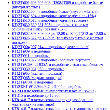
КТ(2Т)601,603,605,608; П308,П309 и подобные белые
(внутри жёлтые)
КТ(2Т)602,604 и подобные белые (внутри жёлтые)
КТ(2Т)602,604 и подобные желтые (без ног -15%)
КТ(2Т)610,613 и подобные (малый вертолёт)
КТ(2Т)630,830,831,505 и подобные с желтым
основанием снизу (без ног -15%)
КТ(2Т)802,803,808,908 до 12.89 г.; КТ(2Т)812 до 12.86 г.
КТ(2Т)826,827 до 12.89 г. (только вскрытые, с желтым
пятаком)
КТ(2Т)904,907,914 и подобные (желтый болт)
КТ(2Т)909 и подобные
КТ(2Т)911 и подобные
КТ(2Т)920,922 и подобные (большой вертолёт)
КТ(2Т)926А, 2Т935А и подобные с толстым обхватом
КТ(2Т)930,931,958 и подобные
КТ(2Т)965 (жёлтая площадка)
КТ(2Т)965 (медная площадка)
КТ(2Т)970А и подобные
КТ(2Т,КП)912,944,947, 2П904 и подобные
КТ209 и подобные (с импортных плат не нужны)
КТ315 и подобные до 12.90 г.
КТ814-817 пластмассовый корпус (разобранный,
жёлтый как на картинке)
КТ814-817 пластмассовый корпус (с импортных плат не