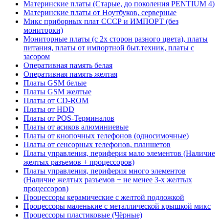
Материнские платы (Старые, до поколения PENTIUM 4)
Материнские платы от Ноутбуков, серверные
Микс приборных плат СССР и ИМПОРТ (без
мониторки)
Мониторные платы (с 2х сторон разного цвета), платы
питания, платы от импортной быт.техник, платы с
засором
Оперативная память белая
Оперативная память желтая
Платы GSM белые
Платы GSM желтые
Платы от CD-ROM
Платы от HDD
Платы от POS-Терминалов
Платы от асиков алюминиевые
Платы от кнопочных телефонов (односимочные)
Платы от сенсорных телефонов, планшетов
Платы управления, периферия мало элементов (Наличие
желтых разъемов + процессоров)
Платы управления, периферия много элементов
(Наличие желтых разъемов + не менее 3-х желтых
процессоров)
Процессоры керамические с желтой подложкой
Процессоры маленькие с металлической крышкой микс
Процессоры пластиковые (Чёрные)