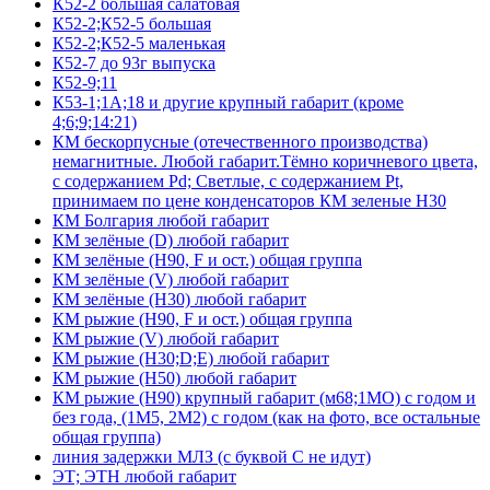
К52-2 большая салатовая
К52-2;К52-5 большая
К52-2;К52-5 маленькая
К52-7 до 93г выпуска
К52-9;11
К53-1;1А;18 и другие крупный габарит (кроме
4;6;9;14:21)
КМ бескорпусные (отечественного производства)
немагнитные. Любой габарит.Тёмно коричневого цвета,
с содержанием Pd; Светлые, с содержанием Pt,
принимаем по цене конденсаторов КМ зеленые Н30
КМ Болгария любой габарит
КМ зелёные (D) любой габарит
КМ зелёные (H90, F и ост.) общая группа
КМ зелёные (V) любой габарит
КМ зелёные (Н30) любой габарит
КМ рыжие (H90, F и ост.) общая группа
КМ рыжие (V) любой габарит
КМ рыжие (Н30;D;E) любой габарит
КМ рыжие (Н50) любой габарит
КМ рыжие (Н90) крупный габарит (м68;1МО) с годом и
без года, (1М5, 2М2) с годом (как на фото, все остальные
общая группа)
линия задержки МЛЗ (с буквой С не идут)
ЭТ; ЭТН любой габарит