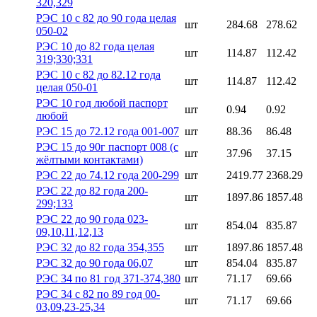
320,329
РЭС 10 с 82 до 90 года целая
шт
284.68
278.62
050-02
РЭС 10 до 82 года целая
шт
114.87
112.42
319;330;331
РЭС 10 с 82 до 82.12 года
шт
114.87
112.42
целая 050-01
РЭС 10 год любой паспорт
шт
0.94
0.92
любой
РЭС 15 до 72.12 года 001-007
шт
88.36
86.48
РЭС 15 до 90г паспорт 008 (с
шт
37.96
37.15
жёлтыми контактами)
РЭС 22 до 74.12 года 200-299
шт
2419.77
2368.29
РЭС 22 до 82 года 200-
шт
1897.86
1857.48
299;133
РЭС 22 до 90 года 023-
шт
854.04
835.87
09,10,11,12,13
РЭС 32 до 82 года 354,355
шт
1897.86
1857.48
РЭС 32 до 90 года 06,07
шт
854.04
835.87
РЭС 34 по 81 год 371-374,380
шт
71.17
69.66
РЭС 34 с 82 по 89 год 00-
шт
71.17
69.66
03,09,23-25,34