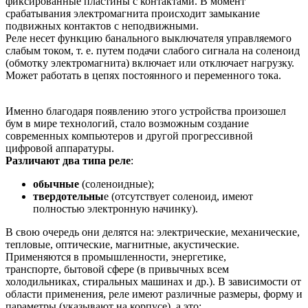
фиксированные пластины с контактами. В момент
срабатывания электромагнита происходит замыкание
подвижных контактов с неподвижными.
Реле несет функцию банального выключателя управляемого
слабым током, т. е. путем подачи слабого сигнала на соленоид
(обмотку электромагнита) включает или отключает нагрузку.
Может работать в цепях постоянного и переменного тока.
Именно благодаря появлению этого устройства произошел
бум в мире технологий, стало возможным создание
современных компьютеров и другой прогрессивной
цифровой аппаратуры.
Различают два типа реле
:
обычные
(соленоидные);
твердотельны
е (отсутствует соленоид, имеют
полностью электронную начинку).
В свою очередь они делятся на: электрические, механические,
тепловые, оптические, магнитные, акустические.
Применяются в промышленности, энергетике,
транспорте, бытовой сфере (в привычных всем
холодильниках, стиральных машинах и др.). В зависимости от
области применения, реле имеют различные размеры, форму и
параметры (указывают на корпусе), а это: