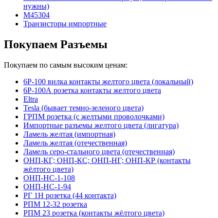
нужны)
М45304
Транзисторы импортные
Покупаем Разъемы
Покупаем по самым высоким ценам:
6Р-100 вилка контакты желтого цвета (локальный)
6Р-100А розетка контакты желтого цвета
Eltra
Tesla (бывает темно-зеленого цвета)
ГРПМ розетка (с желтыми проволочками)
Импортные разъемы желтого цвета (лигатура)
Ламель желтая (импортная)
Ламель желтая (отечественная)
Ламель серо-стального цвета (отечественная)
ОНП-КГ; ОНП-КС; ОНП-НГ; ОНП-КР (контакты
жёлтого цвета)
ОНП-НС-1-108
ОНП-НС-1-94
РГ 1Н розетка (44 контакта)
РПМ 12-32 розетка
РПМ 23 розетка (контакты жёлтого цвета)