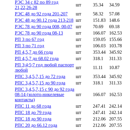
РЭС 34 с 82 по 89 год
шт
35.34
34.59
21,22,26-28
РЭС 48 до 92 года 201-207
шт
58.32
57.08
РЭС 48 до 90.12 года 213-218
шт
151.83
148.6
РЭС 78 до 90 года 008, 00-07
шт
70.69
69.18
РЭС 78 до 90 года 08-13
шт
166.07
162.53
РП 3 по 67 год
шт
159.05
155.66
РП 3 по 71 год
шт
106.03
103.78
РП 4,5,7 до 66 года
шт
353.44
345.92
РП 4,5,7 до 68.02 года
шт
318.1
311.33
РП 3;4;5;7 год любой паспорт
шт
11.11
10.87
любой
РПС 3,4,5,7,15 до 72 года
шт
353.44
345.92
РПС 3,4,5,7,15 до 90 года
шт
318.1
311.33
РПС 3,4,5,7,15 с 90 до 92 года
08-14 (золото-никелевые
шт
166.07
162.53
контакты)
РПС 11 до 68 года
шт
247.41
242.14
РПС 18 до 79 года
шт
247.41
242.14
РПС 18 до 90 года
шт
212.06
207.55
РПС 20 до 66.12 года
шт
212.06
207.55