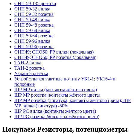
СНП 59-135 розетка
СНП 59-32 вилка
СНП 59-32 розетка
СНП 59-48 вилка
СНП 59-48 розетка
СНП 59-64 вилка
СНП 59-64 розетка
СНП 59-96 вилка
СНП 59-96 розетка
СНП49; СНО60; РР вилки (локальная)
СНП49; СНО60; РР розетка (локальная)
ТАН-2 вилка
ТАН-2 розетка
Украина розетка
Устройства контактные по типу УК1-1; УК16-4 и
подобные
ШР МР вилка (контакты жёлтого цвета)
ШР МР розетка (контакты жёлтого цвета)
ШР МР розетка (лигатура, контакты жёлтого цвета); ШР
МР вилка (лигатура) -50%
ШР РС вилка (контакты жёлтого цвета)
ШР РС розетка (контакты жёлтого цвета)
Покупаем Резисторы, потенциометры