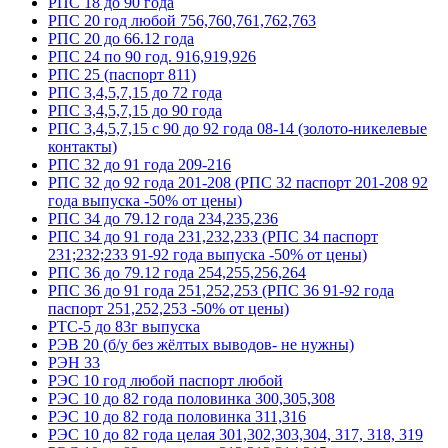
РПС 18 до 90 года
РПС 20 год любой 756,760,761,762,763
РПС 20 до 66.12 года
РПС 24 по 90 год. 916,919,926
РПС 25 (паспорт 811)
РПС 3,4,5,7,15 до 72 года
РПС 3,4,5,7,15 до 90 года
РПС 3,4,5,7,15 с 90 до 92 года 08-14 (золото-никелевые
контакты)
РПС 32 до 91 года 209-216
РПС 32 до 92 года 201-208 (РПС 32 паспорт 201-208 92
года выпуска -50% от цены)
РПС 34 до 79.12 года 234,235,236
РПС 34 до 91 года 231,232,233 (РПС 34 паспорт
231;232;233 91-92 года выпуска -50% от цены)
РПС 36 до 79.12 года 254,255,256,264
РПС 36 до 91 года 251,252,253 (РПС 36 91-92 года
паспорт 251,252,253 -50% от цены)
РТС-5 до 83г выпуска
РЭВ 20 (б/у без жёлтых выводов- не нужны)
РЭН 33
РЭС 10 год любой паспорт любой
РЭС 10 до 82 года половинка 300,305,308
РЭС 10 до 82 года половинка 311,316
РЭС 10 до 82 года целая 301,302,303,304, 317, 318, 319