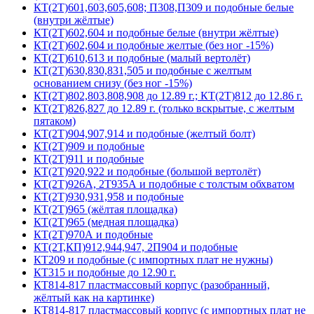
КТ(2Т)601,603,605,608; П308,П309 и подобные белые
(внутри жёлтые)
КТ(2Т)602,604 и подобные белые (внутри жёлтые)
КТ(2Т)602,604 и подобные желтые (без ног -15%)
КТ(2Т)610,613 и подобные (малый вертолёт)
КТ(2Т)630,830,831,505 и подобные с желтым
основанием снизу (без ног -15%)
КТ(2Т)802,803,808,908 до 12.89 г.; КТ(2Т)812 до 12.86 г.
КТ(2Т)826,827 до 12.89 г. (только вскрытые, с желтым
пятаком)
КТ(2Т)904,907,914 и подобные (желтый болт)
КТ(2Т)909 и подобные
КТ(2Т)911 и подобные
КТ(2Т)920,922 и подобные (большой вертолёт)
КТ(2Т)926А, 2Т935А и подобные с толстым обхватом
КТ(2Т)930,931,958 и подобные
КТ(2Т)965 (жёлтая площадка)
КТ(2Т)965 (медная площадка)
КТ(2Т)970А и подобные
КТ(2Т,КП)912,944,947, 2П904 и подобные
КТ209 и подобные (с импортных плат не нужны)
КТ315 и подобные до 12.90 г.
КТ814-817 пластмассовый корпус (разобранный,
жёлтый как на картинке)
КТ814-817 пластмассовый корпус (с импортных плат не