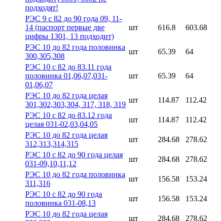
подходят!
РЭС 9 с 82 до 90 года 09, 11-
14 (паспорт первые две
шт
616.8
603.68
цифры 1301, 13 подходит)
РЭС 10 до 82 года половинка
шт
65.39
64
300,305,308
РЭС 10 с 82 до 83.11 года
половинка 01,06,07,031-
шт
65.39
64
01,06,07
РЭС 10 до 82 года целая
шт
114.87
112.42
301,302,303,304, 317, 318, 319
РЭС 10 с 82 до 83.12 года
шт
114.87
112.42
целая 031-02,03,04,05
РЭС 10 до 82 года целая
шт
284.68
278.62
312,313,314,315
РЭС 10 с 82 до 90 года целая
шт
284.68
278.62
031-09,10,11,12
РЭС 10 до 82 года половинка
шт
156.58
153.24
311,316
РЭС 10 с 82 до 90 года
шт
156.58
153.24
половинка 031-08,13
РЭС 10 до 82 года целая
шт
284.68
278.62