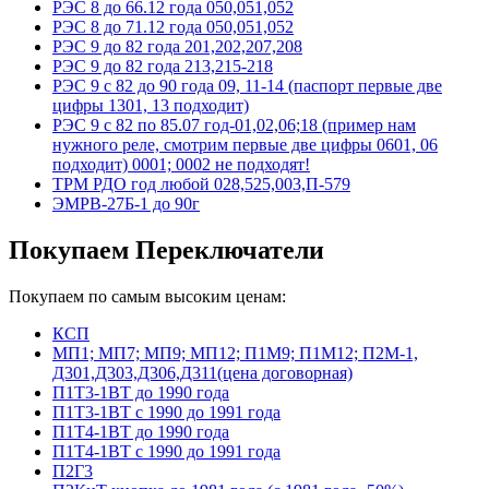
РЭС 8 до 66.12 года 050,051,052
РЭС 8 до 71.12 года 050,051,052
РЭС 9 до 82 года 201,202,207,208
РЭС 9 до 82 года 213,215-218
РЭС 9 с 82 до 90 года 09, 11-14 (паспорт первые две
цифры 1301, 13 подходит)
РЭС 9 с 82 по 85.07 год-01,02,06;18 (пример нам
нужного реле, смотрим первые две цифры 0601, 06
подходит) 0001; 0002 не подходят!
ТРМ РДО год любой 028,525,003,П-579
ЭМРВ-27Б-1 до 90г
Покупаем Переключатели
Покупаем по самым высоким ценам:
КСП
МП1; МП7; МП9; МП12; П1М9; П1М12; П2М-1,
Д301,Д303,Д306,Д311(цена договорная)
П1Т3-1ВТ до 1990 года
П1Т3-1ВТ с 1990 до 1991 года
П1Т4-1ВТ до 1990 года
П1Т4-1ВТ с 1990 до 1991 года
П2Г3