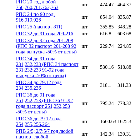
РПС 20 год любой
шт
474.47
464.37
756,760,761,762,763
РПС 24 по 90 год.
шт
854.04
835.87
916,919,926
РПС 25 (паспорт 811)
шт
355.85
348.28
РПС 32 до 91 года 209-216
шт
616.8
603.68
РПС 32 до 92 года 201-208
(РПС 32 паспорт 201-208 92
шт
229.74
224.85
года выпуска -50% от цены)
РПС 34 до 91 года
231,232,233 (РПС 34 паспорт
шт
530.16
518.88
231;232;233 91-92 года
выпуска -50% от цены)
РПС 34 до 79.12 года
шт
318.1
311.33
234,235,236
РПС 36 до 91 года
251,252,253 (РПС 36 91-92
шт
795.24
778.32
года паспорт 251,252,253
-50% от цены)
РПС 36 до 79.12 года
шт
1660.63
1625.3
254,255,256,264
РПВ 2/5; 2/7;5/7 год любой
шт
142.34
139.31
паспорт любой