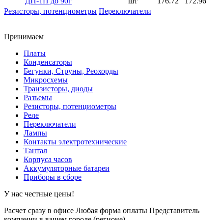
ДП-1П до 90г
шт
176.72
172.96
Резисторы, потенциометры
Переключатели
Принимаем
Платы
Конденсаторы
Бегунки, Струны, Реохорды
Микросхемы
Транзисторы, диоды
Разъемы
Резисторы, потенциометры
Реле
Переключатели
Лампы
Контакты электротехнические
Тантал
Корпуса часов
Аккумуляторные батареи
Приборы в сборе
У нас честные цены!
Расчет сразу в офисе
Любая форма оплаты
Представитель
компании в вашем городе (регионе).