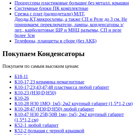
Процессоры пластиковые большие без металл. крышки
Системные блоки ПК комплектные
Срезка с плат (радиодетали) МЛТ,
Диоды,КТ,микросхемы, а также СП и Реле до 3 см. Не
принимаем: переключатели, лампы, конденсаторы э/
лит., карболитовые ШР и МНЦ разъемы, СП и реле
более 3см
Телефоны, планшеты в сборе (без АКБ)
Покупаем Конденсаторы
Покупаем по самым высоким ценам:
Б18-11
К10-17,23 керамика немагнитные
К10-17;23;43;47;48 пластмасса любой габарит
К10-23 (Н30;D;Н50)
К10-26
К10-28 Н30 1МО; 1м5; 2м2 крупный габарит (1,5*1,2 см)
К10-28;47 (Н30;D;Н50) любой габарит
К10-47 Н30 25В;50В 1мо; 1м5; 2м2 крупный габарит
(1,5*1,2 см)
К52-1 любой габарит
К52-2 большая с черной крышкой