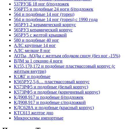
537РУ3Б 18 ног б/подложек
556РТ5 и подобные 24 ноги б/подложек
564 и подобные 14 ног (торец)
564 и подобные 14 ног (торец) с 1990 года
565РУ1,2 керамический корпус
565РУ3 керамический корпус
565РУ5 с желтой крышкой
580 и подобные 40 ног
АЛС крупные 14 ног
АЛС мелкие 8 ног
АОТы, АОДы с желтым ободком снизу (без ног -15%)
ВДМ за 1 секцию 4 ноги
К155,170,172 и подобные пластмассовый корпус (с
жёлтым внутри)
К1ЖГ и подобные
К565РУ2,5,6… пластмассовый корпус
К573РФ5 и подобные (белый корпус)
К573РФ5 и подобные (коричневый корпус)
КД908,917 и подобные б/подложек
КД908,917 и подобные с/подложкой
КДС628А и подобные (красный корпус)
КТС613 желтое дно
Микросхемы импортные