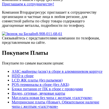
Приглашаем к сотрудничеству!
Компания Втордрагресурс приглашает к сотрудничеству
организации и частные лица в любом регионе, для
совместной работы по сбору товара содержащего
драгоценные металлы, подробности по телефону.
8-908-011-68-61
Связывайтесь с представителями компании по телефонам,
представленным на сайте.
Покупаем Платы
Покупаем по самым высоким ценам:
ASIC-майнеры (асик) в сборе в алюминиевом корпусе
HDD в сборе
LCD ЖК платы (без разъемов)
POS-терминалы в сборе (без АКБ)
Блоки питания от ПК в сборе с проводами
Видео, сетевые, звуковые карты
Мат.плата новая без чипа с желтым «галстуком»
Материнские платы (Новые). Обязательное наличие
чипа с желтым «галстуком»