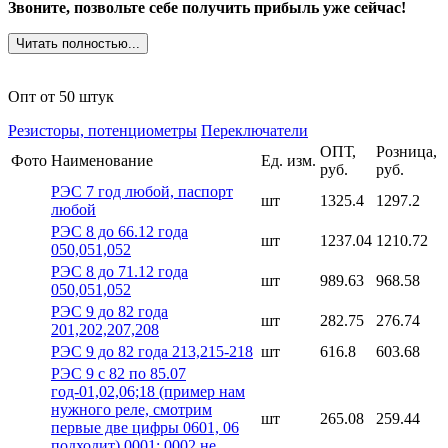
Звоните, позвольте себе получить прибыль уже сейчас!
Читать полностью...
Опт от 50 штук
Резисторы, потенциометры
Переключатели
ОПТ,
Розница,
Фото
Наименование
Ед. изм.
руб.
руб.
РЭС 7 год любой, паспорт
шт
1325.4
1297.2
любой
РЭС 8 до 66.12 года
шт
1237.04
1210.72
050,051,052
РЭС 8 до 71.12 года
шт
989.63
968.58
050,051,052
РЭС 9 до 82 года
шт
282.75
276.74
201,202,207,208
РЭС 9 до 82 года 213,215-218
шт
616.8
603.68
РЭС 9 с 82 по 85.07
год-01,02,06;18 (пример нам
нужного реле, смотрим
шт
265.08
259.44
первые две цифры 0601, 06
подходит) 0001; 0002 не