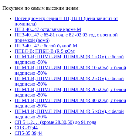
Покупаем по самым высоким ценам:
Потенциометр серия ПТП; ПЛП (цена зависит от
номинала)
ПП3-40...47 остальные кроме М
ПП3-40...47 с 65-81 год, с 82 -92.03 год с военной
приемкой (ромб)
ПП3-40...47 с белой буквой М
ППБЛ-В; ППБН-В (R 5 кОм)
ППМЛ-И; ППМЛ-ИМ; ППМЛ-М (R 1 кОм), с белой
надписью -50%
ППМЛ-И; ППМЛ-ИМ; ППМЛ-М (R 10 кОм), с белой
надписью -50%
ППМЛ-И; ППМЛ-ИМ; ППМЛ-М (R 2 кОм), с белой
надписью -50%
ППМЛ-И; ППМЛ-ИМ; ППМЛ-М (R 20 кОм), с белой
надписью -50%
ППМЛ-И; ППМЛ-ИМ; ППМЛ-М (R 40 кОм), с белой
надписью -50%
ППМЛ-И; ППМЛ-ИМ; ППМЛ-М (R 5 кОм), с белой
надписью -50%
СП 5-1,2,… (кроме 28,30,50) до 91 года
СП3 -37;44
СП5-35;39;44