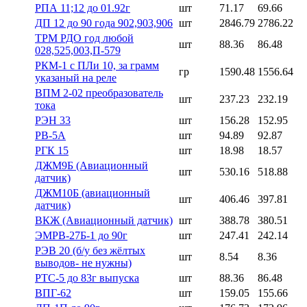
РПА 11;12 до 01.92г
шт
71.17
69.66
ДП 12 до 90 года 902,903,906
шт
2846.79
2786.22
ТРМ РДО год любой
шт
88.36
86.48
028,525,003,П-579
РКМ-1 с ПЛи 10, за грамм
гр
1590.48
1556.64
указаный на реле
ВПМ 2-02 преобразователь
шт
237.23
232.19
тока
РЭН 33
шт
156.28
152.95
РВ-5А
шт
94.89
92.87
РГК 15
шт
18.98
18.57
ДЖМ9Б (Авиационный
шт
530.16
518.88
датчик)
ДЖМ10Б (авиационный
шт
406.46
397.81
датчик)
ВКЖ (Авиационный датчик)
шт
388.78
380.51
ЭМРВ-27Б-1 до 90г
шт
247.41
242.14
РЭВ 20 (б/у без жёлтых
шт
8.54
8.36
выводов- не нужны)
РТС-5 до 83г выпуска
шт
88.36
86.48
ВПГ-62
шт
159.05
155.66