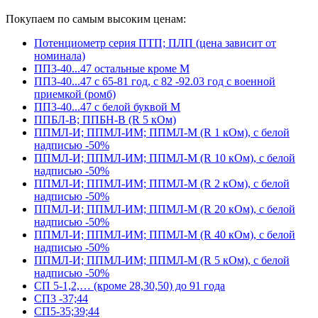
Покупаем по самым высоким ценам:
Потенциометр серия ПТП; ПЛП (цена зависит от
номинала)
ПП3-40...47 остальные кроме М
ПП3-40...47 с 65-81 год, с 82 -92.03 год с военной
приемкой (ромб)
ПП3-40...47 с белой буквой М
ППБЛ-В; ППБН-В (R 5 кОм)
ППМЛ-И; ППМЛ-ИМ; ППМЛ-М (R 1 кОм), с белой
надписью -50%
ППМЛ-И; ППМЛ-ИМ; ППМЛ-М (R 10 кОм), с белой
надписью -50%
ППМЛ-И; ППМЛ-ИМ; ППМЛ-М (R 2 кОм), с белой
надписью -50%
ППМЛ-И; ППМЛ-ИМ; ППМЛ-М (R 20 кОм), с белой
надписью -50%
ППМЛ-И; ППМЛ-ИМ; ППМЛ-М (R 40 кОм), с белой
надписью -50%
ППМЛ-И; ППМЛ-ИМ; ППМЛ-М (R 5 кОм), с белой
надписью -50%
СП 5-1,2,… (кроме 28,30,50) до 91 года
СП3 -37;44
СП5-35;39;44