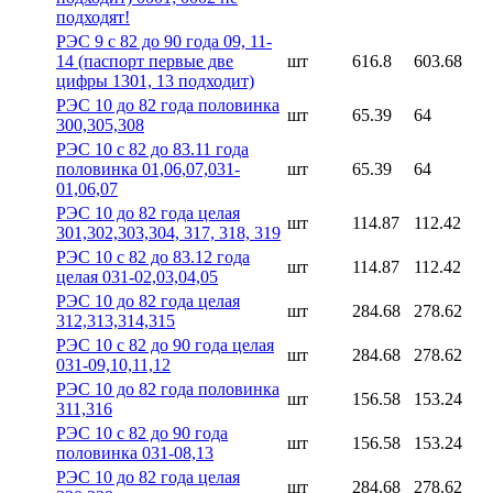
подходят!
РЭС 9 с 82 до 90 года 09, 11-
14 (паспорт первые две
шт
616.8
603.68
цифры 1301, 13 подходит)
РЭС 10 до 82 года половинка
шт
65.39
64
300,305,308
РЭС 10 с 82 до 83.11 года
половинка 01,06,07,031-
шт
65.39
64
01,06,07
РЭС 10 до 82 года целая
шт
114.87
112.42
301,302,303,304, 317, 318, 319
РЭС 10 с 82 до 83.12 года
шт
114.87
112.42
целая 031-02,03,04,05
РЭС 10 до 82 года целая
шт
284.68
278.62
312,313,314,315
РЭС 10 с 82 до 90 года целая
шт
284.68
278.62
031-09,10,11,12
РЭС 10 до 82 года половинка
шт
156.58
153.24
311,316
РЭС 10 с 82 до 90 года
шт
156.58
153.24
половинка 031-08,13
РЭС 10 до 82 года целая
шт
284.68
278.62