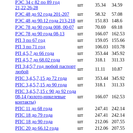
РЭС 34 с 82 по 89 год
шт
35.34
34.59
21,22,26-28
РЭС 48 до 92 года 201-207
шт
58.32
57.08
РЭС 48 до 90.12 года 213-218
шт
151.83
148.6
РЭС 78 до 90 года 008, 00-07
шт
70.69
69.18
РЭС 78 до 90 года 08-13
шт
166.07
162.53
РП 3 по 67 год
шт
159.05
155.66
РП 3 по 71 год
шт
106.03
103.78
РП 4,5,7 до 66 года
шт
353.44
345.92
РП 4,5,7 до 68.02 года
шт
318.1
311.33
РП 3;4;5;7 год любой паспорт
шт
11.11
10.87
любой
РПС 3,4,5,7,15 до 72 года
шт
353.44
345.92
РПС 3,4,5,7,15 до 90 года
шт
318.1
311.33
РПС 3,4,5,7,15 с 90 до 92 года
08-14 (золото-никелевые
шт
166.07
162.53
контакты)
РПС 11 до 68 года
шт
247.41
242.14
РПС 18 до 79 года
шт
247.41
242.14
РПС 18 до 90 года
шт
212.06
207.55
РПС 20 до 66.12 года
шт
212.06
207.55