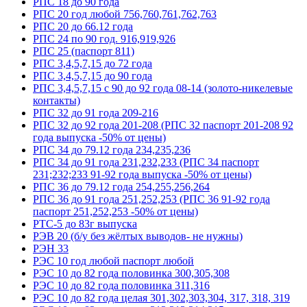
РПС 18 до 90 года
РПС 20 год любой 756,760,761,762,763
РПС 20 до 66.12 года
РПС 24 по 90 год. 916,919,926
РПС 25 (паспорт 811)
РПС 3,4,5,7,15 до 72 года
РПС 3,4,5,7,15 до 90 года
РПС 3,4,5,7,15 с 90 до 92 года 08-14 (золото-никелевые
контакты)
РПС 32 до 91 года 209-216
РПС 32 до 92 года 201-208 (РПС 32 паспорт 201-208 92
года выпуска -50% от цены)
РПС 34 до 79.12 года 234,235,236
РПС 34 до 91 года 231,232,233 (РПС 34 паспорт
231;232;233 91-92 года выпуска -50% от цены)
РПС 36 до 79.12 года 254,255,256,264
РПС 36 до 91 года 251,252,253 (РПС 36 91-92 года
паспорт 251,252,253 -50% от цены)
РТС-5 до 83г выпуска
РЭВ 20 (б/у без жёлтых выводов- не нужны)
РЭН 33
РЭС 10 год любой паспорт любой
РЭС 10 до 82 года половинка 300,305,308
РЭС 10 до 82 года половинка 311,316
РЭС 10 до 82 года целая 301,302,303,304, 317, 318, 319