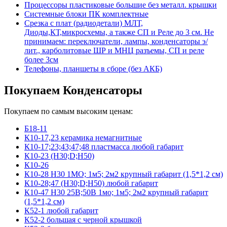
Процессоры пластиковые большие без металл. крышки
Системные блоки ПК комплектные
Срезка с плат (радиодетали) МЛТ,
Диоды,КТ,микросхемы, а также СП и Реле до 3 см. Не
принимаем: переключатели, лампы, конденсаторы э/
лит., карболитовые ШР и МНЦ разъемы, СП и реле
более 3см
Телефоны, планшеты в сборе (без АКБ)
Покупаем Конденсаторы
Покупаем по самым высоким ценам:
Б18-11
К10-17,23 керамика немагнитные
К10-17;23;43;47;48 пластмасса любой габарит
К10-23 (Н30;D;Н50)
К10-26
К10-28 Н30 1МО; 1м5; 2м2 крупный габарит (1,5*1,2 см)
К10-28;47 (Н30;D;Н50) любой габарит
К10-47 Н30 25В;50В 1мо; 1м5; 2м2 крупный габарит
(1,5*1,2 см)
К52-1 любой габарит
К52-2 большая с черной крышкой