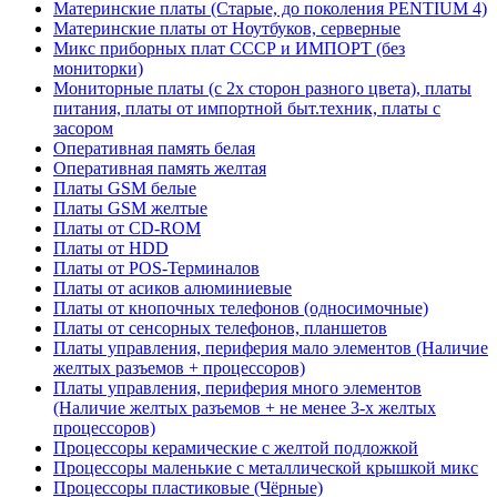
Материнские платы (Старые, до поколения PENTIUM 4)
Материнские платы от Ноутбуков, серверные
Микс приборных плат СССР и ИМПОРТ (без
мониторки)
Мониторные платы (с 2х сторон разного цвета), платы
питания, платы от импортной быт.техник, платы с
засором
Оперативная память белая
Оперативная память желтая
Платы GSM белые
Платы GSM желтые
Платы от CD-ROM
Платы от HDD
Платы от POS-Терминалов
Платы от асиков алюминиевые
Платы от кнопочных телефонов (односимочные)
Платы от сенсорных телефонов, планшетов
Платы управления, периферия мало элементов (Наличие
желтых разъемов + процессоров)
Платы управления, периферия много элементов
(Наличие желтых разъемов + не менее 3-х желтых
процессоров)
Процессоры керамические с желтой подложкой
Процессоры маленькие с металлической крышкой микс
Процессоры пластиковые (Чёрные)