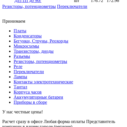
ДП-1П до 90г
шт
176.72
172.96
Резисторы, потенциометры
Переключатели
Принимаем
Платы
Конденсаторы
Бегунки, Струны, Реохорды
Микросхемы
Транзисторы, диоды
Разъемы
Резисторы, потенциометры
Реле
Переключатели
Лампы
Контакты электротехнические
Тантал
Корпуса часов
Аккумуляторные батареи
Приборы в сборе
У нас честные цены!
Расчет сразу в офисе
Любая форма оплаты
Представитель
компании в вашем городе (регионе).