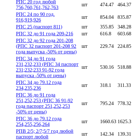
РПС 20 год любой
шт
474.47
464.37
756,760,761,762,763
РПС 24 по 90 год.
шт
854.04
835.87
916,919,926
РПС 25 (паспорт 811)
шт
355.85
348.28
РПС 32 до 91 года 209-216
шт
616.8
603.68
РПС 32 до 92 года 201-208
(РПС 32 паспорт 201-208 92
шт
229.74
224.85
года выпуска -50% от цены)
РПС 34 до 91 года
231,232,233 (РПС 34 паспорт
шт
530.16
518.88
231;232;233 91-92 года
выпуска -50% от цены)
РПС 34 до 79.12 года
шт
318.1
311.33
234,235,236
РПС 36 до 91 года
251,252,253 (РПС 36 91-92
шт
795.24
778.32
года паспорт 251,252,253
-50% от цены)
РПС 36 до 79.12 года
шт
1660.63
1625.3
254,255,256,264
РПВ 2/5; 2/7;5/7 год любой
шт
142.34
139.31
паспорт любой