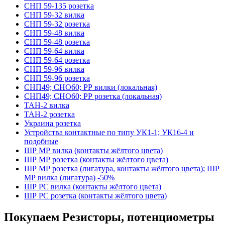
СНП 59-135 розетка
СНП 59-32 вилка
СНП 59-32 розетка
СНП 59-48 вилка
СНП 59-48 розетка
СНП 59-64 вилка
СНП 59-64 розетка
СНП 59-96 вилка
СНП 59-96 розетка
СНП49; СНО60; РР вилки (локальная)
СНП49; СНО60; РР розетка (локальная)
ТАН-2 вилка
ТАН-2 розетка
Украина розетка
Устройства контактные по типу УК1-1; УК16-4 и
подобные
ШР МР вилка (контакты жёлтого цвета)
ШР МР розетка (контакты жёлтого цвета)
ШР МР розетка (лигатура, контакты жёлтого цвета); ШР
МР вилка (лигатура) -50%
ШР РС вилка (контакты жёлтого цвета)
ШР РС розетка (контакты жёлтого цвета)
Покупаем Резисторы, потенциометры