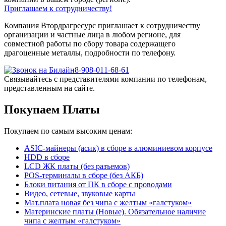
Приглашаем к сотрудничеству!
Компания Втордрагресурс приглашает к сотрудничеству
организации и частные лица в любом регионе, для
совместной работы по сбору товара содержащего
драгоценные металлы, подробности по телефону.
8-908-011-68-61
Связывайтесь с представителями компании по телефонам,
представленным на сайте.
Покупаем Платы
Покупаем по самым высоким ценам:
ASIC-майнеры (асик) в сборе в алюминиевом корпусе
HDD в сборе
LCD ЖК платы (без разъемов)
POS-терминалы в сборе (без АКБ)
Блоки питания от ПК в сборе с проводами
Видео, сетевые, звуковые карты
Мат.плата новая без чипа с желтым «галстуком»
Материнские платы (Новые). Обязательное наличие
чипа с желтым «галстуком»