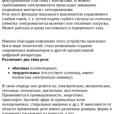
фиксированные пластины с контактами. В момент
срабатывания электромагнита происходит замыкание
подвижных контактов с неподвижными.
Реле несет функцию банального выключателя управляемого
слабым током, т. е. путем подачи слабого сигнала на соленоид
(обмотку электромагнита) включает или отключает нагрузку.
Может работать в цепях постоянного и переменного тока.
Именно благодаря появлению этого устройства произошел
бум в мире технологий, стало возможным создание
современных компьютеров и другой прогрессивной
цифровой аппаратуры.
Различают два типа реле
:
обычные
(соленоидные);
твердотельны
е (отсутствует соленоид, имеют
полностью электронную начинку).
В свою очередь они делятся на: электрические, механические,
тепловые, оптические, магнитные, акустические.
Применяются в промышленности, энергетике,
транспорте, бытовой сфере (в привычных всем
холодильниках, стиральных машинах и др.). В зависимости от
области применения, реле имеют различные размеры, форму и
параметры (указывают на корпусе), а это: