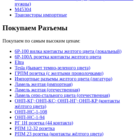
нужны)
М45304
Транзисторы импортные
Покупаем Разъемы
Покупаем по самым высоким ценам:
6Р-100 вилка контакты желтого цвета (локальный)
6Р-100А розетка контакты желтого цвета
Eltra
Tesla (бывает темно-зеленого цвета)
ГРПМ розетка (с желтыми проволочками)
Импортные разъемы желтого цвета (лигатура)
Ламель желтая (импортная)
Ламель желтая (отечественная)
Ламель серо-стального цвета (отечественная)
ОНП-КГ; ОНП-КС; ОНП-НГ; ОНП-КР (контакты
жёлтого цвета)
ОНП-НС-1-108
ОНП-НС-1-94
РГ 1Н розетка (44 контакта)
РПМ 12-32 розетка
РПМ 23 розетка (контакты жёлтого цвета)