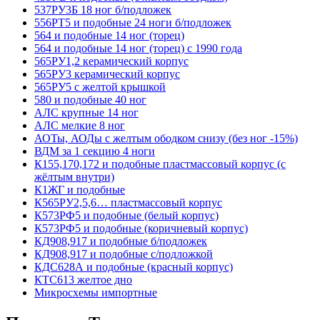
537РУ3Б 18 ног б/подложек
556РТ5 и подобные 24 ноги б/подложек
564 и подобные 14 ног (торец)
564 и подобные 14 ног (торец) с 1990 года
565РУ1,2 керамический корпус
565РУ3 керамический корпус
565РУ5 с желтой крышкой
580 и подобные 40 ног
АЛС крупные 14 ног
АЛС мелкие 8 ног
АОТы, АОДы с желтым ободком снизу (без ног -15%)
ВДМ за 1 секцию 4 ноги
К155,170,172 и подобные пластмассовый корпус (с
жёлтым внутри)
К1ЖГ и подобные
К565РУ2,5,6… пластмассовый корпус
К573РФ5 и подобные (белый корпус)
К573РФ5 и подобные (коричневый корпус)
КД908,917 и подобные б/подложек
КД908,917 и подобные с/подложкой
КДС628А и подобные (красный корпус)
КТС613 желтое дно
Микросхемы импортные