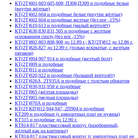
КТ(2Т)601,603,605,608; П308,П309 и подобные белые
(внутри жёлтые)
КТ(2Т)602,604 и подобные белые (внутри жёлтые)
КТ(2Т)602,604 и подобные желтые (без ног -15%)
КТ(2Т)610,613 и подобные (малый вертолёт)
КТ(2Т)630,830,831,505 и подобные с желтым
основанием снизу (без ног -15%)
КТ(2Т)802,803,808,908 до 12.89 г.; КТ(2Т)812 до 12.86 г.
КТ(2Т)826,827 до 12.89 г. (только вскрытые, с желтым
пятаком)
КТ(2Т)904,907,914 и подобные (желтый болт)
КТ(2Т)909 и подобные
КТ(2Т)911 и подобные
КТ(2Т)920,922 и подобные (большой вертолёт)
КТ(2Т)926А, 2Т935А и подобные с толстым обхватом
КТ(2Т)930,931,958 и подобные
КТ(2Т)965 (жёлтая площадка)
КТ(2Т)965 (медная площадка)
КТ(2Т)970А и подобные
КТ(2Т,КП)912,944,947, 2П904 и подобные
КТ209 и подобные (с импортных плат не нужны)
КТ315 и подобные до 12.90 г.
КТ814-817 пластмассовый корпус (разобранный,
жёлтый как на картинке)
КТ814-817 пластмассовый корпус (с импортных плат не