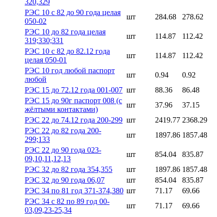
320,329
РЭС 10 с 82 до 90 года целая
шт
284.68
278.62
050-02
РЭС 10 до 82 года целая
шт
114.87
112.42
319;330;331
РЭС 10 с 82 до 82.12 года
шт
114.87
112.42
целая 050-01
РЭС 10 год любой паспорт
шт
0.94
0.92
любой
РЭС 15 до 72.12 года 001-007
шт
88.36
86.48
РЭС 15 до 90г паспорт 008 (с
шт
37.96
37.15
жёлтыми контактами)
РЭС 22 до 74.12 года 200-299
шт
2419.77
2368.29
РЭС 22 до 82 года 200-
шт
1897.86
1857.48
299;133
РЭС 22 до 90 года 023-
шт
854.04
835.87
09,10,11,12,13
РЭС 32 до 82 года 354,355
шт
1897.86
1857.48
РЭС 32 до 90 года 06,07
шт
854.04
835.87
РЭС 34 по 81 год 371-374,380
шт
71.17
69.66
РЭС 34 с 82 по 89 год 00-
шт
71.17
69.66
03,09,23-25,34