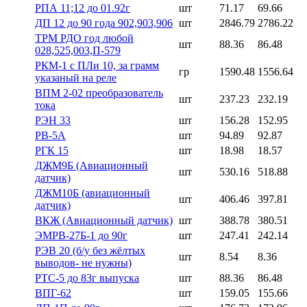
РПА 11;12 до 01.92г
шт
71.17
69.66
ДП 12 до 90 года 902,903,906
шт
2846.79
2786.22
ТРМ РДО год любой
шт
88.36
86.48
028,525,003,П-579
РКМ-1 с ПЛи 10, за грамм
гр
1590.48
1556.64
указаный на реле
ВПМ 2-02 преобразователь
шт
237.23
232.19
тока
РЭН 33
шт
156.28
152.95
РВ-5А
шт
94.89
92.87
РГК 15
шт
18.98
18.57
ДЖМ9Б (Авиационный
шт
530.16
518.88
датчик)
ДЖМ10Б (авиационный
шт
406.46
397.81
датчик)
ВКЖ (Авиационный датчик)
шт
388.78
380.51
ЭМРВ-27Б-1 до 90г
шт
247.41
242.14
РЭВ 20 (б/у без жёлтых
шт
8.54
8.36
выводов- не нужны)
РТС-5 до 83г выпуска
шт
88.36
86.48
ВПГ-62
шт
159.05
155.66