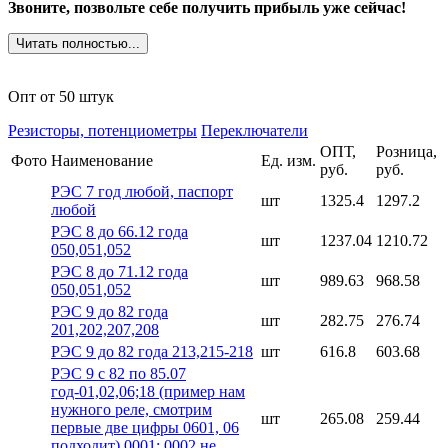
Звоните, позвольте себе получить прибыль уже сейчас!
Читать полностью...
Опт от 50 штук
Резисторы, потенциометры
Переключатели
ОПТ,
Розница,
Фото
Наименование
Ед. изм.
руб.
руб.
РЭС 7 год любой, паспорт
шт
1325.4
1297.2
любой
РЭС 8 до 66.12 года
шт
1237.04
1210.72
050,051,052
РЭС 8 до 71.12 года
шт
989.63
968.58
050,051,052
РЭС 9 до 82 года
шт
282.75
276.74
201,202,207,208
РЭС 9 до 82 года 213,215-218
шт
616.8
603.68
РЭС 9 с 82 по 85.07
год-01,02,06;18 (пример нам
нужного реле, смотрим
шт
265.08
259.44
первые две цифры 0601, 06
подходит) 0001; 0002 не