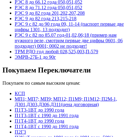
РЭС 8 до 66.12 года 050,051,052
РЭС 8 до 71.12 года 050,051,052
РЭС 9 до 82 года 201,202,207,208
РЭС 9 до 82 года 213,215-218
РЭС 9 с 82 до 90 года 09, 11-14 (паспорт первые две
цифры 1301, 13 подходит)
РЭС 9 с 82 по 85.07 год-01,02,06;18 (пример нам
нужного реле, смотрим первые две цифры 0601, 06
подходит) 0001; 0002 не подходят!
ТРМ РДО год любой 028,525,003,П-579
ЭМРВ-27Б-1 до 90г
Покупаем Переключатели
Покупаем по самым высоким ценам:
КСП
МП1; МП7; МП9; МП12; П1М9; П1М12; П2М-1,
Д301,Д303,Д306,Д311(цена договорная)
П1Т3-1ВТ до 1990 года
П1Т3-1ВТ с 1990 до 1991 года
П1Т4-1ВТ до 1990 года
П1Т4-1ВТ с 1990 до 1991 года
П2Г3