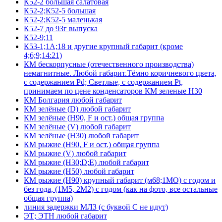
К52-2 большая салатовая
К52-2;К52-5 большая
К52-2;К52-5 маленькая
К52-7 до 93г выпуска
К52-9;11
К53-1;1А;18 и другие крупный габарит (кроме
4;6;9;14:21)
КМ бескорпусные (отечественного производства)
немагнитные. Любой габарит.Тёмно коричневого цвета,
с содержанием Pd; Светлые, с содержанием Pt,
принимаем по цене конденсаторов КМ зеленые Н30
КМ Болгария любой габарит
КМ зелёные (D) любой габарит
КМ зелёные (H90, F и ост.) общая группа
КМ зелёные (V) любой габарит
КМ зелёные (Н30) любой габарит
КМ рыжие (H90, F и ост.) общая группа
КМ рыжие (V) любой габарит
КМ рыжие (Н30;D;E) любой габарит
КМ рыжие (Н50) любой габарит
КМ рыжие (Н90) крупный габарит (м68;1МО) с годом и
без года, (1М5, 2М2) с годом (как на фото, все остальные
общая группа)
линия задержки МЛЗ (с буквой С не идут)
ЭТ; ЭТН любой габарит